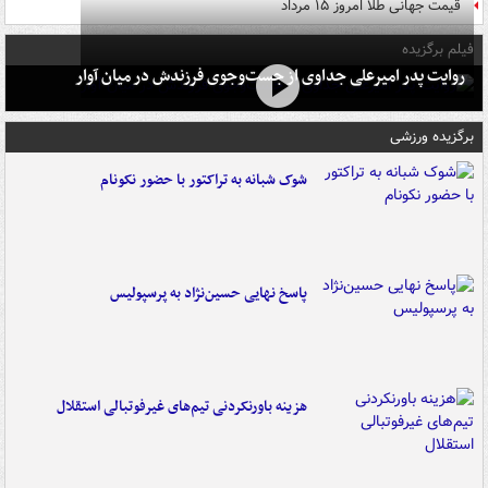
قیمت جهانی طلا امروز ۱۵ مرداد
فیلم برگزیده
روایت پدر امیرعلی جداوی از جست‌وجوی فرزندش در میان آوار
برگزیده ورزشی
شوک شبانه به تراکتور با حضور نکونام
پاسخ نهایی حسین‌نژاد به پرسپولیس
هزینه باورنکردنی تیم‌های غیرفوتبالی استقلال