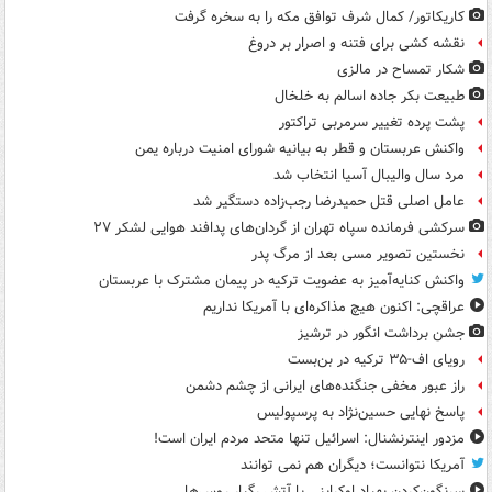
کاریکاتور/ کمال شرف توافق مکه را به سخره گرفت
نقشه کشی برای فتنه و اصرار بر دروغ
شکار تمساح در مالزی
طبیعت بکر جاده اسالم به خلخال
پشت پرده تغییر سرمربی تراکتور
واکنش عربستان و قطر به بیانیه شورای امنیت درباره یمن
مرد سال والیبال آسیا انتخاب شد
عامل اصلی قتل حمیدرضا رجب‌زاده دستگیر شد
سرکشی فرمانده سپاه تهران از گردان‌های پدافند هوایی لشکر ۲۷
نخستین تصویر مسی بعد از مرگ پدر
واکنش کنایه‌آمیز به عضویت ترکیه در پیمان مشترک با عربستان
عراقچی: اکنون هیچ مذاکره‌ای با آمریکا نداریم
جشن برداشت انگور در ترشیز
رویای اف-۳۵ ترکیه در بن‌بست
راز عبور مخفی جنگنده‌های ایرانی از چشم دشمن
پاسخ نهایی حسین‌نژاد به پرسپولیس
مزدور اینترنشنال: اسرائیل تنها متحد مردم ایران است!
آمریکا نتوانست؛ دیگران هم نمی توانند
سرنگون‌کردن پهپاد اوکراینی با آتش رگبار روس‌ها