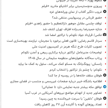
سقوط پهپاد MQ-۹ آمریکا در جیبوتی
پیروزی منچسترسیتی برابر اتلتیکو مادرید +فیلم
غروب دلگیر آفتاب از نمای ویرانه‌های غزه
حضور قربانی در پرسپولیس منتفی شد؟
توقف چلسی مقابل جوهور دارالتعظیم با حضور زاهدی +فیلم
جنازه حمیدرضا رجب‌زاده اطراف تهران کشف شد
عکس/ قرارداد جواد نکونام با تراکتور امضا شد
سردار قاسم رضایی: قانون فعلی برخورد با مجرمان، نیازمند بهینه‌سازی است
تصویب کلیات طرح تنگه هرمز در کمیسیون امنیت ملی
توضیحات مدیرعامل تراکتور درباره برکناری ربیعی و آمدن نکونام
پرتاب سه‌گانه ماهواره‌های منظومه سلیمانی در سال ۱۴۰۵
زلنسکی: پیونگ‌یانگ به مسکو کمک می‌کند، سئول به کمک ما بیاید
نکونام: با چشم باز تراکتور را انتخاب کردم
طوفان سقف خانه‌ها را در روسیه از جا ‌کند!
اطلاعیه باشگاه خیبر درباره صفحات غیررسمی و منتسب در فضای مجازی
توافق مکه بیشتر جنبه نمایشی دارد تا عملیاتی!
تصاویر جدید از انهدام مواضع نیروهای آمریکایی در غرب آسیا
طوفان "دلفین" با سرعت خیره‌کننده به چین رسید!
تعداد روزهای آلوده با آلاینده اُزن ۲۷ روز کاهش یافت