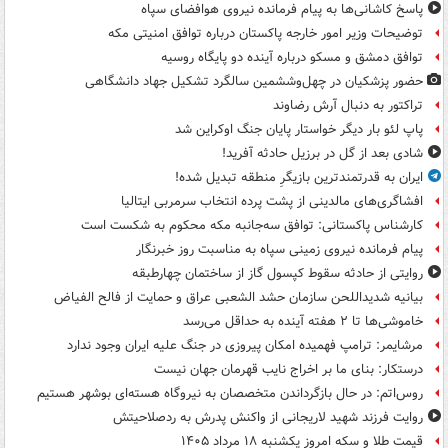
پاسخ کاشانی‌ها به پیام فرمانده نیروی هوافضای سپاه
توضیحات وزیر امور خارجه پاکستان درباره توافق امنیتی مکه
توافق دمشق و مسکو درباره آینده دو پایگاه روسیه
حضور پزشکیان در چهل‌وششمین سالگرد تشکیل جهاد دانشگاهی
تراکتور به دنبال آرش رضاوند
پاپ لئو بار دیگر خواستار پایان جنگ اوکراین شد
شادی بعد از گل در برزیل حادثه آفرید!
ایران به قدرتمندترین بازیگرِ منطقه تبدیل شده!
افشاگری‌های مالدینی از پشت پرده انتخاب سرمربی ایتالیا
کارشناس پاکستانی: توافق سه‌جانبه مکه محکوم به شکست است
پیام فرمانده نیروی زمینی سپاه به مناسبت روز خبرنگار
روایتی از حادثه سقوط کپسول گاز از ساختمان چهارطبقه
بیانیه شدیداللحن سازمان حشد الشعبی عراق و حمایت از فالح الفیاض
خاموشی‌ها تا ۲ هفته آینده به حداقل می‌رسد
مرشایمر: ترامپ فهمیده امکان پیروزی در جنگ علیه ایران وجود ندارد
درستکار: بنای ما بر اخراج نایب قهرمان جهان نیست
روس‌اتم: در حال بازگرداندن متخصصان به نیروگاه هسته‌ای بوشهر هستیم
روایت فرزند شهید لاریجانی از واکنش پدرش به ردصلاحیتش
قیمت طلا و سکه امروز یکشنبه ۱۸ مرداد ۱۴۰۵