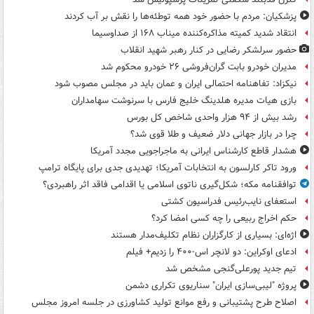
پزشکیان: مردم با حضور خود همه توطئه‌ها را نقش بر آب کردند
انتقاد شدید کمیته مذاکره‌کننده میناب ۱۶۸ از صداوسیما
حضور سرلشکر رضایی در کنار رهبر شهید انقلاب
مدیران خودرو بابت گران‌فروشی ۲۶ خودرو محکوم شد
نیکزاد: تفاهنامه احتمالی ایران و عمان باید در مجلس مصوب شود
بازی هیات مدیره هلدینگ خلیج فارس با سرنوشت سهامداران
رشد بیش از ۹۴ هزار واحدی شاخص کل بورس
چرا در بازار جهانی دلار ضعیف و طلا قوی شد؟
هشدار قاطع کارشناس ایرانی به ماجراجویی مجدد آمریکا
ورود تاکر کارلسون به انتخابات آمریکا؛ تهدیدی جدی برای پایگاه ترامپ
توافقنامه مکه؛ شکل‌گیری ناتوی اسلامی یا اقدامی فاقد اثر راهبردی؟
استعفای نایب‌رئیس فدراسیون کشتی
حکم اخراج ربیعی را چه کسی امضا کرد؟
اژه‌ای: بسیاری از کارگزاران نظام تکلیف‌مدار هستند
ادعای اوکراین: دو لانچر اس-۴۰۰ را زدیم+ فیلم
تیم جدید پورعلی‌گنجی مشخص شد
پروژه "لیبی‌سازی ایران" سناریوی تکراری دشمن
اصلاح طرح پشتیبانی و رفع موانع تولید کشاورزی در جلسه امروز مجلس