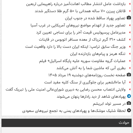
بازداشت عامل انتشار مطالب اهانت‌آمیز درباره راهپیمایی اربعین
قاتلان پیرزن ۷۰ ساله همدانی با ۵۰ گرم طلا دستگیر شدند
تصاویر پهپاد ساقط شده در جنوب ایران
تصاویر جدید از انهدام مواضع نیروهای آمریکایی در غرب آسیا
مدیرعامل پرسپولیس قیمت آخر را برای نساجی تعیین کرد
کشف ۳۱۰ گرم تریاک از معده مسافر اتوبوس در قاینات
وزیر جنگ سابق ترامپ: اینکه ایران دست بالا را دارد واقعیت است
تنگه هرمز و پیام‌های بازدارنده ایران
عملیات گروه مقاومت سوریه علیه پایگاه اسرائیل+ فیلم
بطری آبی که ماشین شما را به آتش می‌کشد
صفحه نخست روزنامه‌های دوشنبه ۱۹ مرداد ۱۴۰۵
آیا ماءالشعیر برای جلوگیری از سنگ کلیه مفید است
ولایتی انتصاب محسن رضایی به دبیری شورای‌عالی امنیت ملی را تبریک گفت
پهپادهای شاهد از دید رادارها پنهان می‌شوند
در مسیر تولد ابریشم
لحظۀ شلیک موشک‌ها و پهپادهای یمنی به تجمع نیروهای سعودی
حوادث