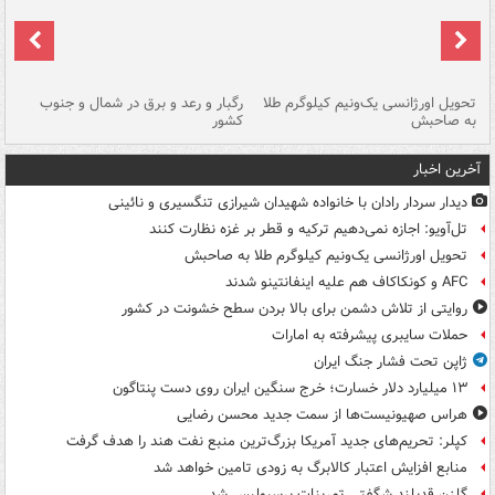
ی
تحویل اورژانسی یک‌ونیم کیلوگرم طلا
رگبار و رعد و برق در شمال و جنوب
با
به صاحبش
کشور
اه
آخرین اخبار
دیدار سردار رادان با خانواده‌ شهیدان شیرازی تنگسیری و نائینی
تل‌آویو: اجازه نمی‌دهیم ترکیه و قطر بر غزه نظارت کنند
تحویل اورژانسی یک‌ونیم کیلوگرم طلا به صاحبش
AFC و کونکاکاف هم علیه اینفانتینو شدند
روایتی از تلاش دشمن برای بالا بردن سطح خشونت در کشور
حملات سایبری پیشرفته به امارات
ژاپن تحت فشار جنگ ایران
۱۳ میلیارد دلار خسارت؛ خرج سنگین ایران روی دست پنتاگون
هراس صهیونیست‌ها از سمت جدید محسن رضایی
کپلر: تحریم‌های جدید آمریکا بزرگ‌ترین منبع نفت هند را هدف گرفت
منابع افزایش اعتبار کالابرگ به زودی تامین خواهد شد
گلزن قدبلند شگفتی تمرینات پرسپولیس شد