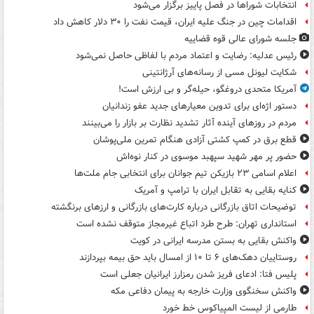
انتخابات شوراها در فصل پاییز برگزار می‌شود
اقدامات چین در جنگ علیه ایران، قیمت نفت را ۳۰ دلار کاهش داد
جلسه شورای عالی قوه قضاییه
رئیس عدلیه: رضایت و اعتماد مردم با لفاظی حاصل نمی‌شود
شکایت لیونل مسی از رسانه‌های آرژانتینی
آمریکا متحدی دروغگو، حیله‌گر و بی ارزش است!
دستور اژه‌ای برای تدوین معیارهای جدید عفو زندانیان
مردم در روزهای آینده آثار تشدید نظارت بر بازار را می‌بینند
قطع برق در کمپ کشتی آزادی هنگام تمرین ملی‌پوشان
حضور پر مهر شهید سپهبد موسوی در کنار نوه‌اش
اعلام اسامی ۲۳ بازیکن تیم جوانان برای انتخابی جام ملت‌ها
کنایه بقایی به تقابل ایران با ترامپ و آمریک
توضیحات اتاق بازرگانی درباره کارت‌های بازرگانی و ارزهای برنگشته
استانداری تهران: طرح طرد اتباع غیرمجاز متوقف نشده است
واکنش بقایی به بستن مدرسه ایرانی در کویت
روستاییان دهک‌های ۶ تا ۱۰ از امسال باید حق بیمه بپردازند
پلیس فتا: ادعای فریز شدن رمزارز ایرانیان جعلی است
واکنش سخنگوی وزارت خارجه به پیمان دفاعی مکه
طارمی از لیست المپیاکوس خط خورد