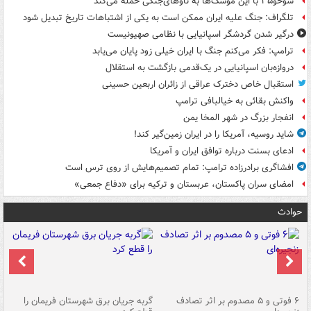
سوخو۳۵ با این موشک‌ها به ناوهای‌جنگی حمله می‌کند
تلگراف: جنگ علیه ایران ممکن است به یکی از اشتباهات تاریخ تبدیل شود
درگیر شدن گردشگر اسپانیایی با نظامی صهیونیست
ترامپ: فکر می‌کنم جنگ با ایران خیلی زود پایان می‌یابد
دروازه‌بان اسپانیایی در یک‌قدمی بازگشت به استقلال
استقبال خاص دخترک عراقی از زائران اربعین حسینی
واکنش بقائی به خیالبافی ترامپ
انفجار بزرگ در شهر المخا یمن
شاید روسیه، آمریکا را در ایران زمین‌گیر کند!
ادعای بسنت درباره توافق ایران و آمریکا
افشاگری برادرزاده ترامپ: تمام تصمیم‌هایش از روی ترس است
امضای سران پاکستان، عربستان و ترکیه برای «دفاع جمعی»
حوادث
۶ فوتی و ۵ مصدوم بر اثر تصادف
گربه جریان برق شهرستان فریمان را
رگ