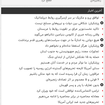
زنجیره‌ای
قطع کرد
آخرین اخبار
توافق پرو و مکزیک بر سر ازسرگیری روابط دیپلماتیک
پزشکیان: شکافی بین دولت و نیروهای مسلح نیست
تاکید نخست‌وزیر عراق بر تقویت روابط با عربستان
وقتی رسانه عبری از کابوس بنیامین نتانیاهو می‌گوید
هیچ دولتی به اندازۀ ما در جهت سیاست‌های رهبری قدم برنداشت
پزشکیان: هرگز استعفا نداده‌ام و نخواهم داد
تجاوزات مجدد رژیم صهیونیستی به جنوب لبنان
حمله به ۱۵ نفتکش‌ اماراتی از ابتدای جنگ
پزشکیان: ما نوکر مردم و در خدمت آنان هستیم
سنای آمریکا لایحه تحریم‌های گسترده انرژی روسیه را تصویب کرد
عراقچی: زمان آن فرا رسیده است که به خود متکی باشیم
۶ فوتی و ۵ مصدوم بر اثر تصادف زنجیره‌ای
بدون تعارف با پدر و پسر قهرمان
ترامپ التماس‌کننده توافقی است که خود ویران کرد
معادله محاصره در برابر محاصره را ادامه می‌دهیم
تحریم‌های جدید ضد ایرانی آمریکا