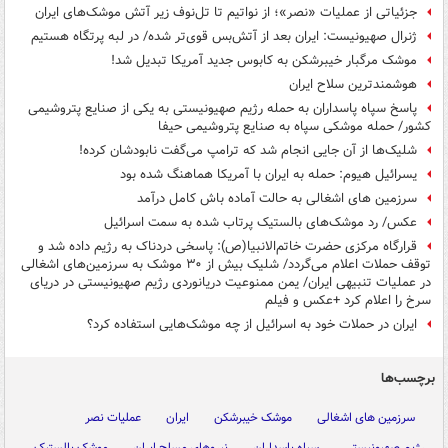
جزئیاتی از عملیات «نصر»؛ از نواتیم تا تل‌نوف زیر آتش موشک‌های ایران
ژنرال صهیونیست: ایران بعد از آتش‌بس قوی‌تر شده/ در لبه پرتگاه هستیم
موشک مرگبار خیبرشکن به کابوس جدید آمریکا تبدیل شد!
هوشمندترین سلاح ایران
پاسخ سپاه پاسداران به حمله رژیم صهیونیستی به یکی از صنایع پتروشیمی
کشور/ حمله موشکی سپاه به صنایع پتروشیمی حیفا
شلیک‌ها از آن جایی انجام شد که ترامپ می‌گفت نابودشان کرده!
یسرائیل هیوم: حمله به ایران با آمریکا هماهنگ شده بود
سرزمین های اشغالی به حالت آماده باش کامل درآمد
عکس/ رد موشک‌های بالستیک پرتاب شده به سمت اسرائیل
قرارگاه مرکزی حضرت خاتم‌الانبیا(ص): پاسخی دردناک به رژیم داده شد و
توقف حملات اعلام می‌گردد/ شلیک بیش از ۳۰ موشک به سرزمین‌های اشغالی
در عملیات تنبیهی ایران/ یمن ممنوعیت دریانوردی رژیم صهیونیستی در دریای
سرخ را اعلام کرد +عکس و فیلم
ایران در حملات خود به اسرائیل از چه موشک‌هایی استفاده کرد؟
برچسب‌ها
سرزمین های اشغالی
موشک خیبرشکن
ایران
عملیات نصر
رژیم صهیونیستی
سپاه پاسداران
نیرو‌های مسلح ایران
موشک بالستیک