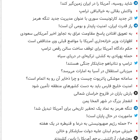
شاید روسیه، آمریکا را در ایران زمین‌گیر کند!
واکنش بقائی به خیالبافی ترامپ
اثر جدید کارتونیست سوری با عنوان مدیریت جدید تنگه هرمز
راز قدرت ایران، امنیت پایدار و بومی آن است!
به تعویق افتادن پاسخ مقاومت عراق به تجاوز اخیر آمریکایی سعودی
اظهارات وزیر خزانه‌داری آمریکا با مواضع قبلی وی متناقض است
حکم دادگاه آمریکا برای توقف ساخت سالن رقص ترامپ
حمله پهپادی به کشتی ترکیه‌ای در دریای سیاه
ترامپ و نتانیاهو جنایتکار جنگی هستند!
میزبانی استقلال در آسیا به امارات می‌رسد؟
سامانه موشکی پاتریوت چیست و چرا ذخایر آن رو به اتمام است؟
امنیت خلیج فارس باید به دست کشورهای منطقه تأمین شود
بارش باران در فاروج خراسان شمالی
انفجار بزرگ در شهر المخا یمن
تنگه هرمز به نماد یک تحقیر تاریخی برای آمریکا تبدیل شد!
ماموریت در حال پایان است!
۲۰ حمله رژیم صهیونیستی به درعا و قنیطره در یک هفته
خیزش مردم لبنان علیه دولت سازشکار و خائن
معترضان آرژانتینی پرچم آمریکا را پایین کشیدند