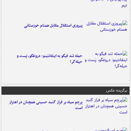
پیروزی استقلال مقابل همنام خوزستانی
حمله تند فیگو به اینفانتینو: دروغگو، پَست‌ و
حیله‌گر!
برگزیده عکس
پرچم سیاه بر فراز گنبد حسینی همچنان در اهتزاز
است