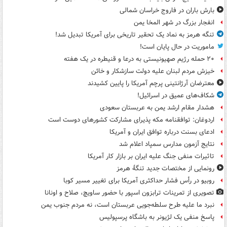
بارش باران در فاروج خراسان شمالی
انفجار بزرگ در شهر المخا یمن
تنگه هرمز به نماد یک تحقیر تاریخی برای آمریکا تبدیل شد!
ماموریت در حال پایان است!
۲۰ حمله رژیم صهیونیستی به درعا و قنیطره در یک هفته
خیزش مردم لبنان علیه دولت سازشکار و خائن
معترضان آرژانتینی پرچم آمریکا را پایین کشیدند
شکاف‌های عمیق در اسرائیل!
هشدار مقام ارشد یمن به عربستان سعودی
اردوغان: توافقنامه مکه پذیرای مشارکت کشورهای دوست است
ادعای بسنت درباره توافق ایران و آمریکا
نتایج آزمون مدارس سمپاد اعلام شد
تاثیرات منفی جنگ علیه ایران بر بازار کار آمریکا
رونمایی از مختصات جدید تنگۀ هرمز
روبیو در رأس فشار حداکثری آمریکا برای تغییر مسیر کوبا
تصویری از تمرینات ترابزون اسپور با حضور ساویچ، صلاح و اونانا
نبرد ما علیه طرح سلطه‌جویی عربستان است، نه مردم جنوب یمن
پاسخ منفی یک لژیونر به باشگاه پرسپولیس