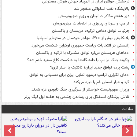
درخشش جوانان ایران در المپیاد جهانی هوش مصنوعی
پالایشگاه نفت اسلواکی منفجر شد
دور هفتم مذاکرات لبنان و رژیم صهیونیستی
ترامپ و سودای پیروزی در انتخابات میان‌دوره‌ای
جزئیات توافق دفاعی ترکیه، عربستان و پاکستان
بلاتکلیفی بیش از ۱۳۰۰ مهاجر خردسال در سئوتای اسپانیا
زلنسکی در انتخابات ریاست جمهوری اوکراین شکست می‌خورد
ادعاهای عربستان درباره توافق مشترک با ترکیه و پاکستان
چگونه جنگ ترامپ با دانشگاه‌ها به شکست کاخ سفید ختم شد؟
پشت پرده توافق جدید ایران؛ تاکتیک یا استراتژی؟
ادعای تکراری ترامپ درمورد تمایل ایران برای دستیابی به توافق
گرد و غبار آسمان قم را تیره می‌کند
وزیران صهیونیست خواستار از سرگیری جنگ نابودی غزه شدند
تلاش پزشکان استقلال برای رساندن چشمی به هفته اول لیگ برتر
سلامت
ت