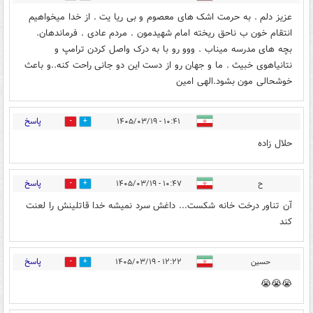
عزیز دلم . به حرمت اشک های معصوم و بی ریا یت . از خدا میخواهیم
انتقام خون ب ناحق ریخته امام شهیدمون . مردم عادی . فرماندهان.
بچه های مدرسه میناب . ووو رو با به درک واصل کردن ترامپ و
نتانیاهوی خبیث . ما و جهان رو از دست این دو جانی راحت کنه..و باعث
خوشحالی مون بشود.الهی امین
پاسخ
۱۰:۴۱ - ۱۴۰۵/۰۳/۱۹
0
5
حلال زاده
پاسخ
ح
۱۰:۴۷ - ۱۴۰۵/۰۳/۱۹
0
8
آن تناور درخت خانه شکست... داغش سرد نمیشه خدا قاتلینش را لعنت
کند
پاسخ
حسین
۱۲:۲۲ - ۱۴۰۵/۰۳/۱۹
0
0
😭😭😭