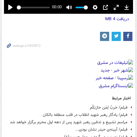
00:00
Play
Mute
Settings
PIP
Enter
Down
دریافت
4 MB
fullscreen
اخبار مرتبط
فیلم/ حَربٌ‌ لِمَن حارَبَکُم
فیلم/ یادگار رهبر شهید انقلاب در قلب منطقه بالکان
مراسم تشییع و تدفین رهبر شهید پس از دهه اول محرم برگزار خواهد شد
فیلم/ آیینه‌ی حیدر نشان بودی...
فیلم/ زمین برمی‌گردد بر مدار حسین(ع)