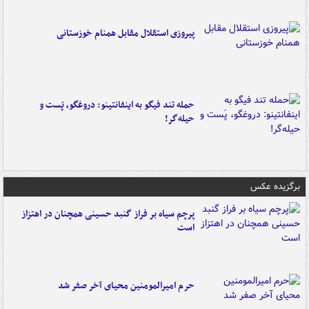
پیروزی استقلال مقابل همنام خوزستانی
حمله تند فیگو به اینفانتینو: دروغگو، پَست‌ و
حیله‌گر!
برگزیده عکس
پرچم سیاه بر فراز گنبد حسینی همچنان در اهتزاز
است
حرم امیرالمومنین محیای آخر صفر شد