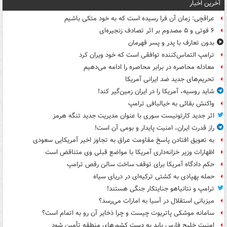
آخرین اخبار
عراقچی: زمان آن فرا رسیده است که به خود متکی باشیم
۶ فوتی و ۵ مصدوم بر اثر تصادف زنجیره‌ای
بدون تعارف با پدر و پسر قهرمان
ترامپ التماس‌کننده توافقی است که خود ویران کرد
معادله محاصره در برابر محاصره را ادامه می‌دهیم
تحریم‌های جدید ضد ایرانی آمریکا
شاید روسیه، آمریکا را در ایران زمین‌گیر کند!
واکنش بقائی به خیالبافی ترامپ
اثر جدید کارتونیست سوری با عنوان مدیریت جدید تنگه هرمز
راز قدرت ایران، امنیت پایدار و بومی آن است!
به تعویق افتادن پاسخ مقاومت عراق به تجاوز اخیر آمریکایی سعودی
اظهارات وزیر خزانه‌داری آمریکا با مواضع قبلی وی متناقض است
حکم دادگاه آمریکا برای توقف ساخت سالن رقص ترامپ
حمله پهپادی به کشتی ترکیه‌ای در دریای سیاه
ترامپ و نتانیاهو جنایتکار جنگی هستند!
میزبانی استقلال در آسیا به امارات می‌رسد؟
سامانه موشکی پاتریوت چیست و چرا ذخایر آن رو به اتمام است؟
امنیت خلیج فارس باید به دست کشورهای منطقه تأمین شود