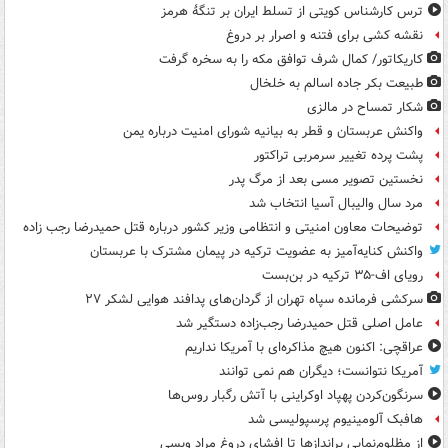
ترس کارشناس کویتی از تسلط ایران بر تنگۀ هرمز
نقشه کشی برای فتنه و اصرار بر دروغ
کاریکاتور/ کمال شرف توافق مکه را به سخره گرفت
طبیعت بکر جاده اسالم به خلخال
شکار تمساح در مالزی
واکنش عربستان و قطر به بیانیه شورای امنیت درباره یمن
پشت پرده تغییر سرمربی تراکتور
نخستین تصویر مسی بعد از مرگ پدر
مرد سال والیبال آسیا انتخاب شد
توضیحات معاون امنیتی و انتظامی وزیر کشور درباره قتل حمیدرضا رجب زاده
واکنش کنایه‌آمیز به عضویت ترکیه در پیمان مشترک با عربستان
رویای اف-۳۵ ترکیه در بن‌بست
سرکشی فرمانده سپاه تهران از گردان‌های پدافند هوایی لشکر ۲۷
عامل اصلی قتل حمیدرضا رجب‌زاده دستگیر شد
عراقچی: اکنون هیچ مذاکره‌ای با آمریکا نداریم
آمریکا نتوانست؛ دیگران هم نمی توانند
سرنگون‌کردن پهپاد اوکراینی با آتش رگبار روس‌ها
هافبک آلومینیوم پرسپولیسی شد
از مظلوم‌نمایی براندازها تا افشای دروغ مراد ویسی