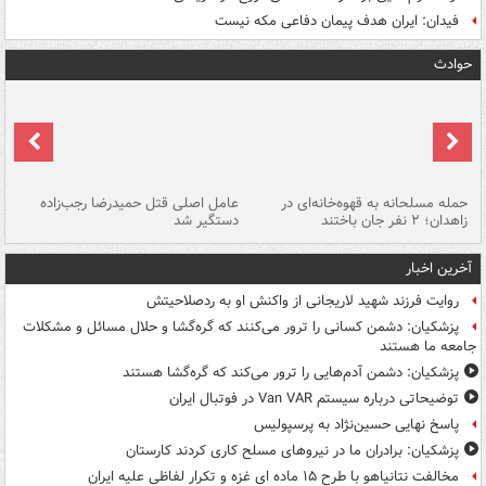
فیدان: ایران هدف پیمان دفاعی مکه نیست
حوادث
حمله مسلحانه به قهوه‌خانه‌ای در
عامل اصلی قتل حمیدرضا رجب‌زاده
گر
زاهدان؛ ۲ نفر جان باختند
دستگیر شد
نا
آخرین اخبار
روایت فرزند شهید لاریجانی از واکنش او به ردصلاحیتش
پزشکیان: دشمن کسانی را ترور می‌کنند که گره‌گشا و حلال مسائل و مشکلات
جامعه ما هستند
پزشکیان: دشمن آدم‌هایی را ترور می‌کند که گره‌گشا هستند
توضیحاتی درباره سیستم Van VAR در فوتبال ایران
پاسخ نهایی حسین‌نژاد به پرسپولیس
پزشکیان: برادران ما در نیروهای مسلح کاری کردند کارستان
مخالفت نتانیاهو با طرح ۱۵ ماده ای غزه و تکرار لفاظی علیه ایران