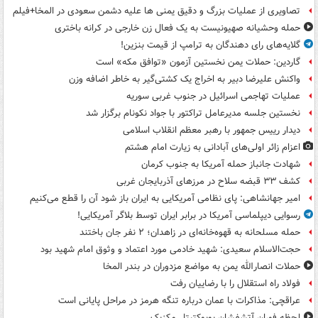
تصاویری از عملیات بزرگ و دقیق یمنی ها علیه دشمن سعودی در المخا+فیلم
حمله وحشیانه صهیونیست به یک فعال زن خارجی در کرانه باختری
گلایه‌های رای دهندگان به ترامپ از قیمت بنزین!
گاردین: حملات یمن نخستین آزمون «توافق مکه» است
واکنش علیرضا دبیر به اخراج یک کشتی‌گیر به خاطر اضافه وزن
عملیات تهاجمی اسرائیل در جنوب غربی سوریه
نخستین جلسه مدیرعامل تراکتور با جواد نکونام برگزار شد
دیدار رییس جمهور با رهبر معظم انقلاب اسلامی
اعزام زائر اولی‌های آبادانی به زیارت امام هشتم
شهادت جانباز حمله آمریکا به جنوب کرمان
کشف ۳۳ قبضه سلاح در مرزهای آذربایجان غربی
امیر جهانشاهی: پای نظامی آمریکایی به ایران باز شود آن را قطع می‌کنیم
رسوایی دیپلماسی آمریکا در برابر ایران توسط بلاگر آمریکایی!
حمله مسلحانه به قهوه‌خانه‌ای در زاهدان؛ ۲ نفر جان باختند
حجت‌الاسلام سعیدی: شهید خادمی مورد اعتماد و وثوق امام شهید بود
حملات انصارالله یمن به مواضع مزدوران در بندر المخا
فولاد راه استقلال را با رضاییان رفت
عراقچی: مذاکرات با عمان درباره تنگه هرمز در مراحل پایانی است
لحظه فوران آتشفشان پوپوکتپتل مکزیک