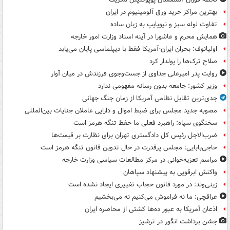
بهترین مراکز خرید ورق آلومینیوم در ایران
تفاوت لوله سبز و نیوپایپ به زبان ساده
همایش محرم و عاشورا در آینه اسناد وزارت امور خارجه
اولیانوف: بحران ایران-آمریکا فقط با دیپلماسی پایان می‌یابد
صلاح ترک‌ها را پولدار کرد
روایت پدر امیرعلی جداوی از جست‌وجوی فرزندش در میان آوار
وزیر کشور: جامعه بدون رسانه مفهومی ندارد
جدی‌ترین تقابل نظامی آمریکا از زمان جنگ جهانی
مصوبه جدید مجلس برای ضبط اموال و دارایی عاملان جنایات بین‌المللی
سخنگوی سپاه: راهبرد فعلی ما حفظ تنگه هرمز است
ضرب‌الاجل رئیس کل دادگستری تهران برای نظارت بر قیمت‌ها
حاجی‌بابایی: مجلس پرقدرت در حال تدوین قانون تنگه هرمز است
مراسم تعزیه‌خوانی در مرکز مطالعات سیاسی وزارت خارجه
واکنش ابرقویی به پیشنهاد سپاهان
زینی‌وند: در مورد قانون حجاب تغییری ایجاد نشده است
عراقچی: ما نه فراموش می‌کنیم نه می‌بخشیم
اذعان آمریکا به عبور ده‌ها کشتی از محاصره ایران
جشن برداشت انگور در ترشیز