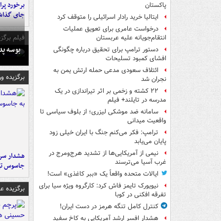
پاکستان
جای گذا
ایتالیا خرید رادار اسرائیلی را متوقف کرد
درخواست عامری برای تعویق عملیات
فیلم برگزی
انتقام‌جویانه علیه عربستان
بوسه‌ پ
دستور ترامپ برای تحقیق درباره چگونگی
افشای کمبود تسلیحات
ائتلاف سعودی مدعی حمله ارتش یمن به
برگزیده و
نجران شد
۲۲ کشته و زخمی بر اثر تیراندازی در یک
مدرسه در تایلند+ فیلم
سامانه ضد موشکی لیزری؛ از بلوف سیاسی تا
واقعیت میدانی
ترامپ: فکر می‌کنم جنگ با ایران خیلی زود
پایان می‌یابد
نیمی از آمریکایی‌ها از تشدید هرج‌ومرج در
هشدار سرم
غرب آسیا می‌ترسند
جاسوس تی
ایالات متحده واقعاً یک «ببر کاغذی» است!
نیویورک تایمز فاش کرد: کارگروه ویژه سیا برای
برگزیده 
تفرقه افکنی در کوبا
کنترل کامل تنگه هرمز در دست ایران!
هشدار افسر ارشد آمریکایی به کاخ سفید