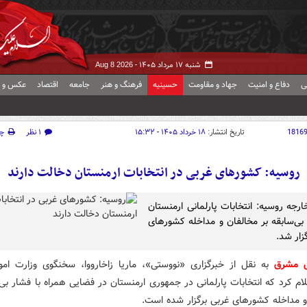
شنبه ۱۷ مرداد ۱۴۰۵ -
Aug 8 2026
ی
دفاع و امنیت
جهاد و مقاومت
حسینیه
فرهنگ و هنر
جامعه
اقتصاد
عکس و ف
1816
تاریخ انتشار:
۱۸ خرداد ۱۴۰۵ - ۱۵:۳۲
۱ نظر
چ
روسیه: کشورهای غربی در انتخابات ارمنستان دخالت دارند
ارجه روسیه: انتخابات پارلمانی ارمنستان
 بی‌سابقه بر مخالفان و مداخله کشورهای
زار شد.
ش مشرق
به نقل از خبرگزاری «نووستی»، ماریا زاخارووا، سخنگوی وزارت امو
ام کرد که انتخابات پارلمانی در جمهوری ارمنستان در فضایی همراه با فشار بی‌
و مداخله کشورهای غربی برگزار شده است.