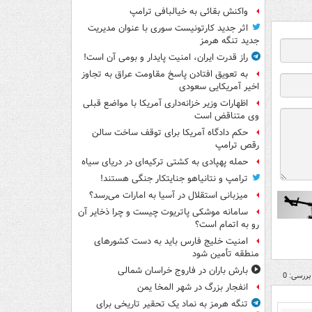
واکنش بقائی به خیالبافی ترامپ
اثر جدید کارتونیست سوری با عنوان مدیریت
جدید تنگه هرمز
راز قدرت ایران، امنیت پایدار و بومی آن است!
به تعویق افتادن پاسخ مقاومت عراق به تجاوز
اخیر آمریکایی سعودی
اظهارات وزیر خزانه‌داری آمریکا با مواضع قبلی
وی متناقض است
حکم دادگاه آمریکا برای توقف ساخت سالن
رقص ترامپ
حمله پهپادی به کشتی ترکیه‌ای در دریای سیاه
ترامپ و نتانیاهو جنایتکار جنگی هستند!
میزبانی استقلال در آسیا به امارات می‌رسد؟
سامانه موشکی پاتریوت چیست و چرا ذخایر آن
رو به اتمام است؟
امنیت خلیج فارس باید به دست کشورهای
منطقه تأمین شود
بارش باران در فاروج خراسان شمالی
بررسی: 0
انفجار بزرگ در شهر المخا یمن
تنگه هرمز به نماد یک تحقیر تاریخی برای