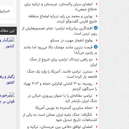
امضای سران پاکستان، عربستان و ترکیه برای
«دفاع جمعی»
اسراییل
پوتین و محمد بن زاید درباره اوضاع منطقه
خلیج فارس گفت‌وگو کردند
افشاگری برادرزاده ترامپ: تمام تصمیم‌هایش از
این مطالب
روی ترس است
وقوع انفجار مهیب در مسکو
قیمت بنزین مانند موشک بالا می‌رود اما مانند
پر پایین می‌آید!
دو راهی دردناک ترامپ برای خروج از جنگ
ایران
سندرز: ترامپ فاسد، آمریکا را وارد یک جنگ
رگبار و رع
فاجعه بار کرده است
کشور
روسیه: به ۳ کشتی اوکراین حمله و ۲۰۳ پهپاد
را سرنگون کردیم
ترامپ مقاله‌ای را با عنوان پیروزی خیالی در
جنگ ایران بازنشر کرد
حمله سایبری گسترده به بورس آمریکا
تلگراف: جنگ علیه ایران ممکن است به یکی از
اشتباهات تاریخ تبدیل شود
امضای توافق دفاعی بین عربستان، ترکیه و