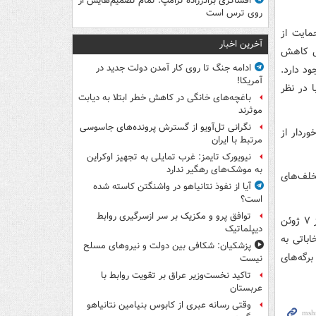
افشاگری برادرزاده ترامپ: تمام تصمیم‌هایش از
روی ترس است
مایت از
آخرین اخبار
سی کاهش
ادامه جنگ تا روی کار آمدن دولت جدید در
ود دارد.
آمریکا!
 در نظر
باغچه‌های خانگی در کاهش خطر ابتلا به دیابت
موثرند
نگرانی تل‌آویو از گسترش پرونده‌های جاسوسی
وردار از
مرتبط با ایران
نیویورک تایمز: غرب تمایلی به تجهیز اوکراین
به موشک‌های رهگیر ندارد
خلف‌های
آیا از نفوذ نتانیاهو در واشنگتن کاسته شده
است؟
توافق پرو و مکزیک بر سر ازسرگیری روابط
ستاد انتخاباتی ائتلاف «ارمنستان» نیز اعلام کرد که نیروهای انتظامی از ساعات اولیه روز ۷ ژوئن
دیپلماتیک
اباتی به
پزشکیان: شکافی بین دولت و نیروهای مسلح
رگه‌های
نیست
تاکید نخست‌وزیر عراق بر تقویت روابط با
عربستان
وقتی رسانه عبری از کابوس بنیامین نتانیاهو