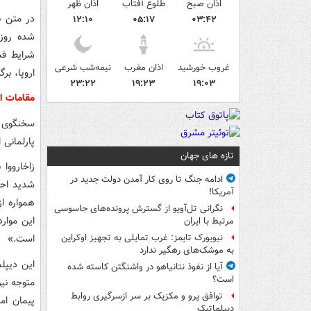
اذان صبح
طلوع آفتاب
اذان ظهر
در متن بی
۱۲:۱۰
۰۵:۱۷
۰۳:۴۲
شده روز 
شرایط فش
غروب خورشید
اذان مغرب
نیمه‌شب شرعی
اروپا، برگ
۲۳:۲۲
۱۹:۲۳
۱۹:۰۳
مقامات ای
سخنگوی و
پارلمانی 
تازه های جهان
زاخارووا
ادامه جنگ تا روی کار آمدن دولت جدید در
شدید احز
آمریکا!
همواره از
نگرانی تل‌آویو از گسترش پرونده‌های جاسوسی
این موارد
مرتبط با ایران
است.»
نیویورک تایمز: غرب تمایلی به تجهیز اوکراین
به موشک‌های رهگیر ندارد
این دیپلم
آیا از نفوذ نتانیاهو در واشنگتن کاسته شده
است؟
متوجه نی
توافق پرو و مکزیک بر سر ازسرگیری روابط
پیمان ام
دیپلماتیک