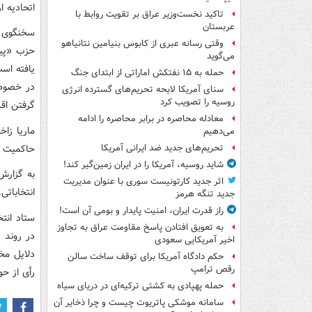
اتحادیه ا
تاکید نخست‌وزیر عراق بر تقویت روابط با
عربستان
سخنگوی و
وقتی رسانه عبری از کابوس بنیامین نتانیاهو
حزب «پیم
می‌گوید
یافته است
حمله به ۱۵ نفتکش‌ اماراتی از ابتدای جنگ
در خصوص 
سنای آمریکا لایحه تحریم‌های گسترده انرژی
روسیه را تصویب کرد
گرفتن اق
معادله محاصره در برابر محاصره را ادامه
ماریا زاخ
می‌دهیم
حاکمیت و
تحریم‌های جدید ضد ایرانی آمریکا
شاید روسیه، آمریکا را در ایران زمین‌گیر کند!
به گزارش
اثر جدید کارتونیست سوری با عنوان مدیریت
انتخاباتی، ۵۹ پرونده کیفری در این کشور تشکیل ش
جدید تنگه هرمز
راز قدرت ایران، امنیت پایدار و بومی آن است!
به تعویق افتادن پاسخ مقاومت عراق به تجاوز
در روند ا
اخیر آمریکایی سعودی
دلایل مخ
حکم دادگاه آمریکا برای توقف ساخت سالن
رقص ترامپ
رأی از حو
حمله پهپادی به کشتی ترکیه‌ای در دریای سیاه
سامانه موشکی پاتریوت چیست و چرا ذخایر آن