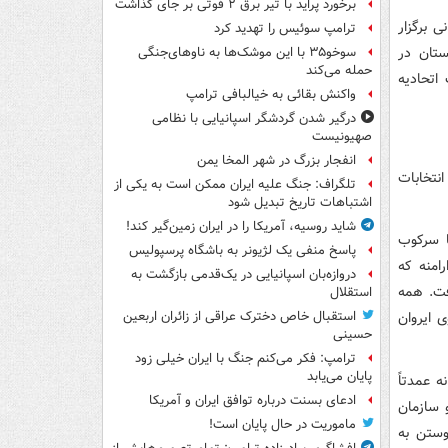
برخورد پراید با تیر برق ۲ فوتی بر جای گذاشت
ی برگزار
ترامپ سوئیس را تهدید کرد
ستان در
سوخو۳۵ با این موشک‌ها به ناوهای‌جنگی
حمله می‌کند
اتحادیه
واکنش بقائی به خیالبافی ترامپ
درگیر شدن گردشگر اسپانیایی با نظامی
صهیونیست
انفجار بزرگ در شهر المخا یمن
نتخابات
تلگراف: جنگ علیه ایران ممکن است به یکی از
اشتباهات تاریخ تبدیل شود
شاید روسیه، آمریکا را در ایران زمین‌گیر کند!
ا سرکوب
پاسخ منفی یک لژیونر به باشگاه پرسپولیس
امنه که
دروازه‌بان اسپانیایی در یک‌قدمی بازگشت به
رفت. همه
استقلال
ی ایروان
استقبال خاص دخترک عراقی از زائران اربعین
حسینی
ترامپ: فکر می‌کنم جنگ با ایران خیلی زود
پایان می‌یابد
ه عمدتاً
ادعای بسنت درباره توافق ایران و آمریکا
 سازمان
ماموریت در حال پایان است!
وستن به