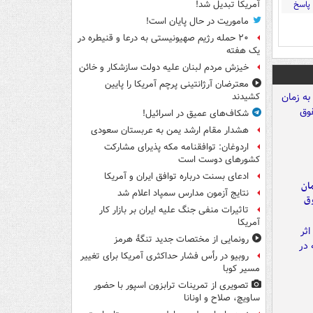
پاسخ
آمریکا تبدیل شد!
ماموریت در حال پایان است!
۲۰ حمله رژیم صهیونیستی به درعا و قنیطره در
یک هفته
خیزش مردم لبنان علیه دولت سازشکار و خائن
معترضان آرژانتینی پرچم آمریکا را پایین
کشیدند
شکاف‌های عمیق در اسرائیل!
هشدار مقام ارشد یمن به عربستان سعودی
اردوغان: توافقنامه مکه پذیرای مشارکت
کشورهای دوست است
ادعای بسنت درباره توافق ایران و آمریکا
مان
نتایج آزمون مدارس سمپاد اعلام شد
وق
تاثیرات منفی جنگ علیه ایران بر بازار کار
آمریکا
رونمایی از مختصات جدید تنگۀ هرمز
روبیو در رأس فشار حداکثری آمریکا برای تغییر
مسیر کوبا
تصویری از تمرینات ترابزون اسپور با حضور
ساویچ، صلاح و اونانا