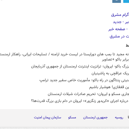
ط
نه مجید تا بمب های دورایستا در لیست خرید ارامنه / تسلیحات ایرانی، راهکار ارمنستا
برابر باکو +تصاویر
زرگ باکو- ایروان؛ ترانزیت اینترنت ارمنستان از جمهوری آذربایجان
ریک عراقچی به پاشینیان
نیتی پنتاگون در راه باکو؛ مأموریت خاص سفیر جدید ترامپ
ین قفقازی! هوشیار باشیم
اری مسکو و ایروان؛ تحریم صادرات شیلات ارمنستان
رباره اجرای «کریدور زنگزور»؛ ایروان در دام بازی بزرگ قدرت‌ها؟
روسیه
جمهوری ارمنستان
مسکو
سازمان پیمان امنیت