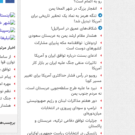
رو به اتمام است؟
انفجار بزرگ در شهر المخا یمن
تنگه هرمز به نماد یک تحقیر تاریخی برای
آمریکا تبدیل شد!
شکاف‌های عمیق در اسرائیل!
هشدار مقام ارشد یمن به عربستان سعودی
اردوغان: توافقنامه مکه پذیرای مشارکت
اخبار مرتب
کشورهای دوست است
ادعای بسنت درباره توافق ایران و آمریکا
از ساما
توازن قوا 
تاثیرات منفی جنگ علیه ایران بر بازار کار
آمریکا
توافق ب
روبیو در رأس فشار حداکثری آمریکا برای تغییر
پیام تب
مسیر کوبا
مهره ام
نبرد ما علیه طرح سلطه‌جویی عربستان است،
نظم نو
نه مردم جنوب یمن
جنگ تج
دور هفتم مذاکرات لبنان و رژیم صهیونیستی
هشدار د
ترامپ و سودای پیروزی در انتخابات
میان‌دوره‌ای
جزئیات توافق دفاعی ترکیه، عربستان و
برچسب‌ها
پاکستان
زلنسکی در انتخابات ریاست جمهوری اوکراین