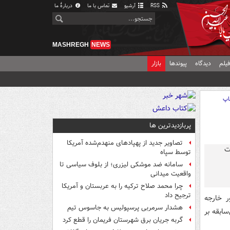
RSS
آرشیو
تماس با ما
دربارهٔ ما
MASHREGH
NEWS
یلم
دیدگاه
پیوندها
بازار
اپ
پربازدیدترین ها
تصاویر جدید از پهپادهای منهدم‌شده آمریکا
توسط سپاه
سامانه ضد موشکی لیزری؛ از بلوف سیاسی تا
واقعیت میدانی
چرا محمد صلاح ترکیه را به عربستان و آمریکا
ترجیح داد
ر خارجه
هشدار سرمربی پرسپولیس به جاسوس تیم
سابقه بر
گربه جریان برق شهرستان فریمان را قطع کرد