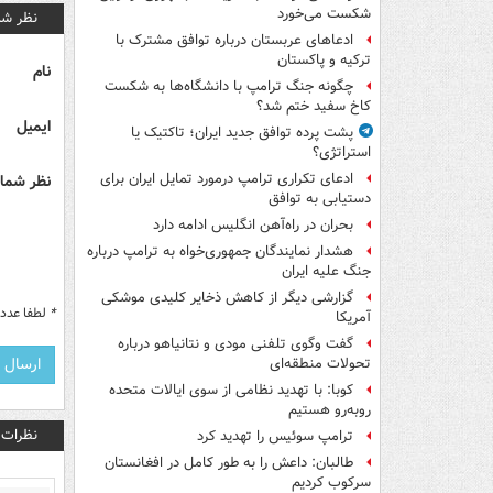
شکست می‌خورد
نظر شم
ادعاهای عربستان درباره توافق مشترک با
ترکیه و پاکستان
نام
چگونه جنگ ترامپ با دانشگاه‌ها به شکست
کاخ سفید ختم شد؟
ایمیل
پشت پرده توافق جدید ایران؛ تاکتیک یا
استراتژی؟
ادعای تکراری ترامپ درمورد تمایل ایران برای
نظر شما 
دستیابی به توافق
بحران در راه‌آهن انگلیس ادامه دارد
هشدار نمایندگان جمهوری‌خواه به ترامپ درباره
جنگ علیه ایران
گزارشی دیگر از کاهش ذخایر کلیدی موشکی
*
لطفا عدد م
آمریکا
گفت وگوی تلفنی مودی و نتانیاهو درباره
تحولات منطقه‌ای
کوبا: با تهدید نظامی از سوی ایالات متحده
روبه‌رو هستیم
نظرات
ترامپ سوئیس را تهدید کرد
طالبان: داعش را به طور کامل در افغانستان
سرکوب کردیم