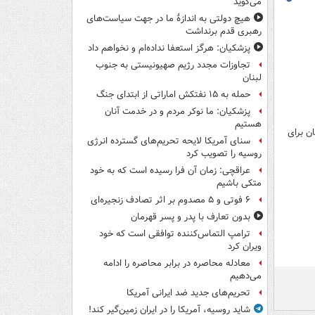
می‌گوید
هیچ دولتی به اندازۀ ما در جهت سیاست‌های
رهبری قدم برنداشت
پزشکیان: هرگز استعفا نداده‌ام و نخواهم داد
تجاوزات مجدد رژیم صهیونیستی به جنوب
لبنان
حمله به ۱۵ نفتکش‌ اماراتی از ابتدای جنگ
پزشکیان: ما نوکر مردم و در خدمت آنان
هستیم
ن برای
سنای آمریکا لایحه تحریم‌های گسترده انرژی
روسیه را تصویب کرد
عراقچی: زمان آن فرا رسیده است که به خود
متکی باشیم
۶ فوتی و ۵ مصدوم بر اثر تصادف زنجیره‌ای
بدون تعارف با پدر و پسر قهرمان
ترامپ التماس‌کننده توافقی است که خود
ویران کرد
معادله محاصره در برابر محاصره را ادامه
می‌دهیم
تحریم‌های جدید ضد ایرانی آمریکا
شاید روسیه، آمریکا را در ایران زمین‌گیر کند!