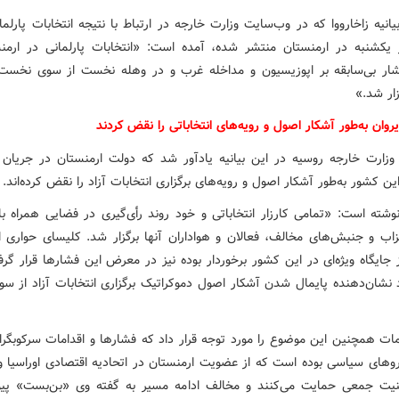
انیه زاخارووا که در وب‌سایت وزارت خارجه در ارتباط با نتیجه انتخابات پارلمان
یکشنبه در ارمنستان منتشر شده، آمده است: «انتخابات پارلمانی در ارمن
ار بی‌سابقه بر اپوزیسیون و مداخله غرب و در وهله نخست از سوی نخست 
زار شد.»
روان به‌طور آشکار اصول و رویه‌های انتخاباتی را نقض کردند
زارت خارجه روسیه در این بیانیه یادآور شد که دولت ارمنستان در جریان ا
این کشور به‌طور آشکار اصول و رویه‌های برگزاری انتخابات آزاد را نقض کرده‌اند.
 نوشته است: «تمامی کارزار انتخاباتی و خود روند رأی‌گیری در فضایی همراه ب
اب و جنبش‌های مخالف، فعالان و هواداران آنها برگزار شد. کلیسای حواری ار
 جایگاه ویژه‌ای در این کشور برخوردار بوده نیز در معرض این فشارها قرار گ
 نشان‌دهنده پایمال شدن آشکار اصول دموکراتیک برگزاری انتخابات آزاد از سو
ات همچنین این موضوع را مورد توجه قرار داد که فشارها و اقدامات سرکوبگران
روهای سیاسی بوده است که از عضویت ارمنستان در اتحادیه اقتصادی اوراسیا و
نیت جمعی حمایت می‌کنند و مخالف ادامه مسیر به گفته وی «بن‌بست» پی