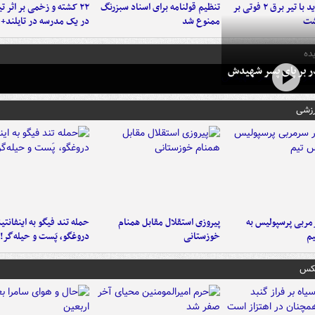
برخورد پراید با تیر برق ۲ فوتی بر
تنظیم قولنامه برای اسناد سبزرنگ
۲۲ کشته و زخمی بر اثر ت
شت
ممنوع شد
در یک مدرسه در تایلند+ 
ده
در بر پای پسر شهیدش
رزشی
ربی پرسپولیس به
پیروزی استقلال مقابل همنام
حمله تند فیگو به اینفانتین
م
خوزستانی
دروغگو، پَست‌ و حیله‌گر!
عکس