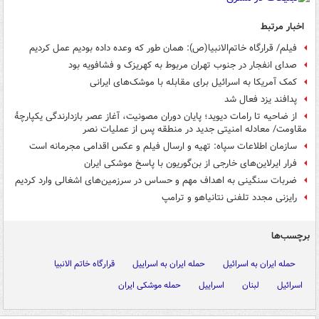
اخبار مرتبط
فیلم/ قرارگاه خاتم‌الانبیا(ص): همان طور که وعده داده بودیم عمل کردیم
صدای انفجار در جنوب تهران مربوط به کهریزک و فشافویه بود
کمک آمریکا به اسرائیل برای مقابله با موشک‌های ایرانی
پدافند یزد فعال شد
از ضاحیه تا رامات دیوید؛ پایان دوران مصونیت، آغاز عصر بازدارندگی یکپارچهٔ
مقاومت/ معادله امنیتی جدید در منطقه پس از عملیات نصر
سازمان اطلاعات سپاه: تهیه و ارسال فیلم و عکس اقدامی مجرمانه است
فرار ایرلاین‌های خارجی از بن‌گوریون با پاسخ موشکی ایران
ضربات سنگینی به اهداف مهم و حساس در سرزمین‌های اشغالی وارد کردیم
رایزنی مجدد تلفنی نتانیاهو و ترامپ
برچسب‌ها
حمله ایران به اسرائیل
حمله ایران به اسراییل
قرارگاه خاتم الانبیا
اسرائیل
لبنان
اسراییل
حمله موشکی ایران