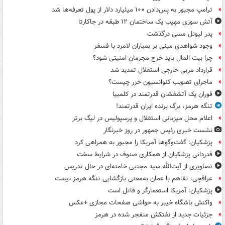
ترامپ مجبور به پس‌دادن ۱۰۰ میلیارد دلار از پول تعرفه‌ها شد
آتش سوزی مهیب یک ساختمان ۱۲ طبقه در جاکارتا
پدر لیونل مسی درگذشت
وجود شواهدی مبنی بر بمباران لامرد با فسفر
چرا بیت المال باید خرج مجرمان امنیتی شود؟
قرارداد مربی خارجی استقلال تمدید شد
ماجرای تصویب کنوانسیون خزر چیست؟
فوران یک آتشفشان قدرتمند در کلمبیا
تنگه هرمز، برگ برنده ایران قدرتمند!
اعلام محل میزبانی استقلال و پرسپولیس در لیگ برتر
نشست خبری رئیس جمهور در روز خبرنگار
پزشکیان: گفت‌وگوها آمریکا را مجبور به همراهی کرد
قدردانی پزشکیان از همکاری صنوف در شرایط سخت
تصاویری از آیت‌الله سید مجتبی خامنه‌ای در حال تدریس
عراقچی: تفاهم با عمان به‌معنی بازگشایی تنگه هرمز نیست
پزشکیان: آمریکا استعمارگر و قاتل است
واکنش باشگاه خیبر به حواشی صفحات مجازی +عکس
جزئیات جدید از نفتکش منفجر شده در هرمز