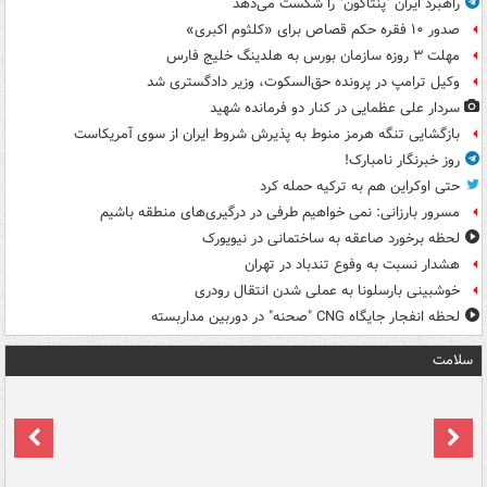
راهبرد ایران "پنتاگون" را شکست می‌دهد
صدور ۱۰ فقره حکم قصاص برای «کلثوم اکبری»
مهلت ۳ روزه سازمان بورس به هلدینگ خلیج فارس
وکیل ترامپ در پرونده حق‌السکوت، وزیر دادگستری شد
سردار علی عظمایی در کنار دو فرمانده شهید
بازگشایی تنگه هرمز منوط به پذیرش شروط ایران از سوی آمریکاست
روز خبرنگار نامبارک!
حتی اوکراین هم به ترکیه حمله کرد
مسرور بارزانی: نمی خواهیم طرفی در درگیری‌های منطقه باشیم
لحظه برخورد صاعقه به ساختمانی در نیویورک
هشدار نسبت به وفوع تندباد در تهران
خوشبینی بارسلونا به عملی شدن انتقال رودری
لحظه انفجار جایگاه CNG "صحنه" در دوربین مداربسته
سلامت