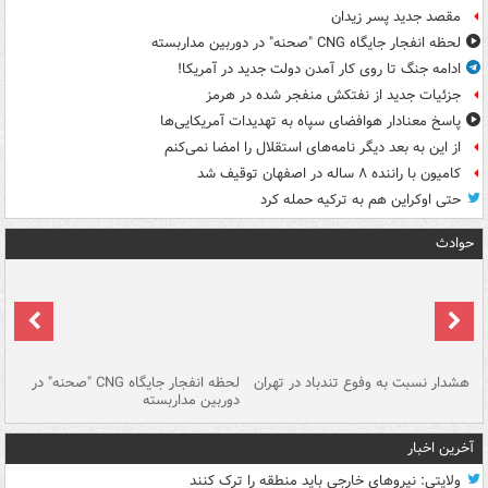
مقصد جدید پسر زیدان
لحظه انفجار جایگاه CNG "صحنه" در دوربین مداربسته
ادامه جنگ تا روی کار آمدن دولت جدید در آمریکا!
جزئیات جدید از نفتکش منفجر شده در هرمز
پاسخ معنادار هوافضای سپاه به تهدیدات آمریکایی‌ها
از این به بعد دیگر نامه‌های استقلال را امضا نمی‌کنم
کامیون با راننده ۸ ساله در اصفهان توقیف شد
حتی اوکراین هم به ترکیه حمله کرد
حوادث
ای
هشدار نسبت به وفوع تندباد در تهران
لحظه انفجار جایگاه CNG "صحنه" در
دس
دوربین مداربسته
ات
آخرین اخبار
ولایتی: نیروهای خارجی باید منطقه را ترک کنند