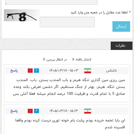
*
لطفا عدد مقابل را در جعبه متن وارد کنید
نظرات
انتشار یافته: 6
در انتظار بررسی: 0
پاسخ
ناشناس
۱۵:۰۳ - ۱۴۰۵/۰۳/۱۸
2
1
مین ریزی مین گذاری تنگه هرمز و باب المندب بستن. باب. المندب
بستن تنگه. هرمز. بهتر از جنگ مستقیم. اگر دشمن تعرض بکند وعده
صادق 5 با تمام قدرت و ظرفیت 100 درصد انجام میشه فعلا آتش بس
پاسخ
۱۵:۱۳ - ۱۴۰۵/۰۳/۱۸
0
1
ای بابا تخمه خریده بودم پشت بام خونه توری درست کرده بودم واقعا
افسرده شدم