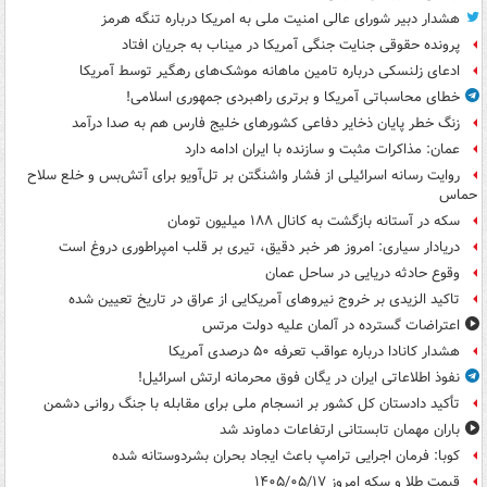
هشدار دبیر شورای عالی امنیت ملی به امریکا درباره تنگه هرمز
پرونده حقوقی جنایت جنگی آمریکا در میناب به جریان افتاد
ادعای زلنسکی درباره تامین ماهانه موشک‌های رهگیر توسط آمریکا
خطای محاسباتی آمریکا و برتری راهبردی جمهوری اسلامی!
زنگ خطر پایان ذخایر دفاعی کشورهای خلیج فارس هم به صدا درآمد
عمان: مذاکرات مثبت و سازنده با ایران ادامه دارد
روایت رسانه اسرائیلی از فشار واشنگتن بر تل‌آویو برای آتش‌بس و خلع سلاح
حماس
سکه در آستانه بازگشت به کانال ۱۸۸ میلیون تومان
دریادار سیاری: امروز هر خبر دقیق، تیری بر قلب امپراطوری دروغ است
وقوع حادثه دریایی در ساحل عمان
تاکید الزیدی بر خروج نیروهای آمریکایی از عراق در تاریخ تعیین شده
اعتراضات گسترده در آلمان علیه دولت مرتس
هشدار کانادا درباره عواقب تعرفه ۵۰ درصدی آمریکا
نفوذ اطلاعاتی ایران در یگان فوق محرمانه ارتش اسرائیل!
تأکید دادستان کل کشور بر انسجام ملی برای مقابله با جنگ روانی دشمن
باران مهمان تابستانی ارتفاعات دماوند شد
کوبا: فرمان اجرایی ترامپ باعث ایجاد بحران بشردوستانه شده
قیمت طلا و سکه امروز ۱۴۰۵/۰۵/۱۷