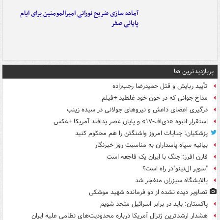
آماده سازی ضریح نورانی امیرالمومنین برای ایام
پایانی صفر
پربازدیدترین ها
تأیید ربایش و قتل حمیدرضا رجب‌زاده
مداح جوانی که در خون خود غلطید +فیلم
درگیری اعضای داعش و نیروهای جولانی در سیده زینب
استقرار انبوه «دی‌اف‑۱۷» و پایان عصر پدافند آمریکا +عکس
پزشکیان: جنایات امروز واشنگتن را هم محکوم کنید
بیانیه سپاه پاسداران به مناسبت روز خبرنگار
فارن افرز: جنگ با ایران یک فاجعه است
"سوپر ال‌نینو"در راه است؟
پالایشگاه سیزران منفجر شد
تصاویر دیده‌ نشده از دو فرمانده شهید موشکی
پاکستان: باید در برابر اسرائیل متحد شویم
هشدار ارشدترین ژنرال آمریکا درباره محدودیت‌های نظامی علیه ایران