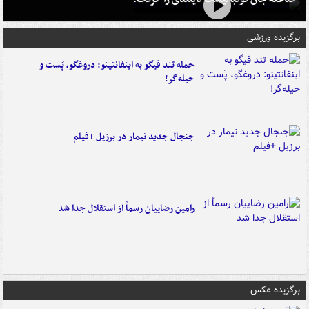
برگزیده ورزشی
حمله تند فیگو به اینفانتینو: دروغگو، پَست‌ و
حیله‌گر!
جنجال جدید نیمار در برزیل +فیلم
رامین رضاییان رسماً از استقلال جدا شد
برگزیده عکس