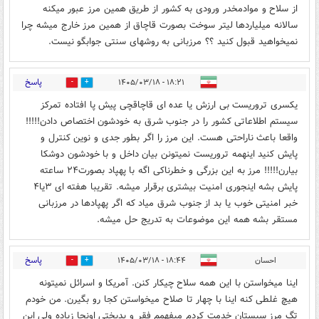
از سلاح و موادمخدر ورودی به کشور از طریق همین مرز عبور میکنه
سالانه میلیاردها لیتر سوخت بصورت قاچاق از همین مرز خارج میشه چرا
نمیخواهید قبول کنید ؟؟ مرزبانی به روشهای سنتی جوابگو نیست.
پاسخ
۱۸:۲۱ - ۱۴۰۵/۰۳/۱۸
0
0
یکسری تروریست بی ارزش یا عده ای قاچاقچی پیش پا افتاده تمرکز
سیستم اطلاعاتی کشور را در جنوب شرق به خودشون اختصاص دادن!!!!!
واقعا باعث ناراحتی هست. این مرز را اگر بطور جدی و نوین کنترل و
پایش کنید اینهمه تروریست نمیتونن بیان داخل و با خودشون دوشکا
بیارن!!!!! مرز به این بزرگی و خطرناکی اگه با پهپاد بصورت۲۴ ساعته
پایش بشه اینجوری امنیت بیشتری برقرار میشه. تقریبا هفته ای ۳یا۴
خبر امنیتی خوب یا بد از جنوب شرق میاد که اگر پهپادها در مرزبانی
مستقر بشه همه این موضوعات به تدریج حل میشه.
پاسخ
احسان
۱۸:۴۴ - ۱۴۰۵/۰۳/۱۸
0
1
اینا میخواستن با این همه سلاح چیکار کنن. آمریکا و اسرائل نمیتونه
هیچ غلطی کنه اینا با چهار تا صلاح میخواستن کجا رو بگیرن. من خودم
تگ مرز سیستان خدمت کردم میفهمم فقر و بدبختی اونجا زیاده ولی این