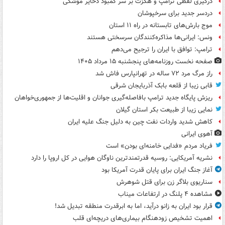
درگیری لفظی ترامپ و هگزث بر سر کمبود ذخایر موشکی
دردسر جدید برای سرخپوشان
موج بارش‌های تابستانه در راه ۱۱ استان
ونس: ایرانی‌ها مذاکره‌کنندگان سرسختی هستند
ترامپ: توافق با ایران را ترجیح می‌دهم
صفحه نخست روزنامه‌های پنجشنبه ۱۵ مرداد ۱۴۰۵
راز مرگ مرد ۷۲ ساله در تهرانپارس فاش شد
قابی زیبا از قلعه بابک آذربایجان شرقی
ریزش پایگاه جدید ترامپ بافاصله‌گیری جوانان و اقلیت‌ها از جمهوری‌خواهان
نمایی زیبا از طبیعت بکر استان گیلان
کاهش شدید واردات نفت چین به دلیل جنگ علیه ایران
آهوی ایرانی
فریاد مردم «فدایی خامنه‌ای بودن» است
نشریه آمریکایی: روسیه قدرتمندترین ناوگان هوایی در کل اروپا را دارد
آغاز جنگ ایران برای پایان قدرت آمریکا بود
سناریوی بلاگر زن برای قتل شوهرش
مشاهده ۴ پلنگ در ارتفاعات میناب
قرار بود ایران به زانو درآید، اما به ابرقدرت منطقه تبدیل شد!
اهمیت تشخیص زودهنگام بیماری‌های دریچه‌ای قلب