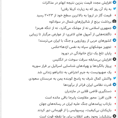
افزایش مجدد قیمت بنزین نتیجه ابهام در مذاکرات
به یاد آن روز که به زیارت کربلا رفتی!
قیمت گاز در اروپا به بالاترین سطح خود از ۲۰۲۳ رسید
برداشت برنج از شالیزارهای شمال در سوادکوه
جمهوری اسلامی نه از موشک می‌گذرد، نه از تنگه هرمز!
ناگفته‌هایی از آمپول های لاغری؛ از عوارض مرگبار تا زیبایی
کشورهای عربی از رویارویی و جنگ با ایران می‌ترسند!
تجهیز موشکهای سپاه به نفس اژدها+عکس
پایان تلخ یک نزاع خانوادگی در دورود
افزایش بی‌سابقه سرقت سوخت در انگلیس
پرواز بالگردها و پهپادهای شناسایی اسرائیل بر فراز سوریه
یک صهیونیست به جرم اعتراض به نتانیاهو زندانی شد
واکنش کمال شرف به پاسخ کوبنده یمن به عربستان سعودی
قدرت نظامی ایران فراتر از برآوردها
دستگیری قاضی قلابی در مازندران
فارن افرز: محور مقاومت پابرجا باقی مانده است
بازتاب پیامدهای جنگ علیه ایران در رسانه‌های جهان
بازیکنان بی‌کیفیت، پرسپولیس را از قهرمانی دور کردند
پزشکیان: وجود رهبر انقلاب برای ما نقطه قوت است