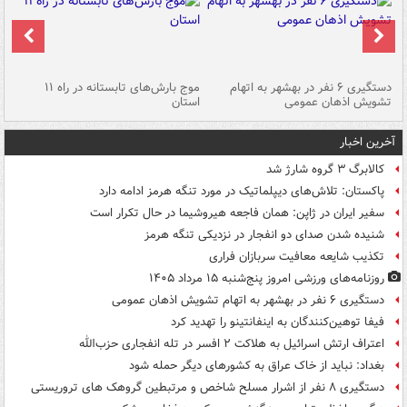
دستگیری ۶ نفر در بهشهر به اتهام
موج بارش‌های تابستانه در راه ۱۱
تشویش اذهان عمومی
استان
فا
آخرین اخبار
کالابرگ ۳ گروه شارژ شد
پاکستان: تلاش‌های دیپلماتیک در مورد تنگه هرمز ادامه دارد
سفیر ایران در ژاپن: همان فاجعه هیروشیما در حال تکرار است
شنیده شدن صدای دو انفجار در نزدیکی تنگه هرمز
تکذیب شایعه معافیت سربازان فراری
روزنامه‌های ورزشی امروز پنج‌شنبه ۱۵ مرداد ۱۴۰۵
دستگیری ۶ نفر در بهشهر به اتهام تشویش اذهان عمومی
فیفا توهین‌کنندگان به اینفانتینو را تهدید کرد
اعتراف ارتش اسرائیل به هلاکت ۲ افسر در تله انفجاری حزب‌الله
بغداد: نباید از خاک عراق به کشورهای دیگر حمله شود
دستگیری ۸ نفر از اشرار مسلح شاخص و مرتبطین گروهک های تروریستی