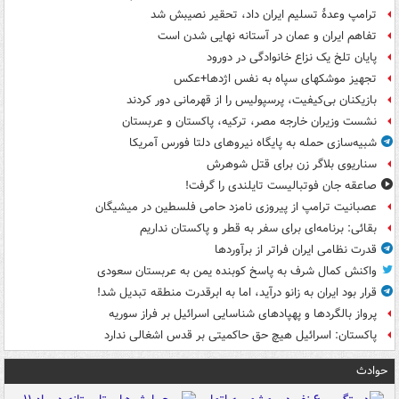
ترامپ وعدۀ تسلیم ایران داد، تحقیر نصیبش شد
تفاهم ایران و عمان در آستانه نهایی شدن است
پایان تلخ یک نزاع خانوادگی در دورود
تجهیز موشکهای سپاه به نفس اژدها+عکس
بازیکنان بی‌کیفیت، پرسپولیس را از قهرمانی دور کردند
نشست وزیران خارجه مصر، ترکیه، پاکستان و عربستان
شبیه‌سازی حمله به پایگاه نیروهای دلتا فورس آمریکا
سناریوی بلاگر زن برای قتل شوهرش
صاعقه جان فوتبالیست تایلندی را گرفت!
عصبانیت ترامپ از پیروزی نامزد حامی فلسطین در میشیگان
بقائی: برنامه‌ای برای سفر به قطر و پاکستان نداریم
قدرت نظامی ایران فراتر از برآوردها
واکنش کمال شرف به پاسخ کوبنده یمن به عربستان سعودی
قرار بود ایران به زانو درآید، اما به ابرقدرت منطقه تبدیل شد!
پرواز بالگردها و پهپادهای شناسایی اسرائیل بر فراز سوریه
پاکستان: اسرائیل هیچ حق حاکمیتی بر قدس اشغالی ندارد
حوادث