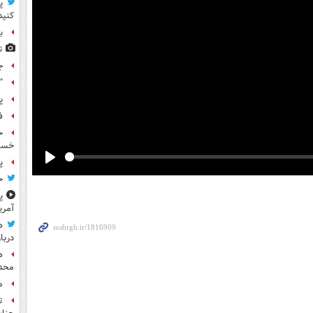
پ
کنید
ب
ت
ج
"
پ
ف
خسته
پ
Play
ح
پ
آمری
ه
دربا
ه
محدو
م
ت