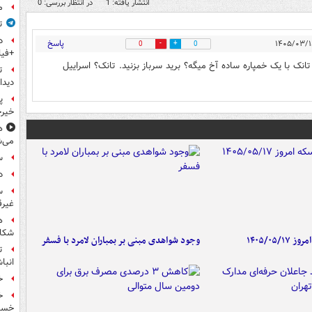
انتشار یافته: 1
در انتظار بررسی: 0
م
ت
پاسخ
0
0
+فیل
تانک با یک خمپاره ساده آخ میگه؟ برید سرباز بزنید. تانک؟ اسراییل
ت
دیدا
پ
خیرخ
ه
می‌ش
س
دل
س
غیرق
ه
شکاف
۱۴۰۵/۰۵/
وجود شواهدی مبنی بر بمباران لامرد با فسفر
ت
انبا
خ
خسته