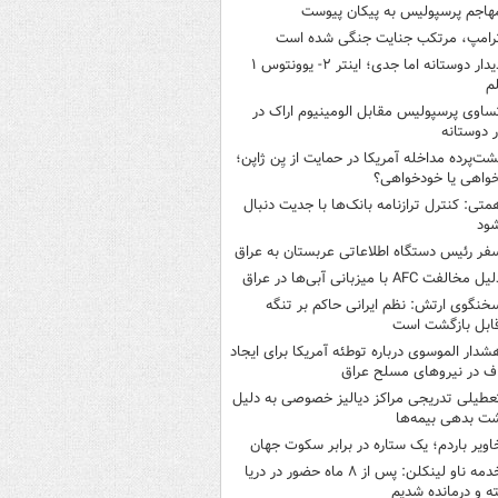
هاجم پرسپولیس به پیکان پیوست
رامپ، مرتکب جنایت جنگی شده است
دیدار دوستانه اما جدی؛ اینتر ۲- یوونتوس ۱
م
ساوی پرسپولیس مقابل الومینیوم اراک در
ر دوستانه
شت‌پرده مداخله آمریکا در حمایت از یِن ژاپن؛
واهی یا خودخواهی؟
متی: کنترل ترازنامه بانک‌ها با جدیت دنبال
ود
فر رئیس دستگاه اطلاعاتی عربستان به عراق
یل مخالفت AFC با میزبانی آبی‌ها در عراق
خنگوی ارتش: نظم ایرانی حاکم بر تنگه
ابل بازگشت است
شدار الموسوی درباره توطئه آمریکا برای ایجاد
 در نیروهای مسلح عراق
عطیلی تدریجی مراکز دیالیز خصوصی به دلیل
شت بدهی بیمه‌ها
اویر باردم؛ یک ستاره در برابر سکوت جهان
خدمه ناو لینکلن: پس از ۸ ماه حضور در دریا
 و درمانده‌ شدیم