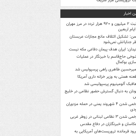
ت تروریستی مزار شریف
ن اخبار
ثبت ۲ میلیون و ۹۲۰ هزار تردد در مرز مهران
یام اربعین
من: تشکیل ائتلاف مانع مجازات عربستان
ر جنایاتش نمی‌شود
یدان: ایران هدف پیمان دفاعی مکه نیست
وخی حاج‌قاسم با خبرنگار در عملیات
سازی بوکمال
میرحسین طاهری راهی پرسپولیس شد
عنه همتی به وزیر خزانه داری آمریکا
افبک آلومینیوم پرسپولیسی شد
ونان به دنبال گسترش حضور نظامی در خلیج
س
زخمی شدن ۴ شهروند یمنی در حمله مزدوران
دی
ی شدن ۳ نظامی لبنانی در زوطر غربی
کاسان و خبرنگاران در دفاع مقدس
رود فرمانده تروریست‌های آمریکایی به