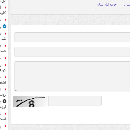
تل‌آ
بنان
حزب الله لبنان
آ
کارم
م
پ
م
شد
د
فساد
م
ر
کوبا
ه
اشغا
ا
روس
ج
اروم
س
است
پ