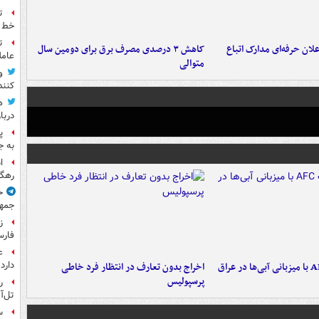
ت
خط ل
ت
لان حرفه‌ای مدارک اتباع
کاهش ۳ درصدی مصرف برق برای دومین سال
عامل
متوالی
و
کنند
ه
دربا
پ
به ج
ا
رهگی
خ
جمهو
ز
فارس
ع
دارد
اخراج بدون تعارف در انتظار فرد خاطی
پرسپولیس
ر
تل‌آ