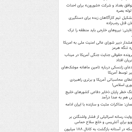
وافق بغداد و شرکت «شورون» برای احداث
وله بصره
شکیل تیم کارآگاهان زبده برای دستگیری
ان قتل رجب‌زاده
لایتی: نیروهای خارجی باید منطقه را ترک
شدار دبیر شورای عالی امنیت ملی به امریکا
ره تنگه هرمز
رونده حقوقی جنایت جنگی آمریکا در میناب
ریان افتاد
دعای زلنسکی درباره تامین ماهانه موشک‌های
ر توسط آمریکا
طای محاسباتی آمریکا و برتری راهبردی
ری اسلامی!
نگ خطر پایان ذخایر دفاعی کشورهای خلیج
 هم به صدا درآمد
مان: مذاکرات مثبت و سازنده با ایران ادامه
وایت رسانه اسرائیلی از فشار واشنگتن بر
ویو برای آتش‌بس و خلع سلاح حماس
سکه در آستانه بازگشت به کانال ۱۸۸ میلیون