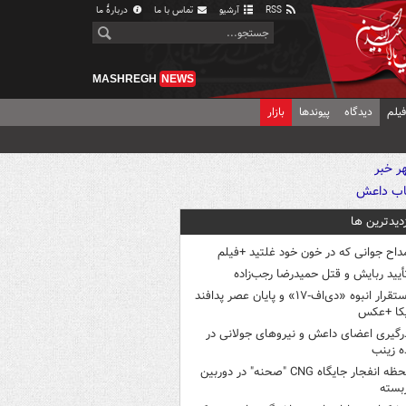
RSS
آرشیو
تماس با ما
دربارهٔ ما
MASHREGH
NEWS
یلم
دیدگاه
پیوندها
بازار
زدیدترین ها
داح جوانی که در خون خود غلتید +فیلم
أیید ربایش و قتل حمیدرضا رجب‌زاده
استقرار انبوه «دی‌اف‑۱۷» و پایان عصر پدافند
یکا +عکس
رگیری اعضای داعش و نیروهای جولانی در
 زینب
لحظه انفجار جایگاه CNG "صحنه" در دوربین
بسته