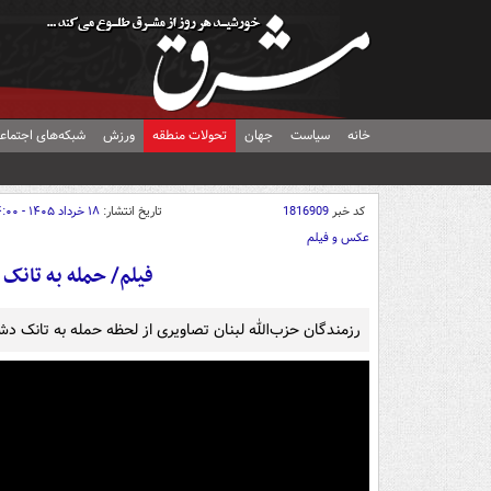
خانه
سیاست
جهان
تحولات منطقه
ورزش
شبکه‌های اجتماع
کد خبر
1816909
تاریخ انتشار:
۱۸ خرداد ۱۴۰۵ - ۱۴:۰۰
عکس و فیلم
فیلم/ حمله به تانک دشمن با
رزمندگان حزب‌الله لبنان تصاویری از لحظه حمله به تانک دشمن با پهپاد FPV 