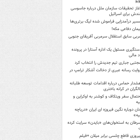
ویو
غاز تحقیقات سازمان ملل درباره جاسوسی
ندش برای اسرائیل
سیر درآمدزایی فراموش شده لیگ برتری‌ها
یمان دفاعی مکه!
ربی سابق استقلال سرمربی آفریقای جنوبی
ستگیری مسئول یک اداره آستارا در پرونده
 مالی
جتبی جباری تیم جدیدش را انتخاب کرد
وایت رسانه عبری از دخالت آشکار ترامپ در
شدار حماس درباره اقدامات توسعه طلبانه
لگران در کرانه باختری
حتمال سفر ویتکاف و کوشنر به اوکراین و
یه
ان دوباره نگین فیروزه ای ایران «دریاچه
یه»
رطان به استخوان‌های «بایدن» سرایت کرده
یروزی قاطع چلسی برابر میلان +فیلم