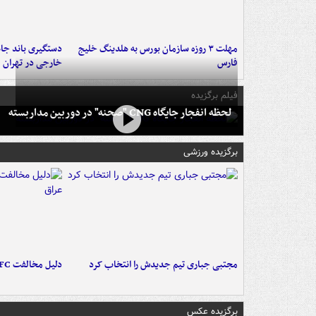
مهلت ۳ روزه سازمان بورس به هلدینگ خلیج
دستگیری باند جاع
فارس
خارجی در تهران
فیلم برگزیده
لحظه انفجار جایگاه CNG "صحنه" در دوربین مداربسته
برگزیده ورزشی
مجتبی جباری تیم جدیدش را انتخاب کرد
دلیل مخالفت AFC با میزبانی آبی‌ها در عراق
برگزیده عکس