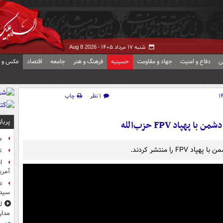
شنبه ۱۷ مرداد ۱۴۰۵ -
Aug 8 2026
ی
دفاع و امنیت
جهاد و مقاومت
حسینیه
فرهنگ و هنر
جامعه
اقتصاد
عکس و ف
۱ نظر
چاپ
پربا
 پهپاد FPV حزب‌الله
م
را منتشر کردند.
ت
آمر
د
سیده
مدار