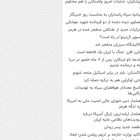
زشکیان: جنایات امروز واشنگتن را هم محکوم
یانیه سپاه پاسداران به مناسبت روز خبرنگار
صاویر دیده‌ نشده از دو فرمانده شهید موشکی
زئیات جدید از نفتکش منفجر شده در هرمز
سوپر ال‌نینو"در راه است؟
الایشگاه سیزران منفجر شد
ارن افرز: جنگ با ایران یک فاجعه است
خدمه ناو لینکلن: پس از ۸ ماه حضور در دریا
 و درمانده‌ شدیم
اکستان: باید در برابر اسرائیل متحد شویم
تی اوکراین هم به ترکیه حمله کرد
اسخ معنادار هوافضای سپاه به تهدیدات
کایی‌ها
شدار دبیر شورای عالی امنیت ملی به امریکا
ره تنگه هرمز
شدار ارشدترین ژنرال آمریکا درباره
دیت‌های نظامی علیه ایران
قصد جدید پسر زیدان
اکید وزارت خارجه بر لزوم روشن شدن ابعاد