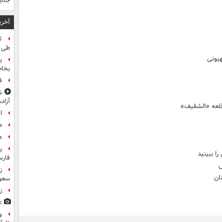
جنای
آخری
طی ا
هیونی
ی
بخاط
ف
ش
آزاد
 قلعه «الشقیف»
ا
ط
ه
ی
ا ببینید
فار
ل
ان
سعو
زخم
ع
و