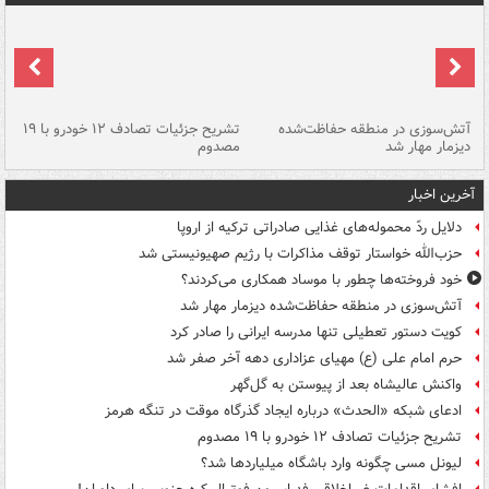
تصادف مرگبار در محور اهواز–شوش ۲
آتش‌سوزی در منطقه حفاظت‌شده
تشریح جزئیات تصادف ۱۲ خودرو با ۱۹
پا
دیزمار مهار شد
مصدوم
آخرین اخبار
دلایل ردّ محموله‌های غذایی صادراتی ترکیه از اروپا
حزب‌الله خواستار توقف مذاکرات با رژیم صهیونیستی شد
خود فروخته‌ها چطور با موساد همکاری می‌کردند؟
آتش‌سوزی در منطقه حفاظت‌شده دیزمار مهار شد
کویت دستور تعطیلی تنها مدرسه ایرانی را صادر کرد
حرم امام علی (ع) مهیای عزاداری دهه آخر صفر شد
واکنش عالیشاه بعد از پیوستن به گل‌گهر
ادعای شبکه «الحدث» درباره ایجاد گذرگاه موقت در تنگه هرمز
تشریح جزئیات تصادف ۱۲ خودرو با ۱۹ مصدوم
لیونل مسی چگونه وارد باشگاه میلیاردها شد؟