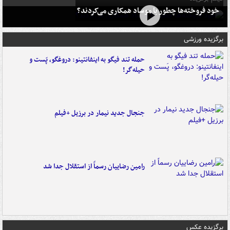
خود فروخته‌ها چطور با موساد همکاری می‌کردند؟
برگزیده ورزشی
حمله تند فیگو به اینفانتینو: دروغگو، پَست‌ و
حیله‌گر!
جنجال جدید نیمار در برزیل +فیلم
رامین رضاییان رسماً از استقلال جدا شد
برگزیده عکس