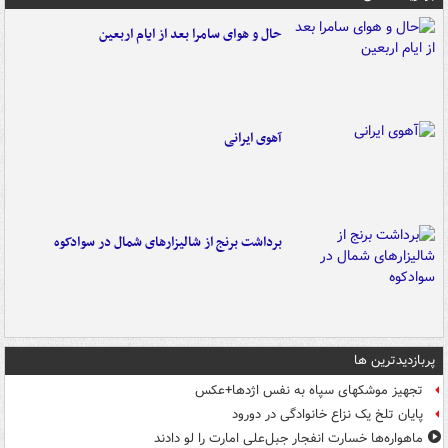
حال و هوای سامرا بعد از ایام اربعین
آهوی ایرانی
برداشت برنج از شالیزارهای شمال در سوادکوه
پربازدیدترین ها
تجهیز موشکهای سپاه به نفس اژدها+عکس
پایان تلخ یک نزاع خانوادگی در دورود
ماهواره‌ها خسارت انفجار جبل‌علی امارت را لو دادند