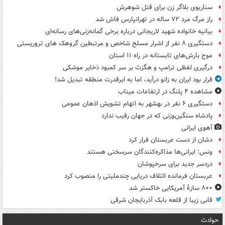
سناریوی بلاگر زن برای قتل شوهرش
راز مرگ مرد ۷۲ ساله در تهرانپارس فاش شد
بیانیه خانواده شهید لاریجانی درباره برخی گمانه‌زنی‌های رسانه‌ای
دستگیری ۸ نفر از اشرار مسلح شاخص و مرتبطین گروهک های تروریستی
موج بارش‌های تابستانه در راه ۱۱ استان
درگیری لفظی ترامپ و هگزث بر سر کمبود ذخایر موشکی
قرار بود ایران به زانو درآید، اما به ابرقدرت منطقه تبدیل شد!
مشاهده ۴ پلنگ در ارتفاعات میناب
دستگیری ۶ نفر در بهشهر به اتهام تشویش اذهان عمومی
پادشاه سنگین‌وزنی که در جهان رقیب ندارد
آهوی ایرانی
دشان از دست عربستان فرار کرد
ونس: ایرانی‌ها مذاکره‌کنندگان سرسختی هستند
دردسر جدید برای سرخپوشان
عربستان فرمانده ائتلاف دریایی چندملیتی را منصوب کرد
۸۰۰ سازۀ آمریکایی خاکستر شد
قابی زیبا از قلعه بابک آذربایجان شرقی
حوادث