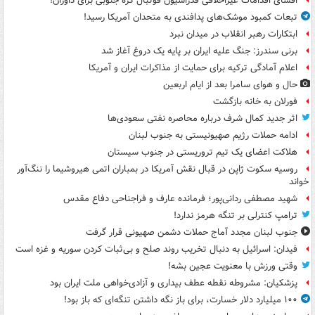
افشای اقدامات غیراخلاقی فدراسیون فوتبال کره جنوبی برای داوران!
تبعات کمبود موشک‌های پدافندی به متحدان آمریکا رسید!
ابتکارات رهبر انقلاب در میدان نبرد
برنی سندرز: جنگ علیه ایران بر پایه یک دروغ آغاز شد
اعلام آمادگی ترکیه برای حمایت از مذاکرات ایران و آمریکا
حال و هوای سامرا بعد از ایام اربعین
فورلان به خانه بازگشت
اثر جدید کمال شرف درباره محاصره نفتی سعودی‌ها
ادامه حملات رژیم صهیونیستی به جنوب لبنان
هلاکت اعضای یک تیم تروریستی در جنوب سیستان
روسیه سکوت ژاپن در قبال نقش آمریکا در بمباران اتمی هیروشیما را ننگ‌آور
خواند
شهید مصطفی ردانی‌پور؛ فرمانده عارف و فراجناحی دفاع مقدس
ترامپ کنترلی بر تنگه هرمز ندارد!
جنوب لبنان مجدد آماج حملات دشمن صهیونی قرار گرفت
فیدان: اسرائیل به دنبال تخریب روند صلح و بی‌ثبات کردن سوریه و غزه است
وقتی ورزش با معنویت عجین بشه!
پزشکیان: مشروطه نقطه عطف بیداری و آزادی‌خواهی ملت ایران بود
۱۰۰ میلیارد دلار خسارت، برای باز نگه داشتن تنگه‌ای که باز بود!