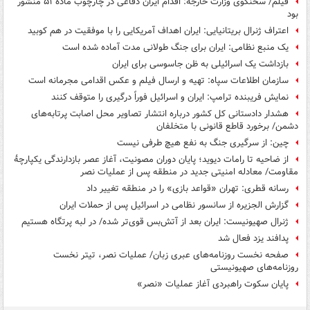
فیلم/ سخنگوی وزارت خارجه: اقدام ایران دفاعی در چارچوب ماده ۵۱ منشور
بود
اعتراف ژنرال بریتانیایی: ایران اهداف آمریکایی را با موفقیت در هم کوبید
یک منبع نظامی: ایران برای جنگ طولانی مدت آماده شده است
بازداشت یک اسرائیلی به ظن جاسوسی برای ایران
سازمان اطلاعات سپاه: تهیه و ارسال فیلم و عکس اقدامی مجرمانه است
نمایش فریبنده ترامپ: ایران و اسرائیل فوراً درگیری را متوقف کنند
هشدار دادستانی کل کشور درباره انتشار تصاویر محل اصابت پرتابه‌های
دشمن/ برخورد قاطع قانونی با متخلفان
چین: از سرگیری جنگ به نفع هیچ طرفی نیست
از ضاحیه تا رامات دیوید؛ پایان دوران مصونیت، آغاز عصر بازدارندگی یکپارچهٔ
مقاومت/ معادله امنیتی جدید در منطقه پس از عملیات نصر
رسانه قطری: تهران «قواعد بازی» را در منطقه تغییر داد
گزارش الجزیره از سانسور نظامی در اسرائیل پس از حملات ایران
ژنرال صهیونیست: ایران بعد از آتش‌بس قوی‌تر شده/ در لبه پرتگاه هستیم
پدافند یزد فعال شد
صفحه نخست روزنامه‌های عبری زبان/ عملیات نصر، تیتر نخست
روزنامه‌های صهیونیستی
پایان سکوت راهبردی آغاز عملیات «نصر»