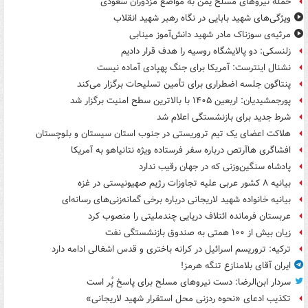
حمله نیروهای مسلح یمن به مواضع مزدوران سعودی
ویژگی‌های شهید بابایی در نگاه رهبر شهید انقلاب
مرثیه‌ی سوزناک مادر شهید دانش‌آموز مینابی
زلنسکی: دو پالایشگاه روسیه را هدف قرار دادیم
نشنال اینترست: آمریکا برای جنگ پهپادی آماده نیست
پنتاگون جلسه اضطراری برای تأمین تسلیحات برگزار می‌کند
پورجمشیدیان: اربعین ۱۴۰۵ با بالاترین سطح امنیت برگزار شد
شرط جدید برای بازنشستگی اعلام شد
هلاکت اعضای یک تیم تروریستی در جنوب استان سیستان و بلوچستان
افشاگری هاآرتص درباره سفر فرستاده ویژه نتانیاهو به آمریکا
پادشاه سنگین‌وزنی که در جهان رقیب ندارد
بیانیه ۸ کشور عربی علیه تجاوزات رژیم صهیونیستی در غزه
بیانیه خانواده شهید لاریجانی درباره برخی گمانه‌زنی‌های رسانه‌ای
عربستان فرمانده ائتلاف دریایی چندملیتی را منصوب کرد
زیان بیش از ۱۰۰ همتی به صندوق‌ بازنشستگی نفت
ترکیه: تروریسم اسرائیل در کرانه باختری و قدس اشغالی ادامه دارد
ایران آقای بلامنازع تنگه هرمز!
سردار ابن‌الرضا: دست نیروهای مسلح برای پاسخ پُر است
تکذیب ادعای «نحوه ردزنی محل استقرار شهید لاریجانی»