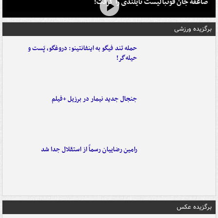
صاعقه جان فوتبالیست تایلندی را گرفت!
برگزیده ورزشی
حمله تند فیگو به اینفانتینو: دروغگو، پَست‌ و
حیله‌گر!
جنجال جدید نیمار در برزیل +فیلم
رامین رضاییان رسماً از استقلال جدا شد
برگزیده عکس