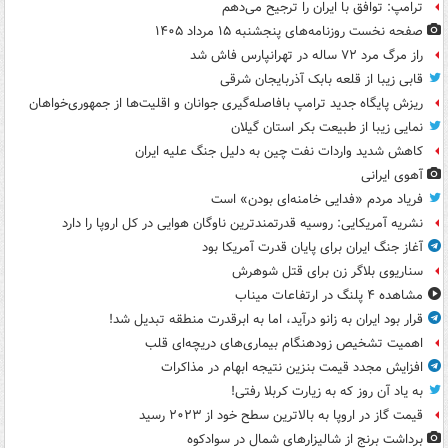
ترامپ: توافق با ایران را ترجیح می‌دهم
صفحه نخست روزنامه‌های پنجشنبه ۱۵ مرداد ۱۴۰۵
راز مرگ مرد ۷۲ ساله در تهرانپارس فاش شد
قابی زیبا از قلعه بابک آذربایجان شرقی
ریزش پایگاه جدید ترامپ بافاصله‌گیری جوانان و اقلیت‌ها از جمهوری‌خواهان
نمایی زیبا از طبیعت بکر استان گیلان
کاهش شدید واردات نفت چین به دلیل جنگ علیه ایران
آهوی ایرانی
فریاد مردم «فدایی خامنه‌ای بودن» است
نشریه آمریکایی: روسیه قدرتمندترین ناوگان هوایی در کل اروپا را دارد
آغاز جنگ ایران برای پایان قدرت آمریکا بود
سناریوی بلاگر زن برای قتل شوهرش
مشاهده ۴ پلنگ در ارتفاعات میناب
قرار بود ایران به زانو درآید، اما به ابرقدرت منطقه تبدیل شد!
اهمیت تشخیص زودهنگام بیماری‌های دریچه‌ای قلب
افزایش مجدد قیمت بنزین نتیجه ابهام در مذاکرات
به یاد آن روز که به زیارت کربلا رفتی!
قیمت گاز در اروپا به بالاترین سطح خود از ۲۰۲۳ رسید
برداشت برنج از شالیزارهای شمال در سوادکوه