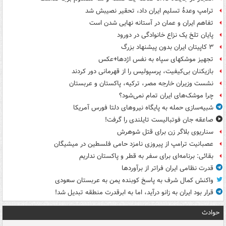
ترامپ وعدۀ تسلیم ایران داد، تحقیر نصیبش شد
تفاهم ایران و عمان در آستانه نهایی شدن است
پایان تلخ یک نزاع خانوادگی در دورود
۳ کاپیتان ایران بدون پیشنهاد بزرگ
تجهیز موشکهای سپاه به نفس اژدها+عکس
بازیکنان بی‌کیفیت، پرسپولیس را از قهرمانی دور کردند
نشست وزیران خارجه مصر، ترکیه، پاکستان و عربستان
چرا موشک‌های ایران تمام نمی‌شود؟
شبیه‌سازی حمله به پایگاه نیروهای دلتا فورس آمریکا
صاعقه جان فوتبالیست تایلندی را گرفت!
سناریوی بلاگر زن برای قتل شوهرش
عصبانیت ترامپ از پیروزی نامزد حامی فلسطین در میشیگان
بقائی: برنامه‌ای برای سفر به قطر و پاکستان نداریم
قدرت نظامی ایران فراتر از برآوردها
واکنش کمال شرف به پاسخ کوبنده یمن به عربستان سعودی
قرار بود ایران به زانو درآید، اما به ابرقدرت منطقه تبدیل شد!
حوادث