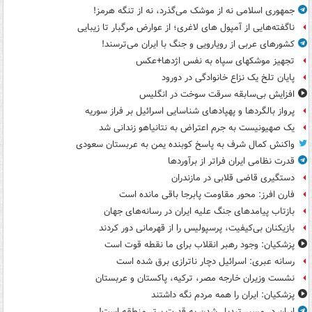
جمهوری اسلامی نه از موشک می‌گذرد، نه از تنگه هرمز!
ناگفته‌هایی از آمپول های لاغری؛ از عوارض مرگبار تا زیبایی
کشورهای عربی از رویارویی و جنگ با ایران می‌ترسند!
تجهیز موشکهای سپاه به نفس اژدها+عکس
پایان تلخ یک نزاع خانوادگی در دورود
افزایش بی‌سابقه سرقت سوخت در انگلیس
پرواز بالگردها و پهپادهای شناسایی اسرائیل بر فراز سوریه
یک صهیونیست به جرم اعتراض به نتانیاهو زندانی شد
واکنش کمال شرف به پاسخ کوبنده یمن به عربستان سعودی
قدرت نظامی ایران فراتر از برآوردها
دستگیری قاضی قلابی در مازندران
فارن افرز: محور مقاومت پابرجا باقی مانده است
بازتاب پیامدهای جنگ علیه ایران در رسانه‌های جهان
بازیکنان بی‌کیفیت، پرسپولیس را از قهرمانی دور کردند
پزشکیان: وجود رهبر انقلاب برای ما نقطه قوت است
رسانه عبری: اسرائیل دچار ناترازی برق شده است
نشست وزیران خارجه مصر، ترکیه، پاکستان و عربستان
پزشکیان: ایران را همه مردم نگه داشتند
ایران در مسیر تبدیل شدن به قدرت برتر منطقه است!