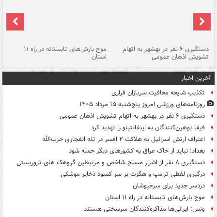
دستگیری ۶ نفر در بهشهر به اتهام
موج بارش‌های تابستانه در راه ۱۱
تشویش اذهان عمومی
استان
فا
آخرین اخبار
تکذیب شایعه معافیت سربازان فراری
روزنامه‌های ورزشی امروز پنج‌شنبه ۱۵ مرداد ۱۴۰۵
دستگیری ۶ نفر در بهشهر به اتهام تشویش اذهان عمومی
فیفا توهین‌کنندگان به اینفانتینو را تهدید کرد
اعتراف ارتش اسرائیل به هلاکت ۲ افسر در تله انفجاری حزب‌الله
بغداد: نباید از خاک عراق به کشورهای دیگر حمله شود
دستگیری ۸ نفر از اشرار مسلح شاخص و مرتبطین گروهک های تروریستی
درگیری لفظی ترامپ و هگزث بر سر کمبود ذخایر موشکی
دردسر جدید برای سرخپوشان
موج بارش‌های تابستانه در راه ۱۱ استان
ونس: ایرانی‌ها مذاکره‌کنندگان سرسختی هستند