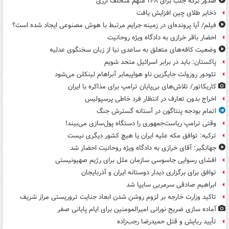
صدور برگه جلب برای ۱۴۸ متهم متخلف ارزی
ذخایر طلای چین افزایش یافت
فیلم/ آیا پرونده‌ای در زمینه جرایم مرتبط با هوش مصنوعی ایجاد شده است؟
احضار باقر خرازی به دادگاه ویژه روحانیت
وضعیت کافه‌های متعلق به ساعدی نیا از زبان سخنگوی عدلیه
پاکستان: باید در برابر اسرائیل متحد شویم
تئودور روزولت جایگزین ناو هواپیمابر آبراهام لینکلن می‌شود
کاریکاتور/ تلاش‌های بی‌پایان ترامپ برای مذاکره با ایران
اخراج بدون تعارف در انتظار فرد خاطی پرسپولیس
اتمام بودجه پنتاگون در آستانه گسترش جنگ
وقتی ترامپ ریاست‌جمهوری را دستگاه پول‌سازی می‌بیند!
ترکیه: توافق مکه علیه ایران یا هیچ کشور دیگری نیست
جهانگیر: آقای خرازی به دادگاه ویژه روحانیت احضار شد
افشای رسوایی جاسوسی سازمان ملل برای رژیم صهیونیستی
توافق برای برگزاری دیدار دوستانه ایران و آذربایجان
ابراهیم صادقی سرمربی سایپا شد
تاکید وزارت خارجه بر لزوم روشن شدن ابعاد جنایت تروریستی مراز شریف
آماده سازی ضریح نورانی امیرالمومنین برای ایام پایانی صفر
تأیید ربایش و قتل حمیدرضا رجب‌زاده