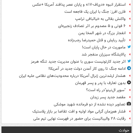
استقرار انبوه «دی‌اف‑۱۷» و پایان عصر پدافند آمریکا +عکس
فارن افرز: جنگ با ایران یک فاجعه است
واکنش بقائی به خیالبافی ترامپ
۶ فوتی و ۵ مصدوم بر اثر تصادف زنجیره‌ای
انفجار بزرگ در شهر المخا یمن
تأیید ربایش و قتل حمیدرضا رجب‌زاده
ماموریت در حال پایان است!
پالایشگاه سیزران منفجر شد
اثر جدید کارتونیست سوری با عنوان مدیریت جدید تنگه هرمز
ادامه جنگ تا روی کار آمدن دولت جدید در آمریکا!
هشدار ارشدترین ژنرال آمریکا درباره محدودیت‌های نظامی علیه ایران
بدون تعارف با پدر و پسر قهرمان
"سوپر ال‌نینو"در راه است؟
مقصد جدید پسر زیدان
تصاویر دیده‌ نشده از دو فرمانده شهید موشکی
فشار هم‌زمان گرانی مواد اولیه و افت تقاضا بر بازار پلاستیک
رقابت ۲۸ والیبالیست برای حضور در فهرست نهایی تیم ملی
حوادث