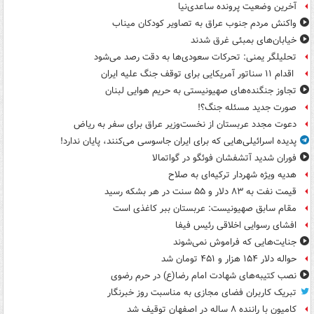
آخرین وضعیت پرونده ساعدی‌نیا
واکنش مردم جنوب عراق به تصاویر کودکان میناب
خیابان‌های بمبئی غرق شدند
تحلیلگر یمنی: تحرکات سعودی‌ها به دقت رصد می‌شود
اقدام ۱۱ سناتور آمریکایی برای توقف جنگ علیه ایران
تجاوز جنگنده‌های صهیونیستی به حریم هوایی لبنان
صورت جدید مسئله جنگ؟!
دعوت مجدد عربستان از نخست‌وزیر عراق برای سفر به ریاض
پدیده اسرائیلی‌هایی که برای ایران جاسوسی می‌کنند، پایان ندارد!
فوران شدید آتشفشان فوئگو در گواتمالا
هدیه ویژه شهردار ترکیه‌ای به صلاح
قیمت نفت به ۸۳ دلار و ۵۵ سنت در هر بشکه رسید
مقام سابق صهیونیست: عربستان ببر کاغذی است
افشای رسوایی اخلاقی رئیس فیفا
جنایت‌هایی که فراموش نمی‌شوند
حواله دلار ۱۵۴ هزار و ۴۵۱ تومان شد
نصب کتیبه‌های شهادت امام رضا(ع) در حرم رضوی
تبریک کاربران فضای مجازی به مناسبت روز خبرنگار
کامیون با راننده ۸ ساله در اصفهان توقیف شد