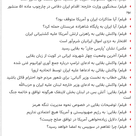
فیلم/ سخنگوی وزارت خارجه: اقدام ایران دفاعی در چارچوب ماده ۵۱ منشور
بود
فیلم/ آیا مذاکرات ایران و آمریکا متوقف بود؟
فیلم/ آیا ایران به پایگاه شاهزاده عربستان حمله کرد؟
فیلم/ واکنش بقایی به راهزنی ارتش آمریکا علیه کشتیرانی ایران
افتخار به دزدی اموال ایرانیان شرم‌آور است
عکس/ نشان "پارسی جان" به بقایی رسید
فیلم/ آخرین وضعیت چهار شهروند ایرانی در کویت از زبان بقایی
فیلم/ واکنش بقایی به ادعای ترامپ درباره جمع آوری اورانیوم غنی شده
فیلم/ واکنش بقائی به ادعاها علیه ایران توسط اتحادیه اروپا
بقائی خطاب به نخست وزیر آلبانی: برای شعور مردم خود احترام قائل باشید
فیلم/ واکنش بقایی به ادعای وزیر خارجه لبنان علیه ایران و حزب‌الله
فیلم/ بقایی: آتش بس در لبنان بخش لاینفک هرگونه توافق و خاتمه جنگ
است
فیلم/ توضیحات بقایی در خصوص نحوه مدیریت تنگه هرمز
فیلم/ بقایی: به رژیم صهیونیستی و آمریکا هیچ اعتمادی نداریم
فیلم/ دلایل زیاده‌خواهی آمریکا در توافق صلح چیست؟
فیلم/ چرا تفاهم در سوییس به امضا خواهد رسید؟