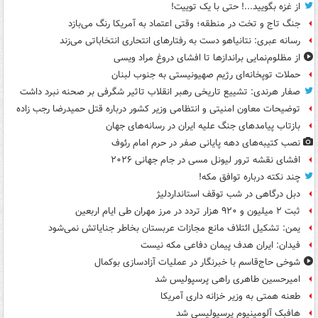
از غزه بگویید...! حتی با یک توییت!
جنگ تاج و تخت در منطقه؛ وقتی اعتماد به آمریکا رنگ می‌بازد
رسانه عبری: نتانیاهو دست به رفتارهای انتحاری انتخاباتی می‌زند
از مظلوم‌نمایی براندازها تا افشای دروغ مراد ویسی
حملات توپخانه‌ای رژیم صهیونیستی به جنوب لبنان
صفار هرندی: تشییع تاریخی رهبر انقلاب تاثیر شگرفی بر صحنه نبرد داشت
توضیحات معاون امنیتی و انتظامی وزیر کشور درباره قتل حمیدرضا رجب زاده
بازتاب پیامدهای جنگ علیه ایران در رسانه‌های جهان
نصب کتیبه‌های دهه پایانی صفر در حرم امام رئوف
افشای نقشه ترور لیونل مسی در جام جهانی ۲۰۲۶
چند نکته درباره توافق مکه!
دبل درگاهی در شب توقف استانداردلیژ
ثبت ۲ میلیون و ۹۲۰ هزار تردد در مرز مهران طی ایام اربعین
یمن: تشکیل ائتلاف مانع مجازات عربستان بخاطر جنایاتش نمی‌شود
فیدان: ایران هدف پیمان دفاعی مکه نیست
شوخی حاج‌قاسم با خبرنگار در عملیات آزادسازی بوکمال
امیرحسین طاهری راهی پرسپولیس شد
طعنه همتی به وزیر خزانه داری آمریکا
هافبک آلومینیوم پرسپولیسی شد