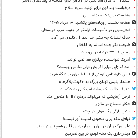
استقرار رادارهای اسرائیلی در اوکراین برای مقابله با پهپادهای روسی
درخواست پنتاگون برای تولید سریع سلاح
مقاومت یمن؛ دو خیز اساسی
صفحه نخست روزنامه‌های یکشنبه ۱۸ مرداد ۱۴۰۵
آتش‌سوزی در تأسیسات آرامکو در جنوب غرب عربستان
حذف لبنیات چه بلایی سر بیماران کلیوی می آورد
طبیعت بکر جاده اسالم به خلخال
رویای اف-۳۵ ترکیه در بن‌بست
آمریکا نتوانست؛ دیگران هم نمی توانند
اهداف ژاپن برای افزایش توان نظامی چیست؟
ترس کارشناس کویتی از تسلط ایران بر تنگۀ هرمز
هشدار پلیس تهران بزرگ به «کودک‌بلاگرها»
اعتراف جالب یک رسانه آمریکایی به شکست
قرص آزمایشی که می‌تواند درمان HIV را متحول کند
شکار تمساح در مالزی
دلایل پارگی رگ خونی در چشم
توافق مکه برای سعودی امنیت آور نیست!
علل مرگ زنان در ایران؛ بیماری‌های قلبی همچنان در صدر
میدان‌داری یک دهه نودی در بین‌الحرمین