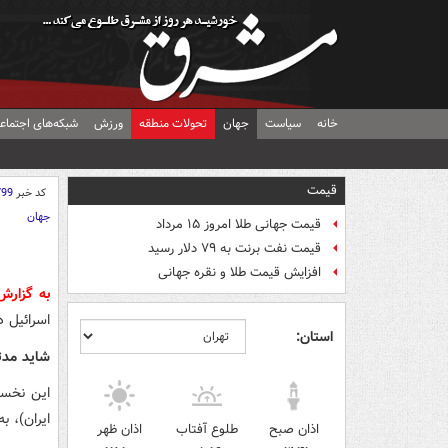
خانه
سیاست
جهان
تحولات منطقه
ورزش
شبکه‌های اجتماع
قیمت
کد خبر
799
جهان
قیمت جهانی طلا امروز ۱۵ مرداد
قیمت نفت برنت به ۷۹ دلار رسید
افزایش قیمت طلا و نقره جهانی
به گزار
اسرائیل د
استان:
شاید مدت
این نخست
ایران)، ب
اذان صبح
طلوع آفتاب
اذان ظهر