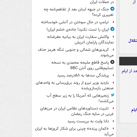
در حملات ایران
جنگ در جبهه لبنان بعد از تفاهم‌نامه چه
تغییری کرده؟
ترامپ در حال سوختن در آتشی خودساخته
ایران را تست نکنید! جاده‌ی خشم ایران!
واکنش سفارت ایران به بیانیه مغرضانه
تقلال
نمایندگان پارلمان اتریش
کریدورهای شمالی و جنوبی تنگه هرمز حذف
می‌شوند
پاسخ قاطع ملیحه محمدی به نسخه
تسلیم‌طلبی روی آنتن BBC
پرشدگی سدها به ۵۸درصد رسید
بازدید وزیر نیرو از روند برق‌رسانی به واحدهای
صنعتی بازسازی‌شده
زنجیرهایی که آمریکا را به زیر سطح آب
می‌کشند!
تثبیت دستاوردهای نظامی ایران در مرزهای
یام
غربی در سایه جنگ رمضان
دانا وایت به بن‌بست رسید
«کمانِ پرنده» چینی برای شکار کروزها به ایران
می‌آید