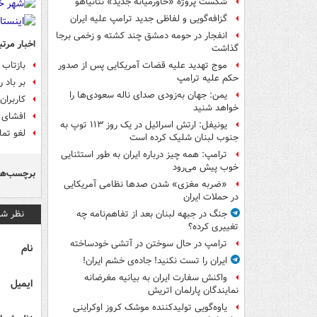
شکست پروژه «خاورمیانه جدید» نتانیاهو
گزافه‌گویی و لفاظی جدید ترامپ علیه ایران
انفجار در حومه دمشق چند کشته و زخمی برجا
اخبار مرتب
گذاشت
بازتاب 
موج تهدید علیه قضات آمریکایی پس از صدور
حکم علیه ترامپ
بر باد رفتن ۲۰ سال هزینه و برنامه‌
یمن: جهان به‌زودی صدای ناله سعودی‌ها را
کاربران
خواهد شنید
افشای ا
یونیفل: ارتش اسرائیل در یک روز ۱۱۳ توپ به
لغو تما
جنوب لبنان شلیک کرده است
ترامپ: همه چیز درباره ایران به طور استثنایی
خوب پیش می‌رود
برچسب‌ها
«ضربه مغزی» شدن صدها نظامی آمریکایی
در حملات ایران
نظر شم
جنگ در جبهه لبنان بعد از تفاهم‌نامه چه
تغییری کرده؟
ترامپ در حال سوختن در آتشی خودساخته
نام
ایران را تست نکنید! جاده‌ی خشم ایران!
واکنش سفارت ایران به بیانیه مغرضانه
ایمیل
نمایندگان پارلمان اتریش
یاوه‌گویی تولیدکننده موشک کروز اوکراینی