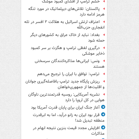
خشم ترامپ از افشای کمبود موشک
پاکستان: تلاش‌های دیپلماتیک در مورد تنگه
هرمز ادامه دارد
اعتراف ارتش اسرائیل به هلاکت ۲ افسر در تله
انفجاری حزب‌الله
بغداد: نباید از خاک عراق به کشورهای دیگر
حمله شود
درگیری لفظی ترامپ و هگزث بر سر کمبود
ذخایر موشکی
ونس: ایرانی‌ها مذاکره‌کنندگان سرسختی
هستند
ترامپ: توافق با ایران را ترجیح می‌دهم
ریزش پایگاه جدید ترامپ بافاصله‌گیری جوانان
و اقلیت‌ها از جمهوری‌خواهان
نشریه آمریکایی: روسیه قدرتمندترین ناوگان
هوایی در کل اروپا را دارد
آغاز جنگ ایران برای پایان قدرت آمریکا بود
قرار بود ایران به زانو درآید، اما به ابرقدرت
منطقه تبدیل شد!
افزایش مجدد قیمت بنزین نتیجه ابهام در
مذاکرات