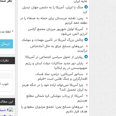
نظر شما 
علیه ایران
جنگ با ایران، آمریکا را به دشمن جهان تبدیل
کرد
یمن: نقشه عربستان برای حمله به صنعاء را در
نطفه خفه کردیم
آمریکا اوایل شهریور میزبان مجمع آژانس
*
لطفا عدد م
انرژی اتمی می‌شود
چالش بزرگ آمریکا در تأمین مهمات و موشک
نیروهای مسلح عراق به حال آماده‌باش
درآمدند
روایتی از تحول سیاسی اجتماعی در آمریکا!
نظرات
پایان دور جدید مذاکرات دولت لبنان و رژیم
صهیونیستی در رم ایتالیا
سناتور آمریکایی: ترامپ نماد فساد،
اقتدارگرایی و جنگ طلبی است +فیلم
خوب اس
چرا آمریکا نمی‌تواند اراده خود را در تنگه هرمز
به ایران تحمیل کند؟
آمریکا: از پرتاب موشکی کره شمالی مطلع
هستیم
این مطالب
نیروهای مسلح یمن: تجمع مزدوران سعودی را
هدف قرار دادیم