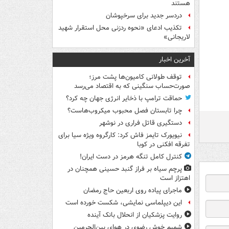
هستند
دردسر جدید برای سرخپوشان
تکذیب ادعای «نحوه ردزنی محل استقرار شهید
لاریجانی»
آخرین اخبار
توقف طولانی کامیون‌ها پشت مرز؛
صورت‌حساب سنگینی که به اقتصاد می‌رسد
حماقت ترامپ با ذخایر انرژی جهان چه کرد؟
چرا تابستان فصل محبوب میکروب‌هاست؟
دستگیری قاتل فراری در نوشهر
نیویورک تایمز فاش کرد: کارگروه ویژه سیا برای
تفرقه افکنی در کوبا
کنترل کامل تنگه هرمز در دست ایران!
پرچم سیاه بر فراز گنبد حسینی همچنان در
اهتزاز است
ماجرای پیاده روی اربعین حاج رمضان
این دیپلماسی نمایشی، شکست خورده است
روایت پزشکیان از انحلال بانک آینده
شمیم خوش رضوی در هوای بین‌الحرمین