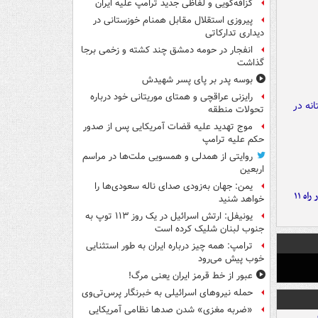
گزافه‌گویی و لفاظی جدید ترامپ علیه ایران
پیروزی استقلال مقابل همنام خوزستانی در
دیداری تدارکاتی
انفجار در حومه دمشق چند کشته و زخمی برجا
گذاشت
بوسه‌ پدر بر پای پسر شهیدش
رایزنی عراقچی و همتای موریتانی خود درباره
تحولات منطقه
موج تهدید علیه قضات آمریکایی پس از صدور
حکم علیه ترامپ
روایتی از همدلی و همسویی ملت‌ها در مراسم
اربعین
یمن: جهان به‌زودی صدای ناله سعودی‌ها را
موج بارش‌های تابستانه در راه ۱۱
خواهد شنید
یونیفل: ارتش اسرائیل در یک روز ۱۱۳ توپ به
جنوب لبنان شلیک کرده است
ترامپ: همه چیز درباره ایران به طور استثنایی
خوب پیش می‌رود
عبور از خط قرمز ایران یعنی مرگ!
حمله نیروهای اسرائیلی به خبرنگار پرس‌تی‌وی
«ضربه مغزی» شدن صدها نظامی آمریکایی