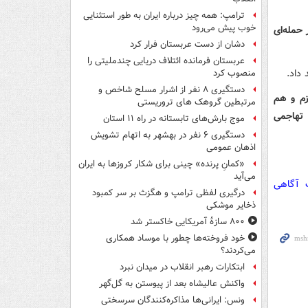
ترامپ: همه چیز درباره ایران به طور استثنایی
خوب پیش می‌رود
 حمله‌ای
دشان از دست عربستان فرار کرد
عربستان فرمانده ائتلاف دریایی چندملیتی را
 داد.
منصوب کرد
دستگیری ۸ نفر از اشرار مسلح شاخص و
زم و هم
مرتبطین گروهک های تروریستی
 تهاجمی
موج بارش‌های تابستانه در راه ۱۱ استان
دستگیری ۶ نفر در بهشهر به اتهام تشویش
اذهان عمومی
«کمانِ پرنده» چینی برای شکار کروزها به ایران
می‌آید
ت آگاهی
درگیری لفظی ترامپ و هگزث بر سر کمبود
ذخایر موشکی
۸۰۰ سازۀ آمریکایی خاکستر شد
خود فروخته‌ها چطور با موساد همکاری
می‌کردند؟
ابتکارات رهبر انقلاب در میدان نبرد
واکنش عالیشاه بعد از پیوستن به گل‌گهر
ونس: ایرانی‌ها مذاکره‌کنندگان سرسختی