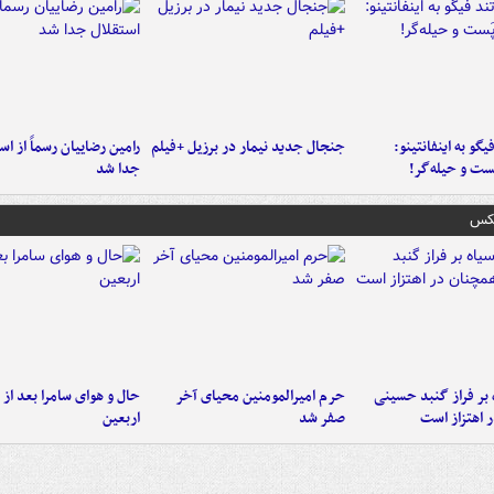
یگو به اینفانتینو:
جنجال جدید نیمار در برزیل +فیلم
رامین رضاییان رسماً از اس
ست‌ و حیله‌گر!
جدا شد
عکس
 بر فراز گنبد حسینی
حرم امیرالمومنین محیای آخر
حال و هوای سامرا بعد از ا
 اهتزاز است
صفر شد
اربعین