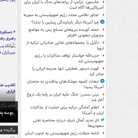
جانسون: ترامپ از پیامدهای جنگ با ایران برای
آمریکایی‌ها آگاه است
تجاوز نظامی مجدد رژیم صهیونیستی به سوریه
چرا آمریکا دیگر بازدارندگی پیشین را ندارد؟
حمله کوبنده نیروهای مسلح یمن به مواضع
مزدوران سعودی +فیلم
رهبری رهب
دلایل ردّ محموله‌های غذایی صادراتی ترکیه از
اروپا
حزب‌الله خواستار توقف مذاکرات با رژیم
صهیونیستی شد
کویت دستور تعطیلی تنها مدرسه ایرانی را
صادر کرد
تبعات کمبود موشک‌های پدافندی به متحدان
تکذیب شای
آمریکا رسید!
فراری
برنی سندرز: جنگ علیه ایران بر پایه یک دروغ
آغاز شد
فیلم برگزی
اعلام آمادگی ترکیه برای حمایت از مذاکرات
بوسه‌ پ
ایران و آمریکا
اثر جدید کمال شرف درباره محاصره نفتی
سعودی‌ها
برگزیده و
ادامه حملات رژیم صهیونیستی به جنوب لبنان