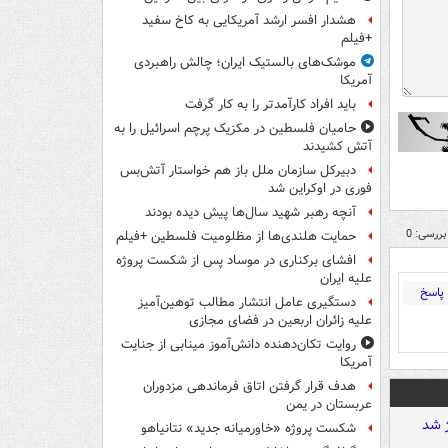
هشدار افسر ارشد آمریکایی به کاخ سفید
+فیلم
موشک‌های بالستیک ایران؛ چالش راهبردی
آمریکا
باید افراد کارآمدتر را به کار گرفت
حامیان فلسطین در مکزیک پرچم اسرائیل را به
آتش کشیدند
دبیرکل سازمان ملل باز هم خواستار آتش‌بس
فوری در اوکراین شد
آنچه رهبر شهید سال‌ها پیش دیده بودند
بررسی: 0
حمایت هلندی‌ها از مظلومیت فلسطین +فیلم
افشای برکناری در موساد پس از شکست پروژه
علیه ایران
پاسخ
دستگیری عامل انتشار مطالب توهین‌آمیز
علیه زائران اربعین در فضای مجازی
روایت تکان‌دهنده دانش‌آموز مینابی از جنایت
آمریکا
هدف قرار گرفتن اتاق‌ فرماندهی مزدوران
عربستان در یمن
شکست پروژه «خاورمیانه جدید» نتانیاهو