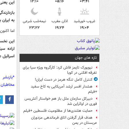
۱۲:۱۰
۰۵:۱۶
۰۳:۴۱
این یعنی 
بازدارندگ
به ایران 
غروب خورشید
اذان مغرب
نیمه‌شب شرعی
۲۳:۲۲
۱۹:۲۴
۱۹:۰۴
اما اکنون
این نخست
اراده سی
اسرائیل ع
تازه های جهان
نیویورک تایمز فاش کرد: کارگروه ویژه سیا برای
تفرقه افکنی در کوبا
*بازنشر 
کنترل کامل تنگه هرمز در دست ایران!
مخاطبان 
هشدار افسر ارشد آمریکایی به کاخ سفید
+فیلم
دبیرکل سازمان ملل باز هم خواستار آتش‌بس
فوری در اوکراین شد
حمایت هلندی‌ها از مظلومیت فلسطین +فیلم
هدف قرار گرفتن اتاق‌ فرماندهی مزدوران
عربستان در یمن