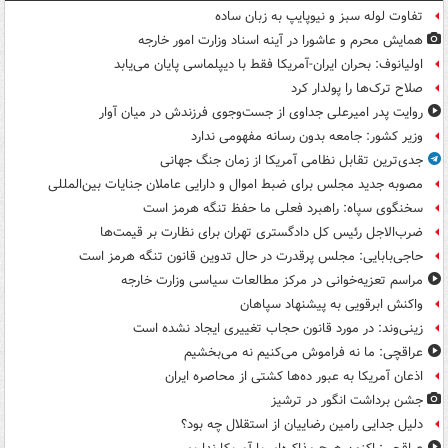
تفاوت لوله سبز و نیوپایپ به زبان ساده
همایش محرم و عاشورا در آینه اسناد وزارت امور خارجه
اولیانوف: بحران ایران-آمریکا فقط با دیپلماسی پایان می‌یابد
صلاح ترک‌ها را پولدار کرد
روایت پدر امیرعلی جداوی از جست‌وجوی فرزندش در میان آوار
وزیر کشور: جامعه بدون رسانه مفهومی ندارد
جدی‌ترین تقابل نظامی آمریکا از زمان جنگ جهانی
مصوبه جدید مجلس برای ضبط اموال و دارایی عاملان جنایات بین‌المللی
سخنگوی سپاه: راهبرد فعلی ما حفظ تنگه هرمز است
ضرب‌الاجل رئیس کل دادگستری تهران برای نظارت بر قیمت‌ها
حاجی‌بابایی: مجلس پرقدرت در حال تدوین قانون تنگه هرمز است
مراسم تعزیه‌خوانی در مرکز مطالعات سیاسی وزارت خارجه
واکنش ابرقویی به پیشنهاد سپاهان
زینی‌وند: در مورد قانون حجاب تغییری ایجاد نشده است
عراقچی: ما نه فراموش می‌کنیم نه می‌بخشیم
اذعان آمریکا به عبور ده‌ها کشتی از محاصره ایران
جشن برداشت انگور در ترشیز
دلیل جدایی رامین رضاییان از استقلال چه بود؟