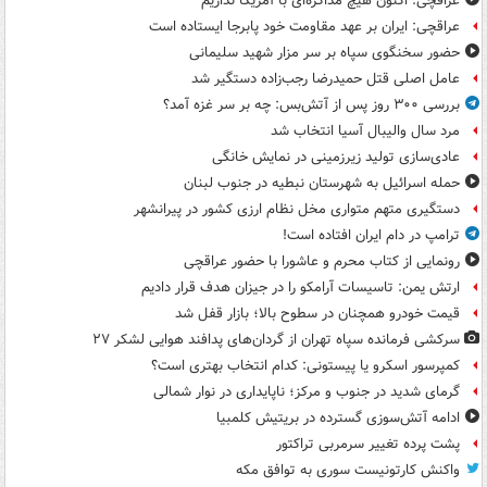
عراقچی: اکنون هیچ مذاکره‌ای با آمریکا نداریم
عراقچی: ایران بر عهد مقاومت خود پابرجا ایستاده است
حضور سخنگوی سپاه بر سر مزار شهید سلیمانی
عامل اصلی قتل حمیدرضا رجب‌زاده دستگیر شد
بررسی ۳۰۰ روز پس از آتش‌بس: چه بر سر غزه آمد؟
مرد سال والیبال آسیا انتخاب شد
عادی‌سازی تولید زیرزمینی در نمایش خانگی
حمله اسرائیل به شهرستان نبطیه در جنوب لبنان
دستگیری متهم متواری مخل نظام ارزی کشور در پیرانشهر
ترامپ در دام ایران افتاده است!
رونمایی از کتاب محرم و عاشورا با حضور عراقچی
ارتش یمن: تاسیسات آرامکو را در جیزان هدف قرار دادیم
قیمت خودرو همچنان در سطوح بالا؛ بازار قفل شد
سرکشی فرمانده سپاه تهران از گردان‌های پدافند هوایی لشکر ۲۷
کمپرسور اسکرو یا پیستونی: کدام انتخاب بهتری است؟
گرمای شدید در جنوب و مرکز؛ ناپایداری در نوار شمالی
ادامه آتش‌سوزی گسترده در بریتیش کلمبیا
پشت پرده تغییر سرمربی تراکتور
واکنش کارتونیست سوری به توافق مکه