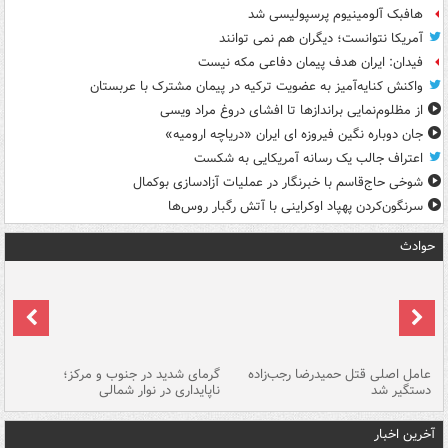
هافبک آلومینیوم پرسپولیسی شد
آمریکا نتوانست؛ دیگران هم نمی توانند
فیدان: ایران هدف پیمان دفاعی مکه نیست
واکنش کنایه‌آمیز به عضویت ترکیه در پیمان مشترک با عربستان
از مظلوم‌نمایی براندازها تا افشای دروغ مراد ویسی
جان دوباره نگین فیروزه ای ایران «دریاچه ارومیه»
اعتراف جالب یک رسانه آمریکایی به شکست
شوخی حاج‌قاسم با خبرنگار در عملیات آزادسازی بوکمال
سرنگون‌کردن پهپاد اوکراینی با آتش رگبار روس‌ها
حوادث
عامل اصلی قتل حمیدرضا رجب‌زاده
گرمای شدید در جنوب و مرکز؛
جا
دستگیر شد
ناپایداری در نوار شمالی
مر
آخرین اخبار