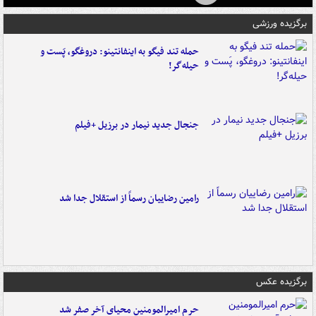
برگزیده ورزشی
حمله تند فیگو به اینفانتینو: دروغگو، پَست‌ و
حیله‌گر!
جنجال جدید نیمار در برزیل +فیلم
رامین رضاییان رسماً از استقلال جدا شد
برگزیده عکس
حرم امیرالمومنین محیای آخر صفر شد