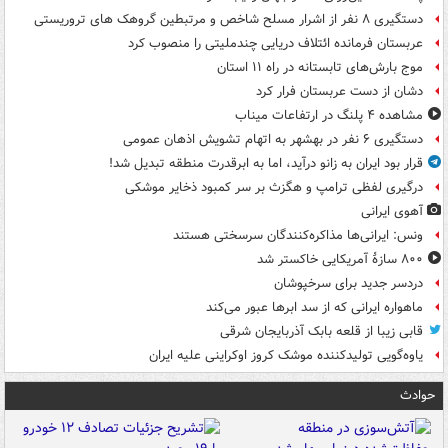
دستگیری ۸ نفر از اشرار مسلح شاخص و مرتبطین گروهک های تروریستی
عربستان فرمانده ائتلاف دریایی چندملیتی را منصوب کرد
موج بارش‌های تابستانه در راه ۱۱ استان
دشان از دست عربستان فرار کرد
مشاهده ۴ پلنگ در ارتفاعات میناب
دستگیری ۶ نفر در بهشهر به اتهام تشویش اذهان عمومی
قرار بود ایران به زانو درآید، اما به ابرقدرت منطقه تبدیل شد!
درگیری لفظی ترامپ و هگزث بر سر کمبود ذخایر موشکی
آهوی ایرانی
ونس: ایرانی‌ها مذاکره‌کنندگان سرسختی هستند
۸۰۰ سازۀ آمریکایی خاکستر شد
دردسر جدید برای سرخپوشان
ماهواره ایرانی که از سد ابرها عبور می‌کند
قابی زیبا از قلعه بابک آذربایجان شرقی
یاوه‌گویی تولیدکننده موشک کروز اوکراینی علیه ایران
حوادث