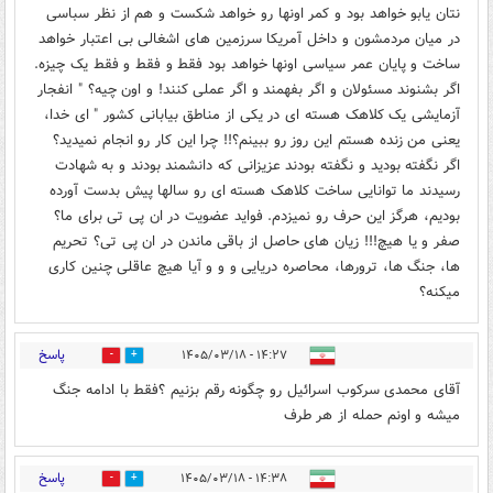
نتان یابو خواهد بود و کمر اونها رو خواهد شکست و هم از نظر سباسی
در میان مردمشون و داخل آمریکا سرزمین های اشغالی بی اعتبار خواهد
ساخت و پایان عمر سیاسی اونها خواهد بود فقط و فقط و فقط یک چیزه.
اگر بشنوند مسئولان و اگر بفهمند و اگر عملی کنند! و اون چیه؟ " انفجار
آزمایشی یک کلاهک هسته ای در یکی از مناطق بیابانی کشور " ای خدا،
یعنی من زنده هستم این روز رو ببینم؟!! چرا این کار رو انجام نمیدید؟
اگر نگفته بودید و نگفته بودند عزیزانی که دانشمند بودند و به شهادت
رسیدند ما توانایی ساخت کلاهک هسته ای رو سالها پیش بدست آورده
بودیم، هرگز این حرف رو نمیزدم. فواید عضویت در ان پی تی برای ما؟
صفر و یا هیچ!!! زیان های حاصل از باقی ماندن در ان پی تی؟ تحریم
ها، جنگ ها، ترورها، محاصره دریایی و و و آیا هیچ عاقلی چنین کاری
میکنه؟
پاسخ
۱۴:۲۷ - ۱۴۰۵/۰۳/۱۸
0
0
آقای محمدی سرکوب اسرائیل رو چگونه رقم بزنیم ؟فقط با ادامه جنگ
میشه و اونم حمله از هر طرف
پاسخ
۱۴:۳۸ - ۱۴۰۵/۰۳/۱۸
0
0