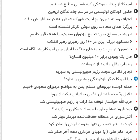
آمریکا: از پرتاب موشکی کره شمالی مطلع هستیم
حضور کودکان اوتیسمی در مراسم جاماندگان اربعین
اعتراف رسانه عبری: مهاجرت شهرک‌نشینان ۵۰ درصد افزایش یافت
برزگر: همای سعادت روی دوش تارتار نشسته است
نیروهای مسلح یمن: تجمع مزدوران سعودی را هدف قرار دادیم
۶ دستاورد بزرگ ایران در ۱۶۰ روز رهبری رهبر انقلاب
جانسون: ترامپ از پیامدهای جنگ با ایران برای آمریکایی‌ها آگاه است
جان یک یهودی برابر ۱۰ میلیون انسان؟
رونمایی رئال مادرید از دیومانده
تجاوز نظامی مجدد رژیم صهیونیستی به سوریه
چرا آمریکا دیگر بازدارندگی پیشین را ندارد؟
حمله کوبنده نیروهای مسلح یمن به مواضع مزدوران سعودی +فیلم
دلایل ردّ محموله‌های غذایی صادراتی ترکیه از اروپا
حزب‌الله خواستار توقف مذاکرات با رژیم صهیونیستی شد
خود فروخته‌ها چطور با موساد همکاری می‌کردند؟
آتش‌سوزی در منطقه حفاظت‌شده دیزمار مهار شد
کویت دستور تعطیلی تنها مدرسه ایرانی را صادر کرد
حرم امام علی (ع) مهیای عزاداری دهه آخر صفر شد
واکنش عالیشاه بعد از پیوستن به گل‌گهر