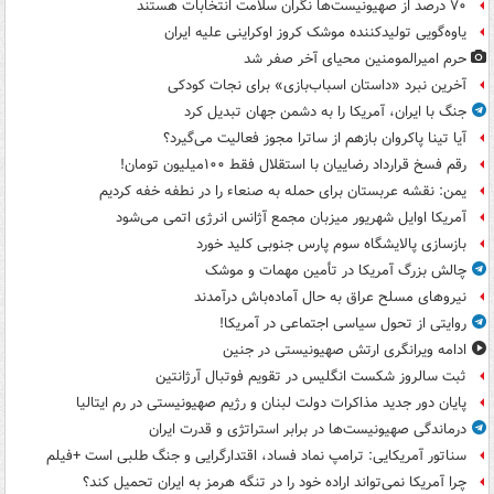
۷۰ درصد از صهیونیست‌ها نگران سلامت انتخابات هستند
یاوه‌گویی تولیدکننده موشک کروز اوکراینی علیه ایران
حرم امیرالمومنین محیای آخر صفر شد
آخرین نبرد «داستان اسباب‌بازی» برای نجات کودکی
جنگ با ایران، آمریکا را به دشمن جهان تبدیل کرد
آیا تینا پاکروان بازهم از ساترا مجوز فعالیت می‌گیرد؟
رقم فسخ قرارداد رضاییان با استقلال فقط ۱۰۰میلیون تومان!
یمن: نقشه عربستان برای حمله به صنعاء را در نطفه خفه کردیم
آمریکا اوایل شهریور میزبان مجمع آژانس انرژی اتمی می‌شود
بازسازی پالایشگاه سوم پارس جنوبی کلید خورد
چالش بزرگ آمریکا در تأمین مهمات و موشک
نیروهای مسلح عراق به حال آماده‌باش درآمدند
روایتی از تحول سیاسی اجتماعی در آمریکا!
ادامه ویرانگری ارتش صهیونیستی در جنین
ثبت سالروز شکست انگلیس در تقویم فوتبال آرژانتین
پایان دور جدید مذاکرات دولت لبنان و رژیم صهیونیستی در رم ایتالیا
درماندگی صهیونیست‌ها در برابر استراتژی و قدرت ایران
سناتور آمریکایی: ترامپ نماد فساد، اقتدارگرایی و جنگ طلبی است +فیلم
چرا آمریکا نمی‌تواند اراده خود را در تنگه هرمز به ایران تحمیل کند؟