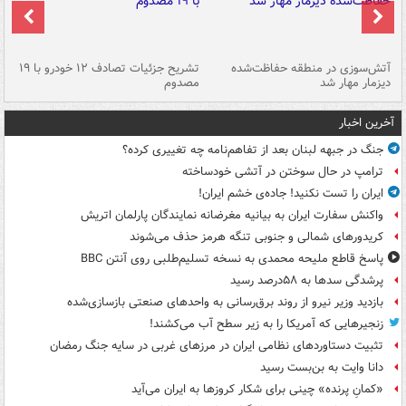
تصادف مرگبار در محور اهواز–شوش ۲
آتش‌سوزی در منطقه حفاظت‌شده
تشریح جزئیات تصادف ۱۲ خودرو با ۱۹
پا
دیزمار مهار شد
مصدوم
آخرین اخبار
جنگ در جبهه لبنان بعد از تفاهم‌نامه چه تغییری کرده؟
ترامپ در حال سوختن در آتشی خودساخته
ایران را تست نکنید! جاده‌ی خشم ایران!
واکنش سفارت ایران به بیانیه مغرضانه نمایندگان پارلمان اتریش
کریدورهای شمالی و جنوبی تنگه هرمز حذف می‌شوند
پاسخ قاطع ملیحه محمدی به نسخه تسلیم‌طلبی روی آنتن BBC
پرشدگی سدها به ۵۸درصد رسید
بازدید وزیر نیرو از روند برق‌رسانی به واحدهای صنعتی بازسازی‌شده
زنجیرهایی که آمریکا را به زیر سطح آب می‌کشند!
تثبیت دستاوردهای نظامی ایران در مرزهای غربی در سایه جنگ رمضان
دانا وایت به بن‌بست رسید
«کمانِ پرنده» چینی برای شکار کروزها به ایران می‌آید