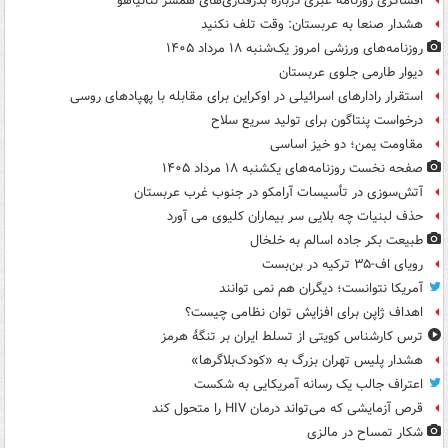
افشاگری روزنامه عبری درباره بدرفتاری‌های همسر نتانیاهو
هشدار صنعا به عربستان: وقت تلف نکنید
روزنامه‌های ورزشی امروز یک‌شنبه ۱۸ مرداد ۱۴۰۵
دیوار طارمی جلوی عربستان
استقرار رادارهای اسرائیلی در اوکراین برای مقابله با پهپادهای روسی
درخواست پنتاگون برای تولید سریع سلاح
مقاومت یمن؛ دو خیز اساسی
صفحه نخست روزنامه‌های یکشنبه ۱۸ مرداد ۱۴۰۵
آتش‌سوزی در تأسیسات آرامکو در جنوب غرب عربستان
حذف لبنیات چه بلایی سر بیماران کلیوی می آورد
طبیعت بکر جاده اسالم به خلخال
رویای اف-۳۵ ترکیه در بن‌بست
آمریکا نتوانست؛ دیگران هم نمی توانند
اهداف ژاپن برای افزایش توان نظامی چیست؟
ترس کارشناس کویتی از تسلط ایران بر تنگۀ هرمز
هشدار پلیس تهران بزرگ به «کودک‌بلاگرها»
اعتراف جالب یک رسانه آمریکایی به شکست
قرص آزمایشی که می‌تواند درمان HIV را متحول کند
شکار تمساح در مالزی