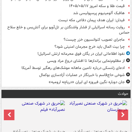
قیمت طلا و سکه امروز ۱۴۰۵/۰۵/۱۷
هافبک آلومینیوم پرسپولیسی شد
فیدان: ایران هدف پیمان دفاعی مکه نیست
روایت رسانه اسرائیلی از فشار واشنگتن بر تل‌آویو برای آتش‌بس و خلع سلاح
حماس
ماجرای تصویب کنوانسیون خزر چیست؟
چرا بیت المال باید خرج مجرمان امنیتی شود؟
نفوذ اطلاعاتی ایران در یگان فوق محرمانه ارتش اسرائیل!
از مظلوم‌نمایی براندازها تا افشای دروغ مراد ویسی
ادعای زلنسکی درباره تامین ماهانه موشک‌های رهگیر توسط آمریکا
شوخی حاج‌قاسم با خبرنگار در عملیات آزادسازی بوکمال
جان دوباره نگین فیروزه ای ایران «دریاچه ارومیه»
حوادث
حریق در شهرک صنعتی نصیرآباد در
حریق در شهرک صنعتی نصیرآباد+
هش