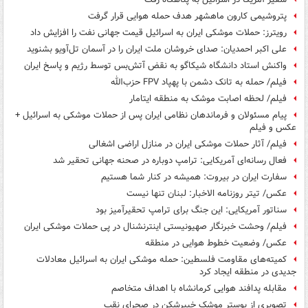
پتروشیمی کارون ماهشهر هدف حمله هوایی قرار گرفت
رویترز: حملات موشکی ایران به اسرائیل قیمت جهانی نفت را افزایش داد
علی اکبر احمدیان: صدای خروشان ملت ایران را در آسمان تل‌آویو بشنوید
واکنش استاد دانشگاه شیکاگو به نقض آتش‌بس توسط رژیم‌ و پاسخ ایران
فیلم/ حمله به تانک دشمن با پهپاد FPV حزب‌الله
فیلم/ لحظه اصابت موشک به منطقه ایتامار
پیام مسئولان و فرماندهان نظامی ایران پس از حملات موشکی به اسرائیل +
عکس و فیلم
فیلم/ آثار حملات موشکی ایران در منازل اراضی اشغالی
فعال رسانه‌ای آمریکایی: ترامپ دوباره در صحنه جهانی تحقیر شد
سفارت ایران در بیروت: همیشه در کنار شما هستیم
عکس/ تیتر روزنامه الاخبار: لبنان تنها نیست
سناتور آمریکایی: این جنگ برای ترامپ تحقیرآمیز بود
فیلم/ وحشت خبرنگار صهیونیستی اینترنشنال در پی حملات موشکی ایران
عکس/ وضعیت خطوط هوایی در منطقه
کمیته‌های مقاومت فلسطین: حمله موشکی ایران به اسرائیل معادلات
جدیدی در منطقه ایجاد کرد
مقابله پدافند هوایی کرمانشاه با اهداف متخاصم
تصویری از بوستر موشک خیبرشکن در صحرای نقب