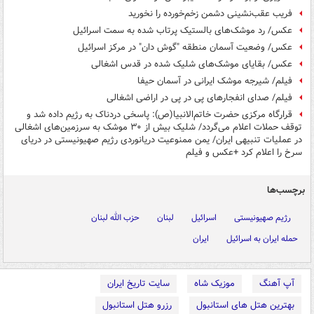
فریب عقب‌نشینی دشمن زخم‌خورده را نخورید
عکس/ رد موشک‌های بالستیک پرتاب شده به سمت اسرائیل
عکس/ وضعیت آسمان منطقه "گوش دان" در مرکز اسرائیل
عکس/ بقایای موشک‌های شلیک شده در قدس اشغالی
فیلم/ شیرجه موشک ایرانی در آسمان حیفا
فیلم/ صدای انفجارهای پی در پی در اراضی اشغالی
قرارگاه مرکزی حضرت خاتم‌الانبیا(ص): پاسخی دردناک به رژیم داده شد و
توقف حملات اعلام می‌گردد/ شلیک بیش از ۳۰ موشک به سرزمین‌های اشغالی
در عملیات تنبیهی ایران/ یمن ممنوعیت دریانوردی رژیم صهیونیستی در دریای
سرخ را اعلام کرد +عکس و فیلم
برچسب‌ها
رژیم صهیونیستی
اسرائیل
لبنان
حزب الله لبنان
حمله ایران به اسرائیل
ایران
آپ آهنگ
موزیک شاه
سایت تاریخ ایران
بهترین هتل های استانبول
رزرو هتل استانبول