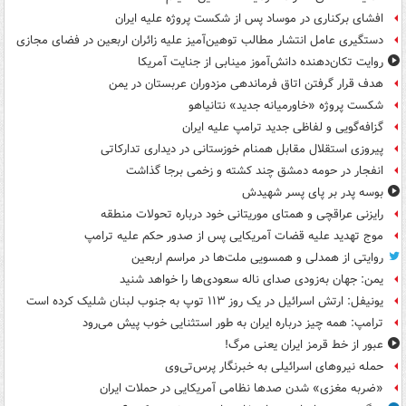
افشای برکناری در موساد پس از شکست پروژه علیه ایران
دستگیری عامل انتشار مطالب توهین‌آمیز علیه زائران اربعین در فضای مجازی
روایت تکان‌دهنده دانش‌آموز مینابی از جنایت آمریکا
هدف قرار گرفتن اتاق‌ فرماندهی مزدوران عربستان در یمن
شکست پروژه «خاورمیانه جدید» نتانیاهو
گزافه‌گویی و لفاظی جدید ترامپ علیه ایران
پیروزی استقلال مقابل همنام خوزستانی در دیداری تدارکاتی
انفجار در حومه دمشق چند کشته و زخمی برجا گذاشت
بوسه‌ پدر بر پای پسر شهیدش
رایزنی عراقچی و همتای موریتانی خود درباره تحولات منطقه
موج تهدید علیه قضات آمریکایی پس از صدور حکم علیه ترامپ
روایتی از همدلی و همسویی ملت‌ها در مراسم اربعین
یمن: جهان به‌زودی صدای ناله سعودی‌ها را خواهد شنید
یونیفل: ارتش اسرائیل در یک روز ۱۱۳ توپ به جنوب لبنان شلیک کرده است
ترامپ: همه چیز درباره ایران به طور استثنایی خوب پیش می‌رود
عبور از خط قرمز ایران یعنی مرگ!
حمله نیروهای اسرائیلی به خبرنگار پرس‌تی‌وی
«ضربه مغزی» شدن صدها نظامی آمریکایی در حملات ایران