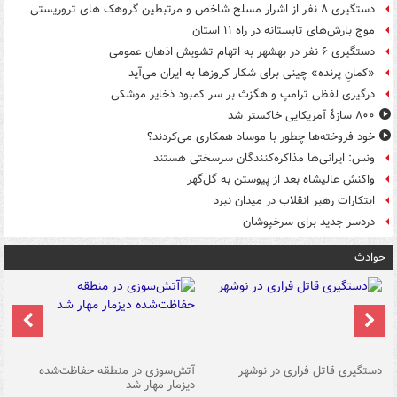
دستگیری ۸ نفر از اشرار مسلح شاخص و مرتبطین گروهک های تروریستی
موج بارش‌های تابستانه در راه ۱۱ استان
دستگیری ۶ نفر در بهشهر به اتهام تشویش اذهان عمومی
«کمانِ پرنده» چینی برای شکار کروزها به ایران می‌آید
درگیری لفظی ترامپ و هگزث بر سر کمبود ذخایر موشکی
۸۰۰ سازۀ آمریکایی خاکستر شد
خود فروخته‌ها چطور با موساد همکاری می‌کردند؟
ونس: ایرانی‌ها مذاکره‌کنندگان سرسختی هستند
واکنش عالیشاه بعد از پیوستن به گل‌گهر
ابتکارات رهبر انقلاب در میدان نبرد
دردسر جدید برای سرخپوشان
حوادث
دستگیری قاتل فراری در نوشهر
آتش‌سوزی در منطقه حفاظت‌شده
دیزمار مهار شد
مص