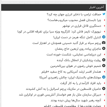
آخرین اخبار
حماقت ترامپ با ذخایر انرژی جهان چه کرد؟
چرا تابستان فصل محبوب میکروب‌هاست؟
دستگیری قاتل فراری در نوشهر
نیویورک تایمز فاش کرد: کارگروه ویژه سیا برای تفرقه افکنی در کوبا
کنترل کامل تنگه هرمز در دست ایران!
پرچم سیاه بر فراز گنبد حسینی همچنان در اهتزاز است
ماجرای پیاده روی اربعین حاج رمضان
این دیپلماسی نمایشی، شکست خورده است
روایت پزشکیان از انحلال بانک آینده
شمیم خوش رضوی در هوای بین‌الحرمین
هشدار افسر ارشد آمریکایی به کاخ سفید +فیلم
موشک‌های بالستیک ایران؛ چالش راهبردی آمریکا
باید افراد کارآمدتر را به کار گرفت
حامیان فلسطین در مکزیک پرچم اسرائیل را به آتش کشیدند
دبیرکل سازمان ملل باز هم خواستار آتش‌بس فوری در اوکراین شد
آنچه رهبر شهید سال‌ها پیش دیده بودند
حمایت هلندی‌ها از مظلومیت فلسطین +فیلم