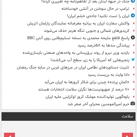
جنگ در جبهه لبنان بعد از تفاهم‌نامه چه تغییری کرده؟
ترامپ در حال سوختن در آتشی خودساخته
ایران را تست نکنید! جاده‌ی خشم ایران!
واکنش سفارت ایران به بیانیه مغرضانه نمایندگان پارلمان اتریش
کریدورهای شمالی و جنوبی تنگه هرمز حذف می‌شوند
پاسخ قاطع ملیحه محمدی به نسخه تسلیم‌طلبی روی آنتن BBC
پرشدگی سدها به ۵۸درصد رسید
بازدید وزیر نیرو از روند برق‌رسانی به واحدهای صنعتی بازسازی‌شده
زنجیرهایی که آمریکا را به زیر سطح آب می‌کشند!
تثبیت دستاوردهای نظامی ایران در مرزهای غربی در سایه جنگ رمضان
دانا وایت به بن‌بست رسید
«کمانِ پرنده» چینی برای شکار کروزها به ایران می‌آید
۷۰ درصد از صهیونیست‌ها نگران سلامت انتخابات هستند
یاوه‌گویی تولیدکننده موشک کروز اوکراینی علیه ایران
حرم امیرالمومنین محیای آخر صفر شد
سلامت