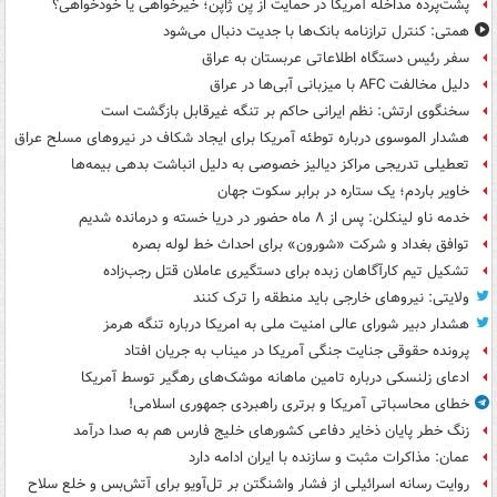
پشت‌پرده مداخله آمریکا در حمایت از یِن ژاپن؛ خیرخواهی یا خودخواهی؟
همتی: کنترل ترازنامه بانک‌ها با جدیت دنبال می‌شود
سفر رئیس دستگاه اطلاعاتی عربستان به عراق
دلیل مخالفت AFC با میزبانی آبی‌ها در عراق
سخنگوی ارتش: نظم ایرانی حاکم بر تنگه غیرقابل بازگشت است
هشدار الموسوی درباره توطئه آمریکا برای ایجاد شکاف در نیروهای مسلح عراق
تعطیلی تدریجی مراکز دیالیز خصوصی به دلیل انباشت بدهی بیمه‌ها
خاویر باردم؛ یک ستاره در برابر سکوت جهان
خدمه ناو لینکلن: پس از ۸ ماه حضور در دریا خسته و درمانده‌ شدیم
توافق بغداد و شرکت «شورون» برای احداث خط لوله بصره
تشکیل تیم کارآگاهان زبده برای دستگیری عاملان قتل رجب‌زاده
ولایتی: نیروهای خارجی باید منطقه را ترک کنند
هشدار دبیر شورای عالی امنیت ملی به امریکا درباره تنگه هرمز
پرونده حقوقی جنایت جنگی آمریکا در میناب به جریان افتاد
ادعای زلنسکی درباره تامین ماهانه موشک‌های رهگیر توسط آمریکا
خطای محاسباتی آمریکا و برتری راهبردی جمهوری اسلامی!
زنگ خطر پایان ذخایر دفاعی کشورهای خلیج فارس هم به صدا درآمد
عمان: مذاکرات مثبت و سازنده با ایران ادامه دارد
روایت رسانه اسرائیلی از فشار واشنگتن بر تل‌آویو برای آتش‌بس و خلع سلاح