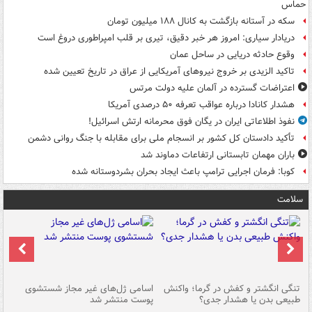
حماس
سکه در آستانه بازگشت به کانال ۱۸۸ میلیون تومان
دریادار سیاری: امروز هر خبر دقیق، تیری بر قلب امپراطوری دروغ است
وقوع حادثه دریایی در ساحل عمان
تاکید الزیدی بر خروج نیروهای آمریکایی از عراق در تاریخ تعیین شده
اعتراضات گسترده در آلمان علیه دولت مرتس
هشدار کانادا درباره عواقب تعرفه ۵۰ درصدی آمریکا
نفوذ اطلاعاتی ایران در یگان فوق محرمانه ارتش اسرائیل!
تأکید دادستان کل کشور بر انسجام ملی برای مقابله با جنگ روانی دشمن
باران مهمان تابستانی ارتفاعات دماوند شد
کوبا: فرمان اجرایی ترامپ باعث ایجاد بحران بشردوستانه شده
سلامت
تنگی انگشتر و کفش در گرما؛ واکنش
اسامی ژل‌های غیر مجاز شستشوی
مر
طبیعی بدن یا هشدار جدی؟
پوست منتشر شد