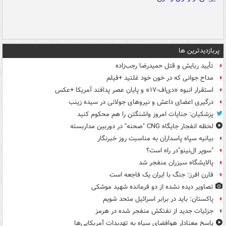
پربازدیدترین ها
تأیید ربایش و قتل حمیدرضا رجب‌زاده
مداح جوانی که در خون خود غلتید +فیلم
استقرار انبوه «دی‌اف‑۱۷» و پایان عصر پدافند آمریکا +عکس
درگیری اعضای داعش و نیروهای جولانی در سیده زینب
پزشکیان: جنایات امروز واشنگتن را هم محکوم کنید
لحظه انفجار جایگاه CNG "صحنه" در دوربین مداربسته
بیانیه سپاه پاسداران به مناسبت روز خبرنگار
"سوپر ال‌نینو"در راه است؟
پالایشگاه سیزران منفجر شد
فارن افرز: جنگ با ایران یک فاجعه است
تصاویر دیده‌ نشده از دو فرمانده شهید موشکی
پاکستان: باید در برابر اسرائیل متحد شویم
جزئیات جدید از نفتکش منفجر شده در هرمز
پاسخ معنادار هوافضای سپاه به تهدیدات آمریکایی‌ها