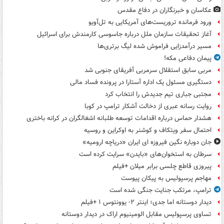
عکاسان و خبرنگاران در دفاع مقدس
ورود فرمانده تروریست‌های آمریکایی به تل‌آویو
آغاز تحقیقات سازمان ملل درباره جاسوسی کارمندش برای اسرائیل
مسیر درآمدزایی فراموش شده لیگ برتری‌ها
پیمان دفاعی مکه!
مربی سابق استقلال سرمربی آفریقای جنوبی شد
دستگیری مسئول یک اداره آستارا در پرونده فساد مالی
مجتبی جباری تیم جدیدش را انتخاب کرد
روایت رسانه عبری از دخالت آشکار ترامپ در کوبا
هشدار حماس درباره اقدامات توسعه طلبانه اشغالگران در کرانه باختری
احتمال سفر ویتکاف و کوشنر به اوکراین و روسیه
جان دوباره نگین فیروزه ای ایران «دریاچه ارومیه»
سرطان به استخوان‌های «بایدن» سرایت کرده است
پیروزی قاطع چلسی برابر میلان +فیلم
مهاجم پرسپولیس به پیکان پیوست
ترامپ، مرتکب جنایت جنگی شده است
دیدار دوستانه اما جدی؛ اینتر ۲- یوونتوس ۱ +فیلم
تساوی پرسپولیس مقابل الومینیوم اراک در دیدار دوستانه