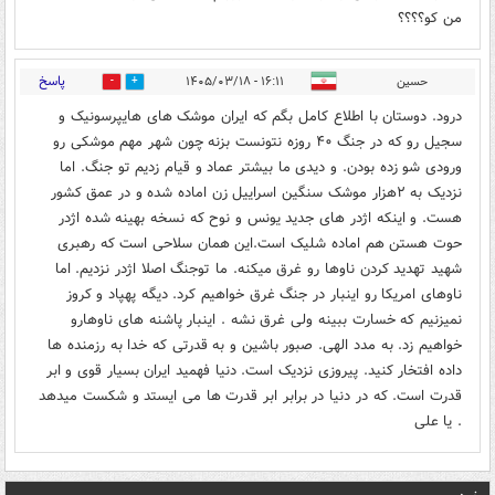
من کو؟؟؟؟
پاسخ
حسین
۱۶:۱۱ - ۱۴۰۵/۰۳/۱۸
0
0
درود. دوستان با اطلاع کامل بگم که ایران موشک های هایپرسونیک و
سجیل رو که در جنگ ۴۰ روزه نتونست بزنه چون شهر مهم موشکی رو
ورودی شو زده بودن. و دیدی ما بیشتر عماد و قیام زدیم تو جنگ. اما
نزدیک به ۲هزار موشک سنگین اسراییل زن اماده شده و در عمق کشور
هست. و اینکه اژدر های جدید یونس و نوح که نسخه بهینه شده اژدر
حوت هستن هم اماده شلیک است.این همان سلاحی است که رهبری
شهید تهدید کردن ناوها رو غرق میکنه. ما توجنگ اصلا اژدر نزدیم. اما
ناوهای امریکا رو اینبار در جنگ غرق خواهیم کرد. دیگه پهپاد و کروز
نمیزنیم که خسارت ببینه ولی غرق نشه‌ . اینبار پاشنه های ناوهارو
خواهیم زد. به مدد الهی. صبور باشین و به قدرتی که خدا به رزمنده ها
داده افتخار کنید. پیروزی نزدیک است. دنیا فهمید ایران بسیار قوی و ابر
قدرت است. که در دنیا در برابر ابر قدرت ها می ایستد و شکست میدهد
. یا علی