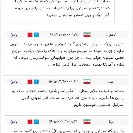
به این فکر کردی چرا این همه موشکی که شلیک شده یکی از
دانه درشتهای اسرائیل ویا یک کارخانه حساس را از بین نبرده
فکر میکنم چون همش تو بیابان میخوره
پاسخ
کاظم ...
۰۳:۳۸ - ۱۴۰۵/۰۳/۱۸
2
0
هایپر سونیکه .. و از موشکهای گنبد دروغین آهنین خبری نیست ... چون
نداره و جواب نمیده ... میزنیم میکوبیم و با خاک یکسان میکنیم ...رژیم
جعلی نمیتونه جواب بده ... چرا چون هواپیمای سوخت رسان میخاد که
نداره و آمریکا نمیده ...سخت افزار کافی نداره ...
پاسخ
علی
۰۶:۴۳ - ۱۴۰۵/۰۳/۱۸
1
0
خسته نباشید به دلاور مردان . انتقام امام شهید . همه شهدای جنگ رو
از این ها بگیرید . ما دلمون غم داره . ما منتظر خبر نابودی کامل
اسرائیل هستیم . دوستون داریم
پاسخ
زارا
۰۸:۲۱ - ۱۴۰۵/۰۳/۱۸
1
1
ما از اینکه اسرائیل ومیزنید واقعا مسروریم:)))) داداش اون کاسه تخمۀ