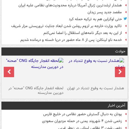
هشدار ارشدترین ژنرال آمریکا درباره محدودیت‌های نظامی علیه ایران
مقصد جدید پسر زیدان
حتی اوکراین هم به ترکیه حمله کرد
تاکید وزارت خارجه بر لزوم روشن شدن ابعاد جنایت تروریستی مزار شریف
از این به بعد دیگر نامه‌های استقلال را امضا نمی‌کنم
خدمه ناو لینکلن: پس از ۸ ماه حضور در دریا خسته و درمانده‌ شدیم
حوادث
ای
هشدار نسبت به وفوع تندباد در تهران
لحظه انفجار جایگاه CNG "صحنه" در
دس
دوربین مداربسته
ات
آخرین اخبار
یونان به دنبال گسترش حضور نظامی در خلیج فارس
زخمی شدن ۴ شهروند یمنی در حمله مزدوران سعودی
زخمی شدن ۳ نظامی لبنانی در زوطر غربی