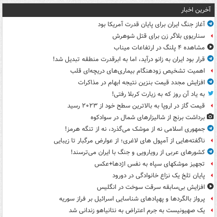
آخرین اخبار
آغاز جنگ ایران برای پایان قدرت آمریکا بود
سناریوی بلاگر زن برای قتل شوهرش
مشاهده ۴ پلنگ در ارتفاعات میناب
قرار بود ایران به زانو درآید، اما به ابرقدرت منطقه تبدیل شد!
اهمیت تشخیص زودهنگام بیماری‌های دریچه‌ای قلب
افزایش مجدد قیمت بنزین نتیجه ابهام در مذاکرات
به یاد آن روز که به زیارت کربلا رفتی!
قیمت گاز در اروپا به بالاترین سطح خود از ۲۰۲۳ رسید
برداشت برنج از شالیزارهای شمال در سوادکوه
جمهوری اسلامی نه از موشک می‌گذرد، نه از تنگه هرمز!
ناگفته‌هایی از آمپول های لاغری؛ از عوارض مرگبار تا زیبایی
کشورهای عربی از رویارویی و جنگ با ایران می‌ترسند!
تجهیز موشکهای سپاه به نفس اژدها+عکس
پایان تلخ یک نزاع خانوادگی در دورود
افزایش بی‌سابقه سرقت سوخت در انگلیس
پرواز بالگردها و پهپادهای شناسایی اسرائیل بر فراز سوریه
یک صهیونیست به جرم اعتراض به نتانیاهو زندانی شد