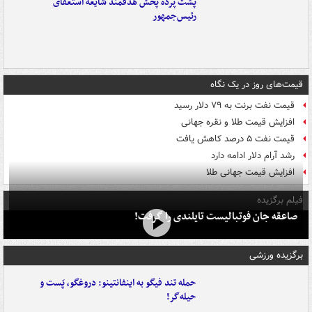
پشت پرده پخش هدفمند شایعه استعفای
رئیس‌جمهور
قیمت‌های روز در یک نگاه
قیمت نفت برنت به ۷۹ دلار رسید
افزایش قیمت طلا و نقره جهانی
قیمت نفت ۵ درصد کاهش یافت
رشد آرام دلار ادامه دارد
افزایش قیمت جهانی طلا
فیلم برگزیده
صاعقه جان فوتبالیست تایلندی را گرفت!
برگزیده ورزشی
حمله تند فیگو به اینفانتینو: دروغگو، پَست‌ و
حیله‌گر!