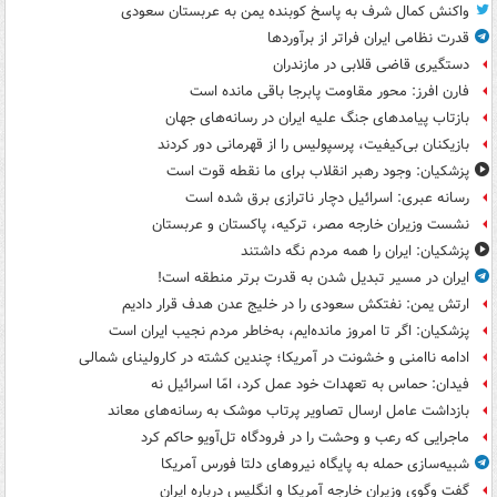
واکنش کمال شرف به پاسخ کوبنده یمن به عربستان سعودی
قدرت نظامی ایران فراتر از برآوردها
دستگیری قاضی قلابی در مازندران
فارن افرز: محور مقاومت پابرجا باقی مانده است
بازتاب پیامدهای جنگ علیه ایران در رسانه‌های جهان
بازیکنان بی‌کیفیت، پرسپولیس را از قهرمانی دور کردند
پزشکیان: وجود رهبر انقلاب برای ما نقطه قوت است
رسانه عبری: اسرائیل دچار ناترازی برق شده است
نشست وزیران خارجه مصر، ترکیه، پاکستان و عربستان
پزشکیان: ایران را همه مردم نگه داشتند
ایران در مسیر تبدیل شدن به قدرت برتر منطقه است!
ارتش یمن: نفتکش سعودی را در خلیج عدن هدف قرار دادیم
پزشکیان: اگر تا امروز مانده‌ایم، به‌خاطر مردم نجیب ایران است
ادامه ناامنی و خشونت در آمریکا؛ چندین کشته در کارولینای شمالی
فیدان: حماس به تعهدات خود عمل کرد، امّا اسرائیل نه
بازداشت عامل ارسال تصاویر پرتاب موشک به رسانه‌های معاند
ماجرایی که رعب و وحشت را در فرودگاه تل‌آویو حاکم کرد
شبیه‌سازی حمله به پایگاه نیروهای دلتا فورس آمریکا
گفت وگوی وزیران خارجه آمریکا و انگلیس درباره ایران