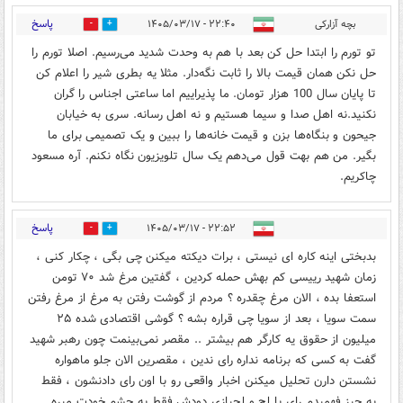
پاسخ
بچه آزارکی
۲۲:۴۰ - ۱۴۰۵/۰۳/۱۷
0
5
تو تورم را ابتدا حل کن بعد با هم به وحدت شدید می‌رسیم. اصلا تورم را
حل نکن همان قیمت بالا را ثابت نگه‌دار. مثلا یه بطری شیر را اعلام کن
تا پایان سال 100 هزار تومان. ما پذیراییم اما ساعتی اجناس را گران
نکنید.نه اهل صدا و سیما هستیم و نه اهل رسانه. سری به خیابان
جیحون و بنگاه‌ها بزن و قیمت خانه‌ها را ببین و یک تصمیمی برای ما
بگیر. من هم بهت قول می‌دهم یک سال تلویزیون نگاه نکنم. آره مسعود
چاکریم.
پاسخ
۲۲:۵۲ - ۱۴۰۵/۰۳/۱۷
0
6
بدبختی اینه کاره ای نیستی ، برات دیکته میکنن چی بگی ، چکار کنی ،
زمان شهید رییسی کم بهش حمله کردین ، گفتین مرغ شد ۷۰ تومن
استعفا بده ، الان مرغ چقدره ؟ مردم از گوشت رفتن به مرغ از مرغ رفتن
سمت سویا ، بعد از سویا چی قراره بشه ؟ گوشی اقتصادی شده ۲۵
میلیون از حقوق یه کارگر هم بیشتر .. مقصر نمی‌بینمت چون رهبر شهید
گفت به کسی که برنامه نداره رای ندین ، مقصرین الان جلو ماهواره
نشستن دارن تحلیل میکنن اخبار واقعی رو با اون رای دادنشون ، فقط
یه چیز فهمیدم رای با لج و لجبازی دودش فقط به چشم خودت میره