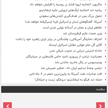
ماکرون: اتحادیه اروپا فشار بر روسیه را افزایش خواهد داد
بیانیه تند اتحادیه لیگ‌های اروپایی علیه اینفانتینو
تحول بزرگ یمن در هدف‌گیری کشتی‌های سعودی
آمریکا: گفتگوهای لبنان و اسرائیل فردا ازسرگرفته خواهد شد!
تفاهم ایران و عمان در آستانه نهایی شدن است
وزیر صمت عازم قرقیزستان شد
اعتراف تحلیلگر آمریکایی؛ واشنگتن در برابر ایران راهبرد خود را باخت
آقای گل جام جهانی مقابل اسرائیل ایستاد
حادثه امنیتی دریایی در جنوب شرقی عدن
عصبانیت ترامپ از پیروزی نامزد حامی فلسطین در میشیگان
وینیسیوس در رئال مادرید ماندنی شد
ترامپ وعدۀ تسلیم ایران داد، تحقیر نصیبش شد
افت صادرات نفت آمریکا به پایین‌ترین حجم در ۸ ماه اخیر
حمله تند فیگو به اینفانتینو: دروغگو، پَست‌ و حیله‌گر!
سلامت