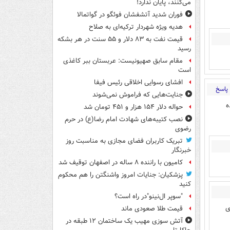
می‌کنند، پایان ندارد!
فوران شدید آتشفشان فوئگو در گواتمالا
هدیه ویژه شهردار ترکیه‌ای به صلاح
قیمت نفت به ۸۳ دلار و ۵۵ سنت در هر بشکه
رسید
مقام سابق صهیونیست: عربستان ببر کاغذی
است
افشای رسوایی اخلاقی رئیس فیفا
پاسخ
جنایت‌هایی که فراموش نمی‌شوند
ده
حواله دلار ۱۵۴ هزار و ۴۵۱ تومان شد
نصب کتیبه‌های شهادت امام رضا(ع) در حرم
رضوی
تبریک کاربران فضای مجازی به مناسبت روز
خبرنگار
کامیون با راننده ۸ ساله در اصفهان توقیف شد
پزشکیان: جنایات امروز واشنگتن را هم محکوم
کنید
"سوپر ال‌نینو"در راه است؟
ی
قیمت طلا صعودی ماند
آتش سوزی مهیب یک ساختمان ۱۲ طبقه در