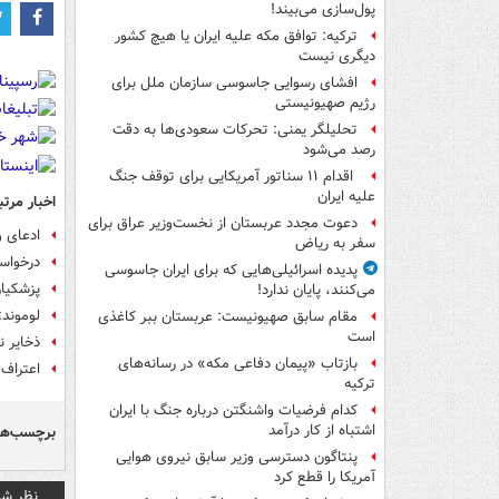
پول‌سازی می‌بیند!
ترکیه: توافق مکه علیه ایران یا هیچ کشور
دیگری نیست
افشای رسوایی جاسوسی سازمان ملل برای
رژیم صهیونیستی
تحلیلگر یمنی: تحرکات سعودی‌ها به دقت
رصد می‌شود
اقدام ۱۱ سناتور آمریکایی برای توقف جنگ
علیه ایران
اخبار مرتب
دعوت مجدد عربستان از نخست‌وزیر عراق برای
ادعای و
سفر به ریاض
درخواست
پدیده اسرائیلی‌هایی که برای ایران جاسوسی
پزشکیان
می‌کنند، پایان ندارد!
لوموند:
مقام سابق صهیونیست: عربستان ببر کاغذی
است
ذخایر 
بازتاب «پیمان دفاعی مکه» در رسانه‌های
اعتراف 
ترکیه
کدام فرضیات واشنگتن درباره جنگ با ایران
اشتباه از کار درآمد
برچسب‌ها
پنتاگون دسترسی وزیر سابق نیروی هوایی
آمریکا را قطع کرد
نظر شم