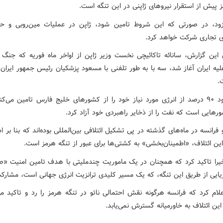
 پیش از استقرار نیروهای ژاپنی در این تنگه است.
زود، در صورتی که این شروط تامین شود، ژاپن در عملیات مین‌روبی و ح
 تجاری شرکت خواهد کرد.
این گزارش، سانائه تاکائیچی نخست وزیر ژاپن از اواخر ماه فوریه که جنگ آ
لیه ایران آغاز شد، سه با به طور تلفنی با مسعود پزشکیان رئیس جمهور ایران
.
ژاپن حدود ۹۰ درصد از انرژی مورد نیاز خود را از کشورهای خلیج فارس تامین می‌ک
رهایی است که نفت را از ذخایر راهبردی خود آزاد کرد.
فرانسه در ماه‌های گذشته در پی تشکیل ائتلافی بین‌المللی بوده‌اند که بنا بر اد
ین ائتلاف، «اطمینان‌بخشی» به کشتی‌ها برای عبور از تنگه هرمز است.
خیرا تاکید کرد که همچنان در یک ماموریت چندملیتی با هدف تامین امنیت «صل
ریایی از طریق این تنگه، که یک مسیر کلیدی ترانزیت انرژی جهانی است، مشارکت
لام کرد که فرانسه هرگونه نقش احتمالی ناتو در تنگه هرمز را رد و تاکید می
ین ائتلاف به خاورمیانه گسترش نمی‌یابد.