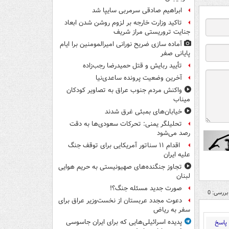
ابراهیم صادقی سرمربی سایپا شد
تاکید وزارت خارجه بر لزوم روشن شدن ابعاد
جنایت تروریستی مراز شریف
آماده سازی ضریح نورانی امیرالمومنین برا ایام
پایانی صفر
تأیید ربایش و قتل حمیدرضا رجب‌زاده
آخرین وضعیت پرونده ساعدی‌نیا
واکنش مردم جنوب عراق به تصاویر کودکان
میناب
خیابان‌های بمبئی غرق شدند
تحلیلگر یمنی: تحرکات سعودی‌ها به دقت
رصد می‌شود
اقدام ۱۱ سناتور آمریکایی برای توقف جنگ
علیه ایران
تجاوز جنگنده‌های صهیونیستی به حریم هوایی
لبنان
صورت جدید مسئله جنگ؟!
بررسی: 0
دعوت مجدد عربستان از نخست‌وزیر عراق برای
سفر به ریاض
پدیده اسرائیلی‌هایی که برای ایران جاسوسی
پاسخ