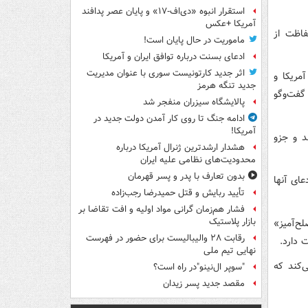
استقرار انبوه «دی‌اف‑۱۷» و پایان عصر پدافند
آمریکا +عکس
فاظت از
ماموریت در حال پایان است!
ادعای بسنت درباره توافق ایران و آمریکا
اثر جدید کارتونیست سوری با عنوان مدیریت
مریکا و
جدید تنگه هرمز
 گفت‌وگو
پالایشگاه سیزران منفجر شد
ادامه جنگ تا روی کار آمدن دولت جدید در
آمریکا!
ند و جزو
هشدار ارشدترین ژنرال آمریکا درباره
محدودیت‌های نظامی علیه ایران
بدون تعارف با پدر و پسر قهرمان
عای آنها
تأیید ربایش و قتل حمیدرضا رجب‌زاده
فشار هم‌زمان گرانی مواد اولیه و افت تقاضا بر
بازار پلاستیک
ح‌آمیز»
رقابت ۲۸ والیبالیست برای حضور در فهرست
 دارد.
نهایی تیم ملی
‌کند که
"سوپر ال‌نینو"در راه است؟
مقصد جدید پسر زیدان