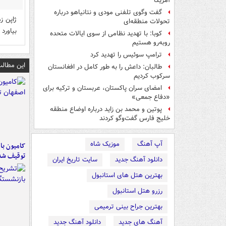
آمریکا
گفت وگوی تلفنی مودی و نتانیاهو درباره
ژاپن ز
تحولات منطقه‌ای
بیاورد 
کوبا: با تهدید نظامی از سوی ایالات متحده
روبه‌رو هستیم
ترامپ سوئیس را تهدید کرد
این مطالب
طالبان: داعش را به طور کامل در افغانستان
سرکوب کردیم
امضای سران پاکستان، عربستان و ترکیه برای
«دفاع جمعی»
پوتین و محمد بن زاید درباره اوضاع منطقه
خلیج فارس گفت‌وگو کردند
آپ آهنگ
موزیک شاه
توقیف شد
دانلود آهنگ جدید
سایت تاریخ ایران
بهترین هتل های استانبول
رزرو هتل استانبول
بهترین جراح بینی ترمیمی
آهنگ های جدید
دانلود آهنگ جدید