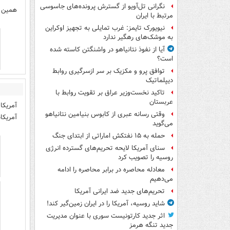
نگرانی تل‌آویو از گسترش پرونده‌های جاسوسی
همین 
مرتبط با ایران
نیویورک تایمز: غرب تمایلی به تجهیز اوکراین
به موشک‌های رهگیر ندارد
آیا از نفوذ نتانیاهو در واشنگتن کاسته شده
است؟
توافق پرو و مکزیک بر سر ازسرگیری روابط
دیپلماتیک
تاکید نخست‌وزیر عراق بر تقویت روابط با
عربستان
وقتی رسانه عبری از کابوس بنیامین نتانیاهو
آمریکا
می‌گوید
حمله به ۱۵ نفتکش‌ اماراتی از ابتدای جنگ
سنای آمریکا لایحه تحریم‌های گسترده انرژی
روسیه را تصویب کرد
معادله محاصره در برابر محاصره را ادامه
می‌دهیم
تحریم‌های جدید ضد ایرانی آمریکا
شاید روسیه، آمریکا را در ایران زمین‌گیر کند!
اثر جدید کارتونیست سوری با عنوان مدیریت
جدید تنگه هرمز