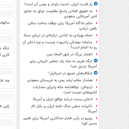
راز قدرت ایران، امنیت پایدار و بومی آن است!
به تعویق افتادن پاسخ مقاومت عراق به تجاوز
اخیر آمریکایی سعودی
سالهاس
حکم دادگاه آمریکا برای توقف ساخت سالن
رقص ترامپ
حمله پهپادی به کشتی ترکیه‌ای در دریای سیاه
سامانه موشکی پاتریوت چیست و چرا ذخایر آن
رو به اتمام است؟
تنگه ه
انفجار بزرگ در شهر المخا یمن
کاری ا
تنگه هرمز به نماد یک تحقیر تاریخی برای
آمریکا تبدیل شد!
شکاف‌های عمیق در اسرائیل!
چه غل
هشدار مقام ارشد یمن به عربستان سعودی
اردوغان: توافقنامه مکه پذیرای مشارکت
کشورهای دوست است
ادعای بسنت درباره توافق ایران و آمریکا
ژاپن ه
تاثیرات منفی جنگ علیه ایران بر بازار کار
آمریکا
روبیو در رأس فشار حداکثری آمریکا برای تغییر
مسیر کوبا