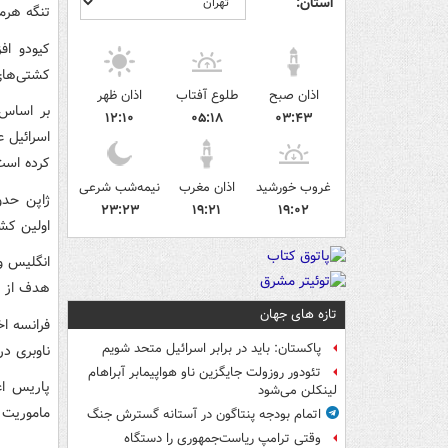
استان:
تنگه هرمز
کیودو اف
کشتی‌های
اذان صبح
طلوع آفتاب
اذان ظهر
بر اساس 
۱۲:۱۰
۰۵:۱۸
۰۳:۴۳
اسرائیل ع
کرده است
غروب خورشید
اذان مغرب
نیمه‌شب شرعی
۲۳:۲۳
۱۹:۲۱
۱۹:۰۲
اولین کشو
انگلیس و 
هدف از ا
تازه های جهان
فرانسه ا
پاکستان: باید در برابر اسرائیل متحد شویم
ناوبری د
تئودور روزولت جایگزین ناو هواپیمابر آبراهام
پاریس اع
لینکلن می‌شود
ماموریت ا
اتمام بودجه پنتاگون در آستانه گسترش جنگ
وقتی ترامپ ریاست‌جمهوری را دستگاه