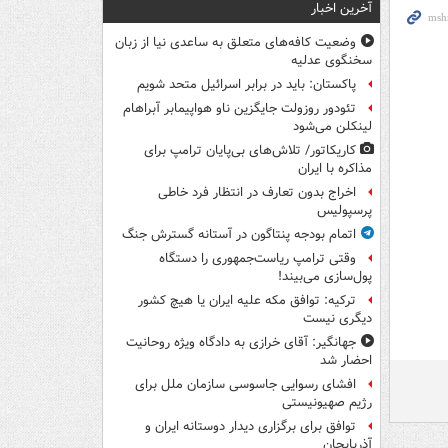
آخرین اخبار
وضعیت کافه‌های متعلق به ساعدی نیا از زبان
سخنگوی عدلیه
پاکستان: باید در برابر اسرائیل متحد شویم
تئودور روزولت جایگزین ناو هواپیمابر آبراهام
لینکلن می‌شود
کاریکاتور/ تلاش‌های بی‌پایان ترامپ برای
مذاکره با ایران
اخراج بدون تعارف در انتظار فرد خاطی
پرسپولیس
اتمام بودجه پنتاگون در آستانه گسترش جنگ
وقتی ترامپ ریاست‌جمهوری را دستگاه
پول‌سازی می‌بیند!
ترکیه: توافق مکه علیه ایران یا هیچ کشور
دیگری نیست
جهانگیر: آقای خرازی به دادگاه ویژه روحانیت
احضار شد
افشای رسوایی جاسوسی سازمان ملل برای
رژیم صهیونیستی
توافق برای برگزاری دیدار دوستانه ایران و
آذربایجان