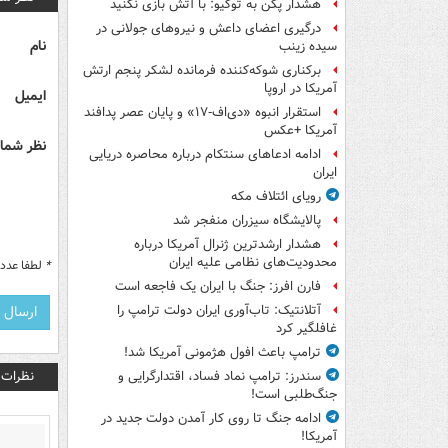
هشدار پکن به توکیو: با آتش بازی نکنید
درگیری اعضای داعش و نیروهای جولانی در
نام
سیده زینب
برکناری شوکه‌کننده فرمانده لشکر پنجم ارتش
آمریکا در اروپا
ایمیل
استقرار انبوه «دی‌اف‑۱۷» و پایان عصر پدافند
آمریکا +عکس
نظر شما 
ادامه ادعاهای سنتکام درباره محاصره دریایی
ایران
رویای ائتلاف مکه
پالایشگاه سیزران منفجر شد
هشدار ارشدترین ژنرال آمریکا درباره
محدودیت‌های نظامی علیه ایران
*
لطفا عدد م
فارن افرز: جنگ با ایران یک فاجعه است
آتلانتیک: تاب‌آوری ایران دولت ترامپ را
غافلگیر کرد
ترامپ باعث افول هژمونی آمریکا شد!
نظرات
سندرز: ترامپ نماد فساد، اقتدارگرایی و
جنگ‌طلبی است!
ادامه جنگ تا روی کار آمدن دولت جدید در
آمریکا!