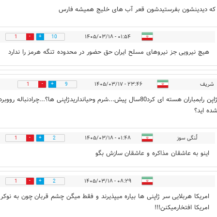
که دیدینشون بفرستیدشون قعر آب های خلیج همیشه فارس
۰۱:۵۴ - ۱۴۰۵/۰۳/۱۸
1
10
هیچ نیرویی جز نیروهای مسلح ایران حق حضور در محدوده تنگه هرمز را ندارد
شریف
۲۳:۴۶ - ۱۴۰۵/۰۳/۱۷
1
9
آمریکاژاپن رابمباران هسته ای کرد80سال پیش...شرم وحیانداریدژاپنی ها؟...چرادنباله رووبر
شده اید؟
لُنگی سوز
۰۱:۴۸ - ۱۴۰۵/۰۳/۱۸
1
2
اینو به عاشقان مذاکره و عاشقان سازش بگو
۰۸:۲۹ - ۱۴۰۵/۰۳/۱۸
1
2
امریکا هربلایی سر ژاپنی ها بیاره میپذیرند و فقط میگن چشم قربان چون به نوکر
امریکا افتخارمیکنن!!!