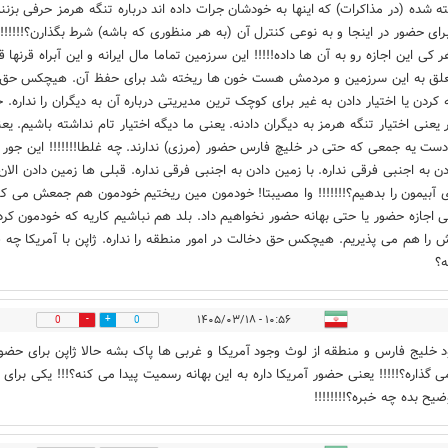
ه شده (در مذاکرات) که اینها به خودشان جرات داده اند درباره تنگه هرمز حرفی بزنن
رای حضور در اینجا و به نوعی کنترل آن (به هر منظوری که باشه) شرط بگذارن؟!!!!!!
 کی این اجازه رو به آن ها داده!!!!! این سرزمین تماما مال ایرانه و این آبراه قرنها 
علق به این سرزمین و مردمش هست خون ها ریخته شد برای حفظ آن. هیچکس حق
 کردن یا اختیار دادن به غیر برای کوچک ترین مدیریتی درباره آن به دیگران را نداره. 
ر یعنی اختیار تنگه هرمز به دیگران دادنه. یعنی ما دیگه اختیار تام نداشته باشیم. یع
دست یه جمعی که حتی در خلیچ فارس حضور (مرزی) ندارند. چه غلطا!!!!!!! این جور کا
دن به اجنبی فرقی نداره. با زمین دادن به اجنبی فرقی نداره. قبلی ها زمین دادن الان
 آبیمون را بدهیم؟!!!!!!! وا مصیبتا! خودمون مین ریختیم خودمون هم جمعش می کن
 اجازه حضور یا حتی بهانه حضور نخواهیم داد. بلد هم نباشیم کاریه که خودمون کرد
را هم می پذیریم. هیچکس حق دخالت در امور منطقه را نداره. ژاپن با آمریکا چه 
؟
۱۰:۵۶ - ۱۴۰۵/۰۳/۱۸
0
0
ود خلیج فارس و منطقه از لوث وجود آمریکا و غربی ها پاک بشه حالا ژاپن برای حض
 گذاره؟!!!!! یعنی حضور آمریکا داره به این بهانه رسمیت پیدا می کنه؟!!! یکی برای
ضیح بده چه خبره؟!!!!!!!!