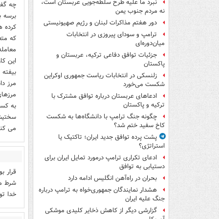
نبرد ما علیه طرح سلطه‌جویی عربستان است،
چه گفت
نه مردم جنوب یمن
برسه ب
دور هفتم مذاکرات لبنان و رژیم صهیونیستی
کرده هر
ترامپ و سودای پیروزی در انتخابات
که مت
میان‌دوره‌ای
معامله
جزئیات توافق دفاعی ترکیه، عربستان و
این کا
پاکستان
بیفته 
زلنسکی در انتخابات ریاست جمهوری اوکراین
مرز دا
شکست می‌خورد
مرزهای
ادعاهای عربستان درباره توافق مشترک با
ترکیه و پاکستان
به کسی
سختیش 
چگونه جنگ ترامپ با دانشگاه‌ها به شکست
کاخ سفید ختم شد؟
می کنه
پشت پرده توافق جدید ایران؛ تاکتیک یا
استراتژی؟
ادعای تکراری ترامپ درمورد تمایل ایران برای
دستیابی به توافق
قرار ب
بحران در راه‌آهن انگلیس ادامه دارد
شرط می
هشدار نمایندگان جمهوری‌خواه به ترامپ درباره
خدا تو
جنگ علیه ایران
گزارشی دیگر از کاهش ذخایر کلیدی موشکی