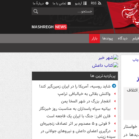
RSS
آرشیو
تماس با ما
دربارهٔ ما
MASHREGH
NEWS
یلم
دیدگاه
پیوندها
بازار
چاپ
پربازدیدترین ها
ز
شاید روسیه، آمریکا را در ایران زمین‌گیر کند!
واکنش بقائی به خیالبافی ترامپ
انفجار بزرگ در شهر المخا یمن
بیانیه سپاه پاسداران به مناسبت روز خبرنگار
فارن افرز: جنگ با ایران یک فاجعه است
۶ فوتی و ۵ مصدوم بر اثر تصادف زنجیره‌ای
خواستار
درگیری اعضای داعش و نیروهای جولانی در
دیدها در
سیده زینب