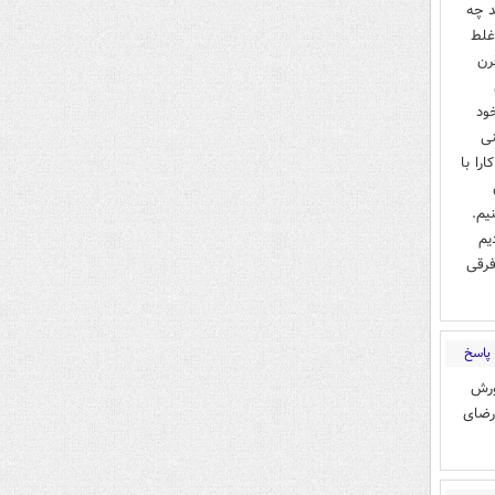
د چه
غلط
قرن
خود
نی
را با
یم.
یم
فرقی
پاسخ
ورش
 رضای