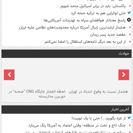
پاکستان: باید در برابر اسرائیل متحد شویم
حتی اوکراین هم به ترکیه حمله کرد
پاسخ معنادار هوافضای سپاه به تهدیدات آمریکایی‌ها
هشدار ارشدترین ژنرال آمریکا درباره محدودیت‌های نظامی علیه ایران
مقصد جدید پسر زیدان
از این به بعد دیگر نامه‌های استقلال را امضا نمی‌کنم
حوادث
ای
هشدار نسبت به وفوع تندباد در تهران
لحظه انفجار جایگاه CNG "صحنه" در
دس
دوربین مداربسته
ات
آخرین اخبار
از غزه بگویید...! حتی با یک توییت!
جنگ تاج و تخت در منطقه؛ وقتی اعتماد به آمریکا رنگ می‌بازد
رسانه عبری: نتانیاهو دست به رفتارهای انتحاری انتخاباتی می‌زند