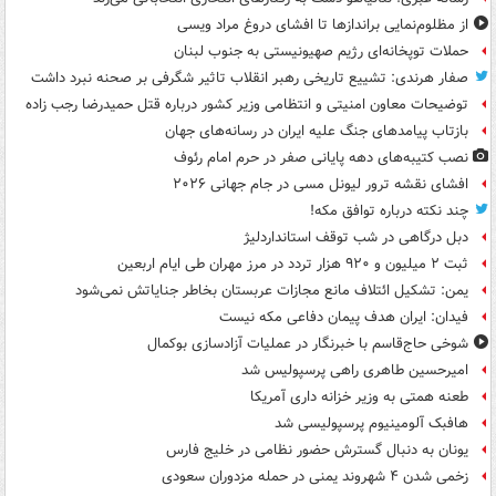
از مظلوم‌نمایی براندازها تا افشای دروغ مراد ویسی
حملات توپخانه‌ای رژیم صهیونیستی به جنوب لبنان
صفار هرندی: تشییع تاریخی رهبر انقلاب تاثیر شگرفی بر صحنه نبرد داشت
توضیحات معاون امنیتی و انتظامی وزیر کشور درباره قتل حمیدرضا رجب زاده
بازتاب پیامدهای جنگ علیه ایران در رسانه‌های جهان
نصب کتیبه‌های دهه پایانی صفر در حرم امام رئوف
افشای نقشه ترور لیونل مسی در جام جهانی ۲۰۲۶
چند نکته درباره توافق مکه!
دبل درگاهی در شب توقف استانداردلیژ
ثبت ۲ میلیون و ۹۲۰ هزار تردد در مرز مهران طی ایام اربعین
یمن: تشکیل ائتلاف مانع مجازات عربستان بخاطر جنایاتش نمی‌شود
فیدان: ایران هدف پیمان دفاعی مکه نیست
شوخی حاج‌قاسم با خبرنگار در عملیات آزادسازی بوکمال
امیرحسین طاهری راهی پرسپولیس شد
طعنه همتی به وزیر خزانه داری آمریکا
هافبک آلومینیوم پرسپولیسی شد
یونان به دنبال گسترش حضور نظامی در خلیج فارس
زخمی شدن ۴ شهروند یمنی در حمله مزدوران سعودی