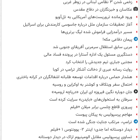
زخمی شدن ۳ نظامی لبنانی در زوطر غربی
عکاسان و خبرنگاران در دفاع مقدس
ورود فرمانده تروریست‌های آمریکایی به تل‌آویو
آغاز تحقیقات سازمان ملل درباره جاسوسی کارمندش برای اسرائیل
مسیر درآمدزایی فراموش شده لیگ برتری‌ها
پیمان دفاعی مکه!
مربی سابق استقلال سرمربی آفریقای جنوبی شد
دستگیری مسئول یک اداره آستارا در پرونده فساد مالی
مجتبی جباری تیم جدیدش را انتخاب کرد
روایت رسانه عبری از دخالت آشکار ترامپ در کوبا
هشدار حماس درباره اقدامات توسعه طلبانه اشغالگران در کرانه باختری
احتمال سفر ویتکاف و کوشنر به اوکراین و روسیه
جان دوباره نگین فیروزه ای ایران «دریاچه ارومیه»
سرطان به استخوان‌های «بایدن» سرایت کرده است
پیروزی قاطع چلسی برابر میلان +فیلم
مهاجم پرسپولیس به پیکان پیوست
ترامپ، مرتکب جنایت جنگی شده است
دیدار دوستانه اما جدی؛ اینتر ۲- یوونتوس ۱ +فیلم
تساوی پرسپولیس مقابل الومینیوم اراک در دیدار دوستانه