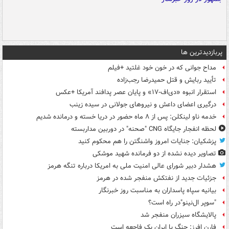
پربازدیدترین ها
مداح جوانی که در خون خود غلتید +فیلم
تأیید ربایش و قتل حمیدرضا رجب‌زاده
استقرار انبوه «دی‌اف‑۱۷» و پایان عصر پدافند آمریکا +عکس
درگیری اعضای داعش و نیروهای جولانی در سیده زینب
خدمه ناو لینکلن: پس از ۸ ماه حضور در دریا خسته و درمانده‌ شدیم
لحظه انفجار جایگاه CNG "صحنه" در دوربین مداربسته
پزشکیان: جنایات امروز واشنگتن را هم محکوم کنید
تصاویر دیده‌ نشده از دو فرمانده شهید موشکی
هشدار دبیر شورای عالی امنیت ملی به امریکا درباره تنگه هرمز
جزئیات جدید از نفتکش منفجر شده در هرمز
بیانیه سپاه پاسداران به مناسبت روز خبرنگار
"سوپر ال‌نینو"در راه است؟
پالایشگاه سیزران منفجر شد
فارن افرز: جنگ با ایران یک فاجعه است