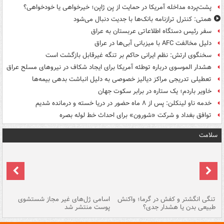
پشت‌پرده مداخله آمریکا در حمایت از یِن ژاپن؛ خیرخواهی یا خودخواهی؟
همتی: کنترل ترازنامه بانک‌ها با جدیت دنبال می‌شود
سفر رئیس دستگاه اطلاعاتی عربستان به عراق
دلیل مخالفت AFC با میزبانی آبی‌ها در عراق
سخنگوی ارتش: نظم ایرانی حاکم بر تنگه غیرقابل بازگشت است
هشدار الموسوی درباره توطئه آمریکا برای ایجاد شکاف در نیروهای مسلح عراق
تعطیلی تدریجی مراکز دیالیز خصوصی به دلیل انباشت بدهی بیمه‌ها
خاویر باردم؛ یک ستاره در برابر سکوت جهان
خدمه ناو لینکلن: پس از ۸ ماه حضور در دریا خسته و درمانده‌ شدیم
توافق بغداد و شرکت «شورون» برای احداث خط لوله بصره
سلامت
تنگی انگشتر و کفش در گرما؛ واکنش
اسامی ژل‌های غیر مجاز شستشوی
مر
طبیعی بدن یا هشدار جدی؟
پوست منتشر شد