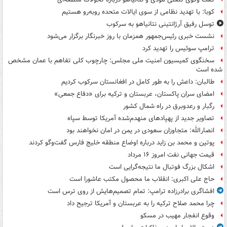
کوبا: با تهدید نظامی از سوی ایالات متحده روبه‌رو هستیم
توسل رفیق آرژانتینی نتانیاهو به سرکوب
نشست خبری رئیس‌جمهور همزمان با روز خبرنگار برگزار می‌شود
ترامپ سوئیس را تهدید کرد
سخنگوی کمیسیون امنیت ملی مجلس: چارچوب کلی تفاهم با عمان مشخص
شده است
طالبان: داعش را به طور کامل در افغانستان سرکوب کردیم
امضای سران پاکستان، عربستان و ترکیه برای «دفاع جمعی»
رگبار و رعدوبرق در راه شمال کشور
تصاویر جدید از پهپادهای منهدم‌شده آمریکا توسط سپاه
انصارالله: متجاوزان سعودی در یمن در امان نخواهند بود
پوتین و محمد بن زاید درباره اوضاع منطقه خلیج فارس گفت‌وگو کردند
قیمت جهانی نفت امروز ۱۶ مرداد
اشکال بزرگ فوتبال ما نتیجه‌گرایی است
حاج علی اکبری: انقلاب ما محصول مکتب عاشورا است
افشاگری برادرزاده ترامپ: تمام تصمیم‌هایش از روی ترس است
چرا محمد صلاح ترکیه را به عربستان و آمریکا ترجیح داد
وقوع انفجار مهیب در مسکو