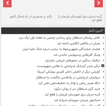
گربه جریان برق شهرستان فریمان را
رگبار و رعدوبرق در راه شمال کشور
قطع کرد
گذ
آخرین اخبار
تلاش پزشکان استقلال برای رساندن چشمی به هفته اول لیگ برتر
بحران در راه‌آهن انگلیس ادامه دارد
هشدار نمایندگان جمهوری‌خواه به ترامپ درباره جنگ علیه ایران
وینگر آفریقایی پرسپولیس ماندنی شد
ترافیک سنگین در محورهای خروجی مازندران
درگیر شدن گردشگر اسپانیایی با نظامی صهیونیست
گزارشی دیگر از کاهش ذخایر کلیدی موشکی آمریکا
دروازه‌بان اسپانیایی در یک‌قدمی بازگشت به استقلال
تنگه هرمز ریاض را وادار به تخفیف‌دهی نفتی کرد
خرید گران استقلال سر از یونان درآورد
گربه جریان برق شهرستان فریمان را قطع کرد
استانبول میزبان سوپرجام اسپانیا شد
گفت وگوی تلفنی مودی و نتانیاهو درباره تحولات منطقه‌ای