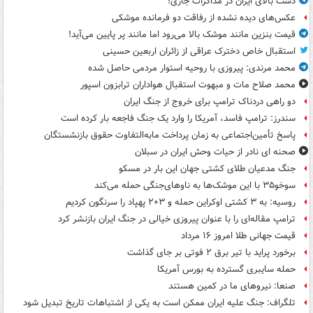
دست بالای ایران در مذاکرات جاری!
عکس‌های دیده نشده از رفاقت دو فرمانده‌ موشکی
قیمت بنزین مانند موشک بالا می‌رود اما مانند پر پایین می‌آید!
استقبال خاص دخترک عراقی از زائران اربعین حسینی
محمد مرندی: پیروزی با روحیه استوار مردمی حاصل شده
محمد صلاح مات و مبهوت استقبال هواداران ترابزون اسپور
دو راهی دردناک ترامپ برای خروج از جنگ ایران
سندرز: ترامپ فاسد، آمریکا را وارد یک جنگ فاجعه بار کرده است
پاسخ تأمین‌اجتماعی به زمان پرداخت مابه‌التفاوت حقوق بازنشستگان
صحنه ای نادر از حیات وحش ایران در سبلان
جنگ مدعیان طلای کشتی جهان این بار در مسکو
سوخو۳۵ با این موشک‌ها به ناوهای‌جنگی حمله می‌کند
روسیه: به ۳ کشتی اوکراین حمله و ۲۰۳ پهپاد را سرنگون کردیم
ترامپ مقاله‌ای را با عنوان پیروزی خیالی در جنگ ایران بازنشر کرد
قیمت جهانی طلا امروز ۱۶ مرداد
برخورد پراید با تیر برق ۲ فوتی بر جای گذاشت
حمله سایبری گسترده به بورس آمریکا
صنعا: نیروهای ما در کمین‌ هستند
تلگراف: جنگ علیه ایران ممکن است به یکی از اشتباهات تاریخ تبدیل شود