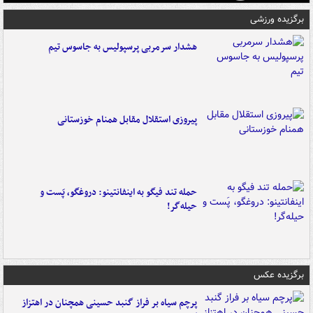
برگزیده ورزشی
هشدار سرمربی پرسپولیس به جاسوس تیم
پیروزی استقلال مقابل همنام خوزستانی
حمله تند فیگو به اینفانتینو: دروغگو، پَست‌ و
حیله‌گر!
برگزیده عکس
پرچم سیاه بر فراز گنبد حسینی همچنان در اهتزاز