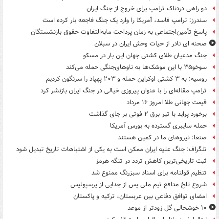
دو راهی دردناک ترامپ برای خروج از جنگ ایران
سندرز: ترامپ فاسد، آمریکا را وارد یک جنگ فاجعه بار کرده است
پاسخ تأمین‌اجتماعی به زمان پرداخت مابه‌التفاوت حقوق بازنشستگان
صحنه ای نادر از حیات وحش ایران در سبلان
جنگ مدعیان طلای کشتی جهان این بار در مسکو
سوخو۳۵ با این موشک‌ها به ناوهای‌جنگی حمله می‌کند
روسیه: به ۳ کشتی اوکراین حمله و ۲۰۳ پهپاد را سرنگون کردیم
ترامپ مقاله‌ای را با عنوان پیروزی خیالی در جنگ ایران بازنشر کرد
قیمت جهانی طلا امروز ۱۶ مرداد
برخورد پراید با تیر برق ۲ فوتی بر جای گذاشت
حمله سایبری گسترده به بورس آمریکا
صنعا: نیروهای ما در کمین‌ هستند
تلگراف: جنگ علیه ایران ممکن است به یکی از اشتباهات تاریخ تبدیل شود
ثبت تاریخی‌ترین کاهش تردد در تنگه هرمز
تنظیم قولنامه برای اسناد سبزرنگ ممنوع شد
شروع تلخ مدافع تیم ملی پس از جدایی از پرسپولیس
امضای توافق دفاعی بین عربستان، ترکیه و پاکستان
۱۰ خوشحالی گل زودتر از موعد