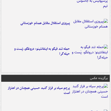
پیروزی استقلال مقابل همنام خوزستانی
حمله تند فیگو به اینفانتینو: دروغگو، پَست‌ و
حیله‌گر!
برگزیده عکس
پرچم سیاه بر فراز گنبد حسینی همچنان در اهتزاز
است