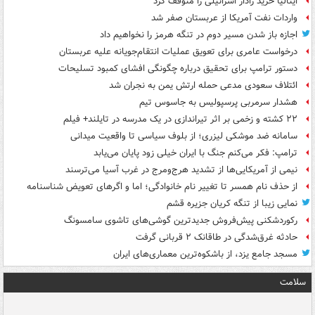
ایتالیا خرید رادار اسرائیلی را متوقف کرد
واردات نفت آمریکا از عربستان صفر شد
اجازه باز شدن مسیر دوم در تنگه هرمز را نخواهیم داد
درخواست عامری برای تعویق عملیات انتقام‌جویانه علیه عربستان
دستور ترامپ برای تحقیق درباره چگونگی افشای کمبود تسلیحات
ائتلاف سعودی مدعی حمله ارتش یمن به نجران شد
هشدار سرمربی پرسپولیس به جاسوس تیم
۲۲ کشته و زخمی بر اثر تیراندازی در یک مدرسه در تایلند+ فیلم
سامانه ضد موشکی لیزری؛ از بلوف سیاسی تا واقعیت میدانی
ترامپ: فکر می‌کنم جنگ با ایران خیلی زود پایان می‌یابد
نیمی از آمریکایی‌ها از تشدید هرج‌ومرج در غرب آسیا می‌ترسند
از حذف نام همسر تا تغییر نام خانوادگی؛ اما و اگرهای تعویض شناسنامه
نمایی زیبا از تنگه کریان جزیره قشم
رکوردشکنی پیش‌فروش جدیدترین گوشی‌های تاشوی سامسونگ
حادثه غرق‌شدگی در طاقانک ۲ قربانی گرفت
مسجد جامع یزد، از باشکوه‌ترین معماری‌های ایران
سلامت