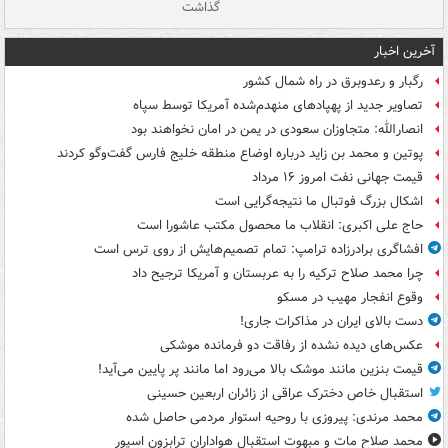
گذاشت
گر
آخرین اخبار
رگبار و رعدوبرق در راه شمال کشور
تصاویر جدید از پهپادهای منهدم‌شده آمریکا توسط سپاه
انصارالله: متجاوزان سعودی در یمن در امان نخواهند بود
پوتین و محمد بن زاید درباره اوضاع منطقه خلیج فارس گفت‌وگو کردند
قیمت جهانی نفت امروز ۱۶ مرداد
اشکال بزرگ فوتبال ما نتیجه‌گرایی است
حاج علی اکبری: انقلاب ما محصول مکتب عاشورا است
افشاگری برادرزاده ترامپ: تمام تصمیم‌هایش از روی ترس است
چرا محمد صلاح ترکیه را به عربستان و آمریکا ترجیح داد
وقوع انفجار مهیب در مسکو
دست بالای ایران در مذاکرات جاری!
عکس‌های دیده نشده از رفاقت دو فرمانده‌ موشکی
قیمت بنزین مانند موشک بالا می‌رود اما مانند پر پایین می‌آید!
استقبال خاص دخترک عراقی از زائران اربعین حسینی
محمد مرندی: پیروزی با روحیه استوار مردمی حاصل شده
محمد صلاح مات و مبهوت استقبال هواداران ترابزون اسپور