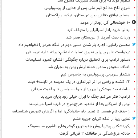
تنظیم قولنامه برای اسناد سبزرنگ ممنوع شد
شروع تلخ مدافع تیم ملی پس از جدایی از پرسپولیس
امضای توافق دفاعی بین عربستان، ترکیه و پاکستان
۱۰ خوشحالی گل زودتر از موعد
ایتالیا خرید رادار اسرائیلی را متوقف کرد
واردات نفت آمریکا از عربستان صفر شد
محسن رضایی: اجازه باز شدن مسیر دوم در تنگه هرمز را نخواهیم داد
درخواست عامری برای تعویق عملیات انتقام‌جویانه علیه عربستان
دستور ترامپ برای تحقیق درباره چگونگی افشای کمبود تسلیحات
ائتلاف سعودی مدعی حمله ارتش یمن به نجران شد
هشدار سرمربی پرسپولیس به جاسوس تیم
۲۲ کشته و زخمی بر اثر تیراندازی در یک مدرسه در تایلند+ فیلم
سامانه ضد موشکی لیزری؛ از بلوف سیاسی تا واقعیت میدانی
ترامپ: فکر می‌کنم جنگ با ایران خیلی زود پایان می‌یابد
نیمی از آمریکایی‌ها از تشدید هرج‌ومرج در غرب آسیا می‌ترسند
از حذف نام همسر تا تغییر نام خانوادگی؛ اما و اگرهای تعویض شناسنامه
نمایی زیبا از تنگه کریان جزیره قشم
رکوردشکنی پیش‌فروش جدیدترین گوشی‌های تاشوی سامسونگ
حادثه غرق‌شدگی در طاقانک ۲ قربانی گرفت