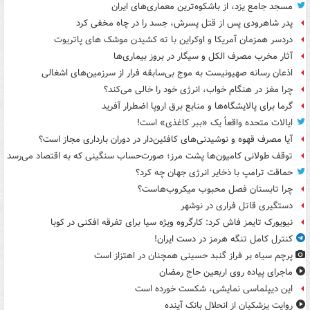
مسجد جامع یزد، از باشکوه‌ترین معماری‌های ایران
پدر شاهرودی پس از قتل پسرش، جسد را در چاه مخفی کرد
دردسر همزمان آمریکا و اوکراین با ته کشیدن موشک های پاتریوت
آثار مخرب مصرف الکل و سیگار در بروز بیماری‌ها
اذعان رسانه صهیونیست به موج بی‌سابقه فرار از سرزمین‌های اشغالی
چرا مغز در هنگام خواب، انرژی خود را خالی می‌کند؟
گرما برای پالایشگاه‌ها و منابع برق اروپا اضطرار آفرید
ایالات متحده واقعاً یک «ببر کاغذی» است!
آیا مصرف قهوه و نوشیدنی‌های کافئین‌دار در دوران بارداری مجاز است؟
توقف طولانی کامیون‌ها پشت مرز؛ صورت‌حساب سنگینی که به اقتصاد می‌رسد
حماقت ترامپ با ذخایر انرژی جهان چه کرد؟
چرا تابستان فصل محبوب میکروب‌هاست؟
دستگیری قاتل فراری در نوشهر
نیویورک تایمز فاش کرد: کارگروه ویژه سیا برای تفرقه افکنی در کوبا
کنترل کامل تنگه هرمز در دست ایران!
پرچم سیاه بر فراز گنبد حسینی همچنان در اهتزاز است
ماجرای پیاده روی اربعین حاج رمضان
این دیپلماسی نمایشی، شکست خورده است
روایت پزشکیان از انحلال بانک آینده