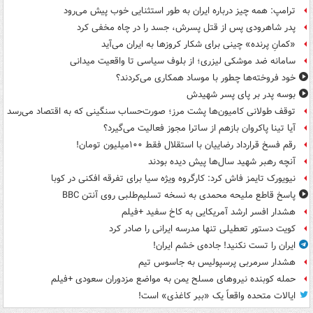
ترامپ: همه چیز درباره ایران به طور استثنایی خوب پیش می‌رود
پدر شاهرودی پس از قتل پسرش، جسد را در چاه مخفی کرد
«کمانِ پرنده» چینی برای شکار کروزها به ایران می‌آید
سامانه ضد موشکی لیزری؛ از بلوف سیاسی تا واقعیت میدانی
خود فروخته‌ها چطور با موساد همکاری می‌کردند؟
بوسه‌ پدر بر پای پسر شهیدش
توقف طولانی کامیون‌ها پشت مرز؛ صورت‌حساب سنگینی که به اقتصاد می‌رسد
آیا تینا پاکروان بازهم از ساترا مجوز فعالیت می‌گیرد؟
رقم فسخ قرارداد رضاییان با استقلال فقط ۱۰۰میلیون تومان!
آنچه رهبر شهید سال‌ها پیش دیده بودند
نیویورک تایمز فاش کرد: کارگروه ویژه سیا برای تفرقه افکنی در کوبا
پاسخ قاطع ملیحه محمدی به نسخه تسلیم‌طلبی روی آنتن BBC
هشدار افسر ارشد آمریکایی به کاخ سفید +فیلم
کویت دستور تعطیلی تنها مدرسه ایرانی را صادر کرد
ایران را تست نکنید! جاده‌ی خشم ایران!
هشدار سرمربی پرسپولیس به جاسوس تیم
حمله کوبنده نیروهای مسلح یمن به مواضع مزدوران سعودی +فیلم
ایالات متحده واقعاً یک «ببر کاغذی» است!