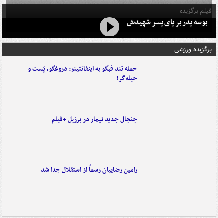
فیلم برگزیده
بوسه‌ پدر بر پای پسر شهیدش
برگزیده ورزشی
حمله تند فیگو به اینفانتینو: دروغگو، پَست‌ و
حیله‌گر!
جنجال جدید نیمار در برزیل +فیلم
رامین رضاییان رسماً از استقلال جدا شد