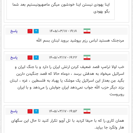
اینا یهودی نیستن اینا خودشون میگن ماصهیونیستیم بعد شما
بگو یهودی
پاسخ
۱۹:۱۸ - ۱۴۰۵/۰۳/۱۷
0
1
مردجنک هستید لباس رزم بپوشید بروید لبنان بسم الله
پاسخ
۱۹:۲۲ - ۱۴۰۵/۰۳/۱۷
0
0
خب اولا ترامپ قصد ضعیف کردن ارتش ایران را دارد و با جنگ ایران و
اسرائیل میخواد به هدفش برسد ، دوماه حالا که قصد جنگیدن دارین
بگید مِن بعداز این اسرائیل یک موشک یا پهباد به فلسطین ، غزه ، لبنان
بزند دیگر حزب الله جواب نمی‌دهد ایران جوابش را می‌دهد و با ایران
روبروست
پاسخ
۱۹:۵۲ - ۱۴۰۵/۰۳/۱۷
3
1
همان ‌کاری را که با حیفا کردید با تل آویو تکرار کنید تا حال این سگهای
هار ولگرد جا بیاید.