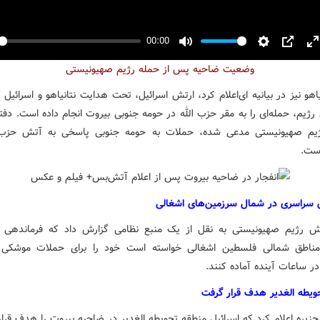
00:00
y
Mute
Settings
PIP
E
وضعیت ضاحیه پس از حمله رژیم صهیونیستی
f
یاهو نیز در بیانیه ای‌اعلام کرد، ارتش اسرائیل، تحت هدایت نتانیاهو و اسرائیل ک
رژیم، حمله‌ای را به مقر حزب الله در حومه جنوبی بیروت انجام داده است. دف
ژیم صهیونیستی مدعی شده، حملات به حومه جنوبی پاسخی به آتش حزب ا
است.
ش سراسری در شمال سرزمین‌های اشغالی
تش رژیم صهیونیستی به نقل از یک منبع نظامی گزارش داد که فرماندهی 
مناطق شمالی فلسطین اشغالی خواسته است خود را برای حملات موشکی ا
در ساعات آینده آماده کنند.
ویطه الغدیر هدف قرار گرفت
لجزیره اعلام کرد که اسرائیل منطقه تحویطه الغدیر در ضاحیه بیروت را هدف قرار