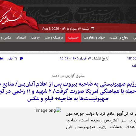
شنبه ۱۷ مرداد ۱۴۰۵ -
Aug 8 2026
ی
دفاع و امنیت
جهاد و مقاومت
حسینیه
فرهنگ و هنر
جامعه
اقتصاد
عکس و ف
1816
تاریخ انتشار:
۱۷ خرداد ۱۴۰۵ - ۱۵:۵۴
۳۳ نظر
قه
مشرق گزارش می‌دهد؛
ژیم صهیونیستی به ضاحیه بیروت پس از اعلام آتش‌بس/ منابع 
این حمله با هماهنگی آمریکا صورت گرفت/ ۲ شهید و ۱
صهیونیست‌ها به ضاحیه+ فیلم و عکس
 که تل‌آویو اعلام کرد با دولت جوزف عون
فق بر سر آتش‌بس رسیده است، ضاحیه
هدف حملات رژیم صهیونیستی قرار