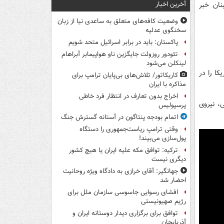
آخرین اخبار
نان خبر
وضعیت کافه‌های متعلق به ساعدی نیا از زبان
سخنگوی عدلیه
پاکستان: باید در برابر اسرائیل متحد شویم
تئودور روزولت جایگزین ناو هواپیمابر آبراهام
لینکلن می‌شود
کا را در
کاریکاتور/ تلاش‌های بی‌پایان ترامپ برای
مذاکره با ایران
اخراج بدون تعارف در انتظار فرد خاطی
ی، نیروی
پرسپولیس
اتمام بودجه پنتاگون در آستانه گسترش جنگ
وقتی ترامپ ریاست‌جمهوری را دستگاه
پول‌سازی می‌بیند!
ترکیه: توافق مکه علیه ایران یا هیچ کشور
دیگری نیست
جهانگیر: آقای خرازی به دادگاه ویژه روحانیت
احضار شد
افشای رسوایی جاسوسی سازمان ملل برای
رژیم صهیونیستی
توافق برای برگزاری دیدار دوستانه ایران و
آذربایجان