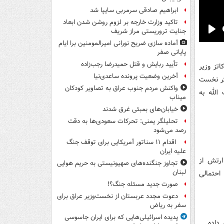
ابراهیم صادقی سرمربی سایپا شد
تاکید وزارت خارجه بر لزوم روشن شدن ابعاد
جنایت تروریستی مراز شریف
Pla
آماده سازی ضریح نورانی امیرالمومنین برا ایام
پایانی صفر
تأیید ربایش و قتل حمیدرضا رجب‌زاده
اتز وزیر
آخرین وضعیت پرونده ساعدی‌نیا
تر نخست
واکنش مردم جنوب عراق به تصاویر کودکان
لله به
میناب
خیابان‌های بمبئی غرق شدند
تحلیلگر یمنی: تحرکات سعودی‌ها به دقت
رصد می‌شود
اقدام ۱۱ سناتور آمریکایی برای توقف جنگ
علیه ایران
ارتش از
تجاوز جنگنده‌های صهیونیستی به حریم هوایی
لبنان
حتمالی
صورت جدید مسئله جنگ؟!
دعوت مجدد عربستان از نخست‌وزیر عراق برای
سفر به ریاض
پدیده اسرائیلی‌هایی که برای ایران جاسوسی
 داده