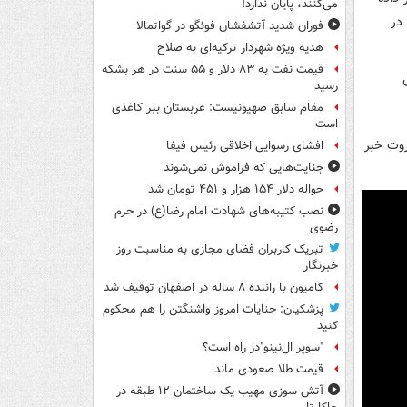
می‌کنند، پایان ندارد!
در
فوران شدید آتشفشان فوئگو در گواتمالا
هدیه ویژه شهردار ترکیه‌ای به صلاح
قیمت نفت به ۸۳ دلار و ۵۵ سنت در هر بشکه
رسید
مقام سابق صهیونیست: عربستان ببر کاغذی
است
ضاحیه بیروت خبر
افشای رسوایی اخلاقی رئیس فیفا
جنایت‌هایی که فراموش نمی‌شوند
حواله دلار ۱۵۴ هزار و ۴۵۱ تومان شد
نصب کتیبه‌های شهادت امام رضا(ع) در حرم
رضوی
تبریک کاربران فضای مجازی به مناسبت روز
خبرنگار
کامیون با راننده ۸ ساله در اصفهان توقیف شد
پزشکیان: جنایات امروز واشنگتن را هم محکوم
کنید
"سوپر ال‌نینو"در راه است؟
قیمت طلا صعودی ماند
آتش سوزی مهیب یک ساختمان ۱۲ طبقه در