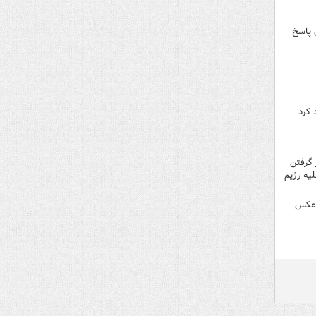
 پاسخ
 کرد
 گرفتن
یه رژیم
+عکس