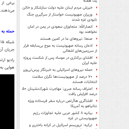
یک هفته
برخی از 
خیزش مردم لبنان علیه دولت سازشکار و خائن
می‌دهند.
وزیران صهیونیست خواستار از سرگیری جنگ
نابودی غزه شدند
انصارالله: متجاوزان سعودی در یمن در امان
حمله به 
نخواهند بود
صنعا: نیروهای ما در کمین‌ هستند
ش
اذعان رسانه صهیونیست به موج بی‌سابقه فرار
جریان آن 
از سرزمین‌های اشغالی
افشای برکناری در موساد پس از شکست پروژه
رادیو ارت
علیه ایران
هوایی به
حمله نیروهای اسرائیلی به خبرنگار پرس‌تی‌وی
۷۰ درصد از صهیونیست‌ها نگران سلامت
انتخابات هستند
اعتراف رسانه عبری: مهاجرت شهرک‌نشینان ۵۰
درصد افزایش یافت
افشاگری هاآرتص درباره سفر فرستاده ویژه
نتانیاهو به آمریکا
بیانیه ۸ کشور عربی علیه تجاوزات رژیم
صهیونیستی در غزه
ترکیه: تروریسم اسرائیل در کرانه باختری و