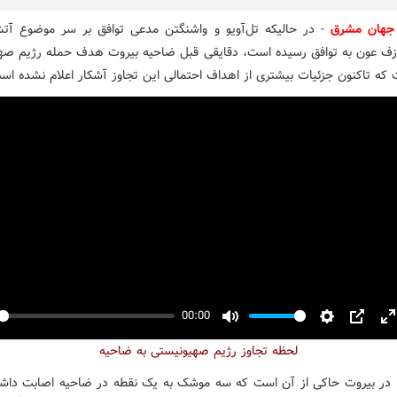
جهان مشرق
- در حالیکه تل‌آویو و واشنگتن مدعی توافق بر سر موضوع آت
ف عون به توافق رسیده است، دقایقی قبل ضاحیه بیروت هدف حمله رژیم صه
ت که تاکنون جزئیات بیشتری از اهداف احتمالی این تجاوز آشکار اعلام نشده اس
00:00
y
Mute
Settings
PIP
E
لحظه تجاوز رژیم صهیونیستی به ضاحیه
f
 در بیروت حاکی از آن است که سه موشک به یک نقطه در ضاحیه اصابت داش