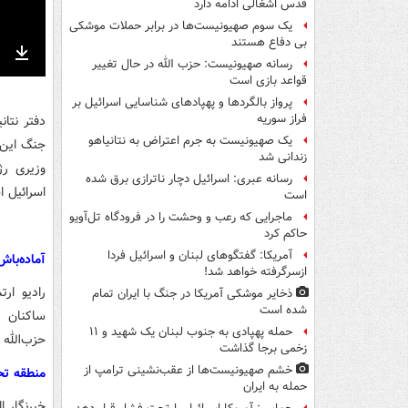
قدس اشغالی ادامه دارد
یک‌ سوم صهیونیست‌ها در برابر حملات موشکی
بی دفاع هستند
رسانه صهیونیست: حزب الله در حال تغییر
nter
Download
قواعد بازی است
ullscreen
پرواز بالگردها و پهپادهای شناسایی اسرائیل بر
فراز سوریه
دفتر نتان
یک صهیونیست به جرم اعتراض به نتانیاهو
جنگ این 
زندانی شد
وزیری ر
رسانه عبری: اسرائیل دچار ناترازی برق شده
اسرائیل 
است
ماجرایی که رعب و وحشت را در فرودگاه تل‌آویو
حاکم کرد
آمریکا: گفتگوهای لبنان و اسرائیل فردا
آماده‌با
ازسرگرفته خواهد شد!
رادیو ار
ذخایر موشکی آمریکا در جنگ با ایران تمام
شده است
ساکنان 
حمله پهپادی به جنوب لبنان یک شهید و ۱۱
حزب‌الله 
زخمی برجا گذاشت
خشم صهیونیست‌ها از عقب‌نشینی ترامپ از
منطقه تح
حمله به ایران
خبرنگار ا