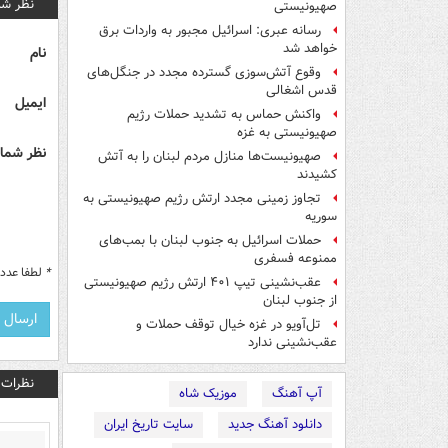
نظر شم
صهیونیستی
رسانه عبری: اسرائیل مجبور به واردات برق
خواهد شد
نام
وقوع آتش‌سوزی گسترده مجدد در جنگل‌های
قدس اشغالی
ایمیل
واکنش حماس به تشدید حملات رژیم
صهیونیستی به غزه
نظر شما 
صهیونیست‌ها منازل مردم لبنان را به ‌آتش
کشیدند
تجاوز زمینی مجدد ارتش رژیم صهیونیستی به
سوریه
حملات اسرائیل به جنوب لبنان با بمب‌های
ممنوعه فسفری
*
لطفا عدد م
عقب‌نشینی تیپ ۴۰۱ ارتش رژیم صهیونیستی
از جنوب لبنان
تل‌آویو در غزه خیال توقف حملات و
عقب‌نشینی ندارد
نظرات
آپ آهنگ
موزیک شاه
دانلود آهنگ جدید
سایت تاریخ ایران