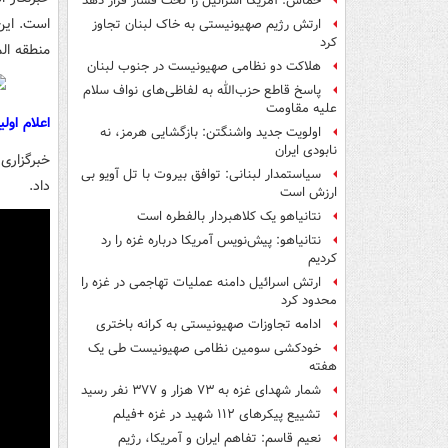
حماس: آمریکا اسرائیل را تحت فشار قرار دهد
است. این
ارتش رژیم صهیونیستی به خاک لبنان تجاوز
کرد
منطقه ال
هلاکت دو نظامی صهیونیست در جنوب لبنان
پاسخ قاطع حزب‌الله به لفاظی‌های نواف سلام
علیه مقاومت
اعلام اول
اولویت جدید واشنگتن: بازگشایی هرمز، نه
نابودی ایران
سیاستمدار لبنانی: توافق بیروت با تل آویو بی
داد.
ارزش است
نتانیاهو یک کلاهبردار بالفطره است
نتانیاهو: پیش‌نویس آمریکا درباره غزه را رد
کردیم
ارتش اسرائیل دامنه عملیات تهاجمی در غزه را
محدود کرد
ادامه تجاوزات صهیونیستی به کرانه باختری
خودکشی سومین نظامی صهیونیست طی یک
هفته
شمار شهدای غزه به ۷۳ هزار و ۳۷۷ نفر رسید
تشییع پیکرهای ۱۱۲ شهید در غزه +فیلم
نعیم قاسم: تفاهم ایران و آمریکا، رژیم