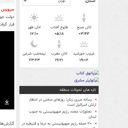
استان:
سرویس 
دولت جوز
قرار گرف
اذان صبح
طلوع آفتاب
اذان ظهر
۱۲:۱۰
۰۵:۱۸
۰۳:۴۳
غروب خورشید
اذان مغرب
نیمه‌شب شرعی
۲۳:۲۳
۱۹:۲۱
۱۹:۰۲
تازه های تحولات منطقه
رسانه عبری زبان: روزهای سختی در انتظار
ارتش اسرائیل است
nter
Download
تجاوزات مجدد رژیم صهیونیستی به جنوب
ullscreen
لبنان
گزارش‌ها
۲۰ حمله رژیم صهیونیستی به درعا و قنیطره در