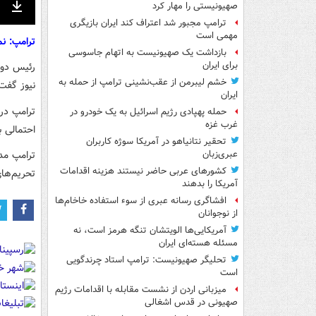
صهیونیستی را مهار کرد
nter
Download
ترامپ مجبور شد اعتراف کند ایران بازیگری
ullscreen
مهمی است
ترامپ: نم
بازداشت یک صهیونیست به اتهام جاسوسی
برای ایران
رئیس دول
خشم لیبرمن از عقب‌نشینی ترامپ از حمله به
نیوز گفت 
ایران
ترامپ در 
حمله پهپادی رژیم اسرائیل به یک خودرو در
غرب غزه
احتمالی با
تحقیر نتانیاهو در آمریکا سوژه کاربران
ترامپ مد
عبری‌زبان
کشورهای عربی حاضر نیستند هزینه اقدامات
تحریم‌های
آمریکا را بدهند
افشاگری رسانه عبری از سوء استفاده خاخام‌ها
از نوجوانان
آمریکایی‌ها الویتشان تنگه هرمز است، نه
مسئله هسته‌ای ایران
تحلیگر صهیونیست: ترامپ استاد چرندگویی
است
میزبانی اردن از نشست مقابله با اقدامات رژیم
صهیونی در قدس اشغالی