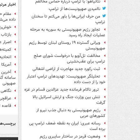
نتانیاهو: با ترامپ درباره حماس مخالفم
اخبار مرتب
ناامیدی صهیونیست‌ها از ترامپ
مقام حز
من حرف ایرانی‌ها را باور می‌کنم تا سخنان
داده می‌ش
ترامپ
خوش‌رقص
تجاوز رژیم صهیونیستی به سوریه به مرحله
بازتاب 
عملیات ایجاد راه رسید
اصرار ع
ویرانی گسترده ۱۹ روستای لبنان توسط رژیم
صهیونیستی
کمیته‌ه
مخالفت تل‌آویو با درخواست شورای صلح
اتحادیه
ترامپ برای عقب‌نشینی
آمریکا 
ثبت رکورد جدید مهاجرت از اراضی اشغالی
آخرین ت
تحلیلگر صهیونیست: تهدیدهای ترامپ اعتبار
سامانه گن
خود را از دست داده
صهیونی
ترور ناکام فرمانده جدید عزالدین قسام در غزه
نگاهی 
تنش بین وزارت جنگ و ارتش اسرائیل بالا
عراقچی:
گرفت
قاعده ت
رژیم صهیونیستی به دنبال جذب نیرو از
کشورهای عربی
برچسب‌ها
رسانه عبری: ایران به نقطه ضعف ترامپ پی
برده است
وضعیت قرمز در ساختار سایبری رژیم