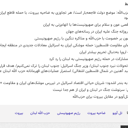
ط
ب‌الله: موضع دولت فاجعه‌بار است/ هر تجاوزی به ضاحیه بیروت، با حمله قاطع ایران
ود
ی عون و سلام برای صهیونیست‌ها با اتهام‌زنی به ایران
روزانه جنگ علیه ایران در رسانه‌های جهان
ون بر خصومت با حزب‌الله و مذاکره ننگین با رژیم صهیونیستی
ای مقاومت فلسطین: حمله موشکی ایران به اسرائیل معادلات جدیدی در منطقه ایجاد
 اروپا به‌دنبال تحریم بیشتر ایران
مشارکت در حمله رژیم صهیونیستی به لبنان را رد کرد
حولات نبرد جنوب لبنان/ وزیر جنگ اسرائیل: جنوب لبنان را ترک نمی‌کنیم/ هدف قرار
بد آهنین در شمال فلسطین اشغالی/ استمرار عملیات‌های قهرمانانه حزب الله لبنان عل
به بندر اشدود؛ شریان حیاتی اقتصاد اسرائیل در تیررس موشک‌های ایران و مقاومت 
 سرنوشت جنگ در لبنان و ایران از هم جدا نیست
ل‌آویو در مقابل بیروت برای حزب‌الله
تل آویو
ضاحیه بیروت
رژیم صهیونیستی
حزب الله لبنان
بیروت