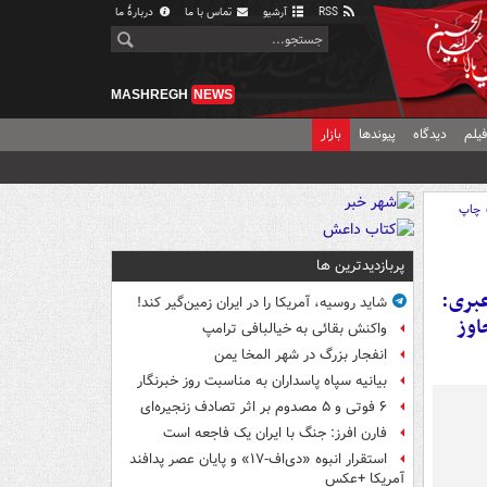
RSS
آرشیو
تماس با ما
دربارهٔ ما
MASHREGH
NEWS
یلم
دیدگاه
پیوندها
بازار
چاپ
پربازدیدترین ها
عبری:
شاید روسیه، آمریکا را در ایران زمین‌گیر کند!
۱ زخمی در تجاوز
واکنش بقائی به خیالبافی ترامپ
انفجار بزرگ در شهر المخا یمن
بیانیه سپاه پاسداران به مناسبت روز خبرنگار
۶ فوتی و ۵ مصدوم بر اثر تصادف زنجیره‌ای
فارن افرز: جنگ با ایران یک فاجعه است
استقرار انبوه «دی‌اف‑۱۷» و پایان عصر پدافند
آمریکا +عکس