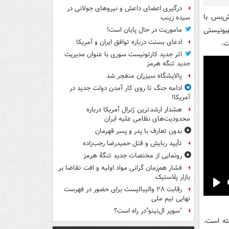
درگیری اعضای داعش و نیروهای جولانی در
ش‌بس با
سیده زینب
یونیستی
ماموریت در حال پایان است!
ادعای بسنت درباره توافق ایران و آمریکا
ت.
اثر جدید کارتونیست سوری با عنوان مدیریت
جدید تنگه هرمز
پالایشگاه سیزران منفجر شد
ادامه جنگ تا روی کار آمدن دولت جدید در
آمریکا!
هشدار ارشدترین ژنرال آمریکا درباره
محدودیت‌های نظامی علیه ایران
بدون تعارف با پدر و پسر قهرمان
تأیید ربایش و قتل حمیدرضا رجب‌زاده
رونمایی از مختصات جدید تنگۀ هرمز
فشار هم‌زمان گرانی مواد اولیه و افت تقاضا بر
بازار پلاستیک
رقابت ۲۸ والیبالیست برای حضور در فهرست
Pla
نهایی تیم ملی
"سوپر ال‌نینو"در راه است؟
ته است.