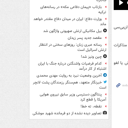
جاکارتا
بازتاب «پیمان دفاعی مکه» در رسانه‌های
Pla
ترکیه
وزارت دفاع: ایران در میدان دفاع مقتدر خواهد
ماند
ن‌بی‌سی
بیل مکانیکی ارتش صهیونی واژگون شد
مقصد جدید پسر زیدان
 مذاکرات
رسانه عبری زبان: روزهای سختی در انتظار
ارتش اسرائیل است
چین ونیز شد!
 یا لغو
کدام فرضیات واشنگتن درباره جنگ با ایران
اشتباه از کار درآمد
آخرین وضعیت نبرد به روایت مهدی محمدی
خبرنگار متعهد، هم‌سنگر رزمندگان پشت لانچر
است
پنتاگون دسترسی وزیر سابق نیروی هوایی
آمریکا را قطع کرد
نقطه، ته خط!
تصاویر دیده‌ نشده از دو فرمانده شهید موشکی