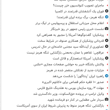
ماجرای تصویب کنوانسیون خزر چیست؟
فوران یک آتشفشان قدرتمند در کلمبیا
تنگه هرمز، برگ برنده ایران قدرتمند!
اعلام محل میزبانی استقلال و پرسپولیس در لیگ برتر
نشست خبری رئیس جمهور در روز خبرنگار
پزشکیان: گفت‌وگوها آمریکا را مجبور به همراهی کرد
قدردانی پزشکیان از همکاری صنوف در شرایط سخت
تصاویری از آیت‌الله سید مجتبی خامنه‌ای در حال تدریس
عراقچی: تفاهم با عمان به‌معنی بازگشایی تنگه هرمز نیست
پزشکیان: آمریکا استعمارگر و قاتل است
واکنش باشگاه خیبر به حواشی صفحات مجازی +عکس
جزئیات جدید از نفتکش منفجر شده در هرمز
راهبرد ایران "پنتاگون" را شکست می‌دهد
صدور ۱۰ فقره حکم قصاص برای «کلثوم اکبری»
مهلت ۳ روزه سازمان بورس به هلدینگ خلیج فارس
وکیل ترامپ در پرونده حق‌السکوت، وزیر دادگستری شد
سردار علی عظمایی در کنار دو فرمانده شهید
بازگشایی تنگه هرمز منوط به پذیرش شروط ایران از سوی آمریکاست