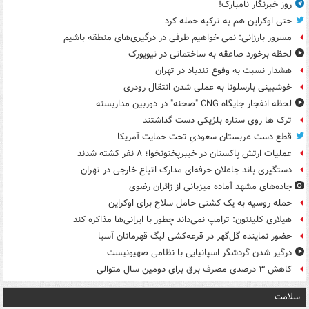
روز خبرنگار نامبارک!
حتی اوکراین هم به ترکیه حمله کرد
مسرور بارزانی: نمی خواهیم طرفی در درگیری‌های منطقه باشیم
لحظه برخورد صاعقه به ساختمانی در نیویورک
هشدار نسبت به وفوع تندباد در تهران
خوشبینی بارسلونا به عملی شدن انتقال رودری
لحظه انفجار جایگاه CNG "صحنه" در دوربین مداربسته
ترک ها روی ستاره بلژیکی دست گذاشتند
قطع دست عربستان سعودیِ تحت حمایت آمریکا
عملیات ارتش پاکستان در خیبرپختونخوا؛ ۸ نفر کشته شدند
دستگیری باند جاعلان حرفه‌ای مدارک اتباع خارجی در تهران
جاده‌های مشهد آماده میزبانی از زائران رضوی
حمله روسیه به یک کشتی حامل سلاح برای اوکراین
هیلاری کلینتون: ترامپ نمی‌داند چطور با ایرانی‌ها مذاکره کند
حضور نماینده گل‌گهر در قرعه‌کشی لیگ قهرمانان آسیا
درگیر شدن گردشگر اسپانیایی با نظامی صهیونیست
کاهش ۳ درصدی مصرف برق برای دومین سال متوالی
سلامت