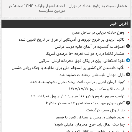
ای
هشدار نسبت به وفوع تندباد در تهران
لحظه انفجار جایگاه CNG "صحنه" در
دس
دوربین مداربسته
ات
آخرین اخبار
وقوع حادثه دریایی در ساحل عمان
تاکید الزیدی بر خروج نیروهای آمریکایی از عراق در تاریخ تعیین شده
اعتراضات گسترده در آلمان علیه دولت مرتس
هشدار کانادا درباره عواقب تعرفه ۵۰ درصدی آمریکا
نفوذ اطلاعاتی ایران در یگان فوق محرمانه ارتش اسرائیل!
تأکید دادستان کل کشور بر انسجام ملی برای مقابله با جنگ روانی دشمن
باران مهمان تابستانی ارتفاعات دماوند شد
کوبا: فرمان اجرایی ترامپ باعث ایجاد بحران بشردوستانه شده
قیمت طلا و سکه امروز ۱۴۰۵/۰۵/۱۷
ترامپ مجبور به پس‌دادن ۱۰۰ میلیارد دلار از پول تعرفه‌ها شد
آتش سوزی مهیب یک ساختمان ۱۲ طبقه در جاکارتا
پدر لیونل مسی درگذشت
وجود شواهدی مبنی بر بمباران لامرد با فسفر
چرا بیت المال باید خرج مجرمان امنیتی شود؟
قرارداد مربی خارجی استقلال تمدید شد