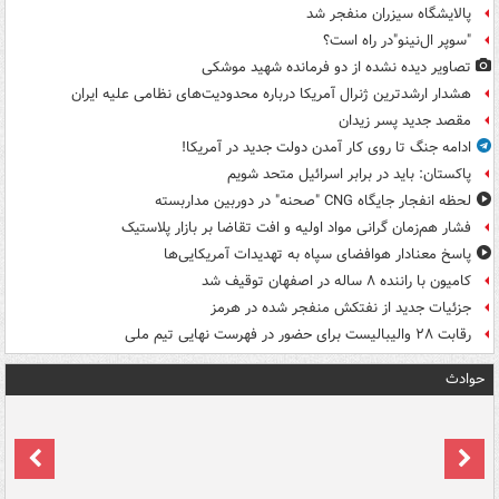
پالایشگاه سیزران منفجر شد
"سوپر ال‌نینو"در راه است؟
تصاویر دیده‌ نشده از دو فرمانده شهید موشکی
هشدار ارشدترین ژنرال آمریکا درباره محدودیت‌های نظامی علیه ایران
مقصد جدید پسر زیدان
ادامه جنگ تا روی کار آمدن دولت جدید در آمریکا!
پاکستان: باید در برابر اسرائیل متحد شویم
لحظه انفجار جایگاه CNG "صحنه" در دوربین مداربسته
فشار هم‌زمان گرانی مواد اولیه و افت تقاضا بر بازار پلاستیک
پاسخ معنادار هوافضای سپاه به تهدیدات آمریکایی‌ها
کامیون با راننده ۸ ساله در اصفهان توقیف شد
جزئیات جدید از نفتکش منفجر شده در هرمز
رقابت ۲۸ والیبالیست برای حضور در فهرست نهایی تیم ملی
حوادث