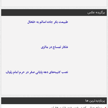
برگزیده عکس
طبیعت بکر جاده اسالم به خلخال
شکار تمساح در مالزی
نصب کتیبه‌های دهه پایانی صفر در حرم امام رئوف
پربازدیدترین ها
مداح جوانی که در خون خود غلتید +فیلم