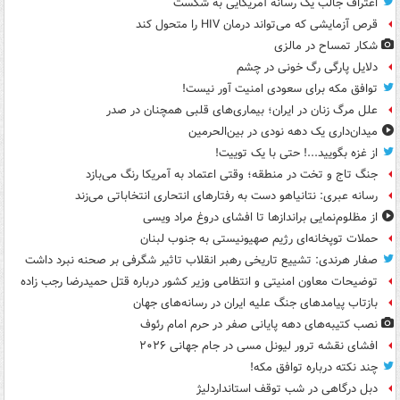
اعتراف جالب یک رسانه آمریکایی به شکست
قرص آزمایشی که می‌تواند درمان HIV را متحول کند
شکار تمساح در مالزی
دلایل پارگی رگ خونی در چشم
توافق مکه برای سعودی امنیت آور نیست!
علل مرگ زنان در ایران؛ بیماری‌های قلبی همچنان در صدر
میدان‌داری یک دهه نودی در بین‌الحرمین
از غزه بگویید...! حتی با یک توییت!
جنگ تاج و تخت در منطقه؛ وقتی اعتماد به آمریکا رنگ می‌بازد
رسانه عبری: نتانیاهو دست به رفتارهای انتحاری انتخاباتی می‌زند
از مظلوم‌نمایی براندازها تا افشای دروغ مراد ویسی
حملات توپخانه‌ای رژیم صهیونیستی به جنوب لبنان
صفار هرندی: تشییع تاریخی رهبر انقلاب تاثیر شگرفی بر صحنه نبرد داشت
توضیحات معاون امنیتی و انتظامی وزیر کشور درباره قتل حمیدرضا رجب زاده
بازتاب پیامدهای جنگ علیه ایران در رسانه‌های جهان
نصب کتیبه‌های دهه پایانی صفر در حرم امام رئوف
افشای نقشه ترور لیونل مسی در جام جهانی ۲۰۲۶
چند نکته درباره توافق مکه!
دبل درگاهی در شب توقف استانداردلیژ