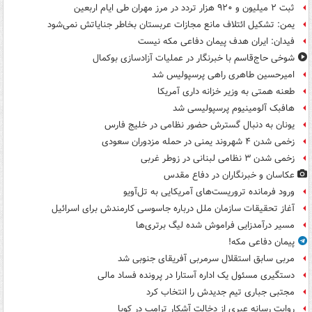
ثبت ۲ میلیون و ۹۲۰ هزار تردد در مرز مهران طی ایام اربعین
یمن: تشکیل ائتلاف مانع مجازات عربستان بخاطر جنایاتش نمی‌شود
فیدان: ایران هدف پیمان دفاعی مکه نیست
شوخی حاج‌قاسم با خبرنگار در عملیات آزادسازی بوکمال
امیرحسین طاهری راهی پرسپولیس شد
طعنه همتی به وزیر خزانه داری آمریکا
هافبک آلومینیوم پرسپولیسی شد
یونان به دنبال گسترش حضور نظامی در خلیج فارس
زخمی شدن ۴ شهروند یمنی در حمله مزدوران سعودی
زخمی شدن ۳ نظامی لبنانی در زوطر غربی
عکاسان و خبرنگاران در دفاع مقدس
ورود فرمانده تروریست‌های آمریکایی به تل‌آویو
آغاز تحقیقات سازمان ملل درباره جاسوسی کارمندش برای اسرائیل
مسیر درآمدزایی فراموش شده لیگ برتری‌ها
پیمان دفاعی مکه!
مربی سابق استقلال سرمربی آفریقای جنوبی شد
دستگیری مسئول یک اداره آستارا در پرونده فساد مالی
مجتبی جباری تیم جدیدش را انتخاب کرد
روایت رسانه عبری از دخالت آشکار ترامپ در کوبا