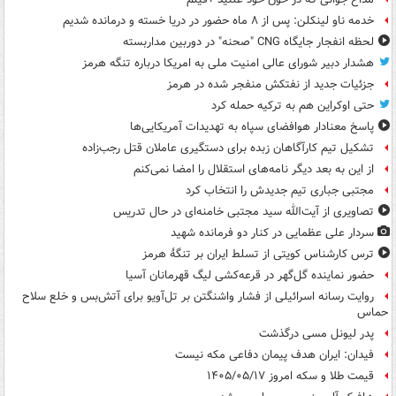
خدمه ناو لینکلن: پس از ۸ ماه حضور در دریا خسته و درمانده‌ شدیم
لحظه انفجار جایگاه CNG "صحنه" در دوربین مداربسته
هشدار دبیر شورای عالی امنیت ملی به امریکا درباره تنگه هرمز
جزئیات جدید از نفتکش منفجر شده در هرمز
حتی اوکراین هم به ترکیه حمله کرد
پاسخ معنادار هوافضای سپاه به تهدیدات آمریکایی‌ها
تشکیل تیم کارآگاهان زبده برای دستگیری عاملان قتل رجب‌زاده
از این به بعد دیگر نامه‌های استقلال را امضا نمی‌کنم
مجتبی جباری تیم جدیدش را انتخاب کرد
تصاویری از آیت‌الله سید مجتبی خامنه‌ای در حال تدریس
سردار علی عظمایی در کنار دو فرمانده شهید
ترس کارشناس کویتی از تسلط ایران بر تنگۀ هرمز
حضور نماینده گل‌گهر در قرعه‌کشی لیگ قهرمانان آسیا
روایت رسانه اسرائیلی از فشار واشنگتن بر تل‌آویو برای آتش‌بس و خلع سلاح
حماس
پدر لیونل مسی درگذشت
فیدان: ایران هدف پیمان دفاعی مکه نیست
قیمت طلا و سکه امروز ۱۴۰۵/۰۵/۱۷