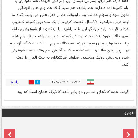
خانه داره، هم برای پسراش نیسان آبی وتراکتور خریده، هم گاوداری با
وام کمیته امداد داره، هم یارانه، هم سبد کالا، هم وام های آنچنانی
بدون سود و سهام عدالت و.... اونوقت دم از عدل علی می زنید. گناه ما
اینه درس خواندیم، 30سال خدمت کردیم. از یک مددجوی کمیته کمتریم.
فردای قیامت باید جوابگو این ظلم باشید. یا اینکه زنه از شوهرش جداشد
ومهر طلاق خورد رفت تحت پوشش کمیته. از تمام مواهب مثل وام های
چندصدملیونی بدون سود، یارانه، سبدکالا، سهام عدالت، دانشگاه آزاد نیم
بها، پول رهن خانه و.... استفاده میکنه، آخرش هم رفته صیغه شوهرش
شده وبه ریش دولت میخنده. خداوند خیانتکاران به بیت المال را لعت
کند.
پاسخ
۰۰:۴۲ - ۱۴۰۵/۰۳/۱۸
0
2
قیمت همه کالاهای اساسی دو برابر شده کالابرگ همان است که بود
خودرو