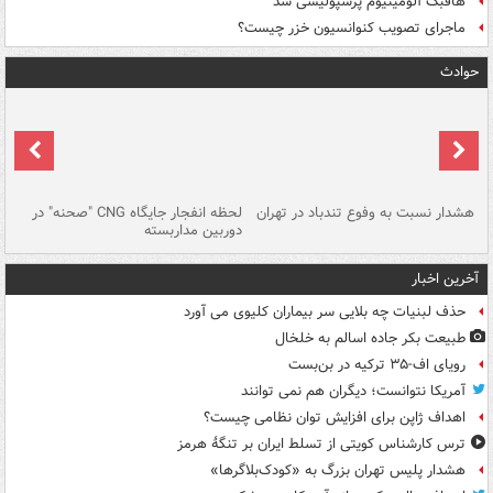
هافبک آلومینیوم پرسپولیسی شد
ماجرای تصویب کنوانسیون خزر چیست؟
حوادث
ای
هشدار نسبت به وفوع تندباد در تهران
لحظه انفجار جایگاه CNG "صحنه" در
دس
دوربین مداربسته
ات
آخرین اخبار
حذف لبنیات چه بلایی سر بیماران کلیوی می آورد
طبیعت بکر جاده اسالم به خلخال
رویای اف-۳۵ ترکیه در بن‌بست
آمریکا نتوانست؛ دیگران هم نمی توانند
اهداف ژاپن برای افزایش توان نظامی چیست؟
ترس کارشناس کویتی از تسلط ایران بر تنگۀ هرمز
هشدار پلیس تهران بزرگ به «کودک‌بلاگرها»