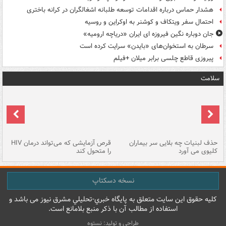
هشدار حماس درباره اقدامات توسعه طلبانه اشغالگران در کرانه باختری
احتمال سفر ویتکاف و کوشنر به اوکراین و روسیه
جان دوباره نگین فیروزه ای ایران «دریاچه ارومیه»
سرطان به استخوان‌های «بایدن» سرایت کرده است
پیروزی قاطع چلسی برابر میلان +فیلم
سلامت
حذف لبنیات چه بلایی سر بیماران
قرص آزمایشی که می‌تواند درمان HIV
عل
کلیوی می آورد
را متحول کند
قل
نسخه دسکتاپ
کليه حقوق اين سايت متعلق به پایگاه خبري-تحليلي مشرق نيوز می باشد و
استفاده از مطالب آن با ذکر منبع بلامانع است.
طراحی و تولید: نستوه