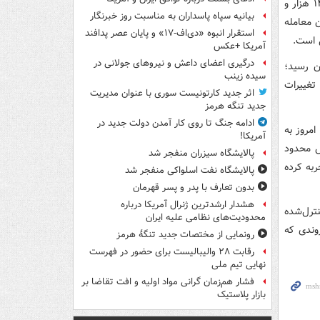
بر اساس آخرین نرخ‌های اعلامی، دلار امروز با افزایش نسبت به روز گذشته روی رقم ۱۴۷ هزار و
بیانیه سپاه پاسداران به مناسبت روز خبرنگار
 که روز گذشته دلار در سطح ۱۴۷ هزار و ۲۱۰ تومان معامله
استقرار انبوه «دی‌اف‑۱۷» و پایان عصر پدافند
ی است.
آمریکا +عکس
درگیری اعضای داعش و نیروهای جولانی در
ر افزایشی را دنبال کرد و به ۴۰ هزار و ۱۳۹ تومان رسید؛
سیده زینب
 تغییرات
اثر جدید کارتونیست سوری با عنوان مدیریت
جدید تنگه هرمز
ادامه جنگ تا روی کار آمدن دولت جدید در
۷ تومان قرار داشت، امروز به
آمریکا!
ایش محدود
پالایشگاه سیزران منفجر شد
ربه کرده
پالایشگاه نفت اسلواکی منفجر شد
بدون تعارف با پدر و پسر قهرمان
هشدار ارشدترین ژنرال آمریکا درباره
ترل‌شده
محدودیت‌های نظامی علیه ایران
وندی که
رونمایی از مختصات جدید تنگۀ هرمز
رقابت ۲۸ والیبالیست برای حضور در فهرست
نهایی تیم ملی
فشار هم‌زمان گرانی مواد اولیه و افت تقاضا بر
بازار پلاستیک