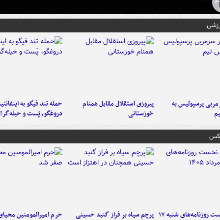
رزشی
ربی پرسپولیس به
پیروزی استقلال مقابل همنام
حمله تند فیگو به اینفانتین
م
خوزستانی
دروغگو، پَست‌ و حیله‌گر!
عکس
صفحه نخست روزنامه‌های شنبه ۱۷
پرچم سیاه بر فراز گنبد حسینی
حرم امیرالمومنین محیای