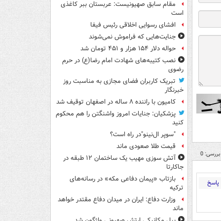
مقام سابق صهیونیست: عربستان ببر کاغذی
است
افشای رسوایی اخلاقی رئیس فیفا
جنایت‌هایی که فراموش نمی‌شوند
حواله دلار ۱۵۴ هزار و ۴۵۱ تومان شد
نصب کتیبه‌های شهادت امام رضا(ع) در حرم
رضوی
تبریک کاربران فضای مجازی به مناسبت روز
خبرنگار
کامیون با راننده ۸ ساله در اصفهان توقیف شد
پزشکیان: جنایات امروز واشنگتن را هم محکوم
کنید
"سوپر ال‌نینو"در راه است؟
قیمت طلا صعودی ماند
بررسی: 0
آتش سوزی مهیب یک ساختمان ۱۲ طبقه در
جاکارتا
بازتاب «پیمان دفاعی مکه» در رسانه‌های
پاسخ
ترکیه
وزارت دفاع: ایران در میدان دفاع مقتدر خواهد
ماند
بیل مکانیکی ارتش صهیونی واژگون شد