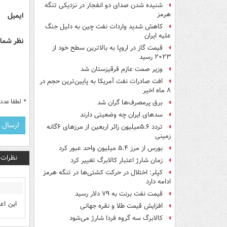
شنیده شدن صدای دو انفجار در نزدیکی تنگه
هرمز
ایمیل
کاهش شدید واردات نفت چین به دلیل جنگ
علیه ایران
نظر شما 
قیمت گاز در اروپا به بالاترین سطح خود از
۲۰۲۳ رسید
وزیر صمت عازم قرقیزستان شد
افت صادرات نفت آمریکا به پایین‌ترین حجم در
۸ ماه اخیر
*
لطفا عدد م
برق پرمصرف‌ها گران شد
سدهای ایران چه وضعیتی دارند
تردد ۵.۶میلیون زائر اربعین از مرزهای ۶گانه
زمینی
بورس از مرز ۵.۴ میلیون واحد عبور کرد
نظرات
زمان شارژ اعتبار کالابرگ تغییر کرد
کپلر: اختلال در حرکت کشتی‌ها در تنگه هرمز
ادامه دارد
قیمت نفت برنت به ۷۹ دلار رسید
این اع
افزایش قیمت طلا و نقره جهانی
کالابرگ سه گروه فردا شارژ می‌شود