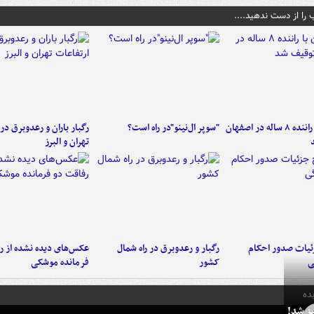
 را از دست ندهید....
کامیون با راننده ۸ ساله در اصفهان
"سوپر ال‌نینو"در راه است؟
رگبار باران و رعدوبرق در 
تهران و البرز
ئیات صدور احکام
رگبار و رعدوبرق در راه شمال
عکس‌های دیده نشده از ر
ی
کشور
فرمانده‌ موشکی
ده
ز شد!