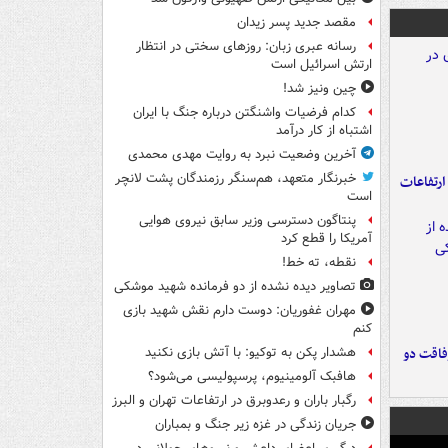
مقصد جدید پسر زیدان
رسانه عبری زبان: روزهای سختی در انتظار
ارتش اسرائیل است
چین ونیز شد!
کدام فرضیات واشنگتن درباره جنگ با ایران
اشتباه از کار درآمد
آخرین وضعیت نبرد به روایت مهدی محمدی
خبرنگار متعهد، هم‌سنگر رزمندگان پشت لانچر
ارتفاعات
است
پنتاگون دسترسی وزیر سابق نیروی هوایی
آمریکا را قطع کرد
نقطه، ته خط!
تصاویر دیده‌ نشده از دو فرمانده شهید موشکی
مهران غفوریان: دوست دارم نقش شهید بازی
کنم
فاقت دو
هشدار پکن به توکیو: با آتش بازی نکنید
هافبک آلومینیوم، پرسپولیسی می‌شود؟
رگبار باران و رعدوبرق در ارتفاعات تهران و البرز
جریان زندگی در غزه زیر جنگ و بمباران