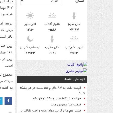
استان:
شده بود و
اذان صبح
طلوع آفتاب
اذان ظهر
۰۳:۴۳
۰۵:۱۸
۱۲:۱۰
نرخی که ن
دلار است
غروب خورشید
اذان مغرب
نیمه‌شب شرعی
۲۳:۲۳
۱۹:۲۱
۱۹:۰۲
یورو در ح
است.
مجموع تح
تازه های اقتصاد
حرکت می‌
به گفته ف
قیمت نفت به ۸۳ دلار و ۵۵ سنت در هر بشکه
رسید
حواله دلار ۱۵۴ هزار و ۴۵۱ تومان شد
قیمت طلا صعودی ماند
فشار هم‌زمان گرانی مواد اولیه و افت تقاضا بر