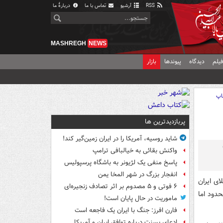
RSS
آرشیو
تماس با ما
دربارهٔ ما
MASHREGH
NEWS
یلم
دیدگاه
پیوندها
بازار
اپ
پربازدیدترین ها
شاید روسیه، آمریکا را در ایران زمین‌گیر کند!
واکنش بقائی به خیالبافی ترامپ
پاسخ منفی یک لژیونر به باشگاه پرسپولیس
انفجار بزرگ در شهر المخا یمن
 و طلای ایران
۶ فوتی و ۵ مصدوم بر اثر تصادف زنجیره‌ای
حدود اما
ماموریت در حال پایان است!
فارن افرز: جنگ با ایران یک فاجعه است
ادعای بسنت درباره توافق ایران و آمریکا