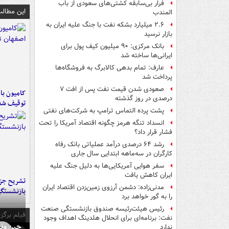
فرار بی‌سابقه کشتی‌های سعودی از باب
این مطالب
المندب
۲.۶ میلیارد بشکه نفت با جنگ علیه ایران به
بازار نرسید
بانک مرکزی: ۹۰ میلیون کیف پول برای
ایرانی‌ها ساخته شد
عارف: تمام بدهی کالابرگ به فروشگاه‌ها
پرداخت شد
صعودی شدن قیمت نفت پس از افت ۷
درصدی در روز گذشته
توقیف شد
پشت پرده التماس ترامپ به شرکت‌های نفتی
انسداد تنگه هرمز چگونه اقتصاد آمریکا را تحت
فشار قرار داد؟
رشد ۶۴ درصدی درآمد عملیاتی بانک رفاه
کارگران در سه‌ماهه ابتدایی سال جاری
سفر هوایی آمریکایی‌ها به دلیل جنگ علیه
ایران کاهش یافت
تشریح جز
مدنی‌زاده: دشمن آرزوی زمین‌زدن اقتصاد ایران
بازنشستگ
را به گور خواهد برد
رئیس هیئت‌رئیسه صندوق بازنشستگی صنعت
فیلم برگزی
نفت: برنامه‌ای برای انحلال هلدینگ اهداف وجود
چین ونی
ندارد