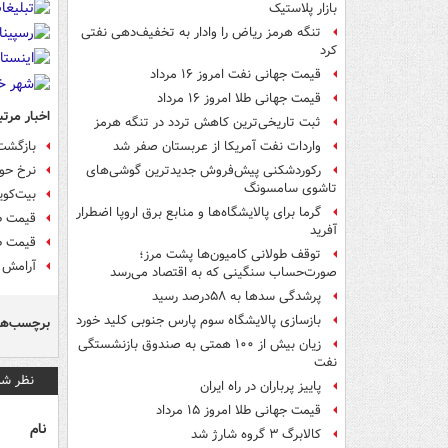
بازار پلاستیک
تنگه هرمز ریاض را وادار به تخفیف‌دهی نفتی
کرد
قیمت جهانی نفت امروز ۱۶ مرداد
قیمت جهانی طلا امروز ۱۶ مرداد
اخبار مرتب
ثبت تاریخی‌ترین کاهش تردد در تنگه هرمز
بازگشت طلا ب
واردات نفت آمریکا از عربستان صفر شد
نرخ حواله د
رکوردشکنی پیش‌فروش جدیدترین گوشی‌های
تاشوی سامسونگ
بیت‌کوی
گرما برای پالایشگاه‌ها و منابع برق اروپا اضطرار
قیمت طلا
آفرید
قیمت طلا و
توقف طولانی کامیون‌ها پشت مرز؛
آرامش ق
صورت‌حساب سنگینی که به اقتصاد می‌رسد
پرشدگی سدها به ۵۸درصد رسید
بازسازی پالایشگاه سوم پارس جنوبی کلید خورد
برچسب‌ها
زیان بیش از ۱۰۰ همتی به صندوق‌ بازنشستگی
نفت
نظر شم
پاییز پرباران در راه ایران
قیمت جهانی طلا امروز ۱۵ مرداد
نام
کالابرگ ۳ گروه شارژ شد