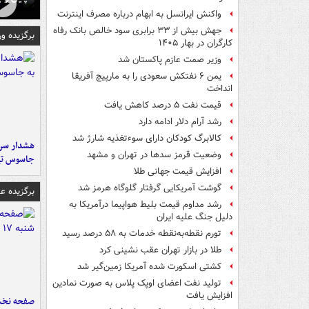
واکنش ایرانسل به ابهام درباره مصرف اینترنت
جهش بیش از ۳۳ برابری سود خالص بانک رفاه
برگزیده و
کارگران در بهار ۱۴۰۵
وزیر صمت عازم پاکستان شد
یمن ۶ نفتکش سعودی را به مارپیچ آفریقا
انداخت
قیمت نفت ۵ درصد کاهش یافت
رشد آرام دلار ادامه دارد
کالابرگ کودکان دارای سوءتغذیه شارژ شد
هشدار سرم
وضعیت قرمز سدها در تهران و مشهد
جاسوس تی
افزایش قیمت جهانی طلا
گوشت آمریکایی گرفتار گلوگاه هرمز شد
برگزیده 
رشد مداوم قیمت بلیط هواپیما درآمریکا به
دلیل جنگ علیه ایران
تورم نقطه‌به‌نقطه خدمات به ۵۸ درصد رسید
طلا در بازار تهران عقب نشینی کرد
کشتی اسکورت شده آمریکا زمین‌گیر شد
تولید نفت اعضای اوپک پلاس به صورت نمادین
افزایش یافت