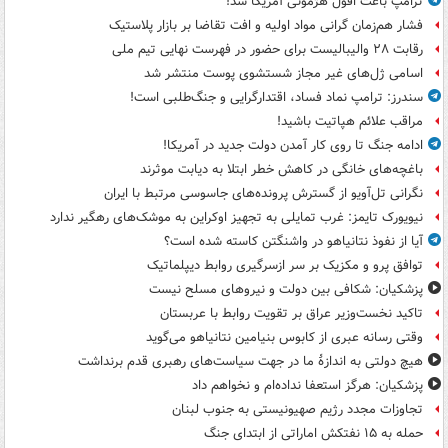
ترامپ باعث افول هژمونی آمریکا شد!
فشار هم‌زمان گرانی مواد اولیه و افت تقاضا بر بازار پلاستیک
رقابت ۲۸ والیبالیست برای حضور در فهرست نهایی تیم ملی
اسامی ژل‌های غیر مجاز شستشوی پوست منتشر شد
سندرز: ترامپ نماد فساد، اقتدارگرایی و جنگ‌طلبی است!
مراقب علائم هپاتیت باشید!
ادامه جنگ تا روی کار آمدن دولت جدید در آمریکا!
باغچه‌های خانگی در کاهش خطر ابتلا به دیابت موثرند
نگرانی تل‌آویو از گسترش پرونده‌های جاسوسی مرتبط با ایران
نیویورک تایمز: غرب تمایلی به تجهیز اوکراین به موشک‌های رهگیر ندارد
آیا از نفوذ نتانیاهو در واشنگتن کاسته شده است؟
توافق پرو و مکزیک بر سر ازسرگیری روابط دیپلماتیک
پزشکیان: شکافی بین دولت و نیروهای مسلح نیست
تاکید نخست‌وزیر عراق بر تقویت روابط با عربستان
وقتی رسانه عبری از کابوس بنیامین نتانیاهو می‌گوید
هیچ دولتی به اندازۀ ما در جهت سیاست‌های رهبری قدم برنداشت
پزشکیان: هرگز استعفا نداده‌ام و نخواهم داد
تجاوزات مجدد رژیم صهیونیستی به جنوب لبنان
حمله به ۱۵ نفتکش‌ اماراتی از ابتدای جنگ