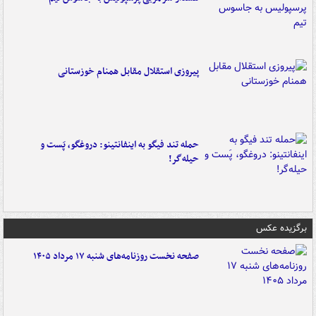
پیروزی استقلال مقابل همنام خوزستانی
حمله تند فیگو به اینفانتینو: دروغگو، پَست‌ و
حیله‌گر!
برگزیده عکس
صفحه نخست روزنامه‌های شنبه ۱۷ مرداد ۱۴۰۵