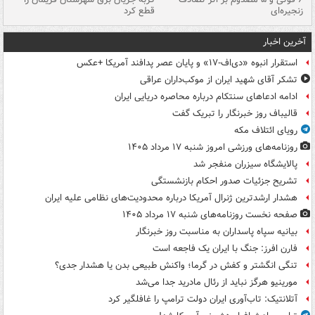
زنجیره‌ای
قطع کرد
آخرین اخبار
استقرار انبوه «دی‌اف‑۱۷» و پایان عصر پدافند آمریکا +عکس
تشکر آقای شهید ایران از موکب‌داران عراقی
ادامه ادعاهای سنتکام درباره محاصره دریایی ایران
قالیباف روز خبرنگار را تبریک گفت
رویای ائتلاف مکه
روزنامه‌های ورزشی امروز ‌شنبه ۱۷ مرداد ۱۴۰۵
پالایشگاه سیزران منفجر شد
تشریح جزئیات صدور احکام بازنشستگی
هشدار ارشدترین ژنرال آمریکا درباره محدودیت‌های نظامی علیه ایران
صفحه نخست روزنامه‌های شنبه ۱۷ مرداد ۱۴۰۵
بیانیه سپاه پاسداران به مناسبت روز خبرنگار
فارن افرز: جنگ با ایران یک فاجعه است
تنگی انگشتر و کفش در گرما؛ واکنش طبیعی بدن یا هشدار جدی؟
مورینیو هرگز نباید از رئال مادرید جدا می‌شد
آتلانتیک: تاب‌آوری ایران دولت ترامپ را غافلگیر کرد