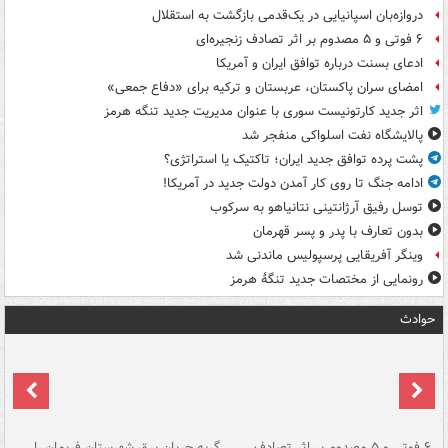
دروازه‌بان اسپانیایی در یک‌قدمی بازگشت به استقلال
۶ فوتی و ۵ مصدوم بر اثر تصادف زنجیره‌ای
ادعای بسنت درباره توافق ایران و آمریکا
امضای سران پاکستان، عربستان و ترکیه برای «دفاع جمعی»
اثر جدید کارتونیست سوری با عنوان مدیریت جدید تنگه هرمز
پالایشگاه نفت اسلواکی منفجر شد
پشت پرده توافق جدید ایران؛ تاکتیک یا استراتژی؟
ادامه جنگ تا روی کار آمدن دولت جدید در آمریکا!
توسل رفیق آرژانتینی نتانیاهو به سرکوب
بدون تعارف با پدر و پسر قهرمان
وینگر آفریقایی پرسپولیس ماندنی شد
رونمایی از مختصات جدید تنگۀ هرمز
حوادث
۶ فوتی و ۵ مصدوم بر اثر تصادف
گربه جریان برق شهرستان فریمان را
رگ