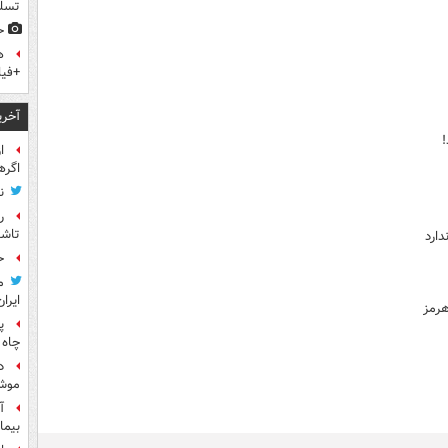
تسلی
ح
ه
+فیل
آخری
!
ا
اگره
ن
ر
تاش
دارد
ح
م
ایران
هرمز
پ
چاه 
د
موش
آ
بیما