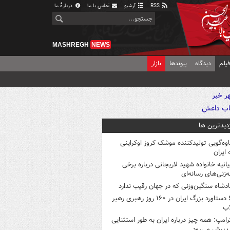
RSS
آرشیو
تماس با ما
دربارهٔ ما
MASHREGH
NEWS
یلم
دیدگاه
پیوندها
بازار
زدیدترین ها
اوه‌گویی تولیدکننده موشک کروز اوکراینی
 ایران
یانیه خانواده شهید لاریجانی درباره برخی
ه‌زنی‌های رسانه‌ای
ادشاه سنگین‌وزنی که در جهان رقیب ندارد
۶ دستاورد بزرگ ایران در ۱۶۰ روز رهبری رهبر
اب
رامپ: همه چیز درباره ایران به طور استثنایی
 پیش می‌رود