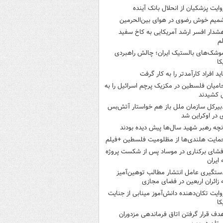
وایت پزشکیان از انحلال بانک آینده
میم خوش رضوی در هوای بین‌الحرمین
شدار افسر ارشد آمریکایی به کاخ سفید
م
وشک‌های بالستیک ایران؛ چالش راهبردی
کا
اید افراد کارآمدتر را به کار گرفت
امیان فلسطین در مکزیک پرچم اسرائیل را به
 کشیدند
بیرکل سازمان ملل باز هم خواستار آتش‌بس
 در اوکراین شد
نچه رهبر شهید سال‌ها پیش دیده بودند
مایت هلندی‌ها از مظلومیت فلسطین +فیلم
فشای برکناری در موساد پس از شکست پروژه
 ایران
ستگیری عامل انتشار مطالب توهین‌آمیز
 زائران اربعین در فضای مجازی
وایت تکان‌دهنده دانش‌آموز مینابی از جنایت
کا
دف قرار گرفتن اتاق‌ فرماندهی مزدوران