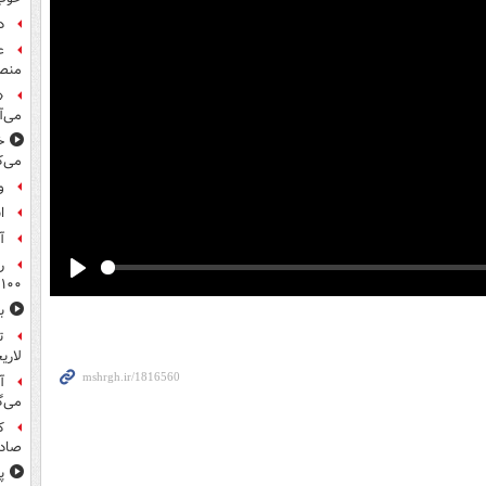
د
ع
منص
«
می‌آ
خ
می‌ک
و
ا
آ
ر
۱۰۰میلیون تومان!
Play
ب
ت
لاری
آ
می‌گ
ک
صادر
پ