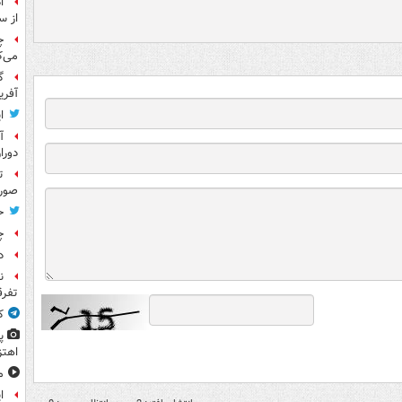
ا
از س
چ
می‌ک
گ
آفری
ا
آ
دورا
ت
صورت
ح
چ
د
ن
تفرق
ک
پ
اهتز
م
ا