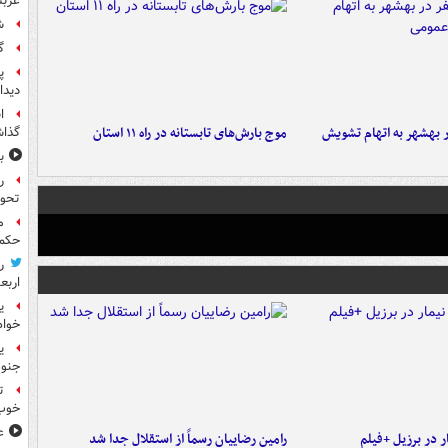
عربس
ش
گ
پ
دیدا
ا
۶ نفر در بهشهر به اتهام تشویش
موج بارش‌های تابستانه در راه ۱۱ استان
گذا
ب
ر
تحو
م
حکم 
ر
اربع
ی
خواه
جنوب
ت
خوب
ع
 در برزیل +فیلم
رامین رضاییان رسماً از استقلال جدا شد