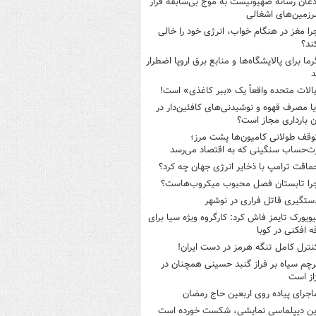
ذعان رسانه صهیونیست به موج بی‌سابقه فرار
رزمین‌های اشغالی
را مغز در هنگام خواب، انرژی خود را خالی
ند؟
رما برای پالایشگاه‌ها و منابع برق اروپا اضطرار
د
یالات متحده واقعاً یک «ببر کاغذی» است!
یا مصرف قهوه و نوشیدنی‌های کافئین‌دار در
ن بارداری مجاز است؟
وقف طولانی کامیون‌ها پشت مرز؛
‌حساب سنگینی که به اقتصاد می‌رسد
ماقت ترامپ با ذخایر انرژی جهان چه کرد؟
را تابستان فصل محبوب میکروب‌هاست؟
ستگیری قاتل فراری در نوشهر
یویورک تایمز فاش کرد: کارگروه ویژه سیا برای
ه افکنی در کوبا
نترل کامل تنگه هرمز در دست ایران!
رچم سیاه بر فراز گنبد حسینی همچنان در
از است
اجرای پیاده روی اربعین حاج رمضان
ین دیپلماسی نمایشی، شکست خورده است