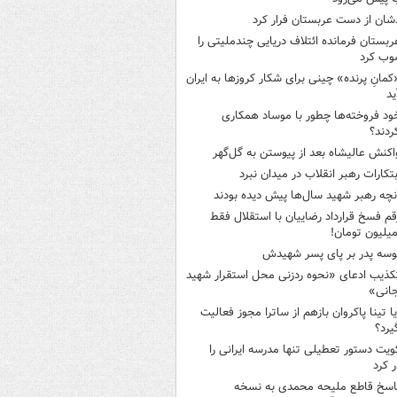
شان از دست عربستان فرار کرد
ربستان فرمانده ائتلاف دریایی چندملیتی را
وب کرد
کمانِ پرنده» چینی برای شکار کروزها به ایران
ید
ود فروخته‌ها چطور با موساد همکاری
ردند؟
اکنش عالیشاه بعد از پیوستن به گل‌گهر
بتکارات رهبر انقلاب در میدان نبرد
نچه رهبر شهید سال‌ها پیش دیده بودند
قم فسخ قرارداد رضاییان با استقلال فقط
وسه‌ پدر بر پای پسر شهیدش
کذیب ادعای «نحوه ردزنی محل استقرار شهید
جانی»
یا تینا پاکروان بازهم از ساترا مجوز فعالیت
یرد؟
ویت دستور تعطیلی تنها مدرسه ایرانی را
 کرد
اسخ قاطع ملیحه محمدی به نسخه