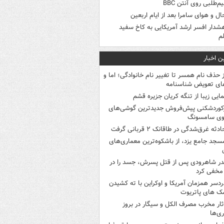
م‌طلبی روی آنتن BBC
ال و هوای سامرا بعد از ایام اربعین
شدار افسر ارشد آمریکایی به کاخ سفید
م
ن اخبار
ز حذف نام همسر تا تغییر نام خانوادگی؛ اما و
ای تعویض شناسنامه
مایی زیبا از تنگه کریان جزیره قشم
کوردشکنی پیش‌فروش جدیدترین گوشی‌های
وی سامسونگ
ادثه غرق‌شدگی در طاقانک ۲ قربانی گرفت
سجد جامع یزد، از باشکوه‌ترین معماری‌های
در شاهرودی پس از قتل پسرش، جسد را در
مخفی کرد
ردسر همزمان آمریکا و اوکراین با ته کشیدن
ک های پاتریوت
ثار مخرب مصرف الکل و سیگار در بروز
ری‌ها