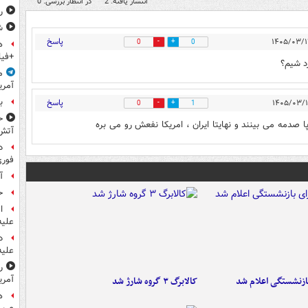
انتشار یافته: 2
در انتظار بررسی: 0
ر
ش
پاسخ
0
0
ه
+فیل
د شیم؟
م
آمری
ب
پاسخ
0
1
ح
آتش
د
فوری
آ
ح
ا
علیه
د
علیه
ر
آمری
ازنشستگی اعلام شد
کالابرگ ۳ گروه شارژ شد
ه