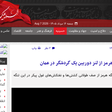
جمعه ۱۶ مرداد ۱۴۰۵ -
Aug 7 2026
ی
دفاع و امنیت
جهاد و مقاومت
حسینیه
فرهنگ و هنر
جامعه
اقتصاد
عکس و ف
۲ نظر
چاپ
پربا
رمز از لنز دوربین یک گردشگر در عمان
ی
علیه
 هرمز از صف طولانی کشتی‌ها و نفتکش‌های غول پیکر در این تنگه
ب
گمان
پ
انقل
ت
خوب