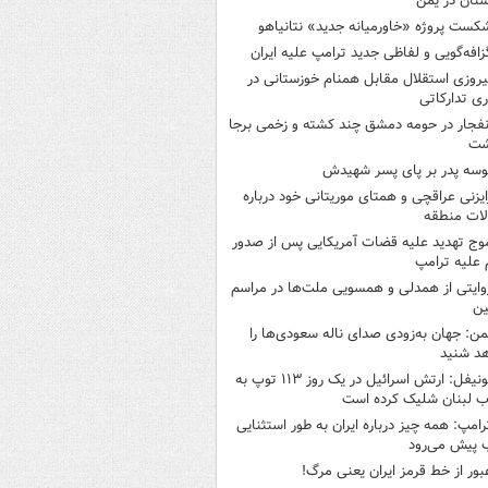
تان در یمن
کست پروژه «خاورمیانه جدید» نتانیاهو
زافه‌گویی و لفاظی جدید ترامپ علیه ایران
یروزی استقلال مقابل همنام خوزستانی در
ری تدارکاتی
نفجار در حومه دمشق چند کشته و زخمی برجا
شت
وسه‌ پدر بر پای پسر شهیدش
ایزنی عراقچی و همتای موریتانی خود درباره
لات منطقه
وج تهدید علیه قضات آمریکایی پس از صدور
علیه ترامپ
وایتی از همدلی و همسویی ملت‌ها در مراسم
ین
من: جهان به‌زودی صدای ناله سعودی‌ها را
د شنید
یونیفل: ارتش اسرائیل در یک روز ۱۱۳ توپ به
 لبنان شلیک کرده است
رامپ: همه چیز درباره ایران به طور استثنایی
 پیش می‌رود
بور از خط قرمز ایران یعنی مرگ!