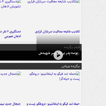
تکذیب شایعه معافیت سربازان فراری
دستگیری 
اذهان عمومی
فیلم برگزیده
بوسه‌ پدر بر پای پسر شهیدش
برگزیده ورزشی
حمله تند فیگو به اینفانتینو: دروغگو، پَست‌ و
جنجال جدید نیمار