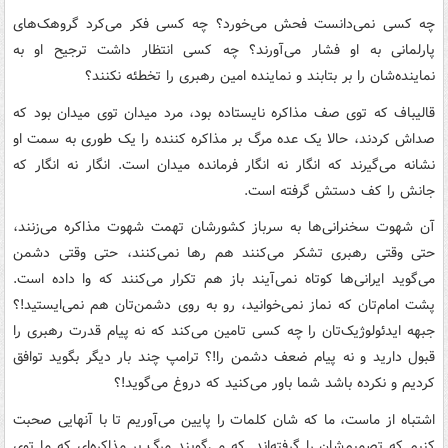
چه کسی نمی‌دانست فحش می‌خورد؟ چه کسی فکر می‌کرد گروهک‌های
پارلمانی به او فشار می‌آورند؟ چه کسی انتظار داشت ترجیح او به
نماینده‌شان را بر بتابند و نماینده امین رهبری را تخطئه نکنند؟
قالیباف که توی صف مذاکره نایستاده بود، مرد میدان توی میدان بود که
صداش کردند، حالا یک عده مرگ بر مذاکره کننده را یک طوری به سمت او
نشانه می‌گیرند که انگار نه انگار فرمانده میدان است. انگار نه انگار که
جانش را کف دستش گرفته است.
آن شهوت سخنرانی‌ها به سرباز کشورشان تهمت شهوت مذاکره می‌زنند،
حتی وقتی رهبری تشکر می‌کنند هم رها نمی‌کنند، حتی وقتی دشمن
می‌گوید ایرانی‌ها کوتاه نمی‌آیند باز هم تکرار می‌کنند که وا داده است.
پشت امام‌تان که نماز نمی‌خوانید، رو به روی دشمن‌تان هم نمی‌ایستید!؟
جبهه ایدئولوژیک‌تان را چه کسی تامین می‌کند که نه پیام قدرت رهبری را
قبول دارید و نه پیام ضعف دشمن را!؟ ترامپ چند بار دیگر بگوید توافق
کردیم و نکرده باشد شما باور می‌کنید که دروغ می‌گوید!؟
اشتباه از ماست، ما که شان کلمات را پایین می‌آوریم تا با آنهایی صحبت
کنیم که تصمیم‌شان را گرفته‌اند. که می‌گویند مرگ بر مذاکره‌ای که ما توی