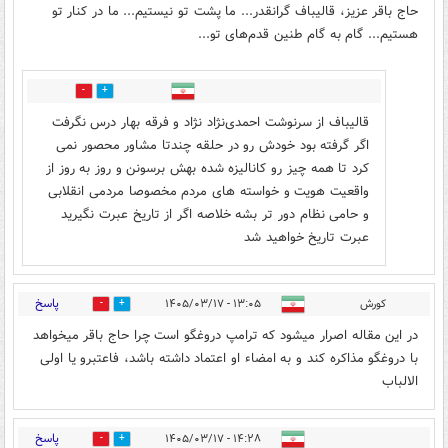
حاج باقر عزیز، قالیباف گرانقدر... ما پشت تو نیستیم... ما در کنار تو
هستیم... گام به گام طنین قدم‌های تو...
8
7
قالیباف از سرنوشت احمدی‌نژاد نژاد و فرقه بهار درس نگرفت
اگر گرفته بود خودش رو در حلقه چندتا مشاور محصور نمی
کرد تا همه چیز رو کانالیزه شده بهش برسونن و روز به روز از
واقعیت هویت و خواسته های مردم مخصوصا مردمی انقلابی
و حامی نظام دور تر بشه خلاصه اگر از تاریخ عبرت نگیرید
عبرت تاریخ خواهید شد
پاسخ
کورش
۱۳:۰۵ - ۱۴۰۵/۰۳/۱۷
4
9
در این مقاله اصرار میشود که ترامپ دروغگو است چرا حاج باقر میخواهد
با دروغگو مذاکره کند و به امضاء او اعتماد داشته باشد، فاعتبرو یا اولی
الالباب
پاسخ
۱۴:۲۸ - ۱۴۰۵/۰۳/۱۷
0
4