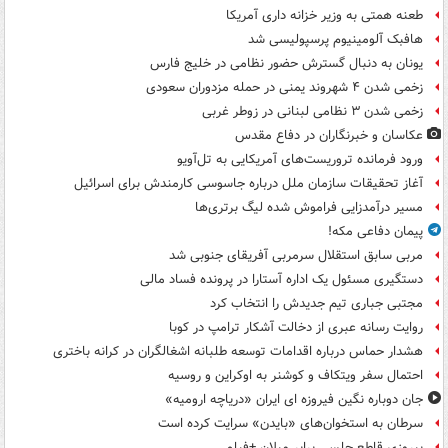
طعنه همتی به وزیر خزانه داری آمریکا
هافبک آلومینیوم پرسپولیسی شد
یونان به دنبال گسترش حضور نظامی در خلیج فارس
زخمی شدن ۴ شهروند یمنی در حمله مزدوران سعودی
زخمی شدن ۳ نظامی لبنانی در زوطر غربی
عکاسان و خبرنگاران در دفاع مقدس
ورود فرمانده تروریست‌های آمریکایی به تل‌آویو
آغاز تحقیقات سازمان ملل درباره جاسوسی کارمندش برای اسرائیل
مسیر درآمدزایی فراموش شده لیگ برتری‌ها
پیمان دفاعی مکه!
مربی سابق استقلال سرمربی آفریقای جنوبی شد
دستگیری مسئول یک اداره آستارا در پرونده فساد مالی
مجتبی جباری تیم جدیدش را انتخاب کرد
روایت رسانه عبری از دخالت آشکار ترامپ در کوبا
هشدار حماس درباره اقدامات توسعه طلبانه اشغالگران در کرانه باختری
احتمال سفر ویتکاف و کوشنر به اوکراین و روسیه
جان دوباره نگین فیروزه ای ایران «دریاچه ارومیه»
سرطان به استخوان‌های «بایدن» سرایت کرده است
پیروزی قاطع چلسی برابر میلان +فیلم