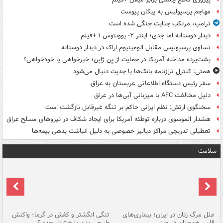
مهاجم پرسپولیس به پیکان پیوست
ترامپ، مرتکب جنایت جنگی شده است
دیدار دوستانه اما جدی؛ اینتر ۲- یوونتوس ۱ +فیلم
تساوی پرسپولیس مقابل الومینیوم اراک در دیدار دوستانه
پشت‌پرده مداخله آمریکا در حمایت از یِن ژاپن؛ خیرخواهی یا خودخواهی؟
همتی: کنترل ترازنامه بانک‌ها با جدیت دنبال می‌شود
سفر رئیس دستگاه اطلاعاتی عربستان به عراق
دلیل مخالفت AFC با میزبانی آبی‌ها در عراق
سخنگوی ارتش: نظم ایرانی حاکم بر تنگه غیرقابل بازگشت است
هشدار الموسوی درباره توطئه آمریکا برای ایجاد شکاف در نیروهای مسلح عراق
تعطیلی تدریجی مراکز دیالیز خصوصی به دلیل انباشت بدهی بیمه‌ها
سلامت
علل مرگ زنان در ایران؛ بیماری‌های
تنگی انگشتر و کفش در گرما؛ واکنش
اس
قلبی همچنان در صدر
طبیعی بدن یا هشدار جدی؟
پو