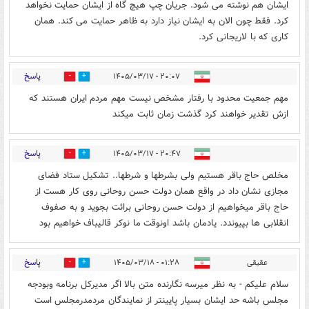
ایشان هم نوشته می شود. جریان چپ هیچ گاه از ایشان حمایت نخواهد
کرد. فقط چون الان به ایشان نیاز دارد به ظاهر حمایت می کند. همان
کاری که با لاریجانی کرد.
پاسخ
۲۰:۰۷ - ۱۴۰۵/۰۳/۱۷
1
1
مهم جمعیت محدود با رفتار مشخص نیست مهم مردم ایران هستند که
ازش تقدیر خواهند کرد گذشت زمان ثابت میکند
پاسخ
۲۰:۴۷ - ۱۴۰۵/۰۳/۱۷
0
0
مخلص حاج باقر هستیم ولی بشرطها و شرطها.. تشکیل ستاد فضای
مجازی نشان داد در واقع همان دولت حسن روحانی روی کار هست‌ از
حاج باقر میخواهیم از دولت حسن روحانی برائت بجوید و به صفوف
انقلابی ها بپیوندد‌. یادمان باشد اونوقت ما نوکر قالیباف خواهیم بود
پاسخ
عقیقی
۰۱:۲۸ - ۱۴۰۵/۰۳/۱۸
0
0
سلام علیکم - به نظر میرسه نگارنده متن بالا اگر مدیرکل برنامه وبودجه
مجلس باشه حد ایشان بسیار پایینتر از نمایندگان مردمدرمجلس است