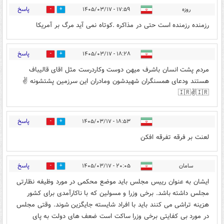
پاسخ
روزه
۱۷:۵۹ - ۱۴۰۵/۰۳/۱۷
1
4
رزمنده رزمنده است حتی در مذاکره .کوتاه نمی آید مرگ بر آمریکا
پاسخ
۱۸:۲۸ - ۱۴۰۵/۰۳/۱۷
1
2
مردم پشت انسان باشرف میهن دوست وکاردرست مثل اقای قالیباف
هستند ودعای همسنگران شهیدشون ومادران این سرزمین پشتشونه ✌️
🇮🇷✌️🇮🇷
پاسخ
۱۸:۵۳ - ۱۴۰۵/۰۳/۱۷
0
1
لعنت بر فرقه تفرقه افکن
پاسخ
سامان
۲۰:۰۵ - ۱۴۰۵/۰۳/۱۷
0
1
ایشان به عنوان رییس مجلس باید موضع محکمی در مورد وظیفه نظارتی
مجلس داشته باشد. برخی وزرا و مسولین که با ناکارآمدی برای کشور
هزینه تراشی می کنند باید با افراد شایسته جایگزین شوند. وقتی مجلس
در مورد بی کفایتی برخی وزرا ساکت است ضعف های دولت به پای