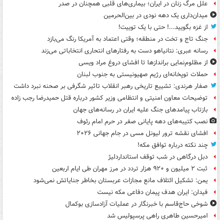
علل مرگ زنان در ایران؛ بیماری‌های قلبی همچنان در صدر
میدان‌داری یک دهه نودی در بین‌الحرمین
از غزه بگویید...! حتی با یک توییت!
جنگ تاج و تخت در منطقه؛ وقتی اعتماد به آمریکا رنگ می‌بازد
رسانه عبری: نتانیاهو دست به رفتارهای انتحاری انتخاباتی می‌زند
از مظلوم‌نمایی براندازها تا افشای دروغ مراد ویسی
حملات توپخانه‌ای رژیم صهیونیستی به جنوب لبنان
صفار هرندی: تشییع تاریخی رهبر انقلاب تاثیر شگرفی بر صحنه نبرد داشت
توضیحات معاون امنیتی و انتظامی وزیر کشور درباره قتل حمیدرضا رجب زاده
بازتاب پیامدهای جنگ علیه ایران در رسانه‌های جهان
نصب کتیبه‌های دهه پایانی صفر در حرم امام رئوف
افشای نقشه ترور لیونل مسی در جام جهانی ۲۰۲۶
چند نکته درباره توافق مکه!
دبل درگاهی در شب توقف استانداردلیژ
ثبت ۲ میلیون و ۹۲۰ هزار تردد در مرز مهران طی ایام اربعین
یمن: تشکیل ائتلاف مانع مجازات عربستان بخاطر جنایاتش نمی‌شود
فیدان: ایران هدف پیمان دفاعی مکه نیست
شوخی حاج‌قاسم با خبرنگار در عملیات آزادسازی بوکمال
امیرحسین طاهری راهی پرسپولیس شد