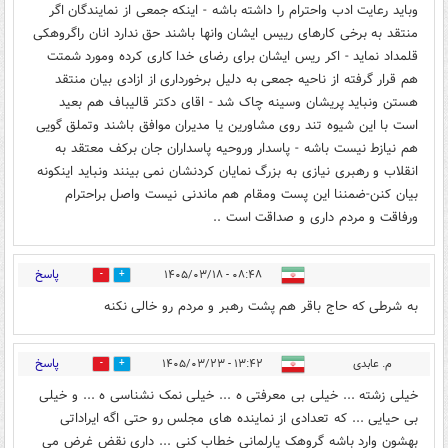
وباید رعایت ادب واحترام را داشته باشه - اینکه جمعی از نمایندگان اگر
منتقد به برخی کارهای رییس ایشان وانها باشند حق ندارد انان راگروهکی
قلمداد نماید - اکر ریس ایشان برای رضای خدا کاری کرده ومورد شمتت
هم قرار گرفته از ناحیه جمعی به دلیل برخورداری از ازادی بیان منتقد
هستن ونباید پریشان وسینه چاک شد - اقای دکتر قالیباف هم بعید
است با این شیوه تند روی مشاورین یا مدیران موافق باشند وتملق گویی
هم نیازط نیست باشه - پاسدار وروحیه پاسداران جان برکف معتقد به
انقلاب و رهبری نیازی به بزرگ نمایان کردنشان نمی بینند ونباید اینکونه
بیان کنن-ضمننا این پست ومقام هم ماندنی نیست واصل براحترام
ورفاقت و مردم داری و صداقت است ..
پاسخ
۰۸:۴۸ - ۱۴۰۵/۰۳/۱۸
1
1
به شرطی که حاج باقر هم پشت رهبر و مردم رو خالی نکنه
پاسخ
م. عابدی
۱۳:۴۲ - ۱۴۰۵/۰۳/۲۳
0
0
خیلی زشته ... خیلی بی معرفتی ه ... خیلی نمک نشناسی ه ... و خیلی
بی حیایی ... که تعدادی از نماینده های مجلس رو حتی اگه ایراداتی
بهشون وارد باشه گروهک پارلمانی خطاب کنی ... داری نقض غرض می