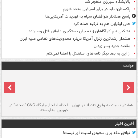
پالایشگاه سیزران منفجر شد
پاکستان: باید در برابر اسرائیل متحد شویم
پاسخ معنادار هوافضای سپاه به تهدیدات آمریکایی‌ها
حتی اوکراین هم به ترکیه حمله کرد
تشکیل تیم کارآگاهان زبده برای دستگیری عاملان قتل رجب‌زاده
هشدار ارشدترین ژنرال آمریکا درباره محدودیت‌های نظامی علیه ایران
مقصد جدید پسر زیدان
از این به بعد دیگر نامه‌های استقلال را امضا نمی‌کنم
حوادث
ای
هشدار نسبت به وفوع تندباد در تهران
لحظه انفجار جایگاه CNG "صحنه" در
دس
دوربین مداربسته
ات
آخرین اخبار
توافق مکه برای سعودی امنیت آور نیست!