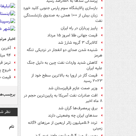
پرشدگی سدها به ۵۸درصد رسید
بازسازی پالایشگاه سوم پارس جنوبی کلید خورد
زیان بیش از ۱۰۰ همتی به صندوق‌ بازنشستگی
نفت
پاییز پرباران در راه ایران
قیمت جهانی طلا امروز ۱۵ مرداد
اخبار مرتب
کالابرگ ۳ گروه شارژ شد
آخرین ت
شنیده شدن صدای دو انفجار در نزدیکی تنگه
۹۴ میلیارد ارز صادراتی کجا گیر افتاده است؟
هرمز
ترمز قی
کاهش شدید واردات نفت چین به دلیل جنگ
علیه ایران
خروج پو
قیمت گاز در اروپا به بالاترین سطح خود از
قیمت طلا
۲۰۲۳ رسید
وزیر صمت عازم قرقیزستان شد
برچسب‌ها
افت صادرات نفت آمریکا به پایین‌ترین حجم در
۸ ماه اخیر
برق پرمصرف‌ها گران شد
نظر شم
سدهای ایران چه وضعیتی دارند
تردد ۵.۶میلیون زائر اربعین از مرزهای ۶گانه
نام
زمینی
بورس از مرز ۵.۴ میلیون واحد عبور کرد