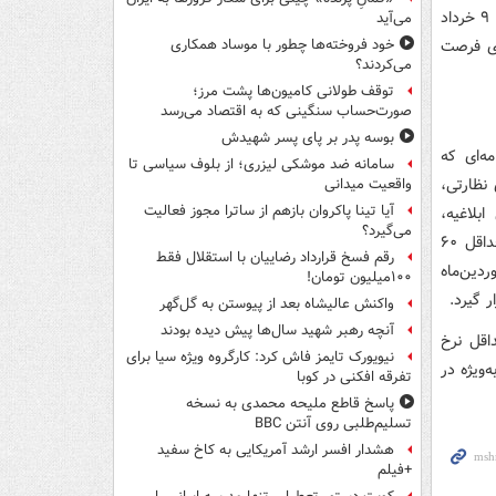
کرد. بر اساس ابلاغیه جدید دهقان دهنوی به‌تاریخ ۱۳ خرداد ۱۴۰۵، مهلتی که پیش‌تر تا ۹ خرداد
می‌آید
لان اقتصادی فرصت
خود فروخته‌ها چطور با موساد همکاری
می‌کردند؟
توقف طولانی کامیون‌ها پشت مرز؛
صورت‌حساب سنگینی که به اقتصاد می‌رسد
بوسه‌ پدر بر پای پسر شهیدش
ن ۱۴۰۵ بازمی‌گردد؛ نامه‌ای که
سامانه ضد موشکی لیزری؛ از بلوف سیاسی تا
نظارتی،
واقعیت میدانی
آیا تینا پاکروان بازهم از ساترا مجوز فعالیت
بلاغیه،
می‌گیرد؟
صادرکنندگان و دارندگان کارت بازرگانی برای ادامه فعالیت‌های تجاری خود کافی بود حداقل ۶۰
رقم فسخ قرارداد رضاییان با استقلال فقط
دین‌ماه
۱۰۰میلیون تومان!
 گیرد.
واکنش عالیشاه بعد از پیوستن به گل‌گهر
آنچه رهبر شهید سال‌ها پیش دیده بودند
اقل نرخ
نیویورک تایمز فاش کرد: کارگروه ویژه سیا برای
ندگان به‌ویژه در
تفرقه افکنی در کوبا
پاسخ قاطع ملیحه محمدی به نسخه
تسلیم‌طلبی روی آنتن BBC
هشدار افسر ارشد آمریکایی به کاخ سفید
+فیلم