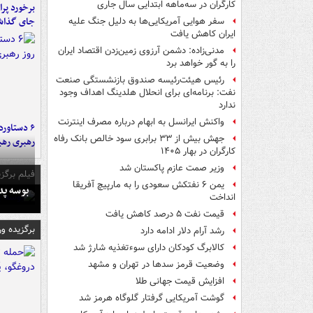
کارگران در سه‌ماهه ابتدایی سال جاری
جای گذا
سفر هوایی آمریکایی‌ها به دلیل جنگ علیه
ایران کاهش یافت
مدنی‌زاده: دشمن آرزوی زمین‌زدن اقتصاد ایران
را به گور خواهد برد
رئیس هیئت‌رئیسه صندوق بازنشستگی صنعت
نفت: برنامه‌ای برای انحلال هلدینگ اهداف وجود
ندارد
واکنش ایرانسل به ابهام درباره مصرف اینترنت
جهش بیش از ۳۳ برابری سود خالص بانک رفاه
رهبری رهب
کارگران در بهار ۱۴۰۵
وزیر صمت عازم پاکستان شد
فیلم برگزی
یمن ۶ نفتکش سعودی را به مارپیچ آفریقا
بوسه‌ پ
انداخت
قیمت نفت ۵ درصد کاهش یافت
برگزیده و
رشد آرام دلار ادامه دارد
کالابرگ کودکان دارای سوءتغذیه شارژ شد
وضعیت قرمز سدها در تهران و مشهد
افزایش قیمت جهانی طلا
گوشت آمریکایی گرفتار گلوگاه هرمز شد