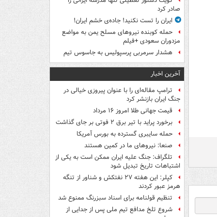
کویت دستور تعطیلی تنها مدرسه ایرانی را
صادر کرد
ایران را تست نکنید! جاده‌ی خشم ایران!
حمله کوبنده نیروهای مسلح یمن به مواضع
مزدوران سعودی +فیلم
هشدار سرمربی پرسپولیس به جاسوس تیم
آخرین اخبار
ترامپ مقاله‌ای را با عنوان پیروزی خیالی در
جنگ ایران بازنشر کرد
قیمت جهانی طلا امروز ۱۶ مرداد
برخورد پراید با تیر برق ۲ فوتی بر جای گذاشت
حمله سایبری گسترده به بورس آمریکا
صنعا: نیروهای ما در کمین‌ هستند
تلگراف: جنگ علیه ایران ممکن است به یکی از
اشتباهات تاریخ تبدیل شود
کپلر: این هفته ۲۷ نفتکش و شناور از تنگه
هرمز عبور کردند
تنظیم قولنامه برای اسناد سبزرنگ ممنوع شد
شروع تلخ مدافع تیم ملی پس از جدایی از