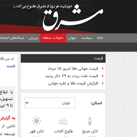
خانه
سیاست
جهان
تحولات منطقه
ورزش
شبکه‌های اجتماع
قیمت
کد خبر
535
اقتصاد
قیمت جهانی طلا امروز ۱۵ مرداد
قیمت نفت برنت به ۷۹ دلار رسید
افزایش قیمت طلا و نقره جهانی
با ابل
تسهیل‌ش
استان:
تا ۹ تیرماه ۱۴۰۵ تمدید شد.
به گزار
ناشی از 
اذان صبح
طلوع آفتاب
اذان ظهر
توسعه تجا