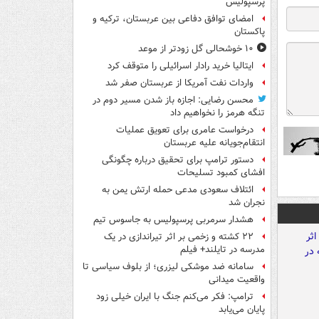
پرسپولیس
امضای توافق دفاعی بین عربستان، ترکیه و
پاکستان
۱۰ خوشحالی گل زودتر از موعد
ایتالیا خرید رادار اسرائیلی را متوقف کرد
واردات نفت آمریکا از عربستان صفر شد
محسن رضایی: اجازه باز شدن مسیر دوم در
تنگه هرمز را نخواهیم داد
درخواست عامری برای تعویق عملیات
انتقام‌جویانه علیه عربستان
دستور ترامپ برای تحقیق درباره چگونگی
افشای کمبود تسلیحات
ائتلاف سعودی مدعی حمله ارتش یمن به
نجران شد
هشدار سرمربی پرسپولیس به جاسوس تیم
۲۲ کشته و زخمی بر اثر تیراندازی در یک
مدرسه در تایلند+ فیلم
سامانه ضد موشکی لیزری؛ از بلوف سیاسی تا
واقعیت میدانی
ترامپ: فکر می‌کنم جنگ با ایران خیلی زود
پایان می‌یابد