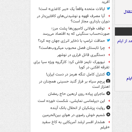
آفرید
ایالات متحده واقعاً یک «ببر کاغذی» است!
تقلال
آیا مصرف قهوه و نوشیدنی‌های کافئین‌دار در
دوران بارداری مجاز است؟
توقف طولانی کامیون‌ها پشت مرز؛
صورت‌حساب سنگینی که به اقتصاد می‌رسد
حماقت ترامپ با ذخایر انرژی جهان چه کرد؟
چرا تابستان فصل محبوب میکروب‌هاست؟
دستگیری قاتل فراری در نوشهر
نیویورک تایمز فاش کرد: کارگروه ویژه سیا برای
تفرقه افکنی در کوبا
کنترل کامل تنگه هرمز در دست ایران!
یام
پرچم سیاه بر فراز گنبد حسینی همچنان در
اهتزاز است
ماجرای پیاده روی اربعین حاج رمضان
این دیپلماسی نمایشی، شکست خورده است
روایت پزشکیان از انحلال بانک آینده
شمیم خوش رضوی در هوای بین‌الحرمین
هشدار افسر ارشد آمریکایی به کاخ سفید
+فیلم