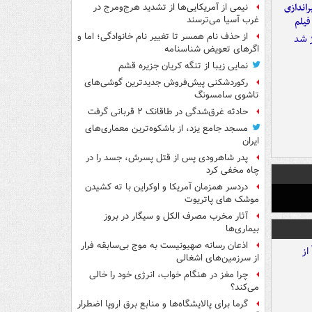
یراندازی
نیمی از آمریکایی‌ها از تشدید هرج‌ومرج در
غرب آسیا می‌ترسند
فیلم
از حذف نام همسر تا تغییر نام خانوادگی؛ اما و
اگرهای تعویض شناسنامه
نمایی زیبا از تنگه کریان جزیره قشم
رکوردشکنی پیش‌فروش جدیدترین گوشی‌های
تاشوی سامسونگ
حادثه غرق‌شدگی در طاقانک ۲ قربانی گرفت
مسجد جامع یزد، از باشکوه‌ترین معماری‌های
ایران
پدر شاهرودی پس از قتل پسرش، جسد را در
چاه مخفی کرد
دردسر همزمان آمریکا و اوکراین با ته کشیدن
موشک های پاتریوت
آثار مخرب مصرف الکل و سیگار در بروز
بیماری‌ها
اذعان رسانه صهیونیست به موج بی‌سابقه فرار
از سرزمین‌های اشغالی
چرا مغز در هنگام خواب، انرژی خود را خالی
می‌کند؟
گرما برای پالایشگاه‌ها و منابع برق اروپا اضطرار