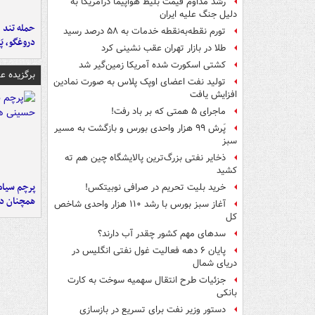
رشد مداوم قیمت بلیط هواپیما درآمریکا به
دلیل جنگ علیه ایران
حمله تند ف
تورم نقطه‌به‌نقطه خدمات به ۵۸ درصد رسید
دروغگو، پَ
طلا در بازار تهران عقب نشینی کرد
کشتی اسکورت شده آمریکا زمین‌گیر شد
برگزیده 
تولید نفت اعضای اوپک پلاس به صورت نمادین
افزایش یافت
ماجرای ۵ همتی که بر باد رفت!
پَرش ۹۹ هزار واحدی بورس و بازگشت به مسیر
سبز
ذخایر نفتی بزرگ‌ترین پالایشگاه چین هم ته
کشید
پرچم سیاه
خرید بلیت تحریم در صرافی نوبیتکس!
همچنان در
آغاز سبز بورس با رشد ۱۱۰ هزار واحدی شاخص
کل
سدهای مهم کشور چقدر آب دارند؟
پایان ۶ دهه فعالیت غول نفتی انگلیس در
دریای شمال
جزئیات طرح انتقال سهمیه سوخت به کارت
بانکی
دستور وزیر نفت برای تسریع در بازسازی