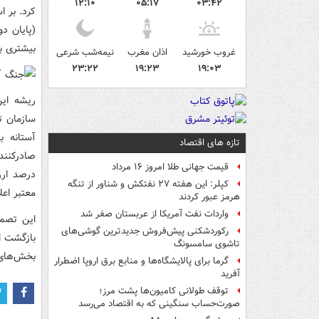
۱۲:۱۰
۰۵:۱۷
۰۳:۴۲
بیشتری ب
غروب خورشید
اذان مغرب
نیمه‌شب شرعی
۲۳:۲۲
۱۹:۲۳
۱۹:۰۳
سازمان ت
آستانه ب
تازه های اقتصاد
قیمت جهانی طلا امروز ۱۶ مرداد
درصد ارز
کپلر: این هفته ۲۷ نفتکش و شناور از تنگه
معتبر اعل
هرمز عبور کردند
واردات نفت آمریکا از عربستان صفر شد
این تصمی
رکوردشکنی پیش‌فروش جدیدترین گوشی‌های
تاشوی سامسونگ
بخش‌های 
گرما برای پالایشگاه‌ها و منابع برق اروپا اضطرار
آفرید
توقف طولانی کامیون‌ها پشت مرز؛
صورت‌حساب سنگینی که به اقتصاد می‌رسد