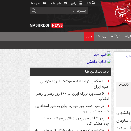
RSS
آرشیو
تماس با ما
دربارهٔ ما
MASHREGH
NEWS
یلم
دیدگاه
پیوندها
بازار
اپ
پربازدیدترین ها
یاوه‌گویی تولیدکننده موشک کروز اوکراینی
علیه ایران
۶ دستاورد بزرگ ایران در ۱۶۰ روز رهبری رهبر
انقلاب
ترامپ: همه چیز درباره ایران به طور استثنایی
خوب پیش می‌رود
‌ اخیر نسبت به چالشهای
پدر شاهرودی پس از قتل پسرش، جسد را در
 سازمان
چاه مخفی کرد
گر تمدید
«کمانِ پرنده» چینی برای شکار کروزها به ایران