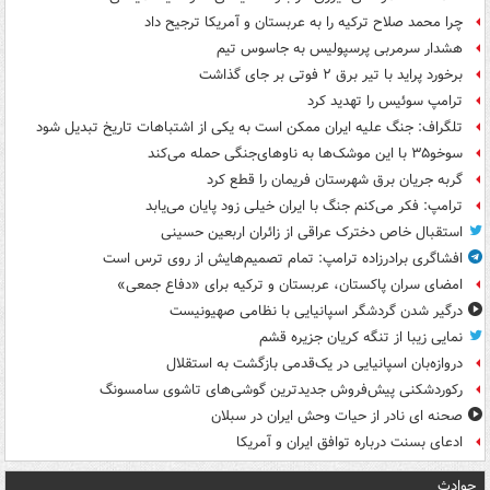
چرا محمد صلاح ترکیه را به عربستان و آمریکا ترجیح داد
هشدار سرمربی پرسپولیس به جاسوس تیم
برخورد پراید با تیر برق ۲ فوتی بر جای گذاشت
ترامپ سوئیس را تهدید کرد
تلگراف: جنگ علیه ایران ممکن است به یکی از اشتباهات تاریخ تبدیل شود
سوخو۳۵ با این موشک‌ها به ناوهای‌جنگی حمله می‌کند
گربه جریان برق شهرستان فریمان را قطع کرد
ترامپ: فکر می‌کنم جنگ با ایران خیلی زود پایان می‌یابد
استقبال خاص دخترک عراقی از زائران اربعین حسینی
افشاگری برادرزاده ترامپ: تمام تصمیم‌هایش از روی ترس است
امضای سران پاکستان، عربستان و ترکیه برای «دفاع جمعی»
درگیر شدن گردشگر اسپانیایی با نظامی صهیونیست
نمایی زیبا از تنگه کریان جزیره قشم
دروازه‌بان اسپانیایی در یک‌قدمی بازگشت به استقلال
رکوردشکنی پیش‌فروش جدیدترین گوشی‌های تاشوی سامسونگ
صحنه ای نادر از حیات وحش ایران در سبلان
ادعای بسنت درباره توافق ایران و آمریکا
حوادث