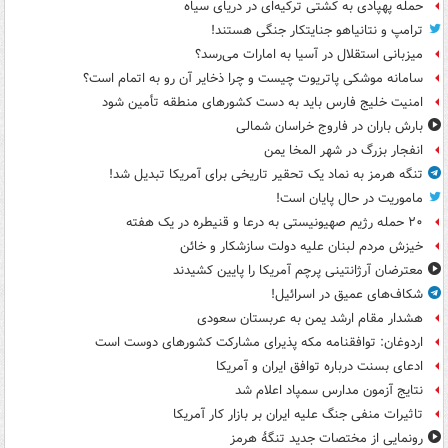
حمله پهپادی به کشتی ترکیه‌ای در دریای سیاه
ترامپ و نتانیاهو جنایتکار جنگی هستند!
میزبانی استقلال در آسیا به امارات می‌رسد؟
سامانه موشکی پاتریوت چیست و چرا ذخایر آن رو به اتمام است؟
امنیت خلیج فارس باید به دست کشورهای منطقه تأمین شود
بارش باران در فاروج خراسان شمالی
انفجار بزرگ در شهر المخا یمن
تنگه هرمز به نماد یک تحقیر تاریخی برای آمریکا تبدیل شد!
ماموریت در حال پایان است!
۲۰ حمله رژیم صهیونیستی به درعا و قنیطره در یک هفته
خیزش مردم لبنان علیه دولت سازشکار و خائن
معترضان آرژانتینی پرچم آمریکا را پایین کشیدند
شکاف‌های عمیق در اسرائیل!
هشدار مقام ارشد یمن به عربستان سعودی
اردوغان: توافقنامه مکه پذیرای مشارکت کشورهای دوست است
ادعای بسنت درباره توافق ایران و آمریکا
نتایج آزمون مدارس سمپاد اعلام شد
تاثیرات منفی جنگ علیه ایران بر بازار کار آمریکا
رونمایی از مختصات جدید تنگۀ هرمز