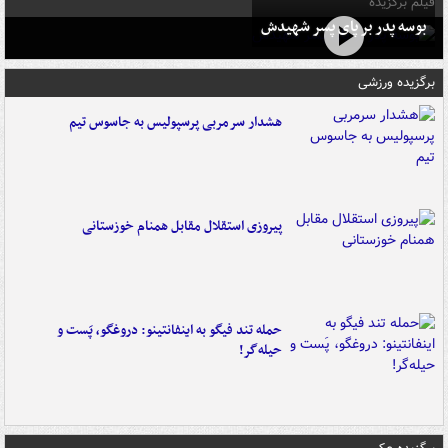
فیلم برگزیده
بوسه‌ پدر بر پای پسر شهیدش
برگزیده ورزشی
هشدار سرمربی پرسپولیس به جاسوس تیم
پیروزی استقلال مقابل همنام خوزستانی
حمله تند فیگو به اینفانتینو: دروغگو، پَست‌ و
حیله‌گر!