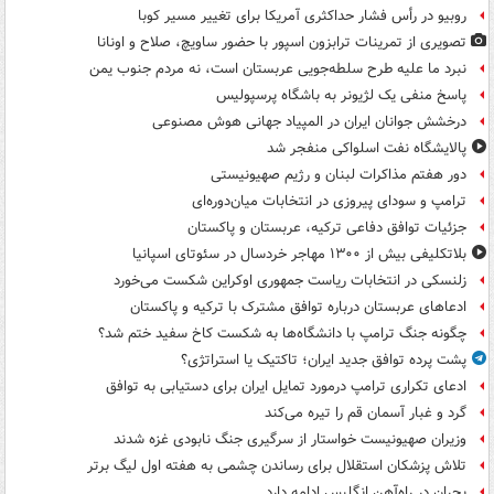
روبیو در رأس فشار حداکثری آمریکا برای تغییر مسیر کوبا
تصویری از تمرینات ترابزون اسپور با حضور ساویچ، صلاح و اونانا
نبرد ما علیه طرح سلطه‌جویی عربستان است، نه مردم جنوب یمن
پاسخ منفی یک لژیونر به باشگاه پرسپولیس
درخشش جوانان ایران در المپیاد جهانی هوش مصنوعی
پالایشگاه نفت اسلواکی منفجر شد
دور هفتم مذاکرات لبنان و رژیم صهیونیستی
ترامپ و سودای پیروزی در انتخابات میان‌دوره‌ای
جزئیات توافق دفاعی ترکیه، عربستان و پاکستان
بلاتکلیفی بیش از ۱۳۰۰ مهاجر خردسال در سئوتای اسپانیا
زلنسکی در انتخابات ریاست جمهوری اوکراین شکست می‌خورد
ادعاهای عربستان درباره توافق مشترک با ترکیه و پاکستان
چگونه جنگ ترامپ با دانشگاه‌ها به شکست کاخ سفید ختم شد؟
پشت پرده توافق جدید ایران؛ تاکتیک یا استراتژی؟
ادعای تکراری ترامپ درمورد تمایل ایران برای دستیابی به توافق
گرد و غبار آسمان قم را تیره می‌کند
وزیران صهیونیست خواستار از سرگیری جنگ نابودی غزه شدند
تلاش پزشکان استقلال برای رساندن چشمی به هفته اول لیگ برتر
بحران در راه‌آهن انگلیس ادامه دارد