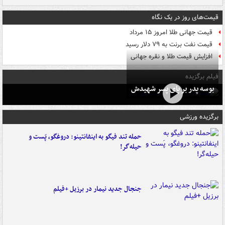
قیمت‌های روز در یک نگاه
قیمت جهانی طلا امروز ۱۵ مرداد
قیمت نفت برنت به ۷۹ دلار رسید
افزایش قیمت طلا و نقره جهانی
فیلم برگزیده
بوسه‌ پدر بر پای پسر شهیدش
برگزیده ورزشی
حمله تند فیگو به اینفانتینو: دروغگو، پَست‌ و
حیله‌گر!
جنجال جدید نیمار در برزیل +فیلم