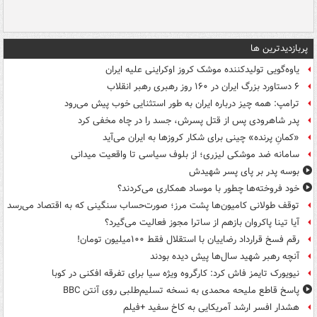
پربازدیدترین ها
یاوه‌گویی تولیدکننده موشک کروز اوکراینی علیه ایران
۶ دستاورد بزرگ ایران در ۱۶۰ روز رهبری رهبر انقلاب
ترامپ: همه چیز درباره ایران به طور استثنایی خوب پیش می‌رود
پدر شاهرودی پس از قتل پسرش، جسد را در چاه مخفی کرد
«کمانِ پرنده» چینی برای شکار کروزها به ایران می‌آید
سامانه ضد موشکی لیزری؛ از بلوف سیاسی تا واقعیت میدانی
بوسه‌ پدر بر پای پسر شهیدش
خود فروخته‌ها چطور با موساد همکاری می‌کردند؟
توقف طولانی کامیون‌ها پشت مرز؛ صورت‌حساب سنگینی که به اقتصاد می‌رسد
آیا تینا پاکروان بازهم از ساترا مجوز فعالیت می‌گیرد؟
رقم فسخ قرارداد رضاییان با استقلال فقط ۱۰۰میلیون تومان!
آنچه رهبر شهید سال‌ها پیش دیده بودند
نیویورک تایمز فاش کرد: کارگروه ویژه سیا برای تفرقه افکنی در کوبا
پاسخ قاطع ملیحه محمدی به نسخه تسلیم‌طلبی روی آنتن BBC
هشدار افسر ارشد آمریکایی به کاخ سفید +فیلم