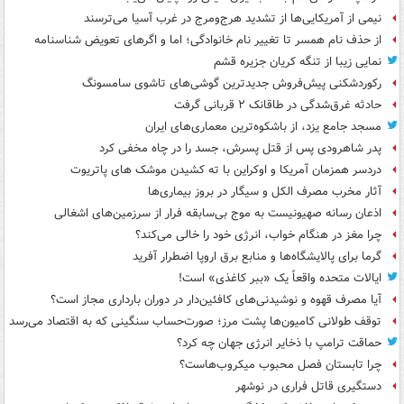
نیمی از آمریکایی‌ها از تشدید هرج‌ومرج در غرب آسیا می‌ترسند
از حذف نام همسر تا تغییر نام خانوادگی؛ اما و اگرهای تعویض شناسنامه
نمایی زیبا از تنگه کریان جزیره قشم
رکوردشکنی پیش‌فروش جدیدترین گوشی‌های تاشوی سامسونگ
حادثه غرق‌شدگی در طاقانک ۲ قربانی گرفت
مسجد جامع یزد، از باشکوه‌ترین معماری‌های ایران
پدر شاهرودی پس از قتل پسرش، جسد را در چاه مخفی کرد
دردسر همزمان آمریکا و اوکراین با ته کشیدن موشک های پاتریوت
آثار مخرب مصرف الکل و سیگار در بروز بیماری‌ها
اذعان رسانه صهیونیست به موج بی‌سابقه فرار از سرزمین‌های اشغالی
چرا مغز در هنگام خواب، انرژی خود را خالی می‌کند؟
گرما برای پالایشگاه‌ها و منابع برق اروپا اضطرار آفرید
ایالات متحده واقعاً یک «ببر کاغذی» است!
آیا مصرف قهوه و نوشیدنی‌های کافئین‌دار در دوران بارداری مجاز است؟
توقف طولانی کامیون‌ها پشت مرز؛ صورت‌حساب سنگینی که به اقتصاد می‌رسد
حماقت ترامپ با ذخایر انرژی جهان چه کرد؟
چرا تابستان فصل محبوب میکروب‌هاست؟
دستگیری قاتل فراری در نوشهر