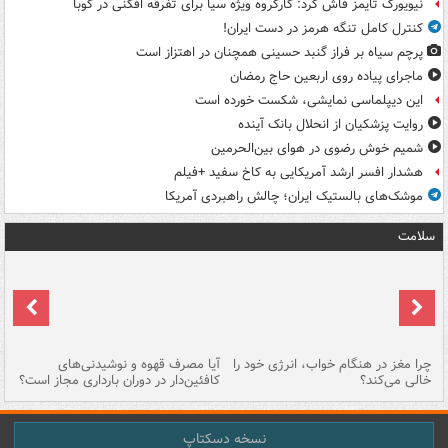
نیویورک تایمز فاش کرد: کارگروه ویژه سیا برای تفرقه افکنی در کوبا
کنترل کامل تنگه هرمز در دست ایران!
پرچم سیاه بر فراز گنبد حسینی همچنان در اهتزاز است
ماجرای پیاده روی اربعین حاج رمضان
این دیپلماسی نمایشی، شکست خورده است
روایت پزشکیان از انحلال بانک آینده
شمیم خوش رضوی در هوای بین‌الحرمین
هشدار افسر ارشد آمریکایی به کاخ سفید +فیلم
موشک‌های بالستیک ایران؛ چالش راهبردی آمریکا
سلامت
ت
چرا مغز در هنگام خواب، انرژی خود را
آیا مصرف قهوه و نوشیدنی‌های
چر
خالی می‌کند؟
کافئین‌دار در دوران بارداری مجاز است؟
می
نسخه دسکتاپ