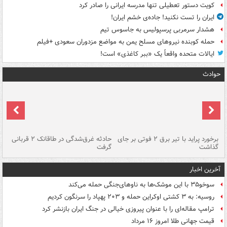
کویت دستور تعطیلی تنها مدرسه ایرانی را صادر کرد
ایران را تست نکنید! جاده‌ی خشم ایران!
هشدار سرمربی پرسپولیس به جاسوس تیم
حمله کوبنده نیروهای مسلح یمن به مواضع مزدوران سعودی +فیلم
ایالات متحده واقعاً یک «ببر کاغذی» است!
حوادث
برخورد پراید با تیر برق ۲ فوتی بر جای
حادثه غرق‌شدگی در طاقانک ۲ قربانی
پد
گذاشت
گرفت
جس
آخرین اخبار
سوخو۳۵ با این موشک‌ها به ناوهای‌جنگی حمله می‌کند
روسیه: به ۳ کشتی اوکراین حمله و ۲۰۳ پهپاد را سرنگون کردیم
ترامپ مقاله‌ای را با عنوان پیروزی خیالی در جنگ ایران بازنشر کرد
قیمت جهانی طلا امروز ۱۶ مرداد