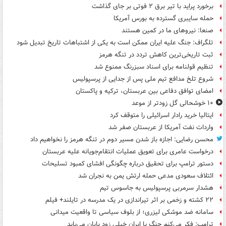
برخورد پراید با تیر برق ۲ فوتی بر جای گذاشت
حمله سایبری گسترده به بورس آمریکا
صنعا: نیروهای ما در کمین‌ هستند
تلگراف: جنگ علیه ایران ممکن است به یکی از اشتباهات تاریخ تبدیل شود
ثبت تاریخی‌ترین کاهش تردد در تنگه هرمز
تنظیم قولنامه برای اسناد سبزرنگ ممنوع شد
شروع تلخ مدافع تیم ملی پس از جدایی از پرسپولیس
امضای توافق دفاعی بین عربستان، ترکیه و پاکستان
۱۰ خوشحالی گل زودتر از موعد
ایتالیا خرید رادار اسرائیلی را متوقف کرد
واردات نفت آمریکا از عربستان صفر شد
محسن رضایی: اجازه باز شدن مسیر دوم در تنگه هرمز را نخواهیم داد
درخواست عامری برای تعویق عملیات انتقام‌جویانه علیه عربستان
دستور ترامپ برای تحقیق درباره چگونگی افشای کمبود تسلیحات
ائتلاف سعودی مدعی حمله ارتش یمن به نجران شد
هشدار سرمربی پرسپولیس به جاسوس تیم
۲۲ کشته و زخمی بر اثر تیراندازی در یک مدرسه در تایلند+ فیلم
سامانه ضد موشکی لیزری؛ از بلوف سیاسی تا واقعیت میدانی
ترامپ: فکر می‌کنم جنگ با ایران خیلی زود پایان می‌یابد