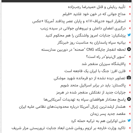
تأیید ربایش و قتل حمیدرضا رجب‌زاده
مداح جوانی که در خون خود غلتید +فیلم
استقرار انبوه «دی‌اف‑۱۷» و پایان عصر پدافند آمریکا +عکس
درگیری اعضای داعش و نیروهای جولانی در سیده زینب
پزشکیان: جنایات امروز واشنگتن را هم محکوم کنید
بیانیه سپاه پاسداران به مناسبت روز خبرنگار
لحظه انفجار جایگاه CNG "صحنه" در دوربین مداربسته
"سوپر ال‌نینو"در راه است؟
پالایشگاه سیزران منفجر شد
فارن افرز: جنگ با ایران یک فاجعه است
تصاویر دیده‌ نشده از دو فرمانده شهید موشکی
پاکستان: باید در برابر اسرائیل متحد شویم
جزئیات جدید از نفتکش منفجر شده در هرمز
پاسخ معنادار هوافضای سپاه به تهدیدات آمریکایی‌ها
هشدار ارشدترین ژنرال آمریکا درباره محدودیت‌های نظامی علیه ایران
مقصد جدید پسر زیدان
حتی اوکراین هم به ترکیه حمله کرد
تاکید وزارت خارجه بر لزوم روشن شدن ابعاد جنایت تروریستی مزار شریف