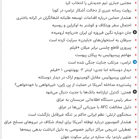
مجتبی جباری تیم جدیدش را انتخاب کرد
روایت رسانه عبری از دخالت آشکار ترامپ در کوبا
هشدار حماس درباره اقدامات توسعه طلبانه اشغالگران در کرانه باختری
احتمال سفر ویتکاف و کوشنر به اوکراین و روسیه
جان دوباره نگین فیروزه ای ایران «دریاچه ارومیه»
سرطان به استخوان‌های «بایدن» سرایت کرده است
پیروزی قاطع چلسی برابر میلان +فیلم
مهاجم پرسپولیس به پیکان پیوست
ترامپ، مرتکب جنایت جنگی شده است
دیدار دوستانه اما جدی؛ اینتر ۲- یوونتوس ۱ +فیلم
تساوی پرسپولیس مقابل الومینیوم اراک در دیدار دوستانه
پشت‌پرده مداخله آمریکا در حمایت از یِن ژاپن؛ خیرخواهی یا خودخواهی؟
همتی: کنترل ترازنامه بانک‌ها با جدیت دنبال می‌شود
سفر رئیس دستگاه اطلاعاتی عربستان به عراق
دلیل مخالفت AFC با میزبانی آبی‌ها در عراق
سخنگوی ارتش: نظم ایرانی حاکم بر تنگه غیرقابل بازگشت است
هشدار الموسوی درباره توطئه آمریکا برای ایجاد شکاف در نیروهای مسلح عراق
تعطیلی تدریجی مراکز دیالیز خصوصی به دلیل انباشت بدهی بیمه‌ها
خاویر باردم؛ یک ستاره در برابر سکوت جهان