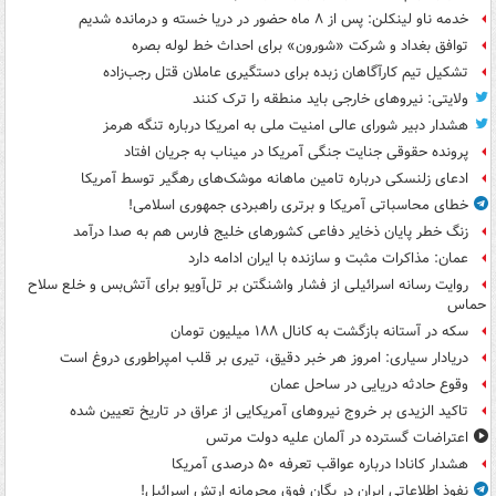
خدمه ناو لینکلن: پس از ۸ ماه حضور در دریا خسته و درمانده‌ شدیم
توافق بغداد و شرکت «شورون» برای احداث خط لوله بصره
تشکیل تیم کارآگاهان زبده برای دستگیری عاملان قتل رجب‌زاده
ولایتی: نیروهای خارجی باید منطقه را ترک کنند
هشدار دبیر شورای عالی امنیت ملی به امریکا درباره تنگه هرمز
پرونده حقوقی جنایت جنگی آمریکا در میناب به جریان افتاد
ادعای زلنسکی درباره تامین ماهانه موشک‌های رهگیر توسط آمریکا
خطای محاسباتی آمریکا و برتری راهبردی جمهوری اسلامی!
زنگ خطر پایان ذخایر دفاعی کشورهای خلیج فارس هم به صدا درآمد
عمان: مذاکرات مثبت و سازنده با ایران ادامه دارد
روایت رسانه اسرائیلی از فشار واشنگتن بر تل‌آویو برای آتش‌بس و خلع سلاح
حماس
سکه در آستانه بازگشت به کانال ۱۸۸ میلیون تومان
دریادار سیاری: امروز هر خبر دقیق، تیری بر قلب امپراطوری دروغ است
وقوع حادثه دریایی در ساحل عمان
تاکید الزیدی بر خروج نیروهای آمریکایی از عراق در تاریخ تعیین شده
اعتراضات گسترده در آلمان علیه دولت مرتس
هشدار کانادا درباره عواقب تعرفه ۵۰ درصدی آمریکا
نفوذ اطلاعاتی ایران در یگان فوق محرمانه ارتش اسرائیل!