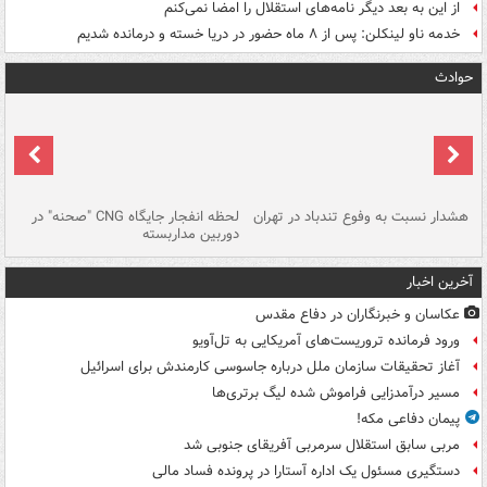
از این به بعد دیگر نامه‌های استقلال را امضا نمی‌کنم
خدمه ناو لینکلن: پس از ۸ ماه حضور در دریا خسته و درمانده‌ شدیم
حوادث
ای
هشدار نسبت به وفوع تندباد در تهران
لحظه انفجار جایگاه CNG "صحنه" در
دس
دوربین مداربسته
ات
آخرین اخبار
عکاسان و خبرنگاران در دفاع مقدس
ورود فرمانده تروریست‌های آمریکایی به تل‌آویو
آغاز تحقیقات سازمان ملل درباره جاسوسی کارمندش برای اسرائیل
مسیر درآمدزایی فراموش شده لیگ برتری‌ها
پیمان دفاعی مکه!
مربی سابق استقلال سرمربی آفریقای جنوبی شد
دستگیری مسئول یک اداره آستارا در پرونده فساد مالی