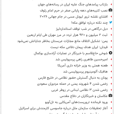
بازتاب پیامدهای جنگ علیه ایران در رسانه‌های جهان
نصب کتیبه‌های دهه پایانی صفر در حرم امام رئوف
افشای نقشه ترور لیونل مسی در جام جهانی ۲۰۲۶
چند نکته درباره توافق مکه!
دبل درگاهی در شب توقف استانداردلیژ
ثبت ۲ میلیون و ۹۲۰ هزار تردد در مرز مهران طی ایام اربعین
یمن: تشکیل ائتلاف مانع مجازات عربستان بخاطر جنایاتش نمی‌شود
فیدان: ایران هدف پیمان دفاعی مکه نیست
شوخی حاج‌قاسم با خبرنگار در عملیات آزادسازی بوکمال
امیرحسین طاهری راهی پرسپولیس شد
طعنه همتی به وزیر خزانه داری آمریکا
هافبک آلومینیوم پرسپولیسی شد
یونان به دنبال گسترش حضور نظامی در خلیج فارس
زخمی شدن ۴ شهروند یمنی در حمله مزدوران سعودی
زخمی شدن ۳ نظامی لبنانی در زوطر غربی
عکاسان و خبرنگاران در دفاع مقدس
ورود فرمانده تروریست‌های آمریکایی به تل‌آویو
آغاز تحقیقات سازمان ملل درباره جاسوسی کارمندش برای اسرائیل