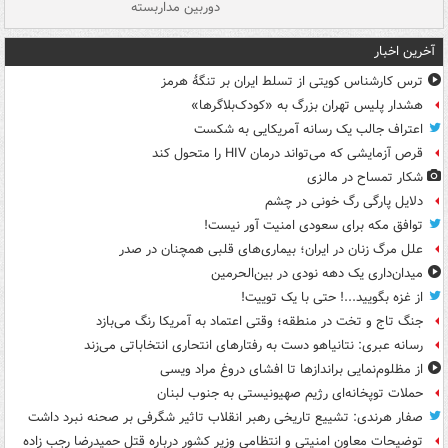
دوربین مداربسته
ات
آخرین اخبار
ترس کارشناس کویتی از تسلط ایران بر تنگۀ هرمز
هشدار پلیس تهران بزرگ به «کودک‌بلاگرها»
اعتراف جالب یک رسانه آمریکایی به شکست
قرص آزمایشی که می‌تواند درمان HIV را متحول کند
شکار تمساح در مالزی
دلایل پارگی رگ خونی در چشم
توافق مکه برای سعودی امنیت آور نیست!
علل مرگ زنان در ایران؛ بیماری‌های قلبی همچنان در صدر
میدان‌داری یک دهه نودی در بین‌الحرمین
از غزه بگویید...! حتی با یک توییت!
جنگ تاج و تخت در منطقه؛ وقتی اعتماد به آمریکا رنگ می‌بازد
رسانه عبری: نتانیاهو دست به رفتارهای انتحاری انتخاباتی می‌زند
از مظلوم‌نمایی براندازها تا افشای دروغ مراد ویسی
حملات توپخانه‌ای رژیم صهیونیستی به جنوب لبنان
صفار هرندی: تشییع تاریخی رهبر انقلاب تاثیر شگرفی بر صحنه نبرد داشت
توضیحات معاون امنیتی و انتظامی وزیر کشور درباره قتل حمیدرضا رجب زاده