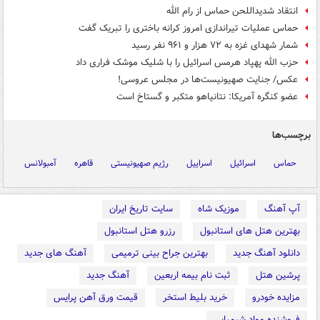
انتقاد شدیداللحن حماس از رام الله
حماس عملیات تیراندازی امروز کرانه باختری را تبریک گفت
شمار شهدای غزه به ۷۲ هزار و ۹۶۱ نفر رسید
حزب الله پهپاد هرمس اسرائیل را با شلیک موشک فراری داد
عکس/ جنایت صهیونیست‌ها در مجلس عروسی!
عضو کنگره آمریکا: نتانیاهو متکبر و گستاخ است
برچسب‌ها
حماس
اسرائیل
اسراییل
رژیم صهیونیستی
قاهره
آمبولانس
آپ آهنگ
موزیک شاه
سایت تاریخ ایران
بهترین هتل های استانبول
رزرو هتل استانبول
دانلود آهنگ جدید
بهترین جراح بینی ترمیمی
آهنگ های جدید
پرشین هتل
ثبت نام بیمه اربعین
آهنگ جدید
مزایده خودرو
خرید بلیط استخر
قیمت ورق آهن پرایس
فروشنده مواد شیمیایی