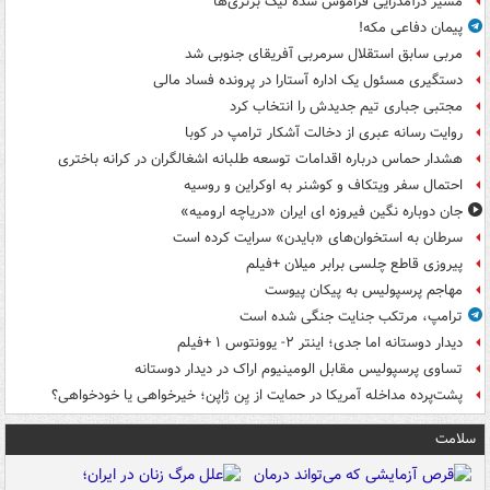
مسیر درآمدزایی فراموش شده لیگ برتری‌ها
پیمان دفاعی مکه!
مربی سابق استقلال سرمربی آفریقای جنوبی شد
دستگیری مسئول یک اداره آستارا در پرونده فساد مالی
مجتبی جباری تیم جدیدش را انتخاب کرد
روایت رسانه عبری از دخالت آشکار ترامپ در کوبا
هشدار حماس درباره اقدامات توسعه طلبانه اشغالگران در کرانه باختری
احتمال سفر ویتکاف و کوشنر به اوکراین و روسیه
جان دوباره نگین فیروزه ای ایران «دریاچه ارومیه»
سرطان به استخوان‌های «بایدن» سرایت کرده است
پیروزی قاطع چلسی برابر میلان +فیلم
مهاجم پرسپولیس به پیکان پیوست
ترامپ، مرتکب جنایت جنگی شده است
دیدار دوستانه اما جدی؛ اینتر ۲- یوونتوس ۱ +فیلم
تساوی پرسپولیس مقابل الومینیوم اراک در دیدار دوستانه
پشت‌پرده مداخله آمریکا در حمایت از یِن ژاپن؛ خیرخواهی یا خودخواهی؟
سلامت