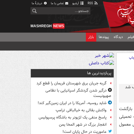
RSS
آرشیو
تماس با ما
دربارهٔ ما
MASHREGH
NEWS
یلم
دیدگاه
پیوندها
بازار
اپ
پربازدیدترین ها
گربه جریان برق شهرستان فریمان را قطع کرد
درگیر شدن گردشگر اسپانیایی با نظامی
صهیونیست
شاید روسیه، آمریکا را در ایران زمین‌گیر کند!
 بازگشت
واکنش بقائی به خیالبافی ترامپ
 تحمیلی
پاسخ منفی یک لژیونر به باشگاه پرسپولیس
ل معمول
انفجار بزرگ در شهر المخا یمن
ماموریت در حال پایان است!