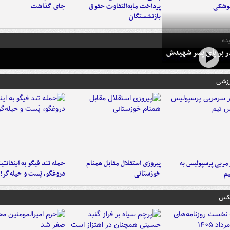
موشکی
پرداخت مابه‌التفاوت حقوق
جای گذاشت
بازنشستگان
ده
در بر پای پسر شهیدش
رزشی
ربی پرسپولیس به
پیروزی استقلال مقابل همنام
حمله تند فیگو به اینفانتین
م
خوزستانی
دروغگو، پَست‌ و حیله‌گر!
عکس