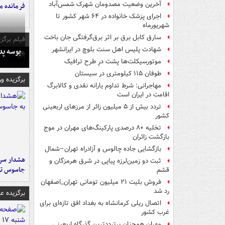
آخرین وضعیت مصدومان شهرک شمس‌آباد
فرمانده‌ 
اجرای پزشک خانواده در ۶۴ شهر کشور تا
شهریورماه
سارق کابل برق بر اثر برق‌گرفتگی جان باخت
فیلم برگزی
شهادت پلیس اهل سنت بلوچ در ایرانشهر
بوسه‌ پ
موتورسیکلت‌ها پشت درِ طرح ترافیک
طوفان ۱۱۵ کیلومتری در سیستان
برگزیده و
مهاجرانی: شرط تداوم یارانه نقدی و کالابرگ
اقامت در ایران است
تردد بیش از ۵ میلیون زائر از مرزهای اربعینی
کشور
تخلیه ۸۰ درصدی پارکینگ‌های مهران در موج
بازگشت زائران
بازگشایی جاده چالوس و آزادراه تهران–شمال
هشدار سرم
ثبت دو زمین‌لرزه پیاپی در شرق هرمزگان و
جاسوس تی
قشم
فروش بلیت ۲۱ میلیون تومانی تهران_اصفهان
رد شد
برگزیده 
اتصال ریلی کرمانشاه به بغداد افق تازه‌ای برای
غرب کشور
مهران همچنان پرترددترین گذرگاه اربعینی