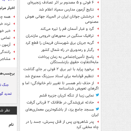
۶ فوتی و ۵ مصدوم بر اثر تصادف زنجیره‌ای
اخبار مرتب
نتایج آزمون مدارس سمپاد اعلام شد
درخشش جوانان ایران در المپیاد جهانی هوش
همه چی
مصنوعی
تردد خو
گرد و غبار آسمان قم را تیره می‌کند
خبر خوب
ترافیک سنگین در محورهای خروجی مازندران
تمامی 
گربه جریان برق شهرستان فریمان را قطع کرد
آزمون ه
رگبار و رعدوبرق در راه شمال کشور
رانندگی کودک ۹ ساله با کام
پاسخ تأمین‌اجتماعی به زمان پرداخت
مشاجره
مابه‌التفاوت حقوق بازنشستگان
برخورد پراید با تیر برق ۲ فوتی بر جای گذاشت
برچسب‌ها
تنظیم قولنامه برای اسناد سبزرنگ ممنوع شد
از حذف نام همسر تا تغییر نام خانوادگی؛ اما و
جنگ ت
اگرهای تعویض شناسنامه
تمدید گوا
نمایی زیبا از تنگه کریان جزیره قشم
حادثه غرق‌شدگی در طاقانک ۲ قربانی گرفت
مسجد جامع یزد، از باشکوه‌ترین معماری‌های
نظر شم
ایران
پدر شاهرودی پس از قتل پسرش، جسد را در
نام
چاه مخفی کرد