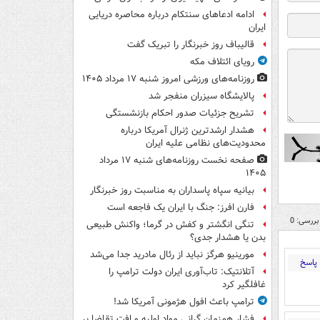
ادامه ادعاهای سنتکام درباره محاصره دریایی
ایران
قالیباف روز خبرنگار را تبریک گفت
رویای ائتلاف مکه
روزنامه‌های ورزشی امروز ‌شنبه ۱۷ مرداد ۱۴۰۵
پالایشگاه سیزران منفجر شد
تشریح جزئیات صدور احکام بازنشستگی
هشدار ارشدترین ژنرال آمریکا درباره
محدودیت‌های نظامی علیه ایران
صفحه نخست روزنامه‌های شنبه ۱۷ مرداد
۱۴۰۵
بیانیه سپاه پاسداران به مناسبت روز خبرنگار
فارن افرز: جنگ با ایران یک فاجعه است
بررسی: 0
تنگی انگشتر و کفش در گرما؛ واکنش طبیعی
بدن یا هشدار جدی؟
مورینیو هرگز نباید از رئال مادرید جدا می‌شد
پاسخ
آتلانتیک: تاب‌آوری ایران دولت ترامپ را
غافلگیر کرد
ترامپ باعث افول هژمونی آمریکا شد!
فشار هم‌زمان گرانی مواد اولیه و افت تقاضا بر