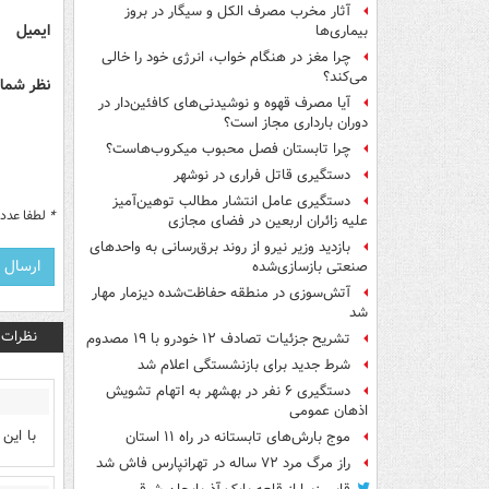
آثار مخرب مصرف الکل و سیگار در بروز
ایمیل
بیماری‌ها
چرا مغز در هنگام خواب، انرژی خود را خالی
می‌کند؟
نظر شما 
آیا مصرف قهوه و نوشیدنی‌های کافئین‌دار در
دوران بارداری مجاز است؟
چرا تابستان فصل محبوب میکروب‌هاست؟
دستگیری قاتل فراری در نوشهر
دستگیری عامل انتشار مطالب توهین‌آمیز
*
لطفا عدد م
علیه زائران اربعین در فضای مجازی
بازدید وزیر نیرو از روند برق‌رسانی به واحدهای
صنعتی بازسازی‌شده
آتش‌سوزی در منطقه حفاظت‌شده دیزمار مهار
شد
نظرات
تشریح جزئیات تصادف ۱۲ خودرو با ۱۹ مصدوم
شرط جدید برای بازنشستگی اعلام شد
دستگیری ۶ نفر در بهشهر به اتهام تشویش
اذهان عمومی
با این
موج بارش‌های تابستانه در راه ۱۱ استان
راز مرگ مرد ۷۲ ساله در تهرانپارس فاش شد