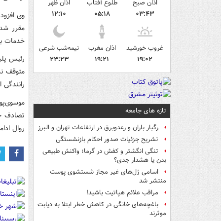
اذان صبح
طلوع آفتاب
اذان ظهر
۱۲:۱۰
۰۵:۱۸
۰۳:۴۳
وی افزود:
مقرر شد 
خدمات به
غروب خورشید
اذان مغرب
نیمه‌شب شرعی
رئیس پلی
۲۳:۲۳
۱۹:۲۱
۱۹:۰۲
متوقف نم
رانندگی 
موسوی‌پو
تازه های جامعه
تصادف حض
روال ادا
رگبار باران و رعدوبرق در ارتفاعات تهران و البرز
تشریح جزئیات صدور احکام بازنشستگی
تنگی انگشتر و کفش در گرما؛ واکنش طبیعی
بدن یا هشدار جدی؟
اسامی ژل‌های غیر مجاز شستشوی پوست
منتشر شد
مراقب علائم هپاتیت باشید!
باغچه‌های خانگی در کاهش خطر ابتلا به دیابت
موثرند