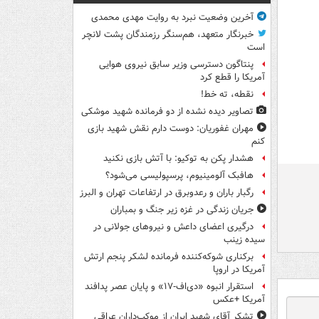
آخرین وضعیت نبرد به روایت مهدی محمدی
خبرنگار متعهد، هم‌سنگر رزمندگان پشت لانچر
است
پنتاگون دسترسی وزیر سابق نیروی هوایی
آمریکا را قطع کرد
نقطه، ته خط!
تصاویر دیده‌ نشده از دو فرمانده شهید موشکی
مهران غفوریان: دوست دارم نقش شهید بازی
کنم
هشدار پکن به توکیو: با آتش بازی نکنید
هافبک آلومینیوم، پرسپولیسی می‌شود؟
رگبار باران و رعدوبرق در ارتفاعات تهران و البرز
جریان زندگی در غزه زیر جنگ و بمباران
درگیری اعضای داعش و نیروهای جولانی در
سیده زینب
برکناری شوکه‌کننده فرمانده لشکر پنجم ارتش
آمریکا در اروپا
استقرار انبوه «دی‌اف‑۱۷» و پایان عصر پدافند
آمریکا +عکس
تشکر آقای شهید ایران از موکب‌داران عراقی