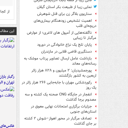
قابی زیبا از قلعه بابک آذربایجان شرقی
نمایی زیبا از طبیعت بکر استان گیلان
از کجا
سناریوی بلاگر زن برای قتل شوهرش
اهمیت تشخیص زودهنگام بیماری‌های
دریچه‌ای قلب
این مطالب
ناگفته‌هایی از آمپول های لاغری؛ از عوارض
مرگبار تا زیبایی
پایان تلخ یک نزاع خانوادگی در دورود
دستگیری قاضی قلابی در مازندران
بازداشت عامل ارسال تصاویر پرتاب موشک به
رسانه‌های معاند
پورجمشیدیان: ۲ میلیون و ۸۲۸ هزار زائر
اربعین به کشور بازگشتند
رگبار بارا
تهران و الب
رکوردشکنی مهران با جابه‌جایی ۲۶۶ هزار زائر در
یک روز
انفجار در جایگاه CNG صحنه یک کشته و سه
مصدوم برجا گذاشت
جزئیات برگزاری امتحانات نهایی معوق در
استان‌های جنوبی
تصادف مرگبار در محور اهواز–شوش ۲ کشته
بر جای گذاشت
عکس‌های د