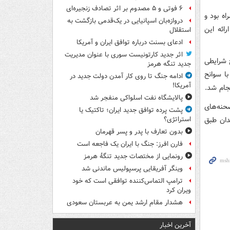
۶ فوتی و ۵ مصدوم بر اثر تصادف زنجیره‌ای
اه بود و
دروازه‌بان اسپانیایی در یک‌قدمی بازگشت به
ائه این
استقلال
ادعای بسنت درباره توافق ایران و آمریکا
اثر جدید کارتونیست سوری با عنوان مدیریت
 شرایطی
جدید تنگه هرمز
ا سوانح
ادامه جنگ تا روی کار آمدن دولت جدید در
آمریکا!
جام شد.
پالایشگاه نفت اسلواکی منفجر شد
حنه‌های
پشت پرده توافق جدید ایران؛ تاکتیک یا
دان طبق
استراتژی؟
بدون تعارف با پدر و پسر قهرمان
فارن افرز: جنگ با ایران یک فاجعه است
رونمایی از مختصات جدید تنگۀ هرمز
وینگر آفریقایی پرسپولیس ماندنی شد
ترامپ التماس‌کننده توافقی است که خود
ویران کرد
هشدار مقام ارشد یمن به عربستان سعودی
آخرین اخبار