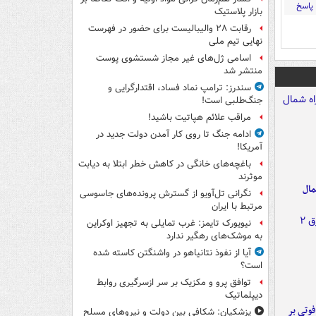
پاسخ
بازار پلاستیک
رقابت ۲۸ والیبالیست برای حضور در فهرست
نهایی تیم ملی
اسامی ژل‌های غیر مجاز شستشوی پوست
منتشر شد
سندرز: ترامپ نماد فساد، اقتدارگرایی و
جنگ‌طلبی است!
مراقب علائم هپاتیت باشید!
ادامه جنگ تا روی کار آمدن دولت جدید در
آمریکا!
باغچه‌های خانگی در کاهش خطر ابتلا به دیابت
موثرند
مال
نگرانی تل‌آویو از گسترش پرونده‌های جاسوسی
مرتبط با ایران
نیویورک تایمز: غرب تمایلی به تجهیز اوکراین
به موشک‌های رهگیر ندارد
آیا از نفوذ نتانیاهو در واشنگتن کاسته شده
است؟
توافق پرو و مکزیک بر سر ازسرگیری روابط
دیپلماتیک
ورد پراید با تیر برق ۲ فوتی بر
پزشکیان: شکافی بین دولت و نیروهای مسلح