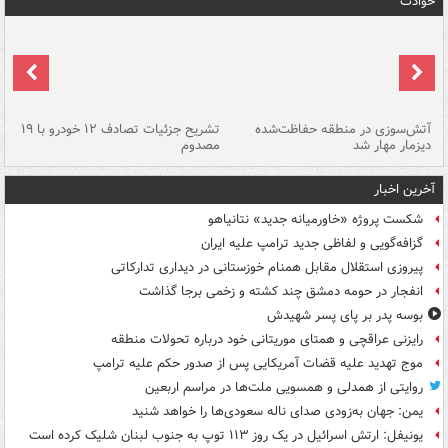
حوادث
تصادف مرگبار در محور اهواز–شوش ۲
آتش‌سوزی در منطقه حفاظت‌شده
تشریح جزئیات تصادف ۱۲ خودرو با ۱۹
پا
دیزمار مهار شد
مصدوم
آخرین اخبار
شکست پروژه «خاورمیانه جدید» نتانیاهو
گزافه‌گویی و لفاظی جدید ترامپ علیه ایران
پیروزی استقلال مقابل همنام خوزستانی در دیداری تدارکاتی
انفجار در حومه دمشق چند کشته و زخمی برجا گذاشت
بوسه‌ پدر بر پای پسر شهیدش
رایزنی عراقچی و همتای موریتانی خود درباره تحولات منطقه
موج تهدید علیه قضات آمریکایی پس از صدور حکم علیه ترامپ
روایتی از همدلی و همسویی ملت‌ها در مراسم اربعین
یمن: جهان به‌زودی صدای ناله سعودی‌ها را خواهد شنید
یونیفل: ارتش اسرائیل در یک روز ۱۱۳ توپ به جنوب لبنان شلیک کرده است