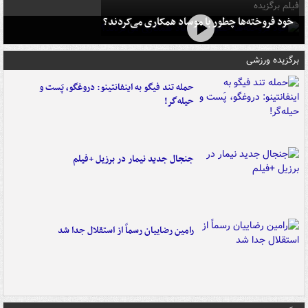
فیلم برگزیده
خود فروخته‌ها چطور با موساد همکاری می‌کردند؟
برگزیده ورزشی
حمله تند فیگو به اینفانتینو: دروغگو، پَست‌ و
حیله‌گر!
جنجال جدید نیمار در برزیل +فیلم
رامین رضاییان رسماً از استقلال جدا شد