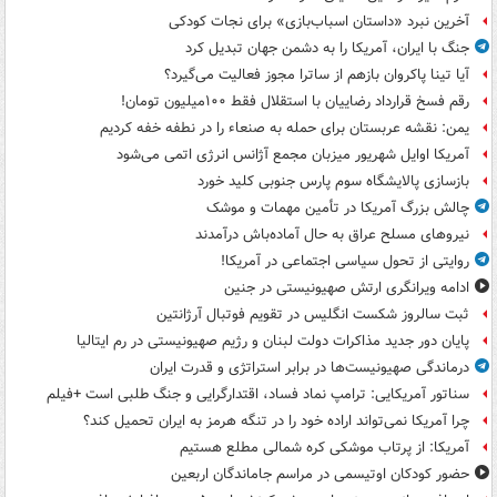
آخرین نبرد «داستان اسباب‌بازی» برای نجات کودکی
جنگ با ایران، آمریکا را به دشمن جهان تبدیل کرد
آیا تینا پاکروان بازهم از ساترا مجوز فعالیت می‌گیرد؟
رقم فسخ قرارداد رضاییان با استقلال فقط ۱۰۰میلیون تومان!
یمن: نقشه عربستان برای حمله به صنعاء را در نطفه خفه کردیم
آمریکا اوایل شهریور میزبان مجمع آژانس انرژی اتمی می‌شود
بازسازی پالایشگاه سوم پارس جنوبی کلید خورد
چالش بزرگ آمریکا در تأمین مهمات و موشک
نیروهای مسلح عراق به حال آماده‌باش درآمدند
روایتی از تحول سیاسی اجتماعی در آمریکا!
ادامه ویرانگری ارتش صهیونیستی در جنین
ثبت سالروز شکست انگلیس در تقویم فوتبال آرژانتین
پایان دور جدید مذاکرات دولت لبنان و رژیم صهیونیستی در رم ایتالیا
درماندگی صهیونیست‌ها در برابر استراتژی و قدرت ایران
سناتور آمریکایی: ترامپ نماد فساد، اقتدارگرایی و جنگ طلبی است +فیلم
چرا آمریکا نمی‌تواند اراده خود را در تنگه هرمز به ایران تحمیل کند؟
آمریکا: از پرتاب موشکی کره شمالی مطلع هستیم
حضور کودکان اوتیسمی در مراسم جاماندگان اربعین