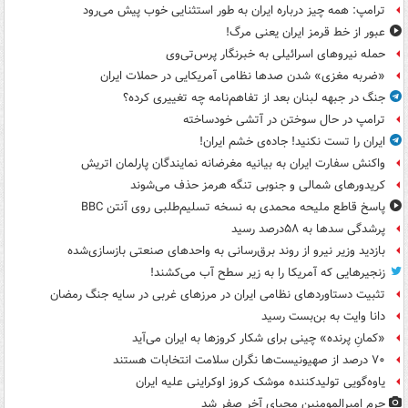
ترامپ: همه چیز درباره ایران به طور استثنایی خوب پیش می‌رود
عبور از خط قرمز ایران یعنی مرگ!
حمله نیروهای اسرائیلی به خبرنگار پرس‌تی‌وی
«ضربه مغزی» شدن صدها نظامی آمریکایی در حملات ایران
جنگ در جبهه لبنان بعد از تفاهم‌نامه چه تغییری کرده؟
ترامپ در حال سوختن در آتشی خودساخته
ایران را تست نکنید! جاده‌ی خشم ایران!
واکنش سفارت ایران به بیانیه مغرضانه نمایندگان پارلمان اتریش
کریدورهای شمالی و جنوبی تنگه هرمز حذف می‌شوند
پاسخ قاطع ملیحه محمدی به نسخه تسلیم‌طلبی روی آنتن BBC
پرشدگی سدها به ۵۸درصد رسید
بازدید وزیر نیرو از روند برق‌رسانی به واحدهای صنعتی بازسازی‌شده
زنجیرهایی که آمریکا را به زیر سطح آب می‌کشند!
تثبیت دستاوردهای نظامی ایران در مرزهای غربی در سایه جنگ رمضان
دانا وایت به بن‌بست رسید
«کمانِ پرنده» چینی برای شکار کروزها به ایران می‌آید
۷۰ درصد از صهیونیست‌ها نگران سلامت انتخابات هستند
یاوه‌گویی تولیدکننده موشک کروز اوکراینی علیه ایران
حرم امیرالمومنین محیای آخر صفر شد