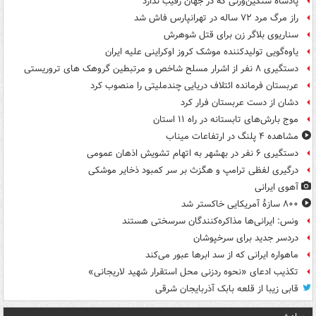
پادشاه سنگین‌وزنی که در جهان رقیب ندارد
راز مرگ مرد ۷۲ ساله در تهرانپارس فاش شد
سناریوی بلاگر زن برای قتل شوهرش
یاوه‌گویی تولیدکننده موشک کروز اوکراینی علیه ایران
دستگیری ۸ نفر از اشرار مسلح شاخص و مرتبطین گروهک های تروریستی
عربستان فرمانده ائتلاف دریایی چندملیتی را منصوب کرد
دشان از دست عربستان فرار کرد
موج بارش‌های تابستانه در راه ۱۱ استان
مشاهده ۴ پلنگ در ارتفاعات میناب
دستگیری ۶ نفر در بهشهر به اتهام تشویش اذهان عمومی
درگیری لفظی ترامپ و هگزث بر سر کمبود ذخایر موشکی
آهوی ایرانی
۸۰۰ سازۀ آمریکایی خاکستر شد
ونس: ایرانی‌ها مذاکره‌کنندگان سرسختی هستند
دردسر جدید برای سرخپوشان
ماهواره ایرانی که از سد ابرها عبور می‌کند
تکذیب ادعای «نحوه ردزنی محل استقرار شهید لاریجانی»
قابی زیبا از قلعه بابک آذربایجان شرقی