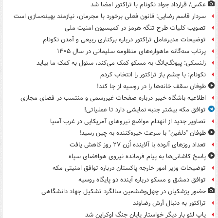
عکس/ قرارداد جواد نکونام با تراکتور امضا شد
سردار قاسم رضایی: قانون فعلی برخورد با مجرمان، نیازمند بهینه‌سازی است
تصویب کلیات طرح تنگه هرمز در کمیسیون امنیت ملی
توضیحات مدیرعامل تراکتور درباره برکناری ربیعی و آمدن نکونام
پرتاب سه‌گانه ماهواره‌های منظومه سلیمانی در سال ۱۴۰۵
زلنسکی: پیونگ‌یانگ به مسکو کمک می‌کند، سئول به کمک ما بیاید
نکونام: با چشم باز تراکتور را انتخاب کردم
طوفان سقف خانه‌ها را در روسیه از جا ‌کند!
اطلاعیه باشگاه خیبر درباره صفحات غیررسمی و منتسب در فضای مجازی
توافق مکه بیشتر جنبه نمایشی دارد تا عملیاتی!
تصاویر جدید از انهدام مواضع نیروهای آمریکایی در غرب آسیا
طوفان "دلفین" با سرعت خیره‌کننده به چین رسید!
تعداد روزهای آلوده با آلاینده اُزن ۲۷ روز کاهش یافت
پاسخ کاشانی‌ها به پیام فرمانده نیروی هوافضای سپاه
توضیحات وزیر امور خارجه پاکستان درباره توافق امنیتی مکه
توافق دمشق و مسکو درباره آینده دو پایگاه روسیه
حضور پزشکیان در چهل‌وششمین سالگرد تشکیل جهاد دانشگاهی
تراکتور به دنبال آرش رضاوند
پاپ لئو بار دیگر خواستار پایان جنگ اوکراین شد