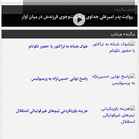
فیلم برگزیده
روایت پدر امیرعلی جداوی از جست‌وجوی فرزندش در میان آوار
برگزیده ورزشی
شوک شبانه به تراکتور با حضور نکونام
پاسخ نهایی حسین‌نژاد به پرسپولیس
هزینه باورنکردنی تیم‌های غیرفوتبالی استقلال