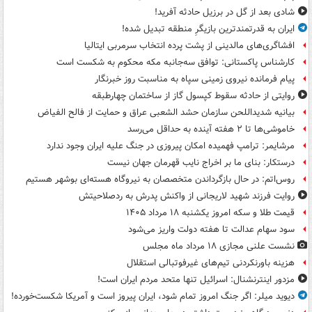
شادی بعد از گل در برزیل حادثه آفرید!
ایران به قدرتمندترین بازیگرِ منطقه تبدیل شده!
افشاگری‌های مالدینی از پشت پرده انتخاب سرمربی ایتالیا
کارشناس پاکستانی: توافق سه‌جانبه مکه محکوم به شکست است
پیام فرمانده نیروی زمینی سپاه به مناسبت روز خبرنگار
روایتی از حادثه سقوط کپسول گاز از ساختمان چهارطبقه
بیانیه شدیداللحن سازمان حشد الشعبی عراق و حمایت از فالح الفیاض
خاموشی‌ها تا ۲ هفته آینده به حداقل می‌رسد
مرشایمر: ترامپ فهمیده امکان پیروزی در جنگ علیه ایران وجود ندارد
درستکار: بنای ما بر اخراج نایب قهرمان جهان نیست
روس‌اتم: در حال بازگرداندن متخصصان به نیروگاه هسته‌ای بوشهر هستیم
روایت فرزند شهید لاریجانی از واکنش پدرش به ردصلاحیتش
قیمت طلا و سکه امروز یکشنبه ۱۸ مرداد ۱۴۰۵
سود سهام عدالت تا هفته دولت واریز می‌شود
نشست علنی مجازی ۱۸ مرداد ماه مجلس
هزینه باورنکردنی تیم‌های غیرفوتبالی استقلال
مزدور اینترنشنال: اسرائیل تنها متحد مردم ایران است!
دیوید میلر: اگر جنگ امروز تمام شود، ایران پیروز است و آمریکا شکست‌خورده!