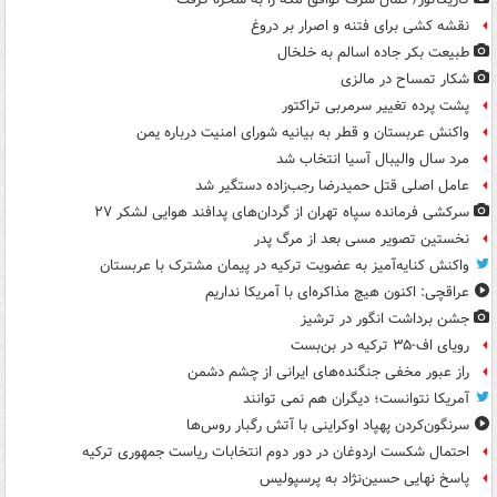
نقشه کشی برای فتنه و اصرار بر دروغ
طبیعت بکر جاده اسالم به خلخال
شکار تمساح در مالزی
پشت پرده تغییر سرمربی تراکتور
واکنش عربستان و قطر به بیانیه شورای امنیت درباره یمن
مرد سال والیبال آسیا انتخاب شد
عامل اصلی قتل حمیدرضا رجب‌زاده دستگیر شد
سرکشی فرمانده سپاه تهران از گردان‌های پدافند هوایی لشکر ۲۷
نخستین تصویر مسی بعد از مرگ پدر
واکنش کنایه‌آمیز به عضویت ترکیه در پیمان مشترک با عربستان
عراقچی: اکنون هیچ مذاکره‌ای با آمریکا نداریم
جشن برداشت انگور در ترشیز
رویای اف-۳۵ ترکیه در بن‌بست
راز عبور مخفی جنگنده‌های ایرانی از چشم دشمن
آمریکا نتوانست؛ دیگران هم نمی توانند
سرنگون‌کردن پهپاد اوکراینی با آتش رگبار روس‌ها
احتمال شکست اردوغان در دور دوم انتخابات ریاست جمهوری ترکیه
پاسخ نهایی حسین‌نژاد به پرسپولیس