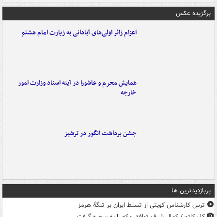
برگزیده عکس
اعزام زائر اولی‌های آبادانی به زیارت امام هشتم
همایش محرم و عاشورا در آینه اسناد وزارت امور
خارجه
جشن برداشت انگور در ترشیز
پربازدیدترین ها
ترس کارشناس کویتی از تسلط ایران بر تنگۀ هرمز
کاریکاتور/ کمال شرف توافق مکه را به سخره گرفت