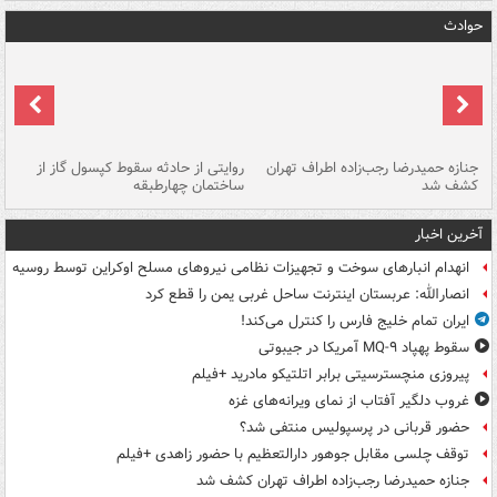
حوادث
جنازه حمیدرضا رجب‌زاده اطراف تهران
روایتی از حادثه سقوط کپسول گاز از
حم
کشف شد
ساختمان چهارطبقه
زاهدا
آخرین اخبار
انهدام انبارهای سوخت و تجهیزات نظامی نیروهای مسلح اوکراین توسط روسیه
انصارالله: عربستان اینترنت ساحل غربی یمن را قطع کرد
ایران تمام خلیج فارس را کنترل می‌کند!
سقوط پهپاد MQ-۹ آمریکا در جیبوتی
پیروزی منچسترسیتی برابر اتلتیکو مادرید +فیلم
غروب دلگیر آفتاب از نمای ویرانه‌های غزه
حضور قربانی در پرسپولیس منتفی شد؟
توقف چلسی مقابل جوهور دارالتعظیم با حضور زاهدی +فیلم
جنازه حمیدرضا رجب‌زاده اطراف تهران کشف شد