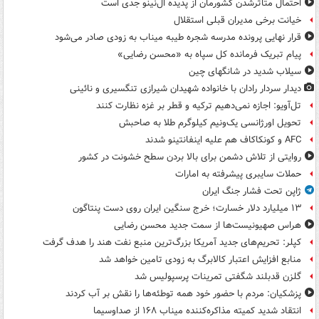
احتمال متاثرشدن کشورمان از پدیده ال‌نینو جدی است
خیانت برخی مدیران قبلی استقلال
قرار نهایی پرونده مدرسه شجره طیبه میناب به زودی صادر می‌شود
پیام تبریک فرمانده کل سپاه به «محسن رضایی»
سیلاب شدید در شانگهای چین
دیدار سردار رادان با خانواده‌ شهیدان شیرازی تنگسیری و نائینی
تل‌آویو: اجازه نمی‌دهیم ترکیه و قطر بر غزه نظارت کنند
تحویل اورژانسی یک‌ونیم کیلوگرم طلا به صاحبش
AFC و کونکاکاف هم علیه اینفانتینو شدند
روایتی از تلاش دشمن برای بالا بردن سطح خشونت در کشور
حملات سایبری پیشرفته به امارات
ژاپن تحت فشار جنگ ایران
۱۳ میلیارد دلار خسارت؛ خرج سنگین ایران روی دست پنتاگون
هراس صهیونیست‌ها از سمت جدید محسن رضایی
کپلر: تحریم‌های جدید آمریکا بزرگ‌ترین منبع نفت هند را هدف گرفت
منابع افزایش اعتبار کالابرگ به زودی تامین خواهد شد
گلزن قدبلند شگفتی تمرینات پرسپولیس شد
پزشکیان: مردم با حضور خود همه توطئه‌ها را نقش بر آب کردند
انتقاد شدید کمیته مذاکره‌کننده میناب ۱۶۸ از صداوسیما