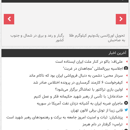
ی
تحویل اورژانسی یک‌ونیم کیلوگرم طلا
رگبار و رعد و برق در شمال و جنوب
با
به صاحبش
کشور
اه
آخرین اخبار
علی‌اف: باکو در کنار ملت ایران ایستاده است
اجلاسیه بین‌المللی "مجاهدان در غربت"
سردار محبی: دشمن به دنبال فروپاشی ایران بود که ناکام ماند
کیفرخواست ۶ کارمند گرمساری در پرونده اختلاس صادر شد
اولین بازی تراکتور با تماشاگر برگزار می‌شود؟
حدادعادل: با تأسی از رهبر شهید حکیمانه فکر و عمل کنیم
ماجرای ضربه ایران به آشیانه دزدان نفت آمریکا در سوریه
قابی زیبا از تونل برفی لالون تهران
پزشکیان: ثبات و امنیت امروز جامعه به برکت و رهنمودهای رهبر شهید است
ترامپ؛ گرفتار در دام هرمز