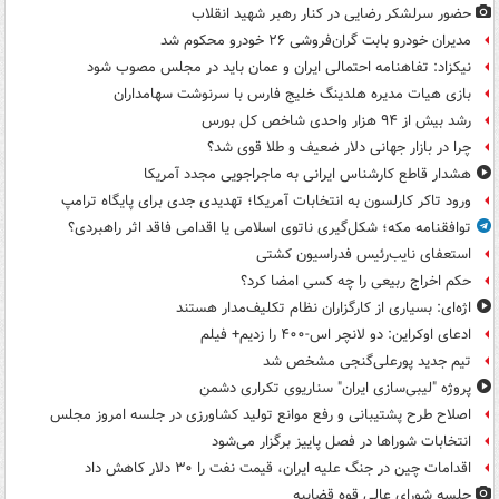
حضور سرلشکر رضایی در کنار رهبر شهید انقلاب
مدیران خودرو بابت گران‌فروشی ۲۶ خودرو محکوم شد
نیکزاد: تفاهنامه احتمالی ایران و عمان باید در مجلس مصوب شود
بازی هیات مدیره هلدینگ خلیج فارس با سرنوشت سهامداران
رشد بیش از ۹۴ هزار واحدی شاخص کل بورس
چرا در بازار جهانی دلار ضعیف و طلا قوی شد؟
هشدار قاطع کارشناس ایرانی به ماجراجویی مجدد آمریکا
ورود تاکر کارلسون به انتخابات آمریکا؛ تهدیدی جدی برای پایگاه ترامپ
توافقنامه مکه؛ شکل‌گیری ناتوی اسلامی یا اقدامی فاقد اثر راهبردی؟
استعفای نایب‌رئیس فدراسیون کشتی
حکم اخراج ربیعی را چه کسی امضا کرد؟
اژه‌ای: بسیاری از کارگزاران نظام تکلیف‌مدار هستند
ادعای اوکراین: دو لانچر اس-۴۰۰ را زدیم+ فیلم
تیم جدید پورعلی‌گنجی مشخص شد
پروژه "لیبی‌سازی ایران" سناریوی تکراری دشمن
اصلاح طرح پشتیبانی و رفع موانع تولید کشاورزی در جلسه امروز مجلس
انتخابات شوراها در فصل پاییز برگزار می‌شود
اقدامات چین در جنگ علیه ایران، قیمت نفت را ۳۰ دلار کاهش داد
جلسه شورای عالی قوه قضاییه