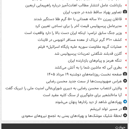
بازداشت عامل انتشار مطالب اهانت‌آمیز درباره راهپیمایی اربعین
تصاویر پهپاد ساقط شده در جنوب ایران
قاتلان پیرزن ۷۰ ساله همدانی با ۵۰ گرم طلا دستگیر شدند
مدیرعامل پرسپولیس قیمت آخر را برای نساجی تعیین کرد
وزیر جنگ سابق ترامپ: اینکه ایران دست بالا را دارد واقعیت است
کشف ۳۱۰ گرم تریاک از معده مسافر اتوبوس در قاینات
عملیات گروه مقاومت سوریه علیه پایگاه اسرائیل+ فیلم
گلزن قدبلند شگفتی تمرینات پرسپولیس شد
تنگه هرمز و پیام‌های بازدارنده ایران
بطری آبی که ماشین شما را به آتش می‌کشد
صفحه نخست روزنامه‌های دوشنبه ۱۹ مرداد ۱۴۰۵
هراس صهیونیست‌ها از سمت جدید محسن رضایی
ولایتی انتصاب محسن رضایی به دبیری شورای‌عالی امنیت ملی را تبریک گفت
آیا ماءالشعیر برای جلوگیری از سنگ کلیه مفید است
پهپادهای شاهد از دید رادارها پنهان می‌شوند
در مسیر تولد ابریشم
لحظۀ شلیک موشک‌ها و پهپادهای یمنی به تجمع نیروهای سعودی
حوادث