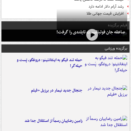
رشد آرام دلار ادامه دارد
افزایش قیمت جهانی طلا
فیلم برگزیده
صاعقه جان فوتبالیست تایلندی را گرفت!
برگزیده ورزشی
حمله تند فیگو به اینفانتینو: دروغگو، پَست‌ و
حیله‌گر!
جنجال جدید نیمار در برزیل +فیلم
رامین رضاییان رسماً از استقلال جدا شد