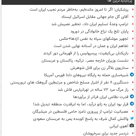
پربازدیدترین ها
پزشکیان: اگر تا امروز مانده‌ایم، به‌خاطر مردم نجیب ایران است
آقای گل جام جهانی مقابل اسرائیل ایستاد
ترامپ وعدۀ تسلیم ایران داد، تحقیر نصیبش شد
پایان تلخ یک نزاع خانوادگی در دورود
تجهیز موشکهای سپاه به نفس اژدها+عکس
تفاهم ایران و عمان در آستانه نهایی شدن است
بازیکنان بی‌کیفیت، پرسپولیس را از قهرمانی دور کردند
نشست وزیران خارجه مصر، ترکیه، پاکستان و عربستان
سناریوی بلاگر زن برای قتل شوهرش
شبیه‌سازی حمله به پایگاه نیروهای دلتا فورس آمریکا
دستگیری ۸ نفر از اشرار مسلح شاخص و مرتبطین گروهک های تروریستی
راز مرگ مرد ۷۲ ساله در تهرانپارس فاش شد
قدرت نظامی ایران فراتر از برآوردها
قرار بود ایران به زانو درآید، اما به ابرقدرت منطقه تبدیل شد!
عصبانیت ترامپ از پیروزی نامزد حامی فلسطین در میشیگان
واکنش کمال شرف به پاسخ کوبنده یمن به عربستان سعودی
آهوی ایرانی
دردسر جدید برای سرخپوشان