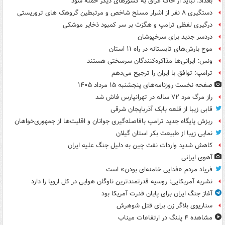
بغداد: نباید از خاک عراق به کشورهای دیگر حمله شود
دستگیری ۸ نفر از اشرار مسلح شاخص و مرتبطین گروهک های تروریستی
درگیری لفظی ترامپ و هگزث بر سر کمبود ذخایر موشکی
دردسر جدید برای سرخپوشان
موج بارش‌های تابستانه در راه ۱۱ استان
ونس: ایرانی‌ها مذاکره‌کنندگان سرسختی هستند
ترامپ: توافق با ایران را ترجیح می‌دهم
صفحه نخست روزنامه‌های پنجشنبه ۱۵ مرداد ۱۴۰۵
راز مرگ مرد ۷۲ ساله در تهرانپارس فاش شد
قابی زیبا از قلعه بابک آذربایجان شرقی
ریزش پایگاه جدید ترامپ بافاصله‌گیری جوانان و اقلیت‌ها از جمهوری‌خواهان
نمایی زیبا از طبیعت بکر استان گیلان
کاهش شدید واردات نفت چین به دلیل جنگ علیه ایران
آهوی ایرانی
فریاد مردم «فدایی خامنه‌ای بودن» است
نشریه آمریکایی: روسیه قدرتمندترین ناوگان هوایی در کل اروپا را دارد
آغاز جنگ ایران برای پایان قدرت آمریکا بود
سناریوی بلاگر زن برای قتل شوهرش
مشاهده ۴ پلنگ در ارتفاعات میناب