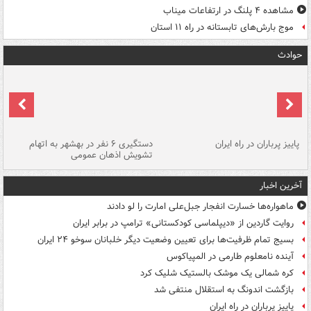
مشاهده ۴ پلنگ در ارتفاعات میناب
موج بارش‌های تابستانه در راه ۱۱ استان
حوادث
ن
پاییز پرباران در راه ایران
دستگیری ۶ نفر در بهشهر به اتهام
تشویش اذهان عمومی
اس
آخرین اخبار
ماهواره‌ها خسارت انفجار جبل‌علی امارت را لو دادند
روایت گاردین از «دیپلماسی کودکستانی» ترامپ در برابر ایران
بسیج تمام ظرفیت‌ها برای تعیین وضعیت دیگر خلبانان سوخو ۲۴ ایران
آینده نامعلوم طارمی در المپیاکوس
کره شمالی یک موشک بالستیک شلیک کرد
بازگشت اندونگ به استقلال منتفی شد
پاییز پرباران در راه ایران