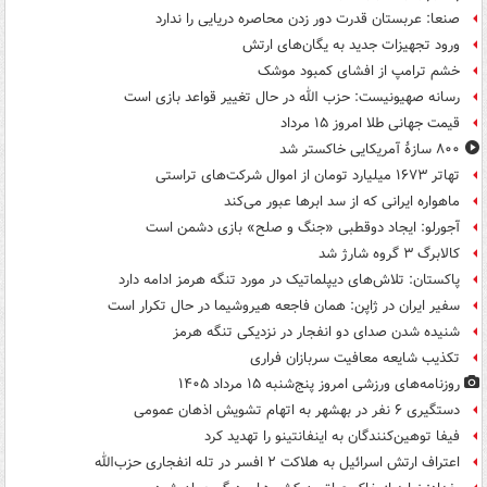
صنعا: عربستان قدرت دور زدن محاصره دریایی را ندارد
ورود تجهیزات جدید به یگان‌های ارتش
خشم ترامپ از افشای کمبود موشک
رسانه صهیونیست: حزب الله در حال تغییر قواعد بازی است
قیمت جهانی طلا امروز ۱۵ مرداد
۸۰۰ سازۀ آمریکایی خاکستر شد
تهاتر ۱۶۷۳ میلیارد تومان از اموال شرکت‌های تراستی
ماهواره ایرانی که از سد ابرها عبور می‌کند
آجورلو: ایجاد دوقطبی «جنگ و صلح‌» بازی دشمن است
کالابرگ ۳ گروه شارژ شد
پاکستان: تلاش‌های دیپلماتیک در مورد تنگه هرمز ادامه دارد
سفیر ایران در ژاپن: همان فاجعه هیروشیما در حال تکرار است
شنیده شدن صدای دو انفجار در نزدیکی تنگه هرمز
تکذیب شایعه معافیت سربازان فراری
روزنامه‌های ورزشی امروز پنج‌شنبه ۱۵ مرداد ۱۴۰۵
دستگیری ۶ نفر در بهشهر به اتهام تشویش اذهان عمومی
فیفا توهین‌کنندگان به اینفانتینو را تهدید کرد
اعتراف ارتش اسرائیل به هلاکت ۲ افسر در تله انفجاری حزب‌الله