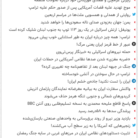
رایزنی عراقچی و همتای موریتانی خود درباره تحولات منطقه
موج تهدید علیه قضات آمریکایی پس از صدور حکم علیه ترامپ
روایتی از همدلی و همسویی ملت‌ها در مراسم اربعین
یمن: جهان به‌زودی صدای ناله سعودی‌ها را خواهد شنید
یونیفل: ارتش اسرائیل در یک روز ۱۱۳ توپ به جنوب لبنان شلیک کرده است
ترامپ: همه چیز درباره ایران به طور استثنایی خوب پیش می‌رود
عبور از خط قرمز ایران یعنی مرگ!
حمله نیروهای اسرائیلی به خبرنگار پرس‌تی‌وی
«ضربه مغزی» شدن صدها نظامی آمریکایی در حملات ایران
جنگ در جبهه لبنان بعد از تفاهم‌نامه چه تغییری کرده؟
ترامپ در حال سوختن در آتشی خودساخته
ایران را تست نکنید! جاده‌ی خشم ایران!
واکنش سفارت ایران به بیانیه مغرضانه نمایندگان پارلمان اتریش
کریدورهای شمالی و جنوبی تنگه هرمز حذف می‌شوند
پاسخ قاطع ملیحه محمدی به نسخه تسلیم‌طلبی روی آنتن BBC
پرشدگی سدها به ۵۸درصد رسید
بازدید وزیر نیرو از روند برق‌رسانی به واحدهای صنعتی بازسازی‌شده
زنجیرهایی که آمریکا را به زیر سطح آب می‌کشند!
تثبیت دستاوردهای نظامی ایران در مرزهای غربی در سایه جنگ رمضان