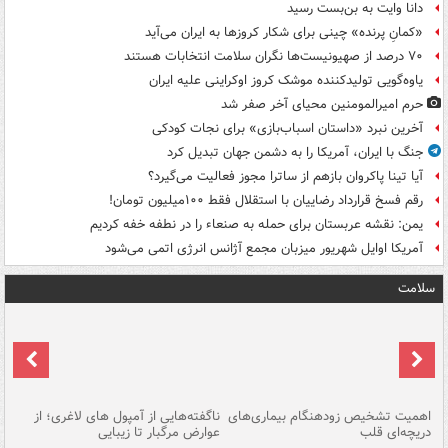
دانا وایت به بن‌بست رسید
«کمانِ پرنده» چینی برای شکار کروزها به ایران می‌آید
۷۰ درصد از صهیونیست‌ها نگران سلامت انتخابات هستند
یاوه‌گویی تولیدکننده موشک کروز اوکراینی علیه ایران
حرم امیرالمومنین محیای آخر صفر شد
آخرین نبرد «داستان اسباب‌بازی» برای نجات کودکی
جنگ با ایران، آمریکا را به دشمن جهان تبدیل کرد
آیا تینا پاکروان بازهم از ساترا مجوز فعالیت می‌گیرد؟
رقم فسخ قرارداد رضاییان با استقلال فقط ۱۰۰میلیون تومان!
یمن: نقشه عربستان برای حمله به صنعاء را در نطفه خفه کردیم
آمریکا اوایل شهریور میزبان مجمع آژانس انرژی اتمی می‌شود
سلامت
اهمیت تشخیص زودهنگام بیماری‌های
ناگفته‌هایی از آمپول های لاغری؛ از
دریچه‌ای قلب
عوارض مرگبار تا زیبایی
تا