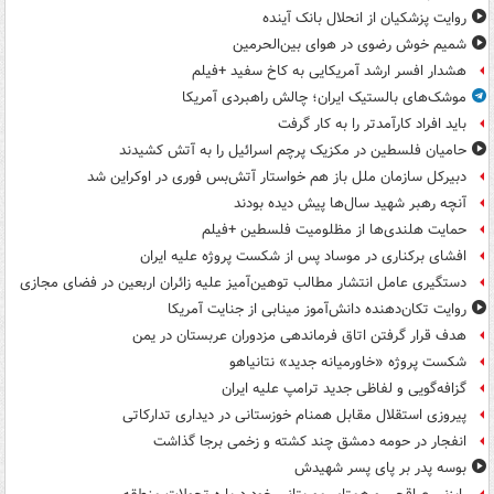
روایت پزشکیان از انحلال بانک آینده
شمیم خوش رضوی در هوای بین‌الحرمین
هشدار افسر ارشد آمریکایی به کاخ سفید +فیلم
موشک‌های بالستیک ایران؛ چالش راهبردی آمریکا
باید افراد کارآمدتر را به کار گرفت
حامیان فلسطین در مکزیک پرچم اسرائیل را به آتش کشیدند
دبیرکل سازمان ملل باز هم خواستار آتش‌بس فوری در اوکراین شد
آنچه رهبر شهید سال‌ها پیش دیده بودند
حمایت هلندی‌ها از مظلومیت فلسطین +فیلم
افشای برکناری در موساد پس از شکست پروژه علیه ایران
دستگیری عامل انتشار مطالب توهین‌آمیز علیه زائران اربعین در فضای مجازی
روایت تکان‌دهنده دانش‌آموز مینابی از جنایت آمریکا
هدف قرار گرفتن اتاق‌ فرماندهی مزدوران عربستان در یمن
شکست پروژه «خاورمیانه جدید» نتانیاهو
گزافه‌گویی و لفاظی جدید ترامپ علیه ایران
پیروزی استقلال مقابل همنام خوزستانی در دیداری تدارکاتی
انفجار در حومه دمشق چند کشته و زخمی برجا گذاشت
بوسه‌ پدر بر پای پسر شهیدش