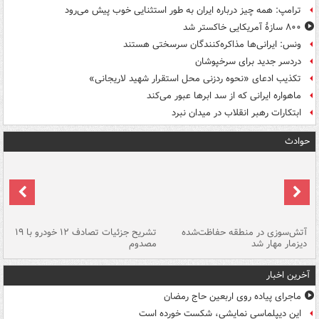
ترامپ: همه چیز درباره ایران به طور استثنایی خوب پیش می‌رود
۸۰۰ سازۀ آمریکایی خاکستر شد
ونس: ایرانی‌ها مذاکره‌کنندگان سرسختی هستند
دردسر جدید برای سرخپوشان
تکذیب ادعای «نحوه ردزنی محل استقرار شهید لاریجانی»
ماهواره ایرانی که از سد ابرها عبور می‌کند
ابتکارات رهبر انقلاب در میدان نبرد
حوادث
تصادف مرگبار در محور اهواز–شوش ۲
آتش‌سوزی در منطقه حفاظت‌شده
تشریح جزئیات تصادف ۱۲ خودرو با ۱۹
پا
دیزمار مهار شد
مصدوم
آخرین اخبار
ماجرای پیاده روی اربعین حاج رمضان
این دیپلماسی نمایشی، شکست خورده است