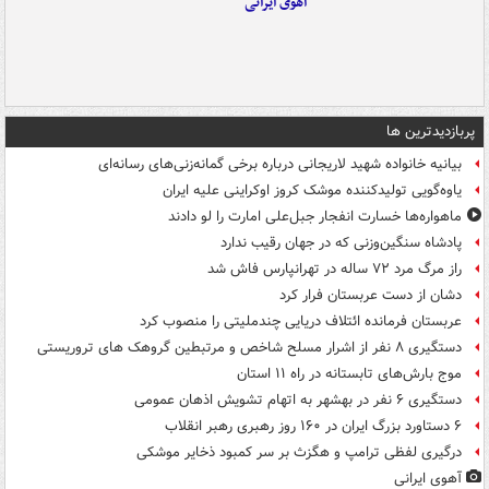
آهوی ایرانی
پربازدیدترین ها
بیانیه خانواده شهید لاریجانی درباره برخی گمانه‌زنی‌های رسانه‌ای
یاوه‌گویی تولیدکننده موشک کروز اوکراینی علیه ایران
ماهواره‌ها خسارت انفجار جبل‌علی امارت را لو دادند
پادشاه سنگین‌وزنی که در جهان رقیب ندارد
راز مرگ مرد ۷۲ ساله در تهرانپارس فاش شد
دشان از دست عربستان فرار کرد
عربستان فرمانده ائتلاف دریایی چندملیتی را منصوب کرد
دستگیری ۸ نفر از اشرار مسلح شاخص و مرتبطین گروهک های تروریستی
موج بارش‌های تابستانه در راه ۱۱ استان
دستگیری ۶ نفر در بهشهر به اتهام تشویش اذهان عمومی
۶ دستاورد بزرگ ایران در ۱۶۰ روز رهبری رهبر انقلاب
درگیری لفظی ترامپ و هگزث بر سر کمبود ذخایر موشکی
آهوی ایرانی