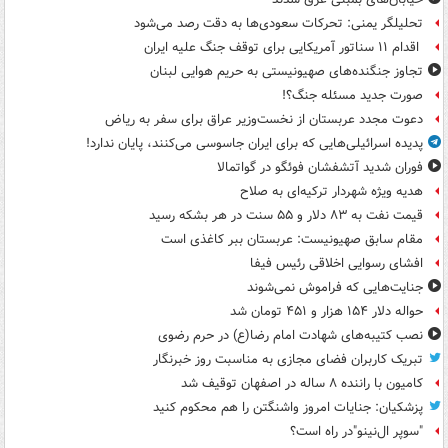
تحلیلگر یمنی: تحرکات سعودی‌ها به دقت رصد می‌شود
اقدام ۱۱ سناتور آمریکایی برای توقف جنگ علیه ایران
تجاوز جنگنده‌های صهیونیستی به حریم هوایی لبنان
صورت جدید مسئله جنگ؟!
دعوت مجدد عربستان از نخست‌وزیر عراق برای سفر به ریاض
پدیده اسرائیلی‌هایی که برای ایران جاسوسی می‌کنند، پایان ندارد!
فوران شدید آتشفشان فوئگو در گواتمالا
هدیه ویژه شهردار ترکیه‌ای به صلاح
قیمت نفت به ۸۳ دلار و ۵۵ سنت در هر بشکه رسید
مقام سابق صهیونیست: عربستان ببر کاغذی است
افشای رسوایی اخلاقی رئیس فیفا
جنایت‌هایی که فراموش نمی‌شوند
حواله دلار ۱۵۴ هزار و ۴۵۱ تومان شد
نصب کتیبه‌های شهادت امام رضا(ع) در حرم رضوی
تبریک کاربران فضای مجازی به مناسبت روز خبرنگار
کامیون با راننده ۸ ساله در اصفهان توقیف شد
پزشکیان: جنایات امروز واشنگتن را هم محکوم کنید
"سوپر ال‌نینو"در راه است؟