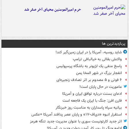
حرم امیرالمومنین محیای آخر صفر شد
پربازدیدترین ها
شاید روسیه، آمریکا را در ایران زمین‌گیر کند!
واکنش بقائی به خیالبافی ترامپ
پاسخ منفی یک لژیونر به باشگاه پرسپولیس
انفجار بزرگ در شهر المخا یمن
۶ فوتی و ۵ مصدوم بر اثر تصادف زنجیره‌ای
ماموریت در حال پایان است!
ادعای بسنت درباره توافق ایران و آمریکا
فارن افرز: جنگ با ایران یک فاجعه است
بیانیه سپاه پاسداران به مناسبت روز خبرنگار
استقرار انبوه «دی‌اف‑۱۷» و پایان عصر پدافند آمریکا +عکس
اثر جدید کارتونیست سوری با عنوان مدیریت جدید تنگه هرمز
ادامه جنگ تا روی کار آمدن دولت جدید در آمریکا!