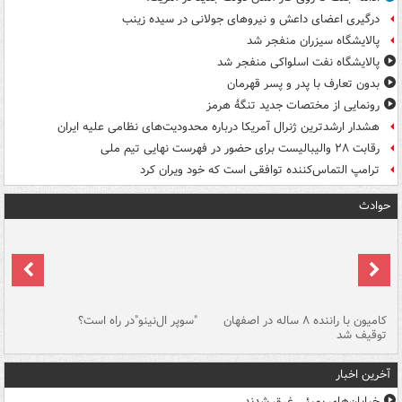
درگیری اعضای داعش و نیروهای جولانی در سیده زینب
پالایشگاه سیزران منفجر شد
پالایشگاه نفت اسلواکی منفجر شد
بدون تعارف با پدر و پسر قهرمان
رونمایی از مختصات جدید تنگۀ هرمز
هشدار ارشدترین ژنرال آمریکا درباره محدودیت‌های نظامی علیه ایران
رقابت ۲۸ والیبالیست برای حضور در فهرست نهایی تیم ملی
ترامپ التماس‌کننده توافقی است که خود ویران کرد
حوادث
۱ خودرو با ۱۹
کامیون با راننده ۸ ساله در اصفهان
"سوپر ال‌نینو"در راه است؟
رگ
توقیف شد
ته
آخرین اخبار
خیابان‌های بمبئی غرق شدند