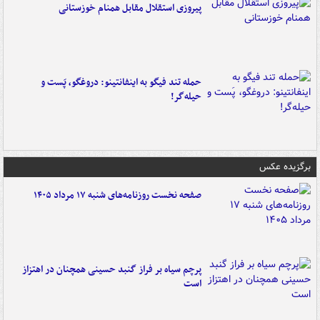
پیروزی استقلال مقابل همنام خوزستانی
حمله تند فیگو به اینفانتینو: دروغگو، پَست‌ و
حیله‌گر!
برگزیده عکس
صفحه نخست روزنامه‌های شنبه ۱۷ مرداد ۱۴۰۵
پرچم سیاه بر فراز گنبد حسینی همچنان در اهتزاز
است