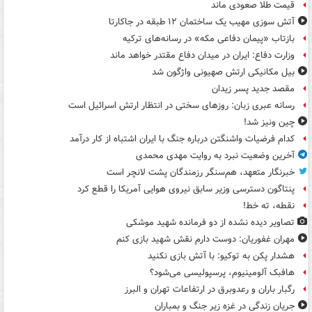
قیمت طلا صعودی ماند
آتش سوزی مهیب یک ساختمان ۱۲ طبقه در جاکارتا
بازتاب «پیمان دفاعی مکه» در رسانه‌های ترکیه
وزارت دفاع: ایران در میدان دفاع مقتدر خواهد ماند
بیل مکانیکی ارتش صهیونی واژگون شد
مقصد جدید پسر زیدان
رسانه عبری زبان: روزهای سختی در انتظار ارتش اسرائیل است
چین ونیز شد!
کدام فرضیات واشنگتن درباره جنگ با ایران اشتباه از کار درآمد
آخرین وضعیت نبرد به روایت مهدی محمدی
خبرنگار متعهد، هم‌سنگر رزمندگان پشت لانچر است
پنتاگون دسترسی وزیر سابق نیروی هوایی آمریکا را قطع کرد
نقطه، ته خط!
تصاویر دیده‌ نشده از دو فرمانده شهید موشکی
مهران غفوریان: دوست دارم نقش شهید بازی کنم
هشدار پکن به توکیو: با آتش بازی نکنید
هافبک آلومینیوم، پرسپولیسی می‌شود؟
رگبار باران و رعدوبرق در ارتفاعات تهران و البرز
جریان زندگی در غزه زیر جنگ و بمباران