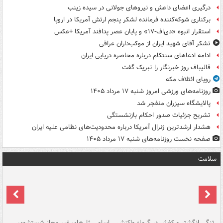
درگیری اعضای داعش و نیروهای جولانی در سیده زینب
برکناری شوکه‌کننده فرمانده لشکر پنجم ارتش آمریکا در اروپا
استقرار انبوه «دی‌اف‑۱۷» و پایان عصر پدافند آمریکا +عکس
تشکر آقای شهید ایران از موکب‌داران عراقی
ادامه ادعاهای سنتکام درباره محاصره دریایی ایران
قالیباف روز خبرنگار را تبریک گفت
رویای ائتلاف مکه
روزنامه‌های ورزشی امروز ‌شنبه ۱۷ مرداد ۱۴۰۵
پالایشگاه سیزران منفجر شد
تشریح جزئیات صدور احکام بازنشستگی
هشدار ارشدترین ژنرال آمریکا درباره محدودیت‌های نظامی علیه ایران
صفحه نخست روزنامه‌های شنبه ۱۷ مرداد ۱۴۰۵
سلامت
تنگی انگشتر و کفش در گرما؛ واکنش
اسامی ژل‌های غیر مجاز شستشوی
مر