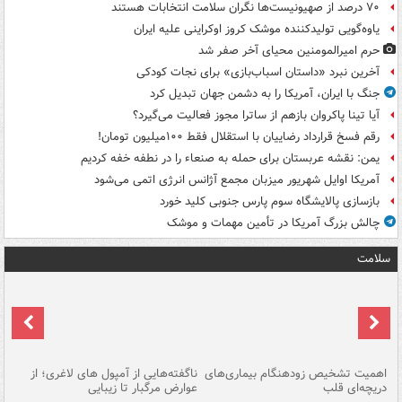
۷۰ درصد از صهیونیست‌ها نگران سلامت انتخابات هستند
یاوه‌گویی تولیدکننده موشک کروز اوکراینی علیه ایران
حرم امیرالمومنین محیای آخر صفر شد
آخرین نبرد «داستان اسباب‌بازی» برای نجات کودکی
جنگ با ایران، آمریکا را به دشمن جهان تبدیل کرد
آیا تینا پاکروان بازهم از ساترا مجوز فعالیت می‌گیرد؟
رقم فسخ قرارداد رضاییان با استقلال فقط ۱۰۰میلیون تومان!
یمن: نقشه عربستان برای حمله به صنعاء را در نطفه خفه کردیم
آمریکا اوایل شهریور میزبان مجمع آژانس انرژی اتمی می‌شود
بازسازی پالایشگاه سوم پارس جنوبی کلید خورد
چالش بزرگ آمریکا در تأمین مهمات و موشک
سلامت
اهمیت تشخیص زودهنگام بیماری‌های
ناگفته‌هایی از آمپول های لاغری؛ از
دریچه‌ای قلب
عوارض مرگبار تا زیبایی
تا