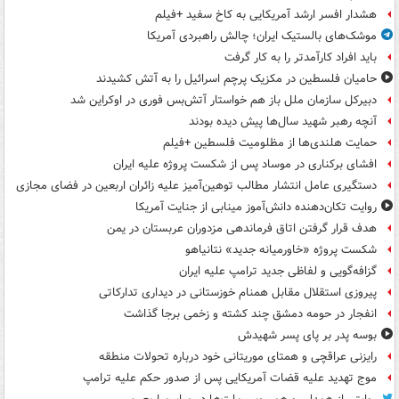
هشدار افسر ارشد آمریکایی به کاخ سفید +فیلم
موشک‌های بالستیک ایران؛ چالش راهبردی آمریکا
باید افراد کارآمدتر را به کار گرفت
حامیان فلسطین در مکزیک پرچم اسرائیل را به آتش کشیدند
دبیرکل سازمان ملل باز هم خواستار آتش‌بس فوری در اوکراین شد
آنچه رهبر شهید سال‌ها پیش دیده بودند
حمایت هلندی‌ها از مظلومیت فلسطین +فیلم
افشای برکناری در موساد پس از شکست پروژه علیه ایران
دستگیری عامل انتشار مطالب توهین‌آمیز علیه زائران اربعین در فضای مجازی
روایت تکان‌دهنده دانش‌آموز مینابی از جنایت آمریکا
هدف قرار گرفتن اتاق‌ فرماندهی مزدوران عربستان در یمن
شکست پروژه «خاورمیانه جدید» نتانیاهو
گزافه‌گویی و لفاظی جدید ترامپ علیه ایران
پیروزی استقلال مقابل همنام خوزستانی در دیداری تدارکاتی
انفجار در حومه دمشق چند کشته و زخمی برجا گذاشت
بوسه‌ پدر بر پای پسر شهیدش
رایزنی عراقچی و همتای موریتانی خود درباره تحولات منطقه
موج تهدید علیه قضات آمریکایی پس از صدور حکم علیه ترامپ