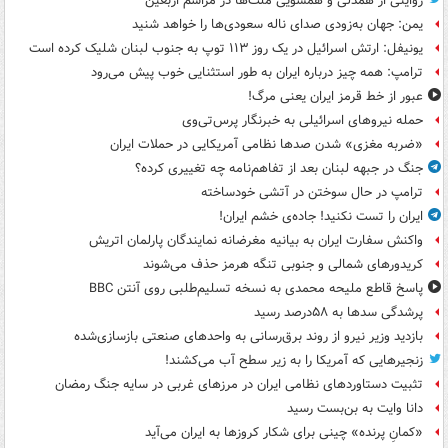
روایتی از همدلی و همسویی ملت‌ها در مراسم اربعین
یمن: جهان به‌زودی صدای ناله سعودی‌ها را خواهد شنید
یونیفل: ارتش اسرائیل در یک روز ۱۱۳ توپ به جنوب لبنان شلیک کرده است
ترامپ: همه چیز درباره ایران به طور استثنایی خوب پیش می‌رود
عبور از خط قرمز ایران یعنی مرگ!
حمله نیروهای اسرائیلی به خبرنگار پرس‌تی‌وی
«ضربه مغزی» شدن صدها نظامی آمریکایی در حملات ایران
جنگ در جبهه لبنان بعد از تفاهم‌نامه چه تغییری کرده؟
ترامپ در حال سوختن در آتشی خودساخته
ایران را تست نکنید! جاده‌ی خشم ایران!
واکنش سفارت ایران به بیانیه مغرضانه نمایندگان پارلمان اتریش
کریدورهای شمالی و جنوبی تنگه هرمز حذف می‌شوند
پاسخ قاطع ملیحه محمدی به نسخه تسلیم‌طلبی روی آنتن BBC
پرشدگی سدها به ۵۸درصد رسید
بازدید وزیر نیرو از روند برق‌رسانی به واحدهای صنعتی بازسازی‌شده
زنجیرهایی که آمریکا را به زیر سطح آب می‌کشند!
تثبیت دستاوردهای نظامی ایران در مرزهای غربی در سایه جنگ رمضان
دانا وایت به بن‌بست رسید
«کمانِ پرنده» چینی برای شکار کروزها به ایران می‌آید