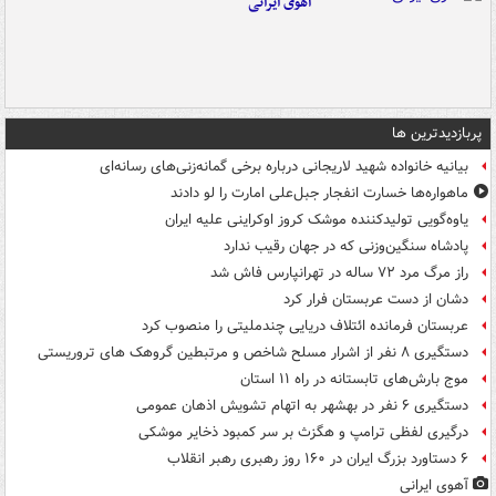
آهوی ایرانی
پربازدیدترین ها
بیانیه خانواده شهید لاریجانی درباره برخی گمانه‌زنی‌های رسانه‌ای
ماهواره‌ها خسارت انفجار جبل‌علی امارت را لو دادند
یاوه‌گویی تولیدکننده موشک کروز اوکراینی علیه ایران
پادشاه سنگین‌وزنی که در جهان رقیب ندارد
راز مرگ مرد ۷۲ ساله در تهرانپارس فاش شد
دشان از دست عربستان فرار کرد
عربستان فرمانده ائتلاف دریایی چندملیتی را منصوب کرد
دستگیری ۸ نفر از اشرار مسلح شاخص و مرتبطین گروهک های تروریستی
موج بارش‌های تابستانه در راه ۱۱ استان
دستگیری ۶ نفر در بهشهر به اتهام تشویش اذهان عمومی
درگیری لفظی ترامپ و هگزث بر سر کمبود ذخایر موشکی
۶ دستاورد بزرگ ایران در ۱۶۰ روز رهبری رهبر انقلاب
آهوی ایرانی