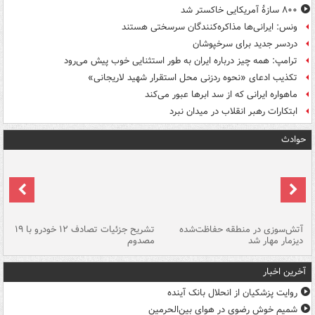
۸۰۰ سازۀ آمریکایی خاکستر شد
ونس: ایرانی‌ها مذاکره‌کنندگان سرسختی هستند
دردسر جدید برای سرخپوشان
ترامپ: همه چیز درباره ایران به طور استثنایی خوب پیش می‌رود
تکذیب ادعای «نحوه ردزنی محل استقرار شهید لاریجانی»
ماهواره ایرانی که از سد ابرها عبور می‌کند
ابتکارات رهبر انقلاب در میدان نبرد
حوادث
تصادف مرگبار در محور اهواز–شوش ۲
آتش‌سوزی در منطقه حفاظت‌شده
تشریح جزئیات تصادف ۱۲ خودرو با ۱۹
پا
دیزمار مهار شد
مصدوم
آخرین اخبار
روایت پزشکیان از انحلال بانک آینده
شمیم خوش رضوی در هوای بین‌الحرمین