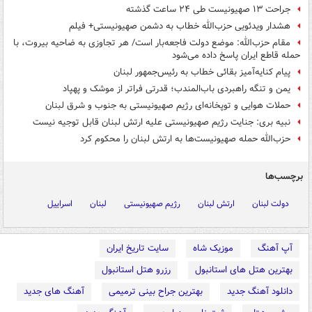
جراحت ۱۳ صهیونیست طی ۲۴ ساعت گذشته
هشدار ویدئویی حزب‌الله خطاب به دشمن صهیونیستی+ فیلم
مقام حزب‌الله: موضع دولت فاجعه‌بار است/ هر تجاوزی به ضاحیه بیروت، با
حمله قاطع ایران پاسخ داده می‌شود
پیام کنایه‌آمیز بقائی خطاب به رئیس‌جمهور لبنان
یمن و تنگه راهبردی باب‌المندب؛ قدرتی فراتر از موشک و پهپاد
حملات هوایی و توپخانه‌ای رژیم صهیونیستی به جنوب و شرق لبنان
نبیه بری: جنایت رژیم صهیونیستی علیه ارتش لبنان قابل توجیه نیست
حزب‌الله حمله صهیونیست‌ها به ارتش لبنان را محکوم کرد
برچسب‌ها
دولت لبنان
ارتش لبنان
رژیم صهیونیستی
لبنان
اسراییل
آپ آهنگ
موزیک شاه
سایت تاریخ ایران
بهترین هتل های استانبول
رزرو هتل استانبول
دانلود آهنگ جدید
بهترین جراح بینی ترمیمی
آهنگ های جدید