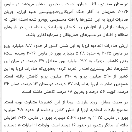
عربستان سعودی، قطر، عمان، کویت و بحرین ـ نشان می‌دهد در مارس
۲۰۲۶، هم‌زمان با آغاز جنگ آمریکایی-صهیونیستی علیه ایران، جریان
صادرات اروپا به این کشورها با افت محسوسی روبه‌رو شده است؛ افتی که
می‌تواند بازتابی از افزایش ریسک‌های ژئوپلیتیکی، نااطمینانی در بازارهای
منطقه و اختلال در مسیرهای حمل‌ونقل و سرمایه‌گذاری باشد.
ارزش صادرات اتحادیه اروپا به این شش کشور از حدود ۸.۷ میلیارد یورو
در مارس ۲۰۲۵ به حدود ۵.۴۸ میلیارد یورو در مارس ۲۰۲۶ رسیده است؛
یعنی کاهشی نزدیک به ۳.۲ میلیارد یورو معادل ۳۷ درصد. در میان این
کشورها، قطر بیشترین افت را تجربه کرده؛ به‌طوری‌که صادرات اروپا به این
کشور از ۵۹۰ میلیون یورو به ۲۹۰ میلیون یورو کاهش یافته است.
همچنین صادرات اروپا به امارات ۴۷ درصد، عربستان ۱۳ درصد، عمان ۳۶
درصد، کویت ۵۴ درصد و بحرین ۶۸ درصد کاهش داشته است.
در سمت مقابل، روند واردات اروپا از این کشورها متفاوت بوده است.
مجموع واردات اتحادیه اروپا از شش کشور یادشده از حدود ۴.۷ میلیارد
یورو در مارس ۲۰۲۵ به حدود ۵.۴۹ میلیارد یورو در مارس ۲۰۲۶ افزایش
یافته که بیانگر رشدی در حدود ۱۶ درصد است. واردات از امارات ۵ درصد و