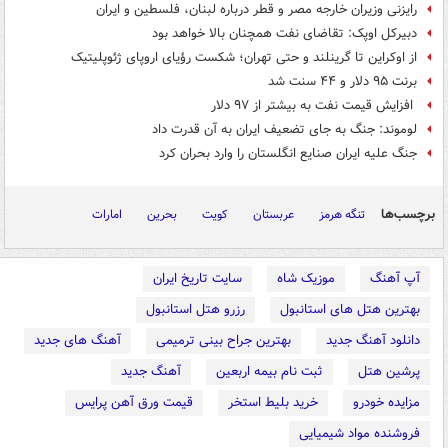
رایزنی وزیران خارجه مصر و قطر درباره لبنان، فلسطین و ایران
دبیرکل اوپک: تقاضای نفت همچنان بالا خواهد بود
از اوکراین تا گرینلند و حتی تهران؛ شکست رؤیای اروپای ژئوپلیتیک
برنت ۹۵ دلار و ۴۴ سنت شد
افزایش قیمت نفت به بیشتر از ۹۷ دلار
لوموند: جنگ به جای تضعیف ایران به آن قدرت داد
جنگ علیه ایران صنایع انگلستان را وارد بحران کرد
برچسب‌ها
تنگه هرمز
عربستان
کویت
بحرین
امارات
آپ آهنگ
موزیک شاه
سایت تاریخ ایران
بهترین هتل های استانبول
رزرو هتل استانبول
دانلود آهنگ جدید
بهترین جراح بینی ترمیمی
آهنگ های جدید
پرشین هتل
ثبت نام بیمه اربعین
آهنگ جدید
مزایده خودرو
خرید بلیط استخر
قیمت ورق آهن پرایس
فروشنده مواد شیمیایی