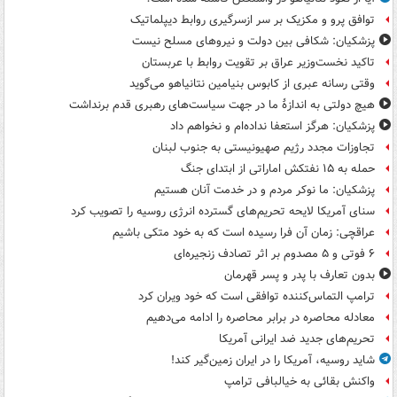
توافق پرو و مکزیک بر سر ازسرگیری روابط دیپلماتیک
پزشکیان: شکافی بین دولت و نیروهای مسلح نیست
تاکید نخست‌وزیر عراق بر تقویت روابط با عربستان
وقتی رسانه عبری از کابوس بنیامین نتانیاهو می‌گوید
هیچ دولتی به اندازۀ ما در جهت سیاست‌های رهبری قدم برنداشت
پزشکیان: هرگز استعفا نداده‌ام و نخواهم داد
تجاوزات مجدد رژیم صهیونیستی به جنوب لبنان
حمله به ۱۵ نفتکش‌ اماراتی از ابتدای جنگ
پزشکیان: ما نوکر مردم و در خدمت آنان هستیم
سنای آمریکا لایحه تحریم‌های گسترده انرژی روسیه را تصویب کرد
عراقچی: زمان آن فرا رسیده است که به خود متکی باشیم
۶ فوتی و ۵ مصدوم بر اثر تصادف زنجیره‌ای
بدون تعارف با پدر و پسر قهرمان
ترامپ التماس‌کننده توافقی است که خود ویران کرد
معادله محاصره در برابر محاصره را ادامه می‌دهیم
تحریم‌های جدید ضد ایرانی آمریکا
شاید روسیه، آمریکا را در ایران زمین‌گیر کند!
واکنش بقائی به خیالبافی ترامپ