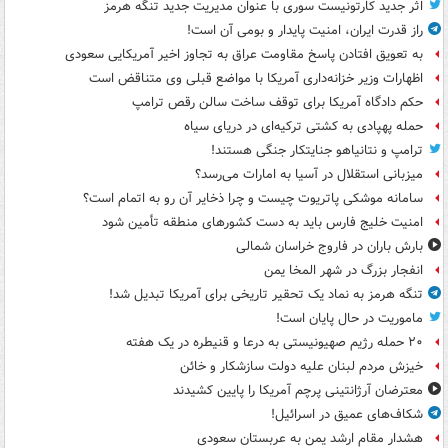
اثر جدید کارتونیست سوری با عنوان مدیریت جدید تنگه هرمز
راز قدرت ایران، امنیت پایدار و بومی آن است!
به تعویق افتادن پاسخ مقاومت عراق به تجاوز اخیر آمریکایی سعودی
اظهارات وزیر خزانه‌داری آمریکا با مواضع قبلی وی متناقض است
حکم دادگاه آمریکا برای توقف ساخت سالن رقص ترامپ
حمله پهپادی به کشتی ترکیه‌ای در دریای سیاه
ترامپ و نتانیاهو جنایتکار جنگی هستند!
میزبانی استقلال در آسیا به امارات می‌رسد؟
سامانه موشکی پاتریوت چیست و چرا ذخایر آن رو به اتمام است؟
امنیت خلیج فارس باید به دست کشورهای منطقه تأمین شود
بارش باران در فاروج خراسان شمالی
انفجار بزرگ در شهر المخا یمن
تنگه هرمز به نماد یک تحقیر تاریخی برای آمریکا تبدیل شد!
ماموریت در حال پایان است!
۲۰ حمله رژیم صهیونیستی به درعا و قنیطره در یک هفته
خیزش مردم لبنان علیه دولت سازشکار و خائن
معترضان آرژانتینی پرچم آمریکا را پایین کشیدند
شکاف‌های عمیق در اسرائیل!
هشدار مقام ارشد یمن به عربستان سعودی