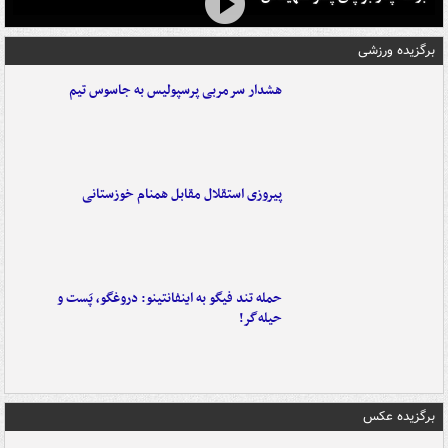
برگزیده ورزشی
هشدار سرمربی پرسپولیس به جاسوس تیم
پیروزی استقلال مقابل همنام خوزستانی
حمله تند فیگو به اینفانتینو: دروغگو، پَست‌ و
حیله‌گر!
برگزیده عکس