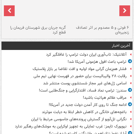
۶ فوتی و ۵ مصدوم بر اثر تصادف
گربه جریان برق شهرستان فریمان را
رگ
زنجیره‌ای
قطع کرد
آخرین اخبار
آتلانتیک: تاب‌آوری ایران دولت ترامپ را غافلگیر کرد
ترامپ باعث افول هژمونی آمریکا شد!
فشار هم‌زمان گرانی مواد اولیه و افت تقاضا بر بازار پلاستیک
رقابت ۲۸ والیبالیست برای حضور در فهرست نهایی تیم ملی
اسامی ژل‌های غیر مجاز شستشوی پوست منتشر شد
سندرز: ترامپ نماد فساد، اقتدارگرایی و جنگ‌طلبی است!
مراقب علائم هپاتیت باشید!
ادامه جنگ تا روی کار آمدن دولت جدید در آمریکا!
باغچه‌های خانگی در کاهش خطر ابتلا به دیابت موثرند
نگرانی تل‌آویو از گسترش پرونده‌های جاسوسی مرتبط با ایران
نیویورک تایمز: غرب تمایلی به تجهیز اوکراین به موشک‌های رهگیر ندارد
آیا از نفوذ نتانیاهو در واشنگتن کاسته شده است؟