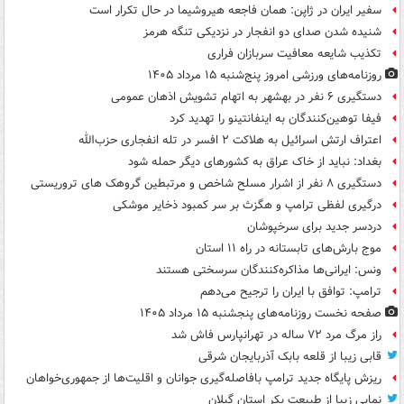
سفیر ایران در ژاپن: همان فاجعه هیروشیما در حال تکرار است
شنیده شدن صدای دو انفجار در نزدیکی تنگه هرمز
تکذیب شایعه معافیت سربازان فراری
روزنامه‌های ورزشی امروز پنج‌شنبه ۱۵ مرداد ۱۴۰۵
دستگیری ۶ نفر در بهشهر به اتهام تشویش اذهان عمومی
فیفا توهین‌کنندگان به اینفانتینو را تهدید کرد
اعتراف ارتش اسرائیل به هلاکت ۲ افسر در تله انفجاری حزب‌الله
بغداد: نباید از خاک عراق به کشورهای دیگر حمله شود
دستگیری ۸ نفر از اشرار مسلح شاخص و مرتبطین گروهک های تروریستی
درگیری لفظی ترامپ و هگزث بر سر کمبود ذخایر موشکی
دردسر جدید برای سرخپوشان
موج بارش‌های تابستانه در راه ۱۱ استان
ونس: ایرانی‌ها مذاکره‌کنندگان سرسختی هستند
ترامپ: توافق با ایران را ترجیح می‌دهم
صفحه نخست روزنامه‌های پنجشنبه ۱۵ مرداد ۱۴۰۵
راز مرگ مرد ۷۲ ساله در تهرانپارس فاش شد
قابی زیبا از قلعه بابک آذربایجان شرقی
ریزش پایگاه جدید ترامپ بافاصله‌گیری جوانان و اقلیت‌ها از جمهوری‌خواهان
نمایی زیبا از طبیعت بکر استان گیلان