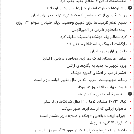
صنعت‌نفت آبادان ۲ مدافع جدید جذب کرد
ماهواره‌ها خسارت انفجار جبل‌علی امارت را لو دادند
روایت گاردین از «دیپلماسی کودکستانی» ترامپ در برابر ایران
بسیج تمام ظرفیت‌ها برای تعیین وضعیت دیگر خلبانان سوخو ۲۴ ایران
آینده نامعلوم طارمی در المپیاکوس
کره شمالی یک موشک بالستیک شلیک کرد
بازگشت اندونگ به استقلال منتفی شد
پاییز پرباران در راه ایران
صنعا: عربستان قدرت دور زدن محاصره دریایی را ندارد
ورود تجهیزات جدید به یگان‌های ارتش
خشم ترامپ از افشای کمبود موشک
رسانه صهیونیست: حزب الله در حال تغییر قواعد بازی است
قیمت جهانی طلا امروز ۱۵ مرداد
۸۰۰ سازۀ آمریکایی خاکستر شد
تهاتر ۱۶۷۳ میلیارد تومان از اموال شرکت‌های تراستی
ماهواره ایرانی که از سد ابرها عبور می‌کند
آجورلو: ایجاد دوقطبی «جنگ و صلح‌» بازی دشمن است
کالابرگ ۳ گروه شارژ شد
پاکستان: تلاش‌های دیپلماتیک در مورد تنگه هرمز ادامه دارد