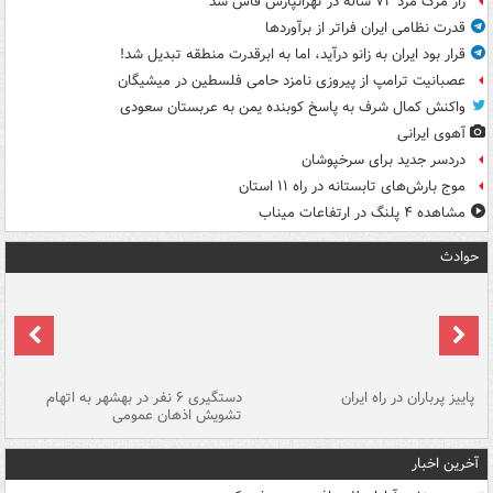
راز مرگ مرد ۷۲ ساله در تهرانپارس فاش شد
قدرت نظامی ایران فراتر از برآوردها
قرار بود ایران به زانو درآید، اما به ابرقدرت منطقه تبدیل شد!
عصبانیت ترامپ از پیروزی نامزد حامی فلسطین در میشیگان
واکنش کمال شرف به پاسخ کوبنده یمن به عربستان سعودی
آهوی ایرانی
دردسر جدید برای سرخپوشان
موج بارش‌های تابستانه در راه ۱۱ استان
مشاهده ۴ پلنگ در ارتفاعات میناب
حوادث
ن
پاییز پرباران در راه ایران
دستگیری ۶ نفر در بهشهر به اتهام
تشویش اذهان عمومی
اس
آخرین اخبار