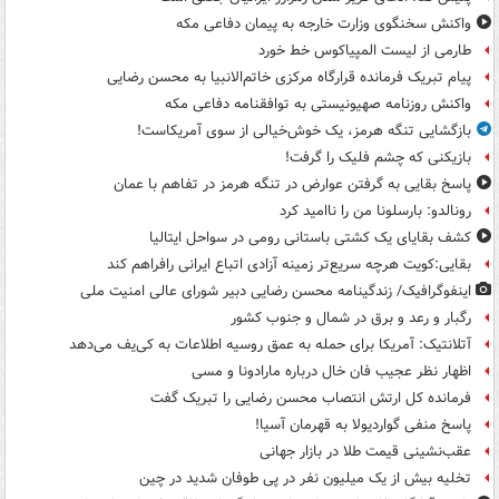
واکنش سخنگوی وزارت خارجه به پیمان دفاعی مکه
طارمی از لیست المپیاکوس خط خورد
پیام تبریک فرمانده قرارگاه مرکزی خاتم‌الانبیا به محسن رضایی
واکنش روزنامه صهیونیستی به توافقنامه دفاعی مکه
بازگشایی تنگه هرمز، یک خوش‌خیالی از سوی آمریکاست!
بازیکنی که چشم فلیک را گرفت!
پاسخ بقایی به گرفتن عوارض در تنگه هرمز در تفاهم با عمان
رونالدو: بارسلونا من را ناامید کرد
کشف بقایای یک کشتی باستانی رومی در سواحل ایتالیا
بقایی:کویت هرچه سریع‌تر زمینه آزادی اتباع ایرانی رافراهم کند
اینفوگرافیک/ زندگینامه محسن رضایی دبیر شورای عالی امنیت‌ ملی
رگبار و رعد و برق در شمال و جنوب کشور
آتلانتیک: آمریکا برای حمله به عمق روسیه اطلاعات به کی‌یف می‌دهد
اظهار نظر عجیب فان خال درباره مارادونا و مسی
فرمانده کل ارتش انتصاب محسن رضایی را تبریک گفت
پاسخ منفی گواردیولا به قهرمان آسیا!
عقب‌نشینی قیمت طلا در بازار جهانی
تخلیه بیش از یک میلیون نفر در پی طوفان شدید در چین