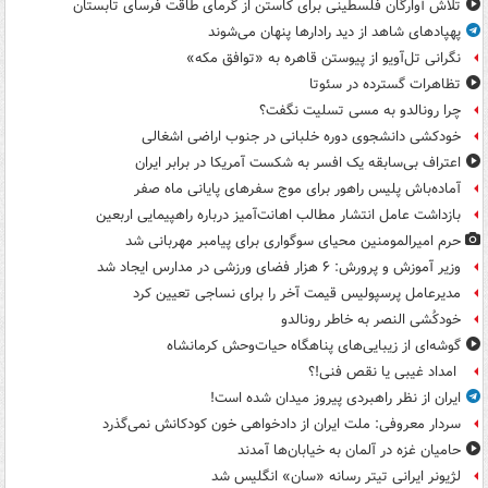
تلاش آوارگان فلسطینی برای کاستن از گرمای طاقت فرسای تابستان
پهپادهای شاهد از دید رادارها پنهان می‌شوند
نگرانی تل‌آویو از پیوستن قاهره به «توافق مکه»
تظاهرات گسترده در سئوتا
چرا رونالدو به مسی تسلیت نگفت؟
خودکشی دانشجوی دوره خلبانی در جنوب اراضی اشغالی
اعتراف بی‌سابقه یک افسر به شکست آمریکا در برابر ایران
آماده‌باش پلیس راهور برای موج سفرهای پایانی ماه صفر
بازداشت عامل انتشار مطالب اهانت‌آمیز درباره راهپیمایی اربعین
حرم امیرالمومنین محیای سوگواری برای پیامبر مهربانی شد
وزیر آموزش و پرورش: ۶ هزار فضای ورزشی در مدارس ایجاد شد
مدیرعامل پرسپولیس قیمت آخر را برای نساجی تعیین کرد
خودکُشی النصر به خاطر رونالدو
گوشه‌ای از زیبایی‌های پناهگاه‌ حیات‌وحش کرمانشاه
امداد غیبی یا نقص فنی!؟
ایران از نظر راهبردی پیروز میدان شده است!
سردار معروفی: ملت ایران از دادخواهی خون کودکانش نمی‌گذرد
حامیان غزه در آلمان به خیابان‌ها آمدند
لژیونر ایرانی تیتر رسانه «سان» انگلیس شد