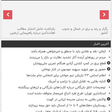
رگبار و رعد و برق در شمال و جنوب
بازداشت عامل انتشار مطالب
کشور
اهانت‌آمیز درباره راهپیمایی اربعین
گر
آخرین اخبار
اژه‌ای: نقد و نقادی باید با منطق و خیرخواهی همراه باشد
مردم در روزهای آینده آثار تشدید نظارت بر بازار را می‌بینند
قطع برق در کمپ کشتی آزادی هنگام تمرین ملی‌پوشان
حضور پر مهر شهید سپهبد موسوی در کنار نوه‌اش
اعلام اسامی ۲۳ بازیکن تیم جوانان برای انتخابی جام ملت‌ها
کنایه بقایی به تقابل ایران با ترامپ و آمریک
توضیحات اتاق بازرگانی درباره کارت‌های بازرگانی و ارزهای برنگشته
استانداری تهران: طرح طرد اتباع غیرمجاز متوقف نشده است
واکنش بقایی به بستن مدرسه ایرانی در کویت
روستاییان دهک‌های ۶ تا ۱۰ از امسال باید حق بیمه بپردازند
پلیس فتا: ادعای فریز شدن رمزارز ایرانیان جعلی است