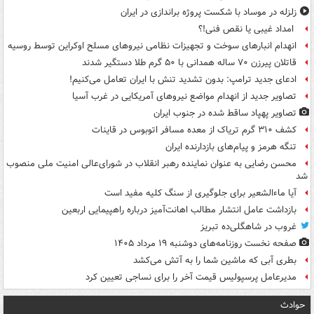
زلزله در موساد با شکست پروژه براندازی در ایران
امداد غیبی یا نقص فنی!؟
انهدام انبارهای سوخت و تجهیزات نظامی نیروهای مسلح اوکراین توسط روسیه
قاتلان پیرزن ۷۰ ساله همدانی با ۵۰ گرم طلا دستگیر شدند
ادعای جدید ترامپ: بدون تشدید تنش با ایران تعامل می‌کنیم!
تصاویر جدید از انهدام مواضع نیروهای آمریکایی در غرب آسیا
تصاویر پهپاد ساقط شده در جنوب ایران
کشف ۳۱۰ گرم تریاک از معده مسافر اتوبوس در قاینات
تنگه هرمز و پیام‌های بازدارنده ایران
محسن رضایی به عنوان نماینده رهبر انقلاب در شورای‌عالی امنیت ملی منصوب
شد
آیا ماءالشعیر برای جلوگیری از سنگ کلیه مفید است
بازداشت عامل انتشار مطالب اهانت‌آمیز درباره راهپیمایی اربعین
غروب در شاهگلی‌ده تبریز
صفحه نخست روزنامه‌های دوشنبه ۱۹ مرداد ۱۴۰۵
بطری آبی که ماشین شما را به آتش می‌کشد
مدیرعامل پرسپولیس قیمت آخر را برای نساجی تعیین کرد
حوادث