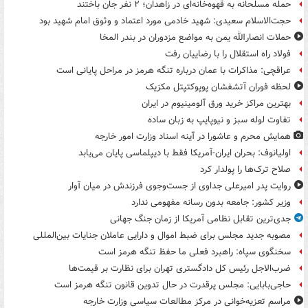
حمله مسلحانه به قهوه‌خانه‌ای در زاهدان؛ ۲ نفر جان باختند
حجت‌الاسلام سعیدی: شهید خادمی مورد اعتماد و وثوق امام شهید بود
حملات انصارالله یمن به مواضع مزدوران در بندر المخا
فولاد راه استقلال را با رضاییان رفت
عراقچی: مذاکرات با عمان درباره تنگه هرمز در مراحل پایانی است
لحظه فوران آتشفشان پوپوکتپتل مکزیک
بهترین مراکز خرید ورق آلومینیوم در ایران
تفاوت لوله سبز و نیوپایپ به زبان ساده
همایش محرم و عاشورا در آینه اسناد وزارت امور خارجه
اولیانوف: بحران ایران-آمریکا فقط با دیپلماسی پایان می‌یابد
صلاح ترک‌ها را پولدار کرد
روایت پدر امیرعلی جداوی از جست‌وجوی فرزندش در میان آوار
وزیر کشور: جامعه بدون رسانه مفهومی ندارد
جدی‌ترین تقابل نظامی آمریکا از زمان جنگ جهانی
مصوبه جدید مجلس برای ضبط اموال و دارایی عاملان جنایات بین‌المللی
سخنگوی سپاه: راهبرد فعلی ما حفظ تنگه هرمز است
ضرب‌الاجل رئیس کل دادگستری تهران برای نظارت بر قیمت‌ها
حاجی‌بابایی: مجلس پرقدرت در حال تدوین قانون تنگه هرمز است
مراسم تعزیه‌خوانی در مرکز مطالعات سیاسی وزارت خارجه