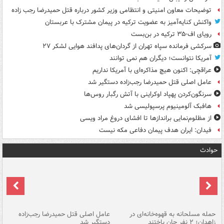
توضیحات معاون امنیتی و انتظامی وزیر کشور درباره قتل حمیدرضا رجب زاده
واکنش کنایه‌آمیز به عضویت ترکیه در پیمان مشترک با عربستان
رویای اف-۳۵ ترکیه در بن‌بست
سرکشی فرمانده سپاه تهران از گردان‌های پدافند هوایی لشکر ۲۷
آمریکا نتوانست؛ دیگران هم نمی توانند
عراقچی: اکنون هیچ مذاکره‌ای با آمریکا نداریم
عامل اصلی قتل حمیدرضا رجب‌زاده دستگیر شد
سرنگون‌کردن پهپاد اوکراینی با آتش رگبار روس‌ها
هافبک آلومینیوم پرسپولیسی شد
از مظلوم‌نمایی براندازها تا افشای دروغ مراد ویسی
فیدان: ایران هدف پیمان دفاعی مکه نیست
حوادث
حمله مسلحانه به قهوه‌خانه‌ای در
عامل اصلی قتل حمیدرضا رجب‌زاده
گر
زاهدان؛ ۲ نفر جان باختند
دستگیر شد
نا