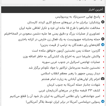
آخرین اخبار
پاسخ نهایی حسین‌نژاد به پرسپولیس
پزشکیان: برادران ما در نیروهای مسلح کاری کردند کارستان
مخالفت نتانیاهو با طرح ۱۵ ماده ای غزه و تکرار لفاظی علیه ایران
تصاویری از عملیات بزرگ و دقیق یمنی ها علیه دشمن سعودی در المخا+فیلم
حمله وحشیانه صهیونیست به یک فعال زن خارجی در کرانه باختری
گلایه‌های رای دهندگان به ترامپ از قیمت بنزین!
گاردین: حملات یمن نخستین آزمون «توافق مکه» است
واکنش علیرضا دبیر به اخراج یک کشتی‌گیر به خاطر اضافه وزن
عملیات تهاجمی اسرائیل در جنوب غربی سوریه
نخستین جلسه مدیرعامل تراکتور با جواد نکونام برگزار شد
دیدار رییس جمهور با رهبر معظم انقلاب اسلامی
اعزام زائر اولی‌های آبادانی به زیارت امام هشتم
شهادت جانباز حمله آمریکا به جنوب کرمان
کشف ۳۳ قبضه سلاح در مرزهای آذربایجان غربی
امیر جهانشاهی: پای نظامی آمریکایی به ایران باز شود آن را قطع می‌کنیم
رسوایی دیپلماسی آمریکا در برابر ایران توسط بلاگر آمریکایی!