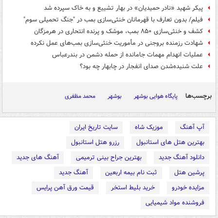
پیکر شهید «نادر حمیدیان» در بهار تشییع و به خاک سپرده شد
فیلم/ بدون تعارف با قهرمانان خنثی‌سازی بمب در "جنگ تحمیلی سوم"
کشف و خنثی‌سازی ۸۵۰ بمب، موشک و پرنده انتحاری در هرمزگان
شهادت رزمنده بروجنی در مأموریت خنثی‌سازی بمب‌های عمل نکرده
عملیات انهدام مهمات جامانده از حمله دشمن در بندرعباس
علت شنیده‌شدن صدای انفجار در چابهار چه بود؟
برچسب‌ها
پایگاه هوایی بوشهر
بوشهر
محمد مظفری
آپ آهنگ
موزیک شاه
سایت تاریخ ایران
بهترین هتل های استانبول
رزرو هتل استانبول
دانلود آهنگ جدید
بهترین جراح بینی ترمیمی
آهنگ های جدید
پرشین هتل
ثبت نام بیمه اربعین
آهنگ جدید
مزایده خودرو
خرید بلیط استخر
قیمت ورق آهن پرایس
فروشنده مواد شیمیایی