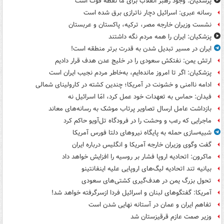
پزشکیان: وجود رهبر انقلاب برای ما نقطه قوت است
رسانه عبری: اسرائیل دچار ناترازی برق شده است
نشست وزیران خارجه مصر، ترکیه، پاکستان و عربستان
پزشکیان: ایران را همه مردم نگه داشتند
ایران در مسیر تبدیل شدن به قدرت برتر منطقه است!
ارتش یمن: نفتکش سعودی را در خلیج عدن هدف قرار دادیم
پزشکیان: اگر تا امروز مانده‌ایم، به‌خاطر مردم نجیب ایران است
ادامه ناامنی و خشونت در آمریکا؛ چندین کشته در کارولینای شمالی
فیدان: حماس به تعهدات خود عمل کرد، امّا اسرائیل نه
بازداشت عامل ارسال تصاویر پرتاب موشک به رسانه‌های معاند
ماجرایی که رعب و وحشت را در فرودگاه تل‌آویو حاکم کرد
شبیه‌سازی حمله به پایگاه نیروهای دلتا فورس آمریکا
گفت وگوی وزیران خارجه آمریکا و انگلیس درباره ایران
ماکرون: اتحادیه اروپا فشار بر روسیه را افزایش خواهد داد
بیانیه تند اتحادیه لیگ‌های اروپایی علیه اینفانتینو
تحول بزرگ یمن در هدف‌گیری کشتی‌های سعودی
آمریکا: گفتگوهای لبنان و اسرائیل فردا ازسرگرفته خواهد شد!
تفاهم ایران و عمان در آستانه نهایی شدن است
وزیر صمت عازم قرقیزستان شد