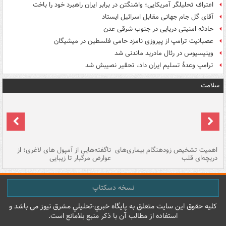
اعتراف تحلیلگر آمریکایی؛ واشنگتن در برابر ایران راهبرد خود را باخت
آقای گل جام جهانی مقابل اسرائیل ایستاد
حادثه امنیتی دریایی در جنوب شرقی عدن
عصبانیت ترامپ از پیروزی نامزد حامی فلسطین در میشیگان
وینیسیوس در رئال مادرید ماندنی شد
ترامپ وعدۀ تسلیم ایران داد، تحقیر نصیبش شد
سلامت
اهمیت تشخیص زودهنگام بیماری‌های
ناگفته‌هایی از آمپول های لاغری؛ از
دریچه‌ای قلب
عوارض مرگبار تا زیبایی
تا
نسخه دسکتاپ
کليه حقوق اين سايت متعلق به پایگاه خبري-تحليلي مشرق نيوز می باشد و
استفاده از مطالب آن با ذکر منبع بلامانع است.