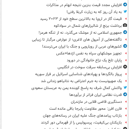
افزایش مجدد قیمت بنزین نتیجه ابهام در مذاکرات
به یاد آن روز که به زیارت کربلا رفتی!
قیمت گاز در اروپا به بالاترین سطح خود از ۲۰۲۳ رسید
برداشت برنج از شالیزارهای شمال در سوادکوه
جمهوری اسلامی نه از موشک می‌گذرد، نه از تنگه هرمز!
ناگفته‌هایی از آمپول های لاغری؛ از عوارض مرگبار تا زیبایی
کشورهای عربی از رویارویی و جنگ با ایران می‌ترسند!
تجهیز موشکهای سپاه به نفس اژدها+عکس
پایان تلخ یک نزاع خانوادگی در دورود
افزایش بی‌سابقه سرقت سوخت در انگلیس
پرواز بالگردها و پهپادهای شناسایی اسرائیل بر فراز سوریه
یک صهیونیست به جرم اعتراض به نتانیاهو زندانی شد
واکنش کمال شرف به پاسخ کوبنده یمن به عربستان سعودی
قدرت نظامی ایران فراتر از برآوردها
دستگیری قاضی قلابی در مازندران
فارن افرز: محور مقاومت پابرجا باقی مانده است
بازتاب پیامدهای جنگ علیه ایران در رسانه‌های جهان
بازیکنان بی‌کیفیت، پرسپولیس را از قهرمانی دور کردند