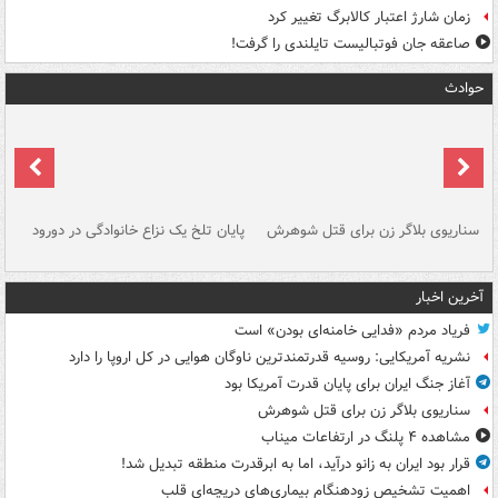
زمان شارژ اعتبار کالابرگ تغییر کرد
صاعقه جان فوتبالیست تایلندی را گرفت!
حوادث
سناریوی بلاگر زن برای قتل شوهرش
پایان تلخ یک نزاع خانوادگی در دورود
و 
آخرین اخبار
فریاد مردم «فدایی خامنه‌ای بودن» است
نشریه آمریکایی: روسیه قدرتمندترین ناوگان هوایی در کل اروپا را دارد
آغاز جنگ ایران برای پایان قدرت آمریکا بود
سناریوی بلاگر زن برای قتل شوهرش
مشاهده ۴ پلنگ در ارتفاعات میناب
قرار بود ایران به زانو درآید، اما به ابرقدرت منطقه تبدیل شد!
اهمیت تشخیص زودهنگام بیماری‌های دریچه‌ای قلب