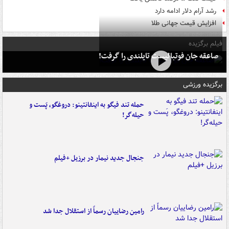
رشد آرام دلار ادامه دارد
افزایش قیمت جهانی طلا
فیلم برگزیده
صاعقه جان فوتبالیست تایلندی را گرفت!
برگزیده ورزشی
حمله تند فیگو به اینفانتینو: دروغگو، پَست‌ و
حیله‌گر!
جنجال جدید نیمار در برزیل +فیلم
رامین رضاییان رسماً از استقلال جدا شد