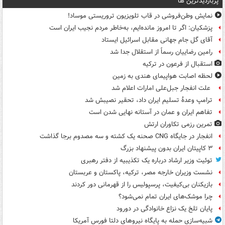
پربازدیدترین ها
نمایش وطن‌فروشی در قاب تلویزیون تروریستی موساد!
پزشکیان: اگر تا امروز مانده‌ایم، به‌خاطر مردم نجیب ایران است
آقای گل جام جهانی مقابل اسرائیل ایستاد
رامین رضاییان رسماً از استقلال جدا شد
استقبال از فرعون در ترکیه
لحظه اصابت هواپیمای هندی به زمین
علت انفجار جبل‌علی امارات اعلام شد
ترامپ وعدۀ تسلیم ایران داد، تحقیر نصیبش شد
تفاهم ایران و عمان در آستانه نهایی شدن است
تمرین رزمی تکاوران ارتش
انفجار در جایگاه CNG صحنه یک کشته و سه مصدوم برجا گذاشت
۳ کاپیتان ایران بدون پیشنهاد بزرگ
توئیت وزیر ارشاد درباره یک تکذیبیه از دفتر رهبری
نشست وزیران خارجه مصر، ترکیه، پاکستان و عربستان
بازیکنان بی‌کیفیت، پرسپولیس را از قهرمانی دور کردند
چرا موشک‌های ایران تمام نمی‌شود؟
پایان تلخ یک نزاع خانوادگی در دورود
شبیه‌سازی حمله به پایگاه نیروهای دلتا فورس آمریکا